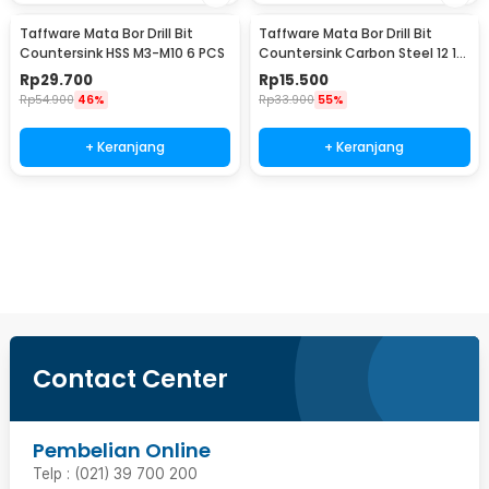
Taffware Mata Bor Drill Bit
Taffware Mata Bor Drill Bit
Countersink HSS M3-M10 6 PCS
Countersink Carbon Steel 12 16
19mm 3 PCS
Rp
29.700
Rp
15.500
Rp
54.900
46%
Rp
33.900
55%
+ Keranjang
+ Keranjang
Beli Sekarang
Contact Center
Pembelian Online
Telp : (021) 39 700 200