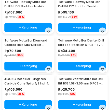
Taffware Tideway Mata Bor
Taffware Tideway Mata Bor
Drill Bit DIY Buddha Tasbih
Drill Bit DIY Buddha Tasbih
Beads 2mm 2 PCS 8mm
Beads 2mm 2 PCS 12mm
Rp
107.000
Rp
95.100
Rp
170.900
38%
Rp
147.900
36%
+ Keranjang
+ Keranjang
Taffware Mata Bor Diamond
Taffware Mata Bor Center Drill
Coated Hole Saw Drill Bit
Bits Set Precision 6 PCS - SV-
6mm-50mm 15 PCS - GJ0105
VDB25
Rp
70.500
Rp
34.400
Rp
114.900
39%
Rp
61.900
45%
+ Keranjang
+ Keranjang
JIGONG Mata Bor Tungsten
Taffware Vastar Mata Bor Drill
Carbide Cone Spiral 1/8 Inch 10
Bit HSS 1.98-3.56mm 5 PCS -
PCS - JG8
SV-VDB26
Rp
105.000
Rp
20.700
Rp
167.900
38%
Rp
41.900
51%
+ Keranjang
+ Keranjang