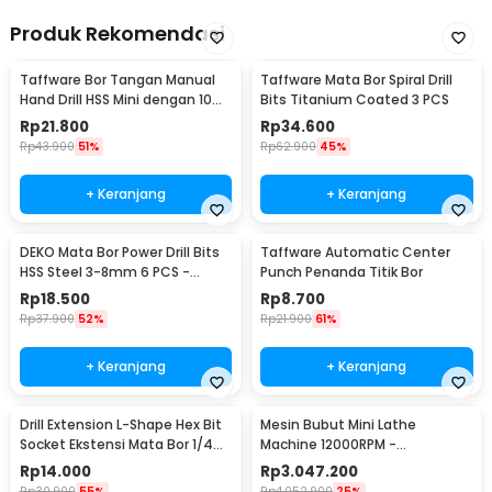
Produk Rekomendasi
Taffware Bor Tangan Manual
Taffware Mata Bor Spiral Drill
Hand Drill HSS Mini dengan 10
Bits Titanium Coated 3 PCS
Mata Bor - 3003
Rp
21.800
Rp
34.600
Rp
43.900
51%
Rp
62.900
45%
+ Keranjang
+ Keranjang
DEKO Mata Bor Power Drill Bits
Taffware Automatic Center
HSS Steel 3-8mm 6 PCS -
Punch Penanda Titik Bor
DW1369
Rp
18.500
Rp
8.700
Rp
37.900
52%
Rp
21.900
61%
+ Keranjang
+ Keranjang
Drill Extension L-Shape Hex Bit
Mesin Bubut Mini Lathe
Socket Ekstensi Mata Bor 1/4
Machine 12000RPM -
Inch - 105
TZ20002MR
Rp
14.000
Rp
3.047.200
Rp
30.900
55%
Rp
4.052.900
25%