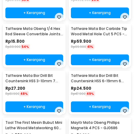
+ Keranjang
+ Keranjang
Taffware Mata Obeng 1/4 Hex
Taffware Mata Bor Carbide Tip
Rod Sleeve Convertible Joints
Wood Metal Hole Cut 5 PCS -
8 PCS
EPC-PIT-20P
Rp
15.800
Rp
59.900
Rp
33.900
54%
Rp
99.900
41%
+ Keranjang
+ Keranjang
Taffware Mata Bor Drill Bit
Taffware Mata Bor Drill Bit
Countersink HSS 3-10mm 7
Countersink HSS 6-19mm 6
PCS - QST-K13
PCS - BT3
Rp
27.200
Rp
24.500
Rp
51.900
48%
Rp
47.900
49%
+ Keranjang
+ Keranjang
Tool The First Mesin Bubut Mini
Mayitr Mata Obeng Phillips
Lathe Wood Metalworking 60W
Magnetik 4 PCS - GJ0686
- TZ20002MG