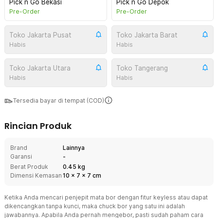
Pick n Go Bekasi
Pick n Go Depok
Pre-Order
Pre-Order
Toko Jakarta Pusat
Toko Jakarta Barat
Habis
Habis
Toko Jakarta Utara
Toko Tangerang
Habis
Habis
Tersedia bayar di tempat (COD)
Rincian Produk
Brand
Lainnya
Garansi
-
Berat Produk
0.45 kg
Dimensi Kemasan
10
x
7
x
7
cm
Ketika Anda mencari penjepit mata bor dengan fitur keyless atau dapat
dikencangkan tanpa kunci, maka chuck bor yang satu ini adalah
jawabannya. Apabila Anda pernah mengebor, pasti sudah paham cara