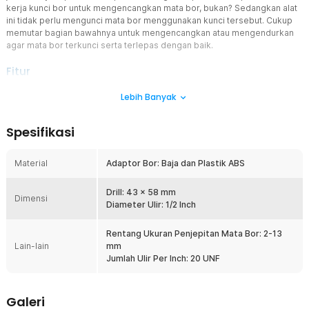
kerja kunci bor untuk mengencangkan mata bor, bukan? Sedangkan alat
ini tidak perlu mengunci mata bor menggunakan kunci tersebut. Cukup
memutar bagian bawahnya untuk mengencangkan atau mengendurkan
agar mata bor terkunci serta terlepas dengan baik.
Fitur
Terbuat dari Bahan Berkualitas
Lebih Banyak
Terbuat dari material baja dan plastik ABS dengan kualitas yang tak
perlu diragukan lagi. Karena setiap bagiannya dibentuk sedemikian
Spesifikasi
rupa agar mendapatkan hasil yang terbaik. Dijamin sangat kuat
serta awet untuk penggunaan jangka panjang.
Material
Adaptor Bor: Baja dan Plastik ABS
Cengkeraman Presisi
Menggunakan sistem tiga rahang yang dirancang dengan teknologi
presisi tinggi, chuck ini mampu menjepit mata bor dengan erat
Drill: 43 x 58 mm
Dimensi
tanpa tergelincir. Hal ini memberikan hasil pengeboran yang lebih
Diameter Ulir: 1/2 Inch
lurus, rapi, dan mengurangi risiko kerusakan pada material yang
sedang dikerjakan.
Rentang Ukuran Penjepitan Mata Bor: 2-13
Lain-lain
mm
Menghemat Tenaga Kerja
Jumlah Ulir Per Inch: 20 UNF
Melepas kunci bor menggunakan kunci memang pekerjaan yang
simpel, tapi apabila bisa diganti dengan cara lebih mudah tentu
akan membantu. Desain keyless pada chuck ini tidak hanya
Galeri
memudahkan pekerjaan tersebut. Dapat menghemat tenaga kerja