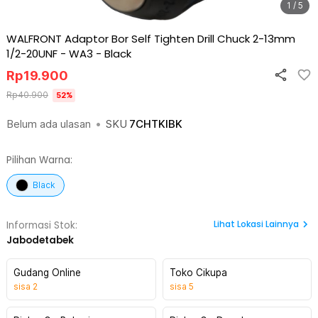
1 / 5
WALFRONT Adaptor Bor Self Tighten Drill Chuck 2-13mm
1/2-20UNF - WA3
-
Black
Rp
19.900
Rp
40.900
52
%
Belum ada ulasan
•
SKU
7CHTKIBK
Pilihan Warna:
Black
Lihat
Lokasi Lainnya
Informasi Stok:
Jabodetabek
Gudang Online
Toko Cikupa
sisa
2
sisa
5