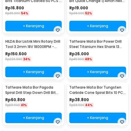
Bits Titanium Coated 50 PCS -
Bit Quick Change 1/4Inch Hex
DW1361
Shank - 2054A
Rp
16.800
Rp
19.000
Rp
35.900
54%
Rp
38.900
52%
+ Keranjang
+ Keranjang
HILDA Bor Listrik Mini Rotary Drill
Taffware Mata Bor Power Drill
Tool 3.2mm 18V 18000RPM -
Steel Titanium Hex Shank 13
JD5202
PCS - SV-VDB13
Rp
150.600
Rp
26.000
Rp
226.900
34%
Rp
49.900
48%
+ Keranjang
+ Keranjang
Taffware Mata Bor Pagoda
Taffware Mata Bor Tungsten
Spiral Drill Step Down Drill Bit
Carbide Cone Spiral Bits 10 PCS
Tipe 2 5 PCS - BIHH463A
- GJ0106
Rp
60.800
Rp
38.800
Rp
101.900
41%
Rp
68.900
44%
+ Keranjang
+ Keranjang