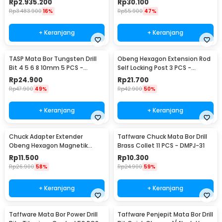
Rp
2.935.200
Rp
30.100
Rp
3.483.900
16%
Rp
55.900
47%
+ Keranjang
+ Keranjang
TASP Mata Bor Tungsten Drill
Obeng Hexagon Extension Rod
Bit 4 5 6 8 10mm 5 PCS -
Self Locking Post 3 PCS -
MGDK002
HT43401-3P
Rp
24.900
Rp
21.700
Rp
47.900
49%
Rp
42.900
50%
+ Keranjang
+ Keranjang
Chuck Adapter Extender
Taffware Chuck Mata Bor Drill
Obeng Hexagon Magnetik
Brass Collet 11 PCS - DMPJ-31
Shank 1/4 Inch
Rp
11.500
Rp
10.300
Rp
26.900
58%
Rp
24.900
59%
+ Keranjang
+ Keranjang
Taffware Mata Bor Power Drill
Taffware Penjepit Mata Bor Drill