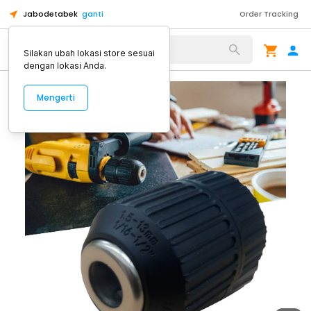
Jabodetabek
ganti
Order Tracking
Alat Kopi
Silakan ubah lokasi store sesuai
dengan lokasi Anda.
Mengerti