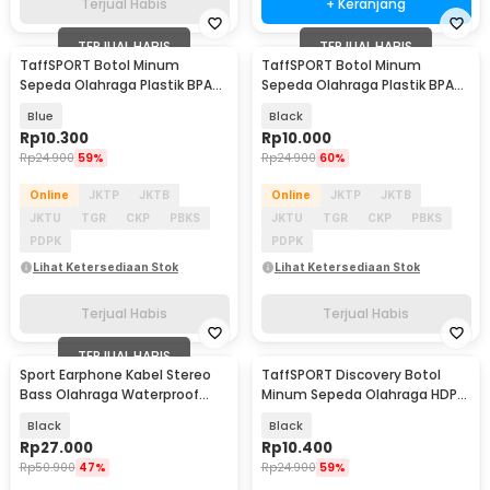
Terjual Habis
+ Keranjang
TERJUAL HABIS
TERJUAL HABIS
TaffSPORT Botol Minum
TaffSPORT Botol Minum
Sepeda Olahraga Plastik BPA
Sepeda Olahraga Plastik BPA
Free 730ml - 30A11
Free 730ml - 30A11
Blue
Black
Rp
10.300
Rp
10.000
Rp
24.900
59%
Rp
24.900
60%
Online
JKTP
JKTB
Online
JKTP
JKTB
JKTU
TGR
CKP
PBKS
JKTU
TGR
CKP
PBKS
PDPK
PDPK
Lihat Ketersediaan Stok
Lihat Ketersediaan Stok
Terjual Habis
Terjual Habis
TERJUAL HABIS
Sport Earphone Kabel Stereo
TaffSPORT Discovery Botol
Bass Olahraga Waterproof
Minum Sepeda Olahraga HDPE
3.5mm with Mic - X6
Dust Cover 650ml - 3026
Black
Black
Rp
27.000
Rp
10.400
Rp
50.900
47%
Rp
24.900
59%