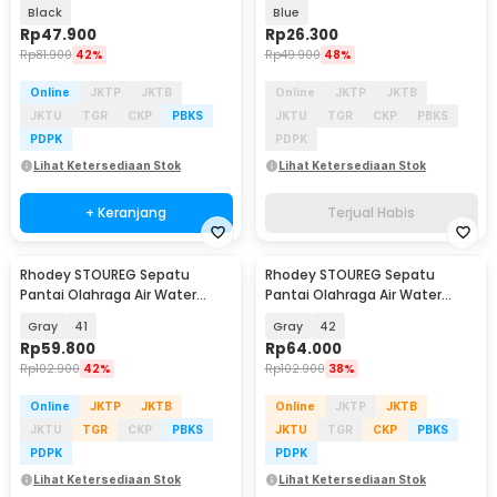
Bag - 1079
Rebound Ball - Jn53
Black
Blue
Rp
47.900
Rp
26.300
Rp
81.900
42%
Rp
49.900
48%
Online
JKTP
JKTB
Online
JKTP
JKTB
JKTU
TGR
CKP
PBKS
JKTU
TGR
CKP
PBKS
PDPK
PDPK
Lihat Ketersediaan Stok
Lihat Ketersediaan Stok
+ Keranjang
Terjual Habis
Rhodey STOUREG Sepatu
Rhodey STOUREG Sepatu
Pantai Olahraga Air Water
Pantai Olahraga Air Water
Sports Barefoot Shoes - 6688
Sports Barefoot Shoes - 6688
Gray
41
Gray
42
Rp
59.800
Rp
64.000
Rp
102.900
42%
Rp
102.900
38%
Online
JKTP
JKTB
Online
JKTP
JKTB
JKTU
TGR
CKP
PBKS
JKTU
TGR
CKP
PBKS
PDPK
PDPK
Lihat Ketersediaan Stok
Lihat Ketersediaan Stok