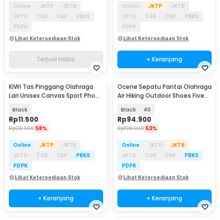
Online
JKTP
JKTB
Online
JKTP
JKTB
JKTU
TGR
CKP
PBKS
JKTU
TGR
CKP
PBKS
PDPK
PDPK
Lihat Ketersediaan Stok
Lihat Ketersediaan Stok
Terjual Habis
+ Keranjang
KIWI Tas Pinggang Olahraga
Ocene Sepatu Pantai Olahraga
Lari Unisex Canvas Sport Phone
Air Hiking Outdoor Shoes Five
Bag Running - KW206
Finger - A03
Black
Black
40
Rp
11.500
Rp
94.900
Rp
26.900
58%
Rp
198.900
53%
Online
JKTP
JKTB
Online
JKTP
JKTB
JKTU
TGR
CKP
PBKS
JKTU
TGR
CKP
PBKS
PDPK
PDPK
Lihat Ketersediaan Stok
Lihat Ketersediaan Stok
+ Keranjang
+ Keranjang