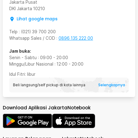
Jakarta Pusat
DKI Jakarta
10210
Lihat google maps
Telp
:
(021) 39 700 200
Whatsapp Sales / COD
:
0896 135 222 00
Jam buka:
Senin - Sabtu
:
09:00
-
20:00
Minggu/Libur Nasional
:
12:00
-
20:00
Idul Fitri
: libur
Selengkapnya
Beli langsung/self pickup di kota lainnya
Download Aplikasi JakartaNotebook