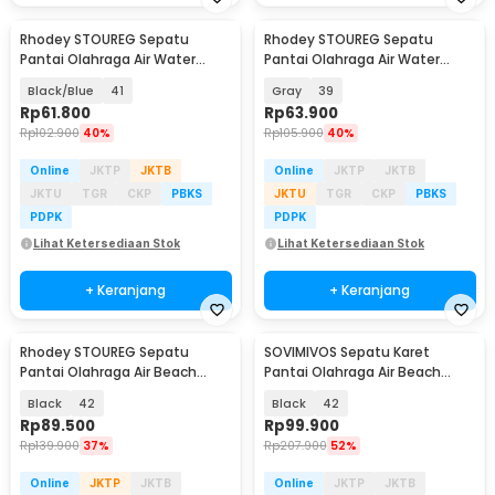
Rhodey STOUREG Sepatu
Rhodey STOUREG Sepatu
Pantai Olahraga Air Water
Pantai Olahraga Air Water
Sports Barefoot Shoes - 6688
Sports Barefoot Shoes - 6688
Black/Blue
41
Gray
39
Rp
61.800
Rp
63.900
Rp
102.900
40%
Rp
105.900
40%
Online
JKTP
JKTB
Online
JKTP
JKTB
JKTU
TGR
CKP
PBKS
JKTU
TGR
CKP
PBKS
PDPK
PDPK
Lihat Ketersediaan Stok
Lihat Ketersediaan Stok
+ Keranjang
+ Keranjang
Rhodey STOUREG Sepatu
SOVIMIVOS Sepatu Karet
Pantai Olahraga Air Beach
Pantai Olahraga Air Beach
Shoes - 6688
Shoes - A021
Black
42
Black
42
Rp
89.500
Rp
99.900
Rp
139.900
37%
Rp
207.900
52%
Online
JKTP
JKTB
Online
JKTP
JKTB