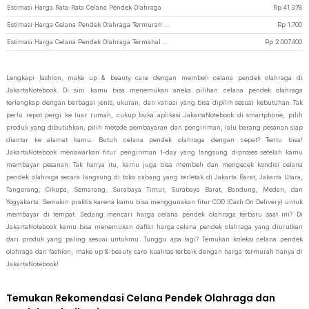
Estimasi Harga Rata-Rata Celana Pendek Olahraga
Rp
41.378
Estimasi Harga Celana Pendek Olahraga Termurah di JakartaNotebook
Rp
1.700
Estimasi Harga Celana Pendek Olahraga Termahal di JakartaNotebook
Rp
2.007.400
Lengkapi fashion, make up & beauty care dengan membeli celana pendek olahraga di
JakartaNotebook. Di sini kamu bisa menemukan aneka pilihan celana pendek olahraga
terlengkap dengan berbagai jenis, ukuran, dan variasi yang bisa dipilih sesuai kebutuhan. Tak
perlu repot pergi ke luar rumah, cukup buka aplikasi JakartaNotebook di smartphone, pilih
produk yang dibutuhkan, pilih metode pembayaran dan pengiriman, lalu barang pesanan siap
diantar ke alamat kamu. Butuh celana pendek olahraga dengan cepat? Tentu bisa!
JakartaNotebook menawarkan fitur pengiriman 1-day yang langsung diproses setelah kamu
membayar pesanan. Tak hanya itu, kamu juga bisa membeli dan mengecek kondisi celana
pendek olahraga secara langsung di toko cabang yang terletak di Jakarta Barat, Jakarta Utara,
Tangerang, Cikupa, Semarang, Surabaya Timur, Surabaya Barat, Bandung, Medan, dan
Yogyakarta. Semakin praktis karena kamu bisa menggunakan fitur COD (Cash On Delivery) untuk
membayar di tempat. Sedang mencari harga celana pendek olahraga terbaru saat ini? Di
JakartaNotebook kamu bisa menemukan daftar harga celana pendek olahraga yang diurutkan
dari produk yang paling sesuai untukmu. Tunggu apa lagi? Temukan koleksi celana pendek
olahraga dan fashion, make up & beauty care kualitas terbaik dengan harga termurah hanya di
JakartaNotebook!
Temukan Rekomendasi Celana Pendek Olahraga dan