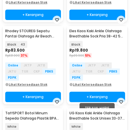
Lihat Ketersediaan Stok
Lihat Ketersediaan Stok
+ Keranjang
+ Keranjang
Rhodey STOUREG Sepatu
Eles Kaos Kaki Ankle Olahraga
Pantai Olahraga Air Beach
Breathable Sock Pria 38-42 5
Shoes - 6688
Pasang - E232
Black
43
Black
Rp
83.600
Rp
19.800
Rp
131.900
37%
Rp
39.900
51%
Online
JKTP
JKTB
Online
JKTP
JKTB
JKTU
TGR
CKP
PBKS
JKTU
TGR
CKP
PBKS
PDPK
PDPK
Lihat Ketersediaan Stok
Lihat Ketersediaan Stok
+ Keranjang
+ Keranjang
TERJUAL HABIS
TaffSPORT Botol Minum
UG Kaos Kaki Ankle Olahraga
Sepeda Olahraga Plastik BPA
Breathable Sock Unisex 33-37 3
Free 730ml - 30A11
Pasang - UP6-014
White
White