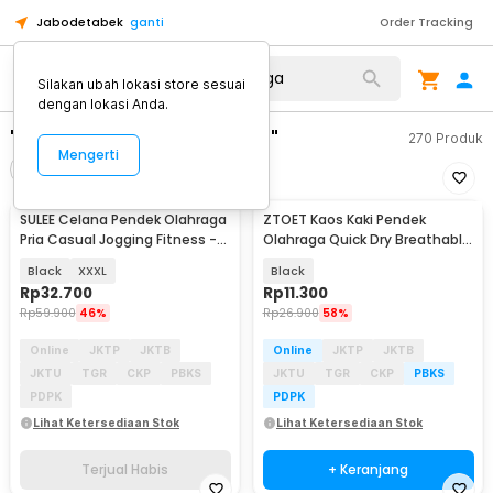
Jabodetabek
ganti
Order Tracking
Silakan ubah lokasi store sesuai
dengan lokasi Anda.
"celana pendek olahraga"
270
Produk
Mengerti
Filter
Urutkan
TERJUAL HABIS
SULEE Celana Pendek Olahraga
ZTOET Kaos Kaki Pendek
Pria Casual Jogging Fitness -
Olahraga Quick Dry Breathable
SE01
Sock Pria 39-45 - WZ173
Black
XXXL
Black
Rp
32.700
Rp
11.300
Rp
59.900
46%
Rp
26.900
58%
Online
JKTP
JKTB
Online
JKTP
JKTB
JKTU
TGR
CKP
PBKS
JKTU
TGR
CKP
PBKS
PDPK
PDPK
Lihat Ketersediaan Stok
Lihat Ketersediaan Stok
Terjual Habis
+ Keranjang