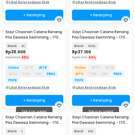
Lihat Ketersediaan Stok
Lihat Ketersediaan Stok
+ Keranjang
+ Keranjang
Xiayi Chaonan Celana Renang
Xiayi Chaonan Celana Renang
Pria Dewasa Swimming - 1706-
Pria Dewasa Swimming - 1706-
1
1
Black
XL
Black
XXXL
Rp
36.000
Rp
37.100
Rp
64.900
45%
Rp
65.900
44%
Online
JKTP
JKTB
Online
JKTP
JKTB
JKTU
TGR
CKP
PBKS
JKTU
TGR
CKP
PBKS
PDPK
PDPK
Lihat Ketersediaan Stok
Lihat Ketersediaan Stok
+ Keranjang
+ Keranjang
TERJUAL HABIS
TERJUAL HABIS
Xiayi Chaonan Celana Renang
Xiayi Chaonan Celana Renang
Pria Dewasa Swimming - 1706-
Pria Dewasa Swimming - 1706-
1
1
Black
L
Black
XXL