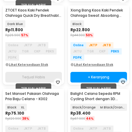
TERJUAL HABIS
ZTOET Kaos Kaki Pendek
Xiong Bang Kaos Kaki Pendek
Olahraga Quick Dry Breathable
Olahraga Sweat Absorbing
Sock Pria 39-45 - WZ173
Sock Pria 39-42 - T7302
Dark Blue
Black
Rp
11.800
Rp
22.800
Rp
26.900
57%
Rp
44.900
50%
Online
JKTP
JKTB
Online
JKTP
JKTB
JKTU
TGR
CKP
PBKS
JKTU
TGR
CKP
PBKS
PDPK
PDPK
Lihat Ketersediaan Stok
Lihat Ketersediaan Stok
Terjual Habis
+ Keranjang
TERJUAL HABIS
TERJUAL HABIS
Set Manset Pakaian Olahraga
Balight Celana Sepeda RPM
Pria Baju Celana - K002
Cycling Short dengan 3D
Padded Sponge - CK01
Black
XL
Black/Orange
M Black/Orange
Rp
75.100
Rp
38.400
Rp
120.900
38%
Rp
67.900
44%
Online
JKTP
JKTB
Online
JKTP
JKTB