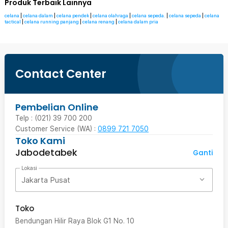
Produk Terbaik Lainnya
celana
|
celana dalam
|
celana pendek
|
celana olahraga
|
celana sepeda.
|
celana sepeda
|
celana
tactical
|
celana running panjang
|
celana renang
|
celana dalam pria
Contact Center
Pembelian Online
Telp : (021) 39 700 200
Customer Service (WA) :
0899 721 7050
Toko Kami
Jabodetabek
Ganti
Lokasi
Jakarta Pusat
Toko
Bendungan Hilir Raya Blok G1 No. 10