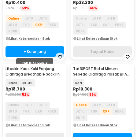
Rp
10.400
Rp
33.300
Rp
24.900
59%
Rp
60.900
46%
Online
JKTP
JKTB
Online
JKTP
JKTB
JKTU
TGR
CKP
PBKS
JKTU
TGR
CKP
PBKS
PDPK
PDPK
Lihat Ketersediaan Stok
Lihat Ketersediaan Stok
+ Keranjang
Terjual Habis
TERJUAL HABIS
Liteskin Kaos Kaki Panjang
TaffSPORT Botol Minum
Olahraga Breathable Sock Pria
Sepeda Olahraga Plastik BPA
- CO1
Free 730ml - 30A11
Black
39-45
Red
Rp
18.700
Rp
10.300
Rp
38.900
52%
Rp
24.900
59%
Online
JKTP
JKTB
Online
JKTP
JKTB
JKTU
TGR
CKP
PBKS
JKTU
TGR
CKP
PBKS
PDPK
PDPK
Lihat Ketersediaan Stok
Lihat Ketersediaan Stok