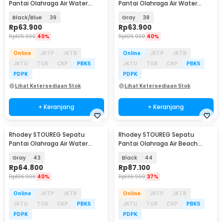
Pantai Olahraga Air Water
Pantai Olahraga Air Water
Sports Barefoot Shoes - 6688
Sports Barefoot Shoes - 6688
Black/Blue
39
Gray
38
Rp
63.900
Rp
63.900
Rp
105.900
40%
Rp
105.900
40%
Online
JKTP
JKTB
Online
JKTP
JKTB
JKTU
TGR
CKP
PBKS
JKTU
TGR
CKP
PBKS
PDPK
PDPK
Lihat Ketersediaan Stok
Lihat Ketersediaan Stok
+ Keranjang
+ Keranjang
Rhodey STOUREG Sepatu
Rhodey STOUREG Sepatu
Pantai Olahraga Air Water
Pantai Olahraga Air Beach
Sports Barefoot Shoes - 6688
Shoes - 6688
Gray
43
Black
44
Rp
64.800
Rp
87.100
Rp
106.900
40%
Rp
136.900
37%
Online
JKTP
JKTB
Online
JKTP
JKTB
JKTU
TGR
CKP
PBKS
JKTU
TGR
CKP
PBKS
PDPK
PDPK