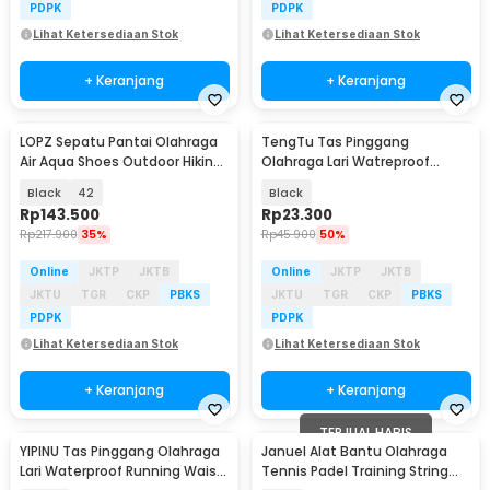
PDPK
PDPK
Lihat Ketersediaan Stok
Lihat Ketersediaan Stok
+ Keranjang
+ Keranjang
LOPZ Sepatu Pantai Olahraga
TengTu Tas Pinggang
Air Aqua Shoes Outdoor Hiking
Olahraga Lari Watreproof
Breathable - L442
Sports Running Waist Bag -
Black
42
Black
TK3
Rp
143.500
Rp
23.300
Rp
217.900
35%
Rp
45.900
50%
Online
JKTP
JKTB
Online
JKTP
JKTB
JKTU
TGR
CKP
PBKS
JKTU
TGR
CKP
PBKS
PDPK
PDPK
Lihat Ketersediaan Stok
Lihat Ketersediaan Stok
+ Keranjang
+ Keranjang
TERJUAL HABIS
YIPINU Tas Pinggang Olahraga
Januel Alat Bantu Olahraga
Lari Waterproof Running Waist
Tennis Padel Training String