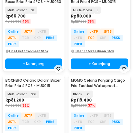
Boxer Brief Pria 4PCS - MU0030
Brief Pria 4 PCS - MU0015
Multi-Color
XL
Multi-Color
L
Rp
66.700
Rp
80.000
Rp
109.900
40%
Rp
127.900
38%
Online
JKTP
JKTB
Online
JKTP
JKTB
JKTU
TGR
CKP
PBKS
JKTU
TGR
CKP
PBKS
PDPK
PDPK
Lihat Ketersediaan Stok
Lihat Ketersediaan Stok
+ Keranjang
+ Keranjang
BOXHERO Celana Dalam Boxer
MOMO Celana Panjang Cargo
Brief Pria 4 PCS - MU0015
Pria Tactical Waterproof
Polyester Cotton - AP78
Multi-Color
XXL
Black
XL
Rp
81.200
Rp
119.400
Rp
128.900
38%
Rp
186.900
37%
Online
JKTP
JKTB
Online
JKTP
JKTB
JKTU
TGR
CKP
PBKS
JKTU
TGR
CKP
PBKS
PDPK
PDPK