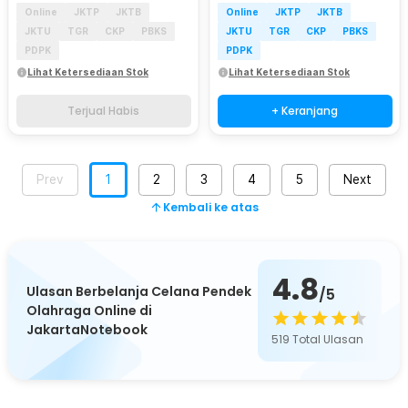
Online
JKTP
JKTB
Online
JKTP
JKTB
JKTU
TGR
CKP
PBKS
JKTU
TGR
CKP
PBKS
PDPK
PDPK
Lihat Ketersediaan Stok
Lihat Ketersediaan Stok
Terjual Habis
+ Keranjang
Prev
1
2
3
4
5
Next
Kembali ke atas
4.8
Ulasan Berbelanja Celana Pendek
/5
Olahraga Online di
JakartaNotebook
519
Total Ulasan