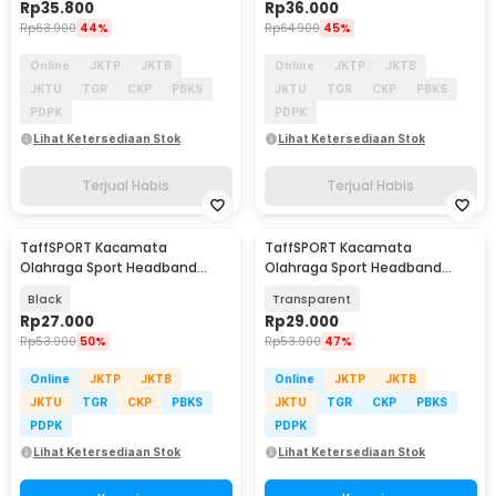
Rp
35.800
Rp
36.000
Rp
63.900
44%
Rp
64.900
45%
Online
JKTP
JKTB
Online
JKTP
JKTB
JKTU
TGR
CKP
PBKS
JKTU
TGR
CKP
PBKS
PDPK
PDPK
Lihat Ketersediaan Stok
Lihat Ketersediaan Stok
Terjual Habis
Terjual Habis
TaffSPORT Kacamata
TaffSPORT Kacamata
Olahraga Sport Headband
Olahraga Sport Headband
Frame Glasses - 9833
Frame Glasses - 9833
Black
Transparent
Rp
27.000
Rp
29.000
Rp
53.900
50%
Rp
53.900
47%
Online
JKTP
JKTB
Online
JKTP
JKTB
JKTU
TGR
CKP
PBKS
JKTU
TGR
CKP
PBKS
PDPK
PDPK
Lihat Ketersediaan Stok
Lihat Ketersediaan Stok