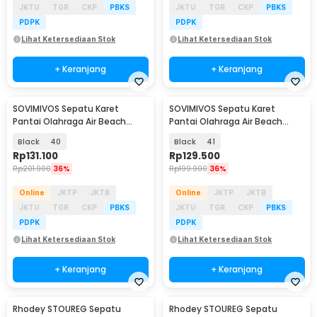
JKTU
TGR
CKP
PBKS
JKTU
TGR
CKP
PBKS
PDPK
PDPK
Lihat Ketersediaan Stok
Lihat Ketersediaan Stok
+ Keranjang
+ Keranjang
SOVIMIVOS Sepatu Karet
SOVIMIVOS Sepatu Karet
Pantai Olahraga Air Beach
Pantai Olahraga Air Beach
Shoes - A021
Shoes - A021
Black
40
Black
41
Rp
131.100
Rp
129.500
Rp
201.900
36%
Rp
199.900
36%
Online
JKTP
JKTB
Online
JKTP
JKTB
JKTU
TGR
CKP
PBKS
JKTU
TGR
CKP
PBKS
PDPK
PDPK
Lihat Ketersediaan Stok
Lihat Ketersediaan Stok
+ Keranjang
+ Keranjang
Rhodey STOUREG Sepatu
Rhodey STOUREG Sepatu