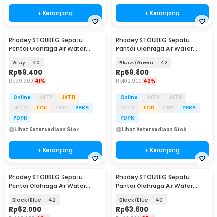
+ Keranjang
+ Keranjang
Rhodey STOUREG Sepatu
Rhodey STOUREG Sepatu
Pantai Olahraga Air Water
Pantai Olahraga Air Water
Sports Barefoot Shoes - 6688
Sports Barefoot Shoes - 6688
Gray
40
Black/Green
42
Rp
59.400
Rp
59.800
Rp
99.900
41%
Rp
102.900
42%
Online
JKTP
JKTB
Online
JKTP
JKTB
JKTU
TGR
CKP
PBKS
JKTU
TGR
CKP
PBKS
PDPK
PDPK
Lihat Ketersediaan Stok
Lihat Ketersediaan Stok
+ Keranjang
+ Keranjang
Rhodey STOUREG Sepatu
Rhodey STOUREG Sepatu
Pantai Olahraga Air Water
Pantai Olahraga Air Water
Sports Barefoot Shoes - 6688
Sports Barefoot Shoes - 6688
Black/Blue
42
Black/Blue
40
Rp
62.000
Rp
63.600