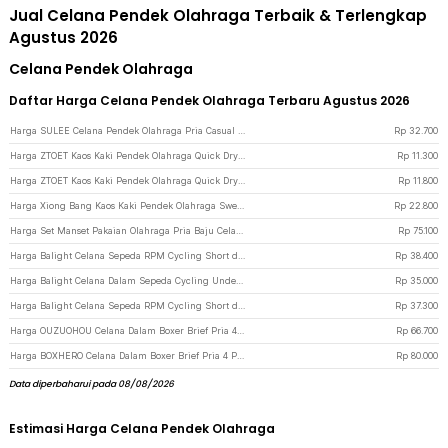
Jual Celana Pendek Olahraga Terbaik & Terlengkap
Agustus 2026
Celana Pendek Olahraga
Daftar Harga Celana Pendek Olahraga Terbaru Agustus 2026
Harga SULEE Celana Pendek Olahraga Pria Casual Jogging Fitness XXXL - SE01 - Black
Rp
32.700
Harga ZTOET Kaos Kaki Pendek Olahraga Quick Dry Breathable Sock Pria 39-45 - WZ173 - Black
Rp
11.300
Harga ZTOET Kaos Kaki Pendek Olahraga Quick Dry Breathable Sock Pria 39-45 - WZ173 - Dark Blue
Rp
11.800
Harga Xiong Bang Kaos Kaki Pendek Olahraga Sweat Absorbing Sock Pria 39-42 - T7302 - Black
Rp
22.800
Harga Set Manset Pakaian Olahraga Pria Baju Celana XL - K002 - Black
Rp
75.100
Harga Balight Celana Sepeda RPM Cycling Short dengan 3D Padded Sponge M Black/Orange - CK01 - Black/Orange
Rp
38.400
Harga Balight Celana Dalam Sepeda Cycling Underwear 3D Padded Sponge L - CK01 - Black/Blue
Rp
35.000
Harga Balight Celana Sepeda RPM Cycling Short dengan 3D Padded Sponge L - CK01 - Black White
Rp
37.300
Harga OUZUOHOU Celana Dalam Boxer Brief Pria 4PCS XL - MU0030 - Multi-Color
Rp
66.700
Harga BOXHERO Celana Dalam Boxer Brief Pria 4 PCS L - MU0015 - Multi-Color
Rp
80.000
Data diperbaharui pada 08/08/2026
Estimasi Harga Celana Pendek Olahraga