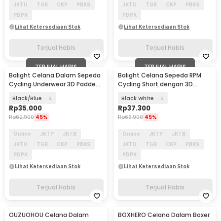
JKTU
TGR
CKP
PBKS
JKTU
TGR
CKP
PBKS
PDPK
PDPK
Lihat Ketersediaan Stok
Lihat Ketersediaan Stok
Terjual Habis
Terjual Habis
TERJUAL HABIS
TERJUAL HABIS
Balight Celana Dalam Sepeda
Balight Celana Sepeda RPM
Cycling Underwear 3D Padded
Cycling Short dengan 3D
Sponge - CK01
Padded Sponge - CK01
Black/Blue
L
Black White
L
Rp
35.000
Rp
37.300
Rp
62.900
45%
Rp
66.900
45%
Online
JKTP
JKTB
Online
JKTP
JKTB
JKTU
TGR
CKP
PBKS
JKTU
TGR
CKP
PBKS
PDPK
PDPK
Lihat Ketersediaan Stok
Lihat Ketersediaan Stok
Terjual Habis
Terjual Habis
OUZUOHOU Celana Dalam
BOXHERO Celana Dalam Boxer