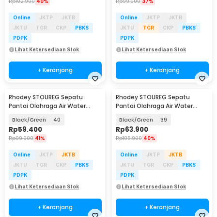
Rp
102.900
40%
Rp
99.900
37%
Online
JKTP
JKTB
Online
JKTP
JKTB
JKTU
TGR
CKP
PBKS
JKTU
TGR
CKP
PBKS
PDPK
PDPK
Lihat Ketersediaan Stok
Lihat Ketersediaan Stok
+ Keranjang
+ Keranjang
Rhodey STOUREG Sepatu
Rhodey STOUREG Sepatu
Pantai Olahraga Air Water
Pantai Olahraga Air Water
Sports Barefoot Shoes - 6688
Sports Barefoot Shoes - 6688
Black/Green
40
Black/Green
39
Rp
59.400
Rp
63.900
Rp
99.900
41%
Rp
105.900
40%
Online
JKTP
JKTB
Online
JKTP
JKTB
JKTU
TGR
CKP
PBKS
JKTU
TGR
CKP
PBKS
PDPK
PDPK
Lihat Ketersediaan Stok
Lihat Ketersediaan Stok
+ Keranjang
+ Keranjang