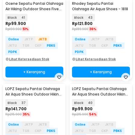
Ocene Sepatu Pantai Olahraga
Rhodey Sepatu Pantai
Air Hiking Outdoor Shoes Five
Olahraga Air Aqua Shoes - 1818
Finger - A03
Black
41
Black
43
Rp
99.900
Rp
121.800
Rp
199.900
51%
Rp
189.900
36%
Online
JKTP
JKTB
Online
JKTP
JKTB
JKTU
TGR
CKP
PBKS
JKTU
TGR
CKP
PBKS
PDPK
PDPK
Lihat Ketersediaan Stok
Lihat Ketersediaan Stok
+ Keranjang
+ Keranjang
LOPZ Sepatu Pantai Olahraga
LOPZ Sepatu Pantai Olahraga
Air Aqua Shoes Outdoor Hiking
Air Aqua Shoes Outdoor Hiking
Breathable - L442
Breathable - L442
Black
37
Black
40
Rp
141.700
Rp
99.900
Rp
215.900
35%
Rp
215.900
54%
Online
JKTP
JKTB
Online
JKTP
JKTB
JKTU
TGR
CKP
PBKS
JKTU
TGR
CKP
PBKS