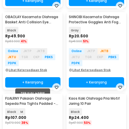
+ Keranjang
+ Keranjang
OBAOLAY Kacamata Olahraga
SHINOBI Kacamata Olahraga
Basket Anti Collision Eye
Protective Goggles Anti Fog
Protector - L009
Ultraviolet - SS88
Black
Gray
Rp
49.900
Rp
20.600
Rp
83.900
41%
Rp
41.900
51%
Online
JKTP
JKTB
Online
JKTP
JKTB
JKTU
TGR
CKP
PBKS
JKTU
TGR
CKP
PBKS
PDPK
PDPK
Lihat Ketersediaan Stok
Lihat Ketersediaan Stok
+ Keranjang
+ Keranjang
TERJUAL HABIS
FUALRNY Pakaian Olahraga
Kaos Kaki Olahraga Pria Motif
Sepeda Pria Tights Padded -
Jaring 10 Pair
SRDK-01
Black
M
Black
Rp
107.000
Rp
24.400
Rp
170.900
38%
Rp
47.900
50%