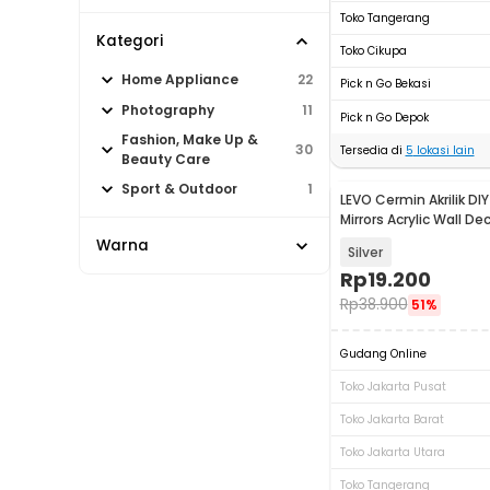
Toko Tangerang
Kategori
Toko Cikupa
Home Appliance
22
Pick n Go Bekasi
Photography
11
Pick n Go Depok
Fashion, Make Up &
30
Tersedia di
5
lokasi lain
Beauty Care
Sport & Outdoor
1
LEVO Cermin Akrilik D
Mirrors Acrylic Wall De
PCS - L02
Warna
Silver
Rp
19.200
Rp
38.900
51%
Gudang Online
Toko Jakarta Pusat
Toko Jakarta Barat
Toko Jakarta Utara
Toko Tangerang