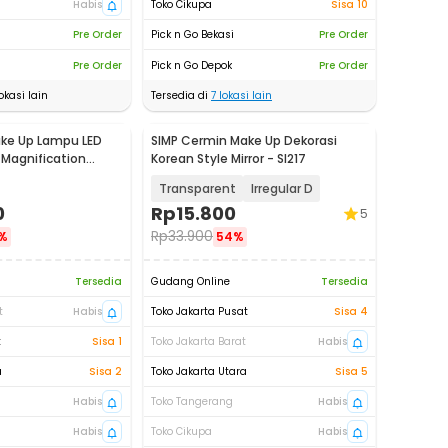
Habis
Toko Cikupa
Sisa 10
Pre Order
Pick n Go Bekasi
Pre Order
Pre Order
Pick n Go Depok
Pre Order
okasi lain
Tersedia di
7
lokasi lain
ke Up Lampu LED
SIMP Cermin Make Up Dekorasi
 Magnification
Korean Style Mirror - SI217
- WM01
Transparent
Irregular D
0
Rp
15.800
5
Rp
33.900
%
54%
Tersedia
Gudang Online
Tersedia
t
Habis
Toko Jakarta Pusat
Sisa 4
t
Sisa 1
Toko Jakarta Barat
Habis
a
Sisa 2
Toko Jakarta Utara
Sisa 5
Habis
Toko Tangerang
Habis
Habis
Toko Cikupa
Habis