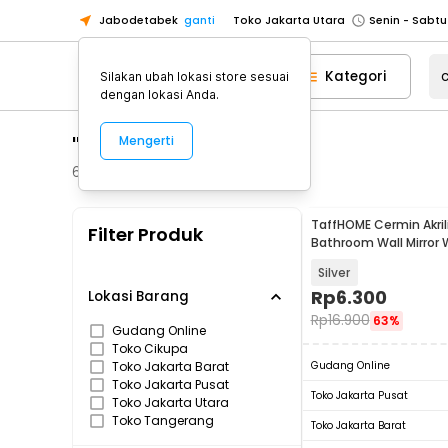
Jabodetabek
ganti
Toko Jakarta Utara
Toko Tangerang
Kategori
Silakan ubah lokasi store sesuai
Toko Cikupa
dengan lokasi Anda.
Pick n Go Jakarta Barat
Senin - J
"cermin aktilik"
Mengerti
Pick n Go Bekasi
Senin - Jumat (08
Pick n Go Depok
Senin - Jumat (08
61
Produk
Toko Jakarta Pusat
Senin - Sabtu
TaffHOME Cermin Akrili
Filter Produk
Toko Jakarta Barat
Senin - Sabtu
Bathroom Wall Mirror 
30x20cm - PT316
Toko Jakarta Utara
Silver
Toko Tangerang
Rp
6.300
Lokasi Barang
Rp
16.900
63%
Toko Cikupa
Gudang Online
Toko Cikupa
Pick n Go Jakarta Barat
Senin - J
Toko Jakarta Barat
Gudang Online
Pick n Go Bekasi
Senin - Jumat (08
Toko Jakarta Pusat
Toko Jakarta Pusat
Toko Jakarta Utara
Pick n Go Depok
Senin - Jumat (08
Toko Tangerang
Toko Jakarta Barat