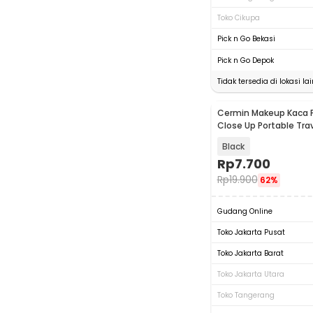
Toko Cikupa
Pick n Go Bekasi
Pick n Go Depok
Tidak tersedia di lokasi lai
Cermin Makeup Kaca
Close Up Portable Trave
- CY030
Black
Rp
7.700
Rp
19.900
62%
Gudang Online
Toko Jakarta Pusat
Toko Jakarta Barat
Toko Jakarta Utara
Toko Tangerang