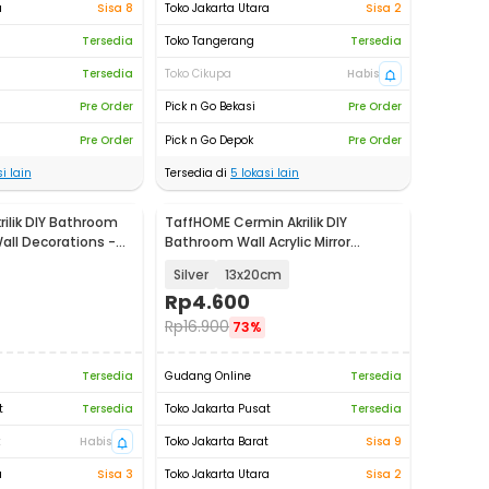
a
Sisa 8
Toko Jakarta Utara
Sisa 2
Tersedia
Toko Tangerang
Tersedia
Tersedia
Toko Cikupa
Habis
Pre Order
Pick n Go Bekasi
Pre Order
Pre Order
Pick n Go Depok
Pre Order
i lain
Tersedia di
5
lokasi lain
rilik DIY Bathroom
TaffHOME Cermin Akrilik DIY
Wall Decorations -
Bathroom Wall Acrylic Mirror
Waterproof - L02
Silver
13x20cm
Rp
4.600
Rp
16.900
73%
Tersedia
Gudang Online
Tersedia
t
Tersedia
Toko Jakarta Pusat
Tersedia
t
Habis
Toko Jakarta Barat
Sisa 9
a
Sisa 3
Toko Jakarta Utara
Sisa 2