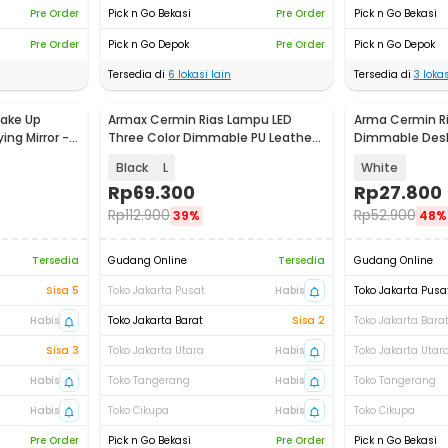
Pre Order
Pick n Go Bekasi
Pre Order
Pick n Go Bekasi
Pre Order
Pick n Go Depok
Pre Order
Pick n Go Depok
Tersedia di
6
lokasi lain
Tersedia di
3
lokas
ake Up
Armax Cermin Rias Lampu LED
Arma Cermin Ri
ing Mirror -
Three Color Dimmable PU Leather
Dimmable Desk 
Case - A-88
INU16
Black
L
White
Rp
69.300
Rp
27.800
Rp
112.900
Rp
52.900
39%
48%
Tersedia
Gudang Online
Tersedia
Gudang Online
Sisa 5
Toko Jakarta Pusat
Habis
Toko Jakarta Pusa
Habis
Toko Jakarta Barat
Sisa 2
Toko Jakarta Bara
Sisa 3
Toko Jakarta Utara
Habis
Toko Jakarta Utar
Habis
Toko Tangerang
Habis
Toko Tangerang
Habis
Toko Cikupa
Habis
Toko Cikupa
Pre Order
Pick n Go Bekasi
Pre Order
Pick n Go Bekasi