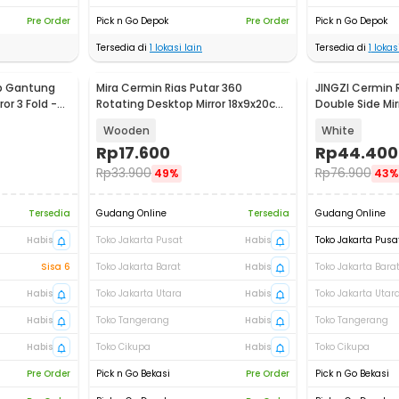
Pre Order
Pick n Go Depok
Pre Order
Pick n Go Depok
Tersedia di
1
lokasi lain
Tersedia di
1
lokasi
p Gantung
Mira Cermin Rias Putar 360
JINGZI Cermin R
or 3 Fold -
Rotating Desktop Mirror 18x9x20cm
Double Side Mir
- INU12
Adjustable - J
Wooden
White
Rp
17.600
Rp
44.400
Rp
33.900
Rp
76.900
49%
43%
Tersedia
Gudang Online
Tersedia
Gudang Online
Habis
Toko Jakarta Pusat
Habis
Toko Jakarta Pusa
Sisa 6
Toko Jakarta Barat
Habis
Toko Jakarta Bara
Habis
Toko Jakarta Utara
Habis
Toko Jakarta Utar
Habis
Toko Tangerang
Habis
Toko Tangerang
Habis
Toko Cikupa
Habis
Toko Cikupa
Pre Order
Pick n Go Bekasi
Pre Order
Pick n Go Bekasi