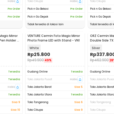
Habis
Toko Cikupa
Habis
Toko Cikupa
Pre Order
Pick n Go Bekasi
Pre Order
Pick n Go Bekasi
Pre Order
Pick n Go Depok
Pre Order
Pick n Go Depok
Tidak tersedia di lokasi lain
Tidak tersedia di l
agic Mirror
VENTURE Cermin Foto Magic Mirror
ORZ Cermin Ma
Pen Holder -
Photo Frame LED with Stand - VN1
Double Side 7X
Rechargeable 
White
Silver
Rp
25.800
Rp
337.80
Rp
49.900
Rp
462.900
49%
28
Tersedia
Gudang Online
Tersedia
Gudang Online
Tersedia
Toko Jakarta Pusat
Habis
Toko Jakarta Pusa
Habis
Toko Jakarta Barat
Sisa 5
Toko Jakarta Bara
Tersedia
Toko Jakarta Utara
Tersedia
Toko Jakarta Utar
Sisa 9
Toko Tangerang
Sisa 6
Toko Tangerang
Sisa 10
Toko Cikupa
Sisa 9
Toko Cikupa