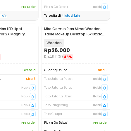
Pre Order
Pick n Go Depok
Habis
 lain
Tersedia di
4
lokasi lain
ias LED Lipat
Mira Cermin Rias Mirror Wooden
ror 2X Magnify
Table Makeup Desktop 16x10x21cm
Z2
- INU14
Wooden
Rp
26.000
Rp
49.900
48%
Tersedia
Gudang Online
Sisa 9
t
Sisa 3
Toko Jakarta Pusat
Habis
t
Habis
Toko Jakarta Barat
Habis
a
Habis
Toko Jakarta Utara
Habis
Habis
Toko Tangerang
Habis
Habis
Toko Cikupa
Habis
Pre Order
Pick n Go Bekasi
Pre Order