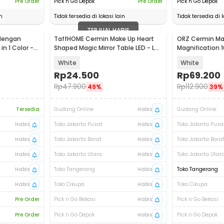
Pre Order
Pick n Go Depok
Pre Order
Pick n Go Depok
n
Tidak tersedia di lokasi lain
Tidak tersedia di l
TERJUAL HABIS
dengan
TaffHOME Cermin Make Up Heart
ORZ Cermin Ma
in 1 Color -
Shaped Magic Mirror Table LED - L-
Magnification 1
223
Cup - CY021
White
White
Rp
24.500
Rp
69.200
Rp
47.900
Rp
112.900
49%
39%
Tersedia
Gudang Online
Habis
Gudang Online
Habis
Toko Jakarta Pusat
Habis
Toko Jakarta Pusa
Habis
Toko Jakarta Barat
Habis
Toko Jakarta Bara
Habis
Toko Jakarta Utara
Habis
Toko Jakarta Utar
Habis
Toko Tangerang
Habis
Toko Tangerang
Habis
Toko Cikupa
Habis
Toko Cikupa
Pre Order
Pick n Go Bekasi
Habis
Pick n Go Bekasi
Pre Order
Pick n Go Depok
Habis
Pick n Go Depok