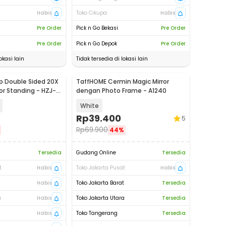
Habis
Toko Cikupa
Habis
Pre Order
Pick n Go Bekasi
Pre Order
Pre Order
Pick n Go Depok
Pre Order
okasi lain
Tidak tersedia di lokasi lain
p Double Sided 20X
TaffHOME Cermin Magic Mirror
or Standing - HZJ-
dengan Photo Frame - A1240
White
Rp
39.400
5
Rp
69.900
44%
Tersedia
Gudang Online
Tersedia
t
Habis
Toko Jakarta Pusat
Habis
t
Habis
Toko Jakarta Barat
Tersedia
a
Habis
Toko Jakarta Utara
Tersedia
Habis
Toko Tangerang
Tersedia