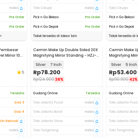
Habis
Toko Cikupa
Habis
Toko Cikupa
Pre Order
Pick n Go Bekasi
Pre Order
Pick n Go Bekasi
Pre Order
Pick n Go Depok
Pre Order
Pick n Go Depok
n
Tidak tersedia di lokasi lain
Tidak tersedia di l
 Pembesar
Cermin Make Up Double Sided 20X
Cermin Make U
Baru
Baru
l Mirror 10x
Magnifying Mirror Standing - HZJ-
Magnifying Mirr
045
045
Silver
7 Inch
Silver
5 Inch
Rp
78.200
Rp
53.400
5
Rp
124.900
Rp
90.900
38%
42%
Tersedia
Gudang Online
Tersedia
Gudang Online
Sisa 3
Toko Jakarta Pusat
Habis
Toko Jakarta Pusa
Sisa 4
Toko Jakarta Barat
Habis
Toko Jakarta Bara
On Restock
Toko Jakarta Utara
Habis
Toko Jakarta Utar
Habis
Toko Tangerang
Habis
Toko Tangerang