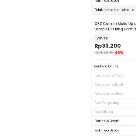
Pick n Go Depok
Tidak tersedia di lokasi lai
ORZ Cermin Make Up 
Lampu LED Ring Light 3 
HZJ-033
White
Rp
33.200
Rp
60.900
46%
Gudang Online
Toko Jakarta Pusat
Toko Jakarta Barat
Toko Jakarta Utara
Toko Tangerang
Toko Cikupa
Pick n Go Bekasi
Pick n Go Depok