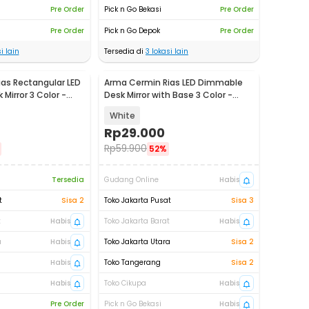
Pre Order
Pick n Go Bekasi
Pre Order
Pre Order
Pick n Go Depok
Pre Order
i lain
Tersedia di
3
lokasi lain
as Rectangular LED
Arma Cermin Rias LED Dimmable
Mirror 3 Color -
Desk Mirror with Base 3 Color -
INU15
White
Rp
29.000
Rp
59.900
52%
Tersedia
Gudang Online
Habis
t
Sisa 2
Toko Jakarta Pusat
Sisa 3
t
Habis
Toko Jakarta Barat
Habis
a
Habis
Toko Jakarta Utara
Sisa 2
Habis
Toko Tangerang
Sisa 2
Habis
Toko Cikupa
Habis
Pre Order
Pick n Go Bekasi
Habis