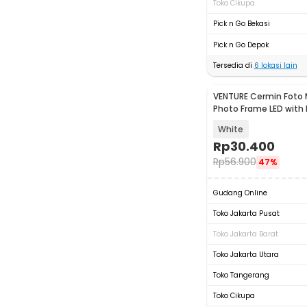
Toko Cikupa
Pick n Go Bekasi
Pick n Go Depok
Tersedia di
6
lokasi lain
VENTURE Cermin Foto M
Photo Frame LED with 
B0F6
White
Rp
30.400
Rp
56.900
47%
Gudang Online
Toko Jakarta Pusat
Toko Jakarta Barat
Toko Jakarta Utara
Toko Tangerang
Toko Cikupa