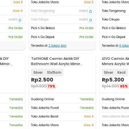
Sisa 6
Toko Jakarta Utara
Sisa 5
Toko Jakarta Utar
Sisa 4
Toko Tangerang
Habis
Toko Tangerang
Habis
Toko Cikupa
Habis
Toko Cikupa
Pre Order
Pick n Go Bekasi
Pre Order
Pick n Go Bekasi
Pre Order
Pick n Go Depok
Pre Order
Pick n Go Depok
Tersedia di
2
lokasi lain
Tersedia di
6
lokas
k DIY
TaffHOME Cermin Akrilik DIY
LEVO Cermin Ak
Mirror
Bathroom Wall Acrylic Mirror
Mirrors Acrylic 
Waterproof - L02
L01
Silver
10x15cm
Silver
Kecil
Rp
2.500
Rp
5.300
Rp
11.900
Rp
14.900
79%
65%
Tersedia
Gudang Online
Tersedia
Gudang Online
Tersedia
Toko Jakarta Pusat
Tersedia
Toko Jakarta Pusa
Tersedia
Toko Jakarta Barat
Sisa 3
Toko Jakarta Bara
Tersedia
Toko Jakarta Utara
Sisa 4
Toko Jakarta Utar