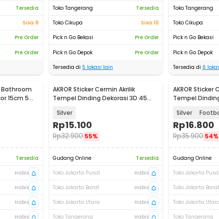
Tersedia
Toko Tangerang
Tersedia
Toko Tangerang
Sisa 9
Toko Cikupa
Sisa 10
Toko Cikupa
Pre Order
Pick n Go Bekasi
Pre Order
Pick n Go Bekasi
Pre Order
Pick n Go Depok
Pre Order
Pick n Go Depok
Tersedia di
5
lokasi lain
Tersedia di
6
lokas
IY Bathroom
AKROR Sticker Cermin Akrilik
AKROR Sticker C
cor 15cm 5
Tempel Dinding Dekorasi 3D 45
Tempel Dinding
PCS - A045
Wallpaper 3D -
Silver
Silver
Footba
Rp
15.100
Rp
16.800
Rp
32.900
Rp
35.900
55%
54%
Tersedia
Gudang Online
Tersedia
Gudang Online
Habis
Toko Jakarta Pusat
Habis
Toko Jakarta Pusa
Habis
Toko Jakarta Barat
Habis
Toko Jakarta Bara
Habis
Toko Jakarta Utara
Habis
Toko Jakarta Utar
Habis
Toko Tangerang
Habis
Toko Tangerang