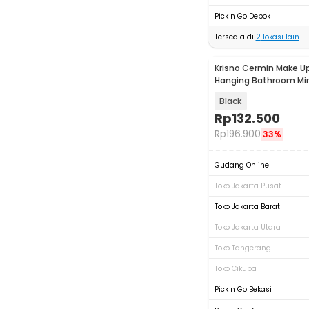
Pick n Go Depok
Tersedia di
2
lokasi lain
Krisno Cermin Make U
Hanging Bathroom Mirr
INU135
Black
Rp
132.500
Rp
196.900
33%
Gudang Online
Toko Jakarta Pusat
Toko Jakarta Barat
Toko Jakarta Utara
Toko Tangerang
Toko Cikupa
Pick n Go Bekasi