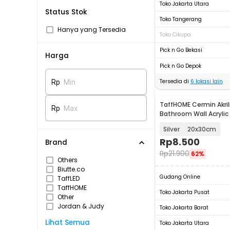
Toko Jakarta Utara
Status Stok
Toko Tangerang
Hanya yang Tersedia
Toko Cikupa
Pick n Go Bekasi
Harga
Pick n Go Depok
Tersedia di
6
lokasi lain
Rp
Min
TaffHOME Cermin Akrili
Rp
Max
Bathroom Wall Acrylic 
Waterproof - L02
Silver
20x30cm
Rp
8.500
Brand
Rp
21.900
62%
Others
Biutte.co
Gudang Online
TaffLED
TaffHOME
Toko Jakarta Pusat
Other
Jordan & Judy
Toko Jakarta Barat
Lihat Semua
Toko Jakarta Utara