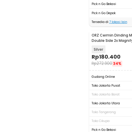
Pick n Go Bekasi
Pick n Go Depok
Tersedia di
7
lokasi lain
ORZ Cermin Dinding M
Double Side 2x Magnify
1064
Silver
Rp
180.400
Rp
272.900
34%
Gudang Online
Toko Jakarta Pusat
Toko Jakarta Barat
Toko Jakarta Utara
Toko Tangerang
Toko Cikupa
Pick n Go Bekasi