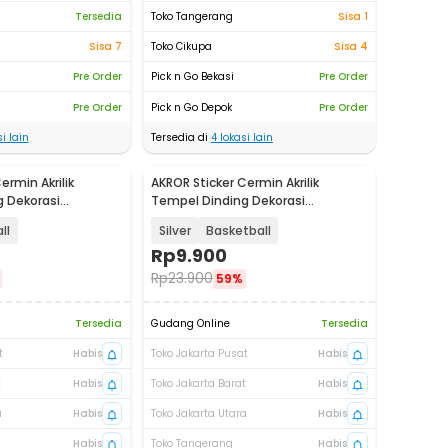
Tersedia
Toko Tangerang
Sisa 1
Sisa 7
Toko Cikupa
Sisa 4
Pre Order
Pick n Go Bekasi
Pre Order
Pre Order
Pick n Go Depok
Pre Order
i lain
Tersedia di
4
lokasi lain
ermin Akrilik
AKROR Sticker Cermin Akrilik
 Dekorasi
Tempel Dinding Dekorasi
 A030
Wallpaper 3D - A030
ll
Silver
Basketball
Rp
9.900
Rp
23.900
59%
Tersedia
Gudang Online
Tersedia
t
Habis
Toko Jakarta Pusat
Habis
t
Habis
Toko Jakarta Barat
Habis
a
Habis
Toko Jakarta Utara
Habis
Habis
Toko Tangerang
Habis