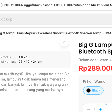
lat Kopi
umat (07:00 - 20:00), Sabtu - Minggu (08:00 - 20:00), Tutup pada Idul Fitri
Sele
ig G Lampu Hias Meja RGB Wireless Smart Bluetooth Speaker Lamp - BG4
:00 - 20:00), Sabtu - Minggu/ Libur Nasional (08:00 - 17:00)
Selengkapnya
:00 - 20:00), Sabtu - Minggu/ Libur Nasional (08:00 - 17:00)
Big G Lampu
Selengkapnya
Bluetooth 
 (09:00-20:00), Minggu/Libur Nasional (12:00-20:00), Tutup pada Idul Fitri
Sele
 Produk
1.6 kg
 (09:00-20:00), Minggu/Libur Nasional (12:00-20:00), Tutup pada Idul Fitri
Sele
Belum ada ulasan
•
nsi Kemasan
23
x
10
x
24
cm
Rp
289.00
multifungsi? Jika iya, lampu meja dari Big
isa, lampu ini tidak hanya bisa menerangi
Pilihan Warna:
m, dan banyak lainnya. Bentuknya yang unik
umat (07:00 - 20:00), Sabtu - Minggu (08:00 - 20:00), Tutup pada Idul Fitri
Sele
erhatian setiap orang yang melihatnya.
Black
:00 - 20:00), Sabtu - Minggu/ Libur Nasional (08:00 - 17:00)
Selengkapnya
:00 - 20:00), Sabtu - Minggu/ Libur Nasional (08:00 - 17:00)
Selengkapnya