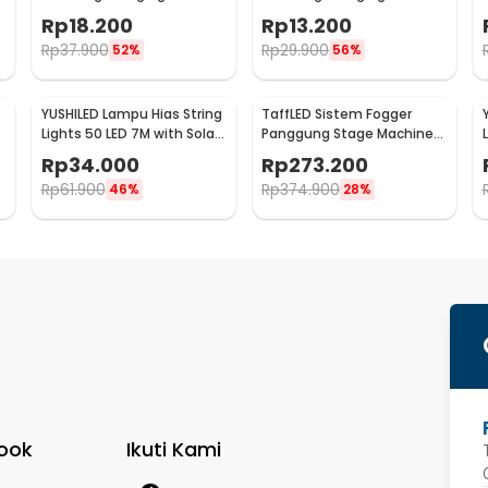
Model Bohlam Mini
Model Bohlam Mini
Rp
18.200
Rp
13.200
Waterproof 6M - ZYD0931
Waterproof 3M - ZYD0931
Rp
37.900
Rp
29.900
52%
56%
s
YUSHILED Lampu Hias String
TaffLED Sistem Fogger
Lights 50 LED 7M with Solar
Panggung Stage Machine
Panel - M072
Ejector with RGB LED - KY-
Rp
34.000
Rp
273.200
LED500
Rp
61.900
Rp
374.900
46%
28%
ook
Ikuti Kami