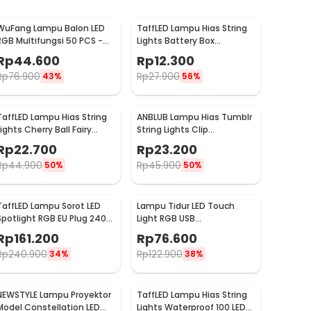
WuFang Lampu Balon LED
TaffLED Lampu Hias String
RGB Multifungsi 50 PCS -
Lights Battery Box
XX50
Waterproof 50 LED 5M - G5
Rp
44.600
Rp
12.300
Rp
76.900
Rp
27.900
43%
56%
TaffLED Lampu Hias String
ANBLUB Lampu Hias Tumblr
Lights Cherry Ball Fairy
String Lights Clip
Warm White 5M - LY20W
Waterproof 20 LED 2M -
Rp
22.700
Rp
23.200
0606
Rp
44.900
Rp
45.900
50%
50%
TaffLED Lampu Sorot LED
Lampu Tidur LED Touch
Spotlight RGB EU Plug 240V
Light RGB USB
10W - L18RG
Rechargeable 1500mAh 5V
Rp
161.200
Rp
76.600
3W - F8-1
Rp
240.900
Rp
122.900
34%
38%
NEWSTYLE Lampu Proyektor
TaffLED Lampu Hias String
Model Constellation LED
Lights Waterproof 100 LED