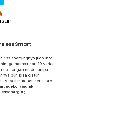
asan
reless Smart
eless chargingnya juga lho!
 hingga memainkan 10 variasi
nnya pun bisa diatur.
ebelum kehabisan! Follow
ok : JakartaNotebook.com
ampudekorasiunik
lesscharging
Instagram :
tanotebook.com