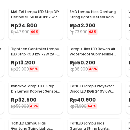
Y
MALITAI Lampu LED Strip DIY
SMD Lampu Hias Gantung
h
Flexible 5050 RGB IP67 with
String Lights Meteor Rain
USB Controller 2M -
Cool White 30cm 8 PCS
Rp
24.800
Rp
42.200
SMD2835
Rp
47.900
Rp
73.900
49%
43%
n
Tightsen Controller Lampu
Lampu Hias LED Bawah Air
LED Strip RGB 12V 72W 2A -
Waterproof Submersible
T258
RGB 2 PCS with Remote -
Rp
13.200
Rp
50.200
13017
Rp
29.900
Rp
86.900
56%
43%
Rybakov Lampu LED Strip
TaffLED Lampu Proyektor
DIY Lemari Kabinet Sensor
Disco LED RGB 240V 6W
Gerak 4.5W 1M - 2835
with Remote Control - CY-
Rp
32.500
Rp
40.900
LV-RG
Rp
59.900
Rp
71.900
46%
44%
TaffLED Lampu Hias
TaffLED Lampu Hias
Gantung String Lights
Gantung String Lights