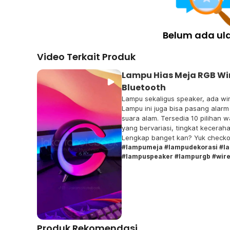
Belum ada ul
Video Terkait Produk
Lampu Hias Meja RGB Wi
Bluetooth
Lampu sekaligus speaker, ada wir
Lampu ini juga bisa pasang alarm
suara alam. Tersedia 10 pilihan warna dengan mode lampu
yang bervariasi, tingkat keceraha
Lengkap banget kan? Yuk checkout s
kami di Social Media yuk! Facebo
#lampumeja #lampudekorasi #l
#lampuspeaker #lampurgb #wire
Twitter : @JakartaNotebook.com 
@jakartanotebook Tiktok : jakar
Produk Rekomendasi