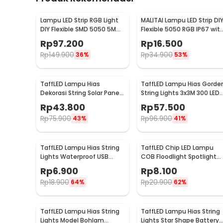
Lampu LED Strip RGB Light
MALITAI Lampu LED Strip DI
DIY Flexible SMD 5050 5M
Flexible 5050 RGB IP67 wit
with Remote
USB Controller 1M -
Rp
97.200
Rp
16.500
SMD2835
Rp
149.900
Rp
34.900
36%
53%
TaffLED Lampu Hias
TaffLED Lampu Hias Gorde
Dekorasi String Solar Panel
String Lights 3x3M 300 LED
30 LED 8 Mode 6.5M - 896
Cool White 18W - 300L
Rp
43.800
Rp
57.500
Rp
75.900
Rp
96.900
43%
41%
TaffLED Lampu Hias String
TaffLED Chip LED Lampu
Lights Waterproof USB
COB Floodlight Spotlight
Power 50 LED 5M - SZ
220V Cool White 6000K
Rp
6.900
Rp
8.100
50W - COB4060-AC220-
Rp
18.900
Rp
20.900
64%
62%
50
TaffLED Lampu Hias String
TaffLED Lampu Hias String
Lights Model Bohlam
Lights Star Shape Battery