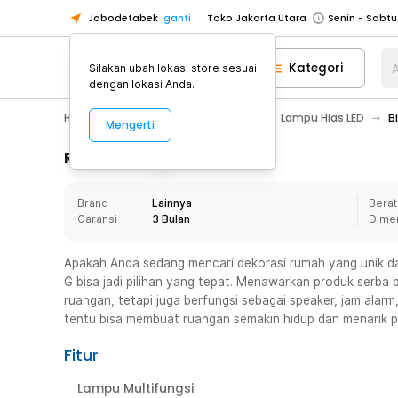
Jabodetabek
ganti
Toko Jakarta Utara
Toko Tangerang
Kategori
A
Silakan ubah lokasi store sesuai
Toko Cikupa
dengan lokasi Anda.
Pick n Go Jakarta Barat
Senin - J
Home Appliance
Lampu Rumah
Lampu Hias LED
B
Mengerti
Pick n Go Bekasi
Senin - Jumat (08
Pick n Go Depok
Senin - Jumat (08
Rincian Produk
Toko Jakarta Pusat
Senin - Sabtu
Brand
Lainnya
Berat
Toko Jakarta Barat
Senin - Sabtu
Garansi
3 Bulan
Dime
Toko Jakarta Utara
Toko Tangerang
Apakah Anda sedang mencari dekorasi rumah yang unik dan 
G bisa jadi pilihan yang tepat. Menawarkan produk serba b
Toko Cikupa
ruangan, tetapi juga berfungsi sebagai speaker, jam alar
Pick n Go Jakarta Barat
Senin - J
tentu bisa membuat ruangan semakin hidup dan menarik p
Pick n Go Bekasi
Senin - Jumat (08
Fitur
Pick n Go Depok
Senin - Jumat (08
Lampu Multifungsi