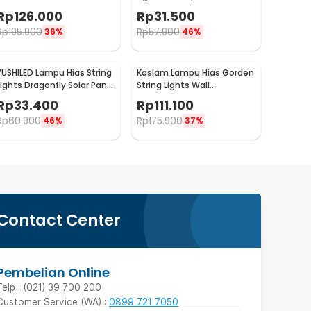
Night Light 3W 5V - NL-USB
with Solar Panel - M071
Rp
126.000
Rp
31.500
Rp
195.900
Rp
57.900
36%
46%
YUSHILED Lampu Hias String
Kaslam Lampu Hias Gorden
Lights Dragonfly Solar Panel
String Lights Wall
IP65 8 Modes 20 LED - M088
Decoration 18W 3x3M 320
Rp
33.400
Rp
111.100
LED - S-32
Rp
60.900
Rp
175.900
46%
37%
Contact Center
Pembelian Online
Telp : (021) 39 700 200
Customer Service (WA) :
0899 721 7050