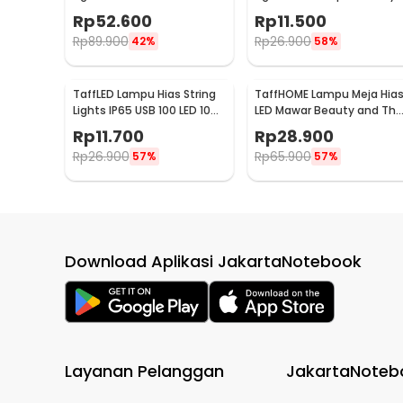
Waterproof 20 LED 5M -
Power 20 LED 3M - 2G11
Rp
52.600
Rp
11.500
PD039
Rp
89.900
Rp
26.900
42%
58%
TaffLED Lampu Hias String
TaffHOME Lampu Meja Hia
Lights IP65 USB 100 LED 10M
LED Mawar Beauty and The
Warm White - TDC-01
Beast Warm White - AC01
Rp
11.700
Rp
28.900
Rp
26.900
Rp
65.900
57%
57%
Download Aplikasi JakartaNotebook
Layanan Pelanggan
JakartaNoteb