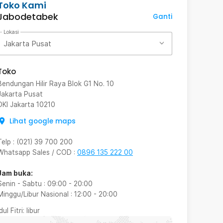
Toko Kami
Jabodetabek
Ganti
Lokasi
Jakarta Pusat
Toko
Bendungan Hilir Raya Blok G1 No. 10
Jakarta Pusat
DKI Jakarta
10210
Lihat google maps
Telp
:
(021) 39 700 200
Whatsapp Sales / COD
:
0896 135 222 00
Jam buka:
Senin - Sabtu
:
09:00
-
20:00
Minggu/Libur Nasional
:
12:00
-
20:00
Idul Fitri
: libur