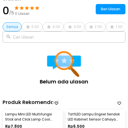
0
Beri Ulasan
/5
0
Ulasan
Semua
5
(
0
)
4
(
0
)
3
(
0
)
2
(
0
)
1
(
0
)
Cari Ulasan
Belum ada ulasan
Produk Rekomendasi
Lampu Mini LED Multifungsi
TaffLED Lampu Engsel Sendok
Stick and Click Lamp Cool
LED Kabinet Sensor Cahaya
White 6.5cm - LL003
Cool White 12V - XYD
Rp
7.800
Rp
6.500