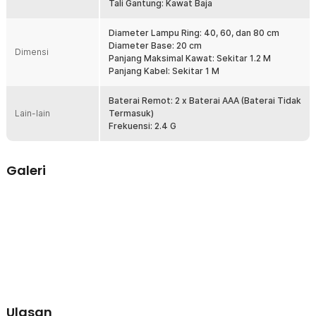
Tali Gantung: Kawat Baja
Menggunakan perpaduan material akrilik dan aluminium berkualitas
sehingga dijamin awet untuk penggunaan jangka panjang. Bagian
Diameter Lampu Ring: 40, 60, dan 80 cm
tali untuk menggantung menggunakan kawat baja yang dapat
Diameter Base: 20 cm
menopang dengan sempurna.
Dimensi
Panjang Maksimal Kawat: Sekitar 1.2 M
Panjang Kabel: Sekitar 1 M
Kelengkapan Produk
Rincian yang Anda dapatkan untuk pembelian produk ini:
Baterai Remot: 2 x Baterai AAA (Baterai Tidak
Lain-lain
Termasuk)
1 x TaffLED Lampu Gantung Hias Modern Ceiling Light 3 Ring 90W
Frekuensi: 2.4 G
2 color - M235
1 x Remot Kontrol
1 x Konektor Terminal
1 x Bracket
Galeri
1 x Set Baut dan Fischer
1 x Panduan Penggunaan
Ulasan