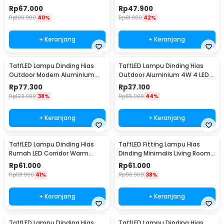
2.2W - Y-975
Lumens 1W 3 PCS - YJ-904
Rp
67.000
Rp
47.900
Rp
109.900
40%
Rp
81.900
42%
+ Keranjang
+ Keranjang
TaffLED Lampu Dinding Hias
TaffLED Lampu Dinding Hias
Outdoor Modern Aluminium
Outdoor Aluminium 4W 4 LED
6W Warm White - MSL022
Warm White - B053
Rp
77.300
Rp
37.100
Rp
123.900
38%
Rp
65.900
44%
+ Keranjang
+ Keranjang
TaffLED Lampu Dinding Hias
TaffLED Fitting Lampu Hias
Rumah LED Corridor Warm
Dinding Minimalis Living Room
White 3000K 6W 29cm - F0011
Light E27 - F215
Rp
61.000
Rp
61.000
Rp
101.900
41%
Rp
96.900
38%
+ Keranjang
+ Keranjang
TaffLED Lampu Dinding Hias
TaffLED Lampu Dinding Hias