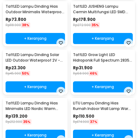
TaffLED Lampu Dinding Hias
TaffLED JUSHENG Lampu
Outdoor Minimalis Waterproof
Cermin Multifungsi LED SMD
Warm White 12W - NR-10
2835 Cool White 14W 62cm -
Rp
73.800
Rp
178.900
5960
Rp
118.900
38%
Rp
272.900
35%
+ Keranjang
+ Keranjang
TaffLED Lampu Dinding Solar
TaffLED Grow Light LED
LED Outdoor Waterproof 2V -
Hidroponik Full Spectrum 2835
OO10
SMD 220V 50W - RO22
Rp
23.300
Rp
31.900
Rp
45.900
50%
Rp
58.900
46%
+ Keranjang
+ Keranjang
TaffLED Lampu Dinding Hias
LITU Lampu Dinding Hias
Minimalis LED Nordic Warm
Rumah Indoor Wall Lamp Warm
White E27 12W - G9
White 3000K 7W - W22
Rp
139.200
Rp
110.500
Rp
212.900
35%
Rp
174.900
37%
+ Keranjang
+ Keranjang