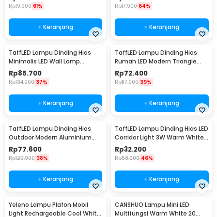
Rp
19.900
61%
Rp
17.900
64%
+ Keranjang
+ Keranjang
TaffLED Lampu Dinding Hias
TaffLED Lampu Dinding Hias
Minimalis LED Wall Lamp
Rumah LED Modern Triangle
Aluminium 12W Warm White -
Aluminium 3W - ABD-3W-SJX
Rp
85.700
Rp
72.400
B1001
Rp
134.900
37%
Rp
117.900
39%
+ Keranjang
+ Keranjang
TaffLED Lampu Dinding Hias
TaffLED Lampu Dinding Hias LED
Outdoor Modern Aluminium
Corridor Light 3W Warm White
6W Warm White - MSL021
3000K - F0011
Rp
77.600
Rp
32.200
Rp
123.900
38%
Rp
58.900
46%
+ Keranjang
+ Keranjang
Yeleno Lampu Plafon Mobil
CANSHUO Lampu Mini LED
Light Rechargeable Cool White
Multifungsi Warm White 20