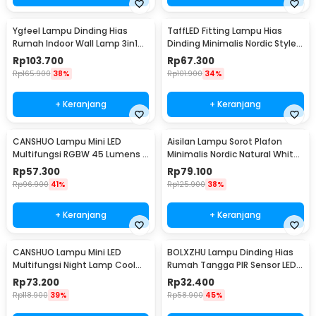
Ygfeel Lampu Dinding Hias
TaffLED Fitting Lampu Hias
Rumah Indoor Wall Lamp 3in1
Dinding Minimalis Nordic Style
Color - JS-QD407
E27 265V - WF-M004
Rp
103.700
Rp
67.300
Rp
165.900
38%
Rp
101.900
34%
+ Keranjang
+ Keranjang
CANSHUO Lampu Mini LED
Aisilan Lampu Sorot Plafon
Multifungsi RGBW 45 Lumens 3
Minimalis Nordic Natural White
PCS with Remote - YJ-905
4000K 7W - MSD52
Rp
57.300
Rp
79.100
Rp
96.900
41%
Rp
125.900
38%
+ Keranjang
+ Keranjang
CANSHUO Lampu Mini LED
BOLXZHU Lampu Dinding Hias
Multifungsi Night Lamp Cool
Rumah Tangga PIR Sensor LED
White 4.5V 3W 6 PCS - TD001
Warm White 3W - HCGY003
Rp
73.200
Rp
32.400
Rp
118.900
39%
Rp
58.900
45%