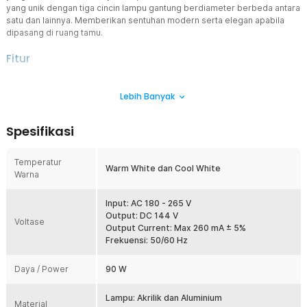
yang unik dengan tiga cincin lampu gantung berdiameter berbeda antara
satu dan lainnya. Memberikan sentuhan modern serta elegan apabila
dipasang di ruang tamu.
Fitur
Temperatur Warna Dapat Diubah
Lebih Banyak
Suhu warna pada lampu ini dapat diubah antara warna putih hangat
dan putih dingin, dengan menggunakan remote kontrol yang
tersedia. Bahkan Anda dapat mematikan lampu melalui remote
Spesifikasi
tersebut tanpa perlu berpindah dari tempat Anda.
Terbukti Hemat Energi
Temperatur
Keunggulan menggunakan lampu gantung hias ini adalah tidak
Warm White dan Cool White
Warna
memakan banyak energi seperti lampu pijar biasa. Pengeluaran
listrik bulanan pun akan semakin hemat dan bisa dimanfaatkan untuk
kebutuhan lainnya.
Input: AC 180 - 265 V
Output: DC 144 V
Cocok untuk Menambah Dekorasi Ruangan
Voltase
Output Current: Max 260 mA ± 5%
Guna menambah dekorasi ruangan agar lebih indah sangat cocok
Frekuensi: 50/60 Hz
menggunakan lampu plafon gantung yang satu ini. Terlebih bagi
Anda yang memiliki rumah bergaya modern. Penambahan ornamen
Daya / Power
90 W
lampu gantung hias ini semakin memperkuat sentuhan modern
pada tempat tinggal Anda.
Lampu: Akrilik dan Aluminium
Dibuat dengan Bahan Berkualitas
Material