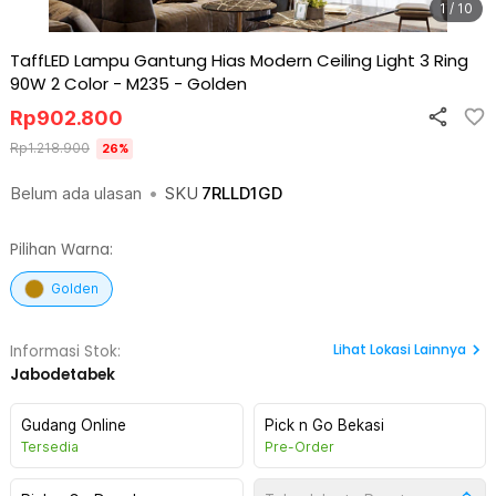
1 / 10
TaffLED Lampu Gantung Hias Modern Ceiling Light 3 Ring
90W 2 Color - M235
-
Golden
Rp
902.800
Rp
1.218.900
26
%
Belum ada ulasan
•
SKU
7RLLD1GD
Pilihan Warna:
Golden
Lihat
Lokasi Lainnya
Informasi Stok:
Jabodetabek
Gudang Online
Pick n Go Bekasi
Tersedia
Pre-Order