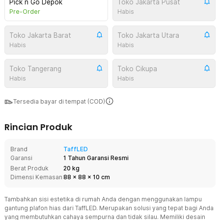
Pick n Go Depok
Toko Jakarta Pusat
Pre-Order
Habis
Toko Jakarta Barat
Toko Jakarta Utara
Habis
Habis
Toko Tangerang
Toko Cikupa
Habis
Habis
Tersedia bayar di tempat (COD)
Rincian Produk
Brand
TaffLED
Garansi
1 Tahun Garansi Resmi
Berat Produk
20 kg
Dimensi Kemasan
88
x
88
x
10
cm
Tambahkan sisi estetika di rumah Anda dengan menggunakan lampu
gantung plafon hias dari TaffLED. Merupakan solusi yang tepat bagi Anda
yang membutuhkan cahaya sempurna dan tidak silau. Memiliki desain