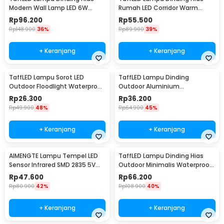
Modern Wall Lamp LED 6W
Rumah LED Corridor Warm
Warm White 85-265V -
White 3000K 6W 22cm - F0011
Rp
96.200
Rp
55.500
WLA8286
Rp
148.900
36%
Rp
89.900
39%
+ Keranjang
+ Keranjang
TaffLED Lampu Sorot LED
TaffLED Lampu Dinding
Outdoor Floodlight Waterproof
Outdoor Aluminium
Cool White 50W - A8
Waterproof LED 3W Warm
Rp
26.300
Rp
36.200
White - WD079
Rp
49.900
48%
Rp
64.900
45%
+ Keranjang
+ Keranjang
AIMENGTE Lampu Tempel LED
TaffLED Lampu Dinding Hias
Sensor Infrared SMD 2835 5V
Outdoor Minimalis Waterproof
50cm - D2835
Warm White 6W - NR-10
Rp
47.600
Rp
66.200
Rp
80.900
42%
Rp
108.900
40%
+ Keranjang
+ Keranjang