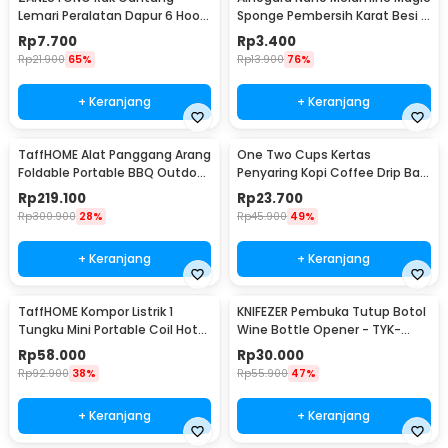
Lemari Peralatan Dapur 6 Hook
Sponge Pembersih Karat Besi -
Besi - 2137
CW62
Rp
7.700
Rp
3.400
Rp
21.900
65%
Rp
13.900
76%
+ Keranjang
+ Keranjang
TaffHOME Alat Panggang Arang
One Two Cups Kertas
Foldable Portable BBQ Outdoor
Penyaring Kopi Coffee Drip Bag
Grill Stove - HWSK77
Paper Filter 50PCS - T111
Rp
219.100
Rp
23.700
Rp
300.900
28%
Rp
45.900
49%
+ Keranjang
+ Keranjang
TaffHOME Kompor Listrik 1
KNIFEZER Pembuka Tutup Botol
Tungku Mini Portable Coil Hot
Wine Bottle Opener - TYK-
Plate 500W - C1-1000-03
074B
Rp
58.000
Rp
30.000
Rp
92.900
38%
Rp
55.900
47%
+ Keranjang
+ Keranjang