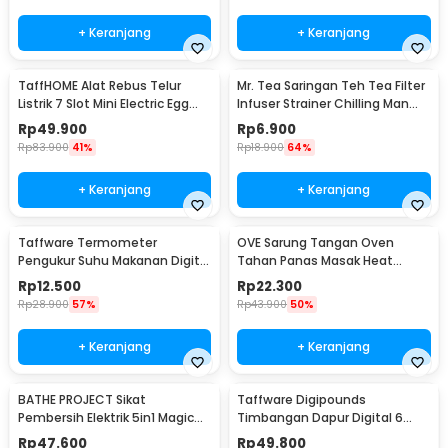
+ Keranjang
+ Keranjang
TaffHOME Alat Rebus Telur
Mr. Tea Saringan Teh Tea Filter
Listrik 7 Slot Mini Electric Egg
Infuser Strainer Chilling Man
Cooker 350W - YS-203
Silicon - MR03
Rp
49.900
Rp
6.900
Rp
83.900
41%
Rp
18.900
64%
+ Keranjang
+ Keranjang
Taffware Termometer
OVE Sarung Tangan Oven
Pengukur Suhu Makanan Digital
Tahan Panas Masak Heat
Daging Kopi Susu - TP101
Resistant Gloves - 540F
Rp
12.500
Rp
22.300
Rp
28.900
57%
Rp
43.900
50%
+ Keranjang
+ Keranjang
BATHE PROJECT Sikat
Taffware Digipounds
Pembersih Elektrik 5in1 Magic
Timbangan Dapur Digital 6
Brush Rechargeable - WQ8110
Satuan 1kg 0.1g - i2000
Rp
47.600
Rp
49.800