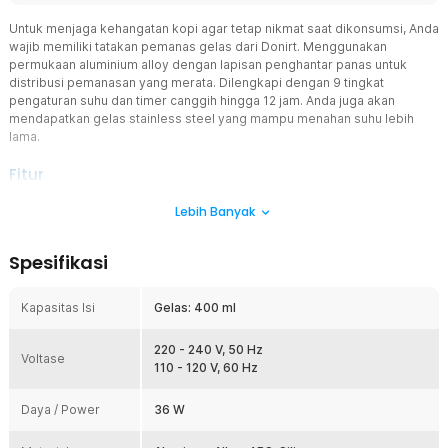
Untuk menjaga kehangatan kopi agar tetap nikmat saat dikonsumsi, Anda
wajib memiliki tatakan pemanas gelas dari Donirt. Menggunakan
permukaan aluminium alloy dengan lapisan penghantar panas untuk
distribusi pemanasan yang merata. Dilengkapi dengan 9 tingkat
pengaturan suhu dan timer canggih hingga 12 jam. Anda juga akan
mendapatkan gelas stainless steel yang mampu menahan suhu lebih
lama.
Fitur
Jaga Kehangatan Durasi Lama
Lebih Banyak
Tatakan pemanas dilengkapi teknologi pemanas suhu konstan yang
membantu menjaga minuman tetap hangat dalam waktu lebih lama.
Spesifikasi
Tersedia 9 tingkat pengaturan suhu sehingga dapat disesuaikan
dengan jenis minuman dan preferensi Anda.
Kapasitas Isi
Gelas: 400 ml
Panas Secara Merata
Permukaan menggunakan aluminium alloy dengan lapisan
penghantar panas sehingga distribusi panas menjadi lebih cepat
220 - 240 V, 50 Hz
Voltase
dan merata. Desain ini membantu proses pemanasan berlangsung
110 - 120 V, 60 Hz
lebih efisien. Cocok digunakan untuk menjaga suhu minuman dalam
gelas atau cangkir yang kompatibel.
Daya / Power
36 W
Layar Digital Informatif