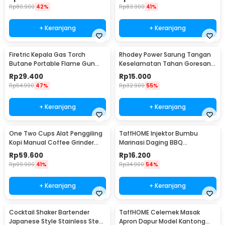
Rp
80.900
42%
Rp
83.900
41%
+ Keranjang
+ Keranjang
Firetric Kepala Gas Torch
Rhodey Power Sarung Tangan
Butane Portable Flame Gun
Keselamatan Tahan Goresan
Adjustable - 807
Pisau - EN388
Rp
29.400
Rp
15.000
Rp
54.900
47%
Rp
32.900
55%
+ Keranjang
+ Keranjang
One Two Cups Alat Penggiling
TaffHOME Injektor Bumbu
Kopi Manual Coffee Grinder
Marinasi Daging BBQ
Portable - WFCG9800
Seasoning Injector - HC117
Rp
59.600
Rp
16.200
Rp
99.900
41%
Rp
34.900
54%
+ Keranjang
+ Keranjang
Cocktail Shaker Bartender
TaffHOME Celemek Masak
Japanese Style Stainless Steel
Apron Dapur Model Kantong