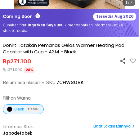
1 / 7
Coming Soon
Tersedia
Aug 2026
Gunakan fitur
Ingatkan Saya
untuk mendapatkan informasi ketika
stok tersedia.
Donirt Tatakan Pemanas Gelas Warmer Heating Pad
Coaster with Cup - A314
-
Black
Rp
271.100
Rp
371.900
28
%
Belum ada ulasan
•
SKU
7CHWSGBK
Pilihan Warna:
Black
Habis
Lihat
Lokasi Lainnya
Informasi Stok:
Jabodetabek