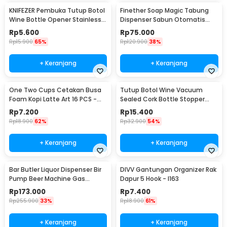
KNIFEZER Pembuka Tutup Botol
Finether Soap Magic Tabung
Wine Bottle Opener Stainless
Dispenser Sabun Otomatis
Steel - WS01
400ml - AD-03
Rp
5.600
Rp
75.000
Rp
15.900
65%
Rp
120.900
38%
+ Keranjang
+ Keranjang
One Two Cups Cetakan Busa
Tutup Botol Wine Vacuum
Foam Kopi Latte Art 16 PCS -
Sealed Cork Bottle Stopper
JJYE01
Stainless Steel - G94529
Rp
7.200
Rp
15.400
Rp
18.900
62%
Rp
32.900
54%
+ Keranjang
+ Keranjang
Bar Butler Liquor Dispenser Bir
DIVV Gantungan Organizer Rak
Pump Beer Machine Gas
Dapur 5 Hook - I163
Station 900ml - P-36
Rp
173.000
Rp
7.400
Rp
255.900
33%
Rp
18.900
61%
+ Keranjang
+ Keranjang