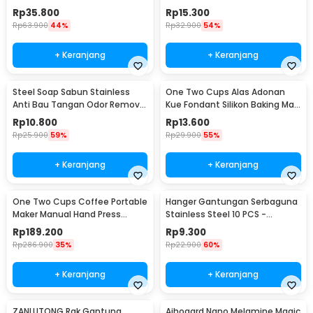
200ml
Pola Spatula - JJ41
Rp
35.800
Rp
15.300
Rp
63.900
44%
Rp
32.900
54%
+ Keranjang
+ Keranjang
Steel Soap Sabun Stainless
One Two Cups Alas Adonan
Anti Bau Tangan Odor Remove
Kue Fondant Silikon Baking Mat
- HW071
Anti Slip - JJ3873
Rp
10.800
Rp
13.600
Rp
25.900
59%
Rp
29.900
55%
+ Keranjang
+ Keranjang
One Two Cups Coffee Portable
Hanger Gantungan Serbaguna
Maker Manual Hand Press
Stainless Steel 10 PCS -
Espresso 300ml - T35066
M127105
Rp
189.200
Rp
9.300
Rp
286.900
35%
Rp
22.900
60%
+ Keranjang
+ Keranjang
ZANLUTONG Rak Gantung
Aihogard Nano Melamine Magic