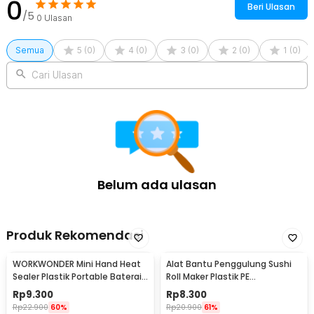
0
Beri Ulasan
/5
Rincian yang Anda dapatkan untuk pembelian produk ini:
0
Ulasan
1 x Donirt Tatakan Pemanas Gelas Warmer Heating Pad Coaster -
A314
Semua
5
(
0
)
4
(
0
)
3
(
0
)
2
(
0
)
1
(
0
)
1 x Silicone Pad
1 x Gelas
Cari Ulasan
1 x Panduan Penggunaan
Belum ada ulasan
Produk Rekomendasi
WORKWONDER Mini Hand Heat
Alat Bantu Penggulung Sushi
Sealer Plastik Portable Baterai
Roll Maker Plastik PE
AA - LX2000A
22x20.5x0.1cm - E1119
Rp
9.300
Rp
8.300
Rp
22.900
60%
Rp
20.900
61%