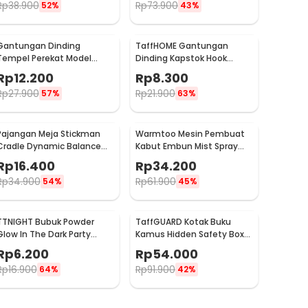
Rp
38.900
Rp
73.900
52%
43%
Gantungan Dinding
TaffHOME Gantungan
Tempel Perekat Model
Dinding Kapstok Hook
Antlers Head - MU03
Hanger Stainless Steel 201
Rp
12.200
Rp
8.300
- MT11
Rp
27.900
Rp
21.900
57%
63%
Pajangan Meja Stickman
Warmtoo Mesin Pembuat
Cradle Dynamic Balance
Kabut Embun Mist Spray
Instrument Ball Pendulum
Fog Maker 12 LED 24V - WT01
Rp
16.400
Rp
34.200
Rp
34.900
Rp
61.900
54%
45%
TTNIGHT Bubuk Powder
TaffGUARD Kotak Buku
Glow In The Dark Party
Kamus Hidden Safety Box
Decoration 10g - T01
Book Password Lock Size S -
Rp
6.200
Rp
54.000
KB-10P
Rp
16.900
Rp
91.900
64%
42%