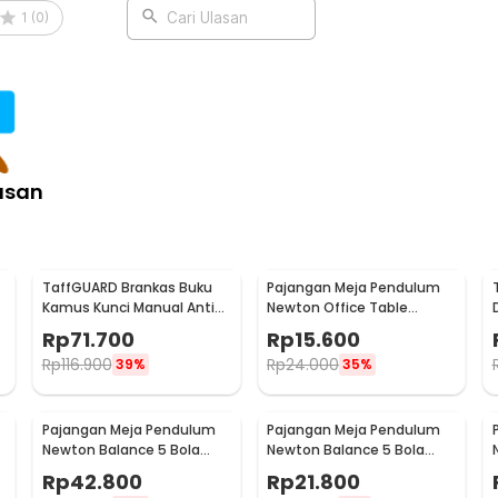
1
(
0
)
Cari Ulasan
asan
TaffGUARD Brankas Buku
Pajangan Meja Pendulum
Kamus Kunci Manual Anti
Newton Office Table
Maling Hidden Safe Box
Decoration 5 Ball S - H50S
Rp
71.700
Rp
15.600
Besar - KB-10L
Rp
116.900
Rp
24.000
39%
35%
Pajangan Meja Pendulum
Pajangan Meja Pendulum
Newton Balance 5 Bola
Newton Balance 5 Bola
Model Arched M - ZY02
Model Arched S - ZY02
Rp
42.800
Rp
21.800