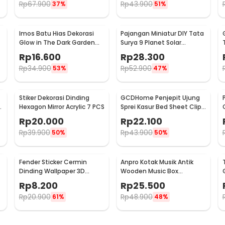
Rp
67.900
Rp
43.900
37%
51%
Imos Batu Hias Dekorasi
Pajangan Miniatur DIY Tata
Glow in The Dark Garden
Surya 9 Planet Solar
Stone 100 PCS - HC0043
System Planetary - 2135
Rp
16.600
Rp
28.300
Rp
34.900
Rp
52.900
53%
47%
Stiker Dekorasi Dinding
GCDHome Penjepit Ujung
3
Hexagon Mirror Acrylic 7 PCS
Sprei Kasur Bed Sheet Clip
Holder 4 PCS - FS-1809
Rp
20.000
Rp
22.100
Rp
39.900
Rp
43.900
50%
50%
Fender Sticker Cermin
Anpro Kotak Musik Antik
Dinding Wallpaper 3D
Wooden Music Box
Model Square Mirror 9 PCS -
Engraving Harry Potter -
Rp
8.200
Rp
25.500
Q353
ADQ0194
Rp
20.900
Rp
48.900
61%
48%