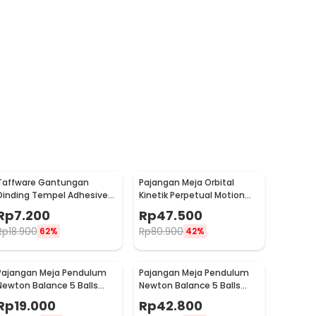
Taffware Gantungan
Pajangan Meja Orbital
Dinding Tempel Adhesive
Kinetik Perpetual Motion
Stainless Steel 6 PCS -
Balance Physics - NR31TX
Rp
7.200
Rp
47.500
ST40
Rp
18.900
Rp
80.900
62%
42%
Pajangan Meja Pendulum
Pajangan Meja Pendulum
Newton Balance 5 Balls
Newton Balance 5 Balls
Stainless Steel Model T S -
Stainless Steel Model T L -
Rp
19.000
Rp
42.800
LX013
LX013