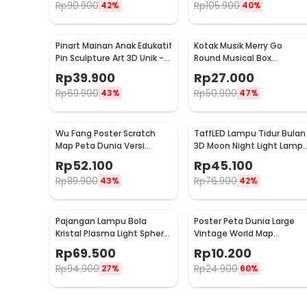
Rp
90.900
Rp
105.900
42%
40%
Pinart Mainan Anak Edukatif
Kotak Musik Merry Go
Pin Sculpture Art 3D Unik -
Round Musical Box
FD-P3
Carousel Mekanikal - HD-
Rp
39.900
Rp
27.000
Y02
Rp
69.900
Rp
50.900
43%
47%
Wu Fang Poster Scratch
TaffLED Lampu Tidur Bulan
Map Peta Dunia Versi
3D Moon Night Light Lamp 
National Flag - ZJP-M018
Color 8cm 1W 5V -
Rp
52.100
Rp
45.100
LD002701
Rp
89.900
Rp
76.900
43%
42%
Pajangan Lampu Bola
Poster Peta Dunia Large
Kristal Plasma Light Sphere
Vintage World Map
- ZC211700
103x69cm - N401
Rp
69.500
Rp
10.200
Rp
94.900
Rp
24.900
27%
60%