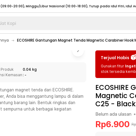
lat Kopi
umat (07:00 - 20:00), Sabtu - Minggu (08:00 - 20:00), Tutup pada Idul Fitri
Sele
innya
ECOSHIRE Gantungan Magnet Tenda Magnetic Carabiner Hook 
:00 - 20:00), Sabtu - Minggu/ Libur Nasional (08:00 - 17:00)
Selengkapnya
:00 - 20:00), Sabtu - Minggu/ Libur Nasional (08:00 - 17:00)
Selengkapnya
Terjual Habis
 (09:00-20:00), Minggu/Libur Nasional (12:00-20:00), Tutup pada Idul Fitri
Sele
Gunakan fitur
Ingat
 Produk
0.04 kg
 (09:00-20:00), Minggu/Libur Nasional (12:00-20:00), Tutup pada Idul Fitri
Sele
stok tersedia kemba
nsi Kemasan
: -
ECOSHIRE 
tungan magnet tenda dari ECOSHIRE.
Magnetic C
ner, Anda bisa menggantung lampu di dalam
C25
-
Black
ntung barang lain. Bentuk ringkas dan
umat (07:00 - 20:00), Sabtu - Minggu (08:00 - 20:00), Tutup pada Idul Fitri
Sele
sempurna untuk berbagai kegiatan
Belum ada ulasan
•
:00 - 20:00), Sabtu - Minggu/ Libur Nasional (08:00 - 17:00)
Selengkapnya
Rp
6.900
R
:00 - 20:00), Sabtu - Minggu/ Libur Nasional (08:00 - 17:00)
Selengkapnya