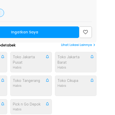
Ingatkan Saya
Lihat
Lokasi Lainnya
odetabek
Toko Jakarta
Toko Jakarta
Pusat
Barat
Habis
Habis
Toko Tangerang
Toko Cikupa
Habis
Habis
Pick n Go Depok
Habis