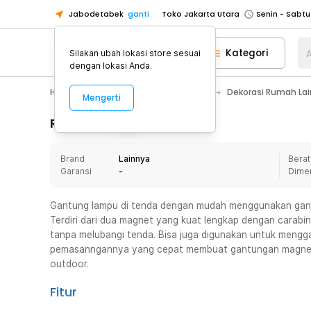
Jabodetabek
ganti
Toko Jakarta Utara
Toko Tangerang
Kategori
A
Silakan ubah lokasi store sesuai
Toko Cikupa
dengan lokasi Anda.
Pick n Go Jakarta Barat
Senin - J
Home Appliance
Dekorasi Rumah
Dekorasi Rumah La
Mengerti
Pick n Go Bekasi
Senin - Jumat (08
Pick n Go Depok
Senin - Jumat (08
Rincian Produk
Toko Jakarta Pusat
Senin - Sabtu
Brand
Lainnya
Berat
Toko Jakarta Barat
Senin - Sabtu
Garansi
-
Dime
Toko Jakarta Utara
Toko Tangerang
Gantung lampu di tenda dengan mudah menggunakan gan
Terdiri dari dua magnet yang kuat lengkap dengan carabi
Toko Cikupa
tanpa melubangi tenda. Bisa juga digunakan untuk mengga
Pick n Go Jakarta Barat
Senin - J
pemasanngannya yang cepat membuat gantungan magnet 
outdoor.
Pick n Go Bekasi
Senin - Jumat (08
Pick n Go Depok
Senin - Jumat (08
Fitur