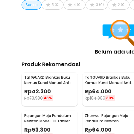
Semua
5
(
0
)
4
(
0
)
3
(
0
)
2
(
0
)
Belum ada ul
Produk Rekomendasi
TaffGUARD Brankas Buku
TaffGUARD Brankas Buku
Kamus Kunci Manual Anti
Kamus Kunci Manual Anti
Maling Hidden Safe Box
Maling Hidden Safe Box
Rp
42.300
Rp
64.000
Kecil - KB-10L
Sedang - KB-10L
Rp
73.900
Rp
104.900
43%
39%
Pajangan Meja Pendulum
Zhenwei Pajangan Meja
Newton Model Oil Tanker
Pendulum Newton
Perpetual Debate - B101
Perpetual Model Ferris
Rp
53.300
Rp
64.000
Wheel - ZPW