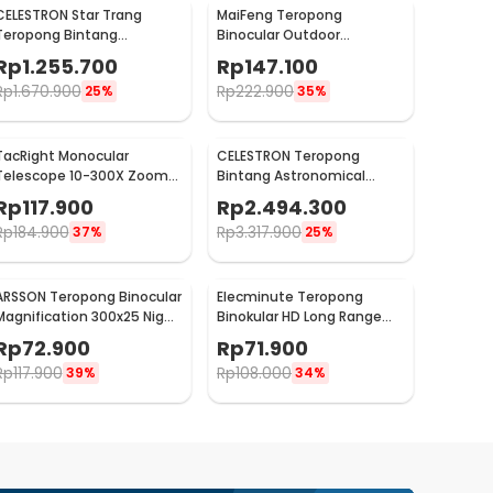
CELESTRON Star Trang
MaiFeng Teropong
Teropong Bintang
Binocular Outdoor
Astronomical - SCTW-70
Magnification 60x60
Rp
1.255.700
Rp
147.100
160000M - A4163
Rp
1.670.900
Rp
222.900
25%
35%
TacRight Monocular
CELESTRON Teropong
Telescope 10-300X Zoom
Bintang Astronomical
with Tripod and Clip - T-11
Telescope - Deluxe 80EQ
Rp
117.900
Rp
2.494.300
Rp
184.900
Rp
3.317.900
37%
25%
ARSSON Teropong Binocular
Elecminute Teropong
Magnification 300x25 Night
Binokular HD Long Range
Vision - XB821PP
40x22 - WYJ01
Rp
72.900
Rp
71.900
Rp
117.900
Rp
108.000
39%
34%