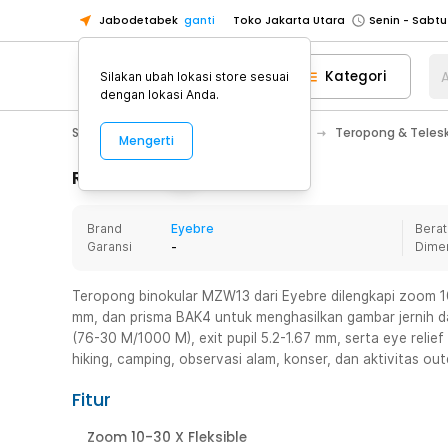
Jabodetabek
ganti
Toko Jakarta Utara
Toko Tangerang
Kategori
A
Silakan ubah lokasi store sesuai
Toko Cikupa
dengan lokasi Anda.
Pick n Go Jakarta Barat
Senin - J
Sport & Outdoor
Camping & Hiking
Teropong & Teles
Mengerti
Pick n Go Bekasi
Senin - Jumat (08
Pick n Go Depok
Senin - Jumat (08
Rincian Produk
Toko Jakarta Pusat
Senin - Sabtu
Brand
Eyebre
Berat
Toko Jakarta Barat
Senin - Sabtu
Garansi
-
Dime
Toko Jakarta Utara
Toko Tangerang
Teropong binokular MZW13 dari Eyebre dilengkapi zoom 1
mm, dan prisma BAK4 untuk menghasilkan gambar jernih dan
Toko Cikupa
(76-30 M/1000 M), exit pupil 5.2-1.67 mm, serta eye relie
Pick n Go Jakarta Barat
Senin - J
hiking, camping, observasi alam, konser, dan aktivitas out
Pick n Go Bekasi
Senin - Jumat (08
Fitur
Pick n Go Depok
Senin - Jumat (08
Zoom 10-30 X Fleksible