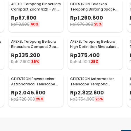
APEXEL Teropong Binoculars
CELESTRON Teleskop
Compact Zoom 8x21 - APS-
Teropong Bintang Space
8X21
Astronomical 80mm -
Rp
67.600
Rp
1.260.800
SCTW-80
Rp
110.900
Rp
1.676.900
40%
25%
s
APEXEL Teropong Berburu
APEXEL Teropong Berburu
Binoculars Compact Zoom
High Definition Binoculars
10x42mm - APL-RB10X42
Compact Zoom 12x42 -
Rp
335.200
Rp
375.400
APL-RB12X42
Rp
512.900
Rp
514.900
35%
28%
CELESTRON Powerseeker
CELESTRON Astromaster
Astronomical Telescope
Telescope Teropong
Teropong 80mm - 80EQ
Bintang Astronomical -
Rp
2.045.600
Rp
2.822.600
130EQ
Rp
2.720.900
Rp
3.754.900
25%
25%