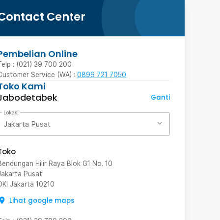
Contact Center
Pembelian Online
Telp : (021) 39 700 200
Customer Service (WA) :
0899 721 7050
Toko Kami
Jabodetabek
Ganti
Lokasi
Jakarta Pusat
Toko
Bendungan Hilir Raya Blok G1 No. 10
Jakarta Pusat
DKI Jakarta
10210
Lihat google maps