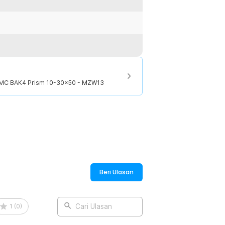
uangan tanpa takut hujan. Teropong
oof yang tahan air, tahan basah, dan anti
agai kondisi cuaca.
jaga pencahayaan masuk ke mata tetap
amatan menjadi lebih nyaman dengan
FMC BAK4 Prism 10-30x50 - MZW13
ang maupun sore hari.
:
 FMC BAK4 Prism 10-30x50 - MZW13
Beri Ulasan
1
(
0
)
Cari Ulasan