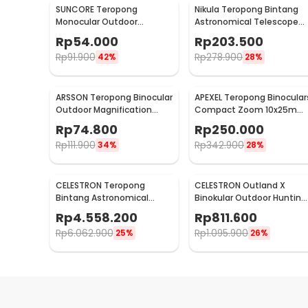
SUNCORE Teropong
Nikula Teropong Bintang
Monocular Outdoor
Astronomical Telescope
Magnification 40x60
360/50mm 90x - F36050
Rp
54.000
Rp
203.500
Waterproof - 1040
Rp
91.900
Rp
278.900
42%
28%
ARSSON Teropong Binocular
APEXEL Teropong Binocular
Outdoor Magnification
Compact Zoom 10x25mm
22x25 Waterproof - PMT
- APL-PB10X25N
Rp
74.800
Rp
250.000
Rp
111.900
Rp
342.900
34%
28%
CELESTRON Teropong
CELESTRON Outland X
Bintang Astronomical
Binokular Outdoor Hunting
Telescope EQ2 Mount
10x42 Waterproof - 71347
Rp
4.558.200
Rp
811.600
910/90mm - Deluxe 90EQ
Rp
6.062.900
Rp
1.095.900
25%
26%