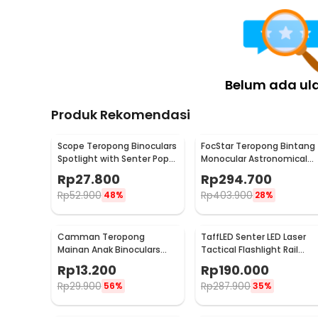
Belum ada ul
Produk Rekomendasi
Scope Teropong Binoculars
FocStar Teropong Bintang
Spotlight with Senter Pop-
Monocular Astronomical
Up Light 4x30mm - JYW-
Telescope 300/70mm -
Rp
27.800
Rp
294.700
1226
F30070M
Rp
52.900
Rp
403.900
48%
28%
Camman Teropong
TaffLED Senter LED Laser
Mainan Anak Binoculars
Tactical Flashlight Rail
Telescope 2.5x26 - 1138
Mount 200 Lumens - JGSD
Rp
13.200
Rp
190.000
Rp
29.900
Rp
287.900
56%
35%