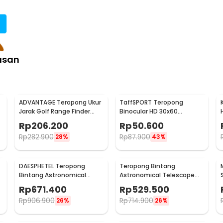
asan
ADVANTAGE Teropong Ukur
TaffSPORT Teropong
Jarak Golf Range Finder
Binocular HD 30x60
Digital 7x18 - AD-964
Portable Outdoor
Rp
206.200
Rp
50.600
126M/1000M
Rp
282.900
Rp
87.900
28%
43%
DAESPHETEL Teropong
Teropong Bintang
Bintang Astronomical
Astronomical Telescope
Telescope 700/76mm -
700/60mm - F70060
Rp
671.400
Rp
529.500
F70076
Rp
906.900
Rp
714.900
26%
26%