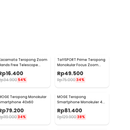
Kacamata Teropong Zoom
TaffSPORT Prime Teropong
Hands Free Telescope
Monokular Focus Zoom
Glasses untuk Fishing -
Lens 16x52 66M/8000M -
Rp
16.400
Rp
49.500
HG00117
TF16
Rp
34.900
Rp
75.000
54%
34%
MOGE Teropong Monokular
MOGE Teropong
Smartphone 40x60
Smartphone Monokuler 40
x 60 Magnification Zoom -
Rp
79.200
Rp
81.400
KL1040
Rp
119.000
Rp
129.900
34%
38%