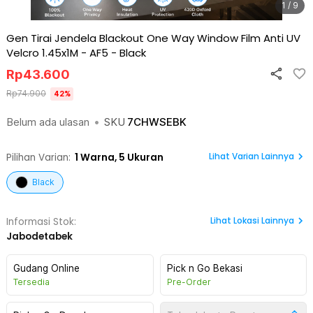
1 / 9
Gen Tirai Jendela Blackout One Way Window Film Anti UV
Velcro 1.45x1M - AF5
-
Black
Rp
43.600
Rp
74.900
42
%
Belum ada ulasan
•
SKU
7CHWSEBK
Lihat Varian Lainnya
Pilihan Varian:
1
Warna,
5 Ukuran
Black
Lihat
Lokasi Lainnya
Informasi Stok:
Jabodetabek
Gudang Online
Pick n Go Bekasi
Tersedia
Pre-Order