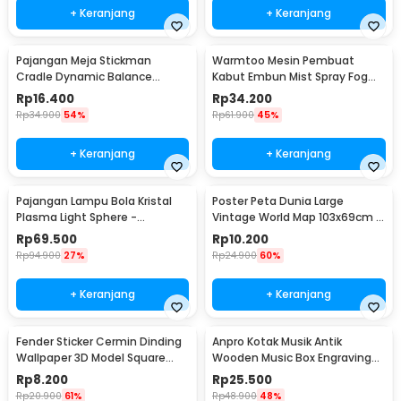
+ Keranjang
+ Keranjang
Pajangan Meja Stickman
Warmtoo Mesin Pembuat
Cradle Dynamic Balance
Kabut Embun Mist Spray Fog
Instrument Ball Pendulum
Maker 12 LED 24V - WT01
Rp
16.400
Rp
34.200
Rp
34.900
54%
Rp
61.900
45%
+ Keranjang
+ Keranjang
Pajangan Lampu Bola Kristal
Poster Peta Dunia Large
Plasma Light Sphere -
Vintage World Map 103x69cm -
ZC211700
N401
Rp
69.500
Rp
10.200
Rp
94.900
27%
Rp
24.900
60%
+ Keranjang
+ Keranjang
Fender Sticker Cermin Dinding
Anpro Kotak Musik Antik
Wallpaper 3D Model Square
Wooden Music Box Engraving
Mirror 9 PCS - Q353
Harry Potter - ADQ0194
Rp
8.200
Rp
25.500
Rp
20.900
61%
Rp
48.900
48%