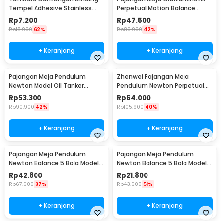
Tempel Adhesive Stainless
Perpetual Motion Balance
Steel 6 PCS - ST40
Physics - NR31TX
Rp
7.200
Rp
47.500
Rp
18.900
62%
Rp
80.900
42%
+ Keranjang
+ Keranjang
Pajangan Meja Pendulum
Zhenwei Pajangan Meja
Newton Model Oil Tanker
Pendulum Newton Perpetual
Perpetual Debate - B101
Model Ferris Wheel - ZPW
Rp
53.300
Rp
64.000
Rp
90.900
42%
Rp
105.900
40%
+ Keranjang
+ Keranjang
Pajangan Meja Pendulum
Pajangan Meja Pendulum
Newton Balance 5 Bola Model
Newton Balance 5 Bola Model
Arched M - ZY02
Arched S - ZY02
Rp
42.800
Rp
21.800
Rp
67.900
37%
Rp
43.900
51%
+ Keranjang
+ Keranjang