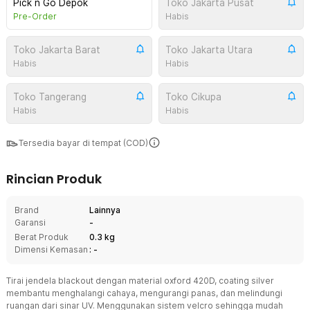
Pick n Go Depok
Toko Jakarta Pusat
Pre-Order
Habis
Toko Jakarta Barat
Toko Jakarta Utara
Habis
Habis
Toko Tangerang
Toko Cikupa
Habis
Habis
Tersedia bayar di tempat (COD)
Rincian Produk
Brand
Lainnya
Garansi
-
Berat Produk
0.3 kg
Dimensi Kemasan
: -
Tirai jendela blackout dengan material oxford 420D, coating silver
membantu menghalangi cahaya, mengurangi panas, dan melindungi
ruangan dari sinar UV. Menggunakan sistem velcro sehingga mudah