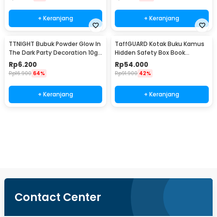
+ Keranjang
+ Keranjang
TTNIGHT Bubuk Powder Glow In
TaffGUARD Kotak Buku Kamus
The Dark Party Decoration 10g
Hidden Safety Box Book
- T01
Password Lock Size S - KB-10P
Rp
6.200
Rp
54.000
Rp
16.900
64%
Rp
91.900
42%
+ Keranjang
+ Keranjang
Beli Sekarang
Contact Center