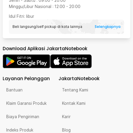
Senin - Sabtu
:
09:00
-
20:00
Minggu/Libur Nasional
:
12:00
-
20:00
Idul Fitri
: libur
Selengkapnya
Beli langsung/self pickup di kota lainnya
Download Aplikasi JakartaNotebook
Layanan Pelanggan
JakartaNotebook
Bantuan
Tentang Kami
Klaim Garansi Produk
Kontak Kami
Biaya Pengiriman
Karir
Indeks Produk
Blog