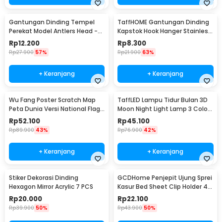
Gantungan Dinding Tempel
TaffHOME Gantungan Dinding
Perekat Model Antlers Head -
Kapstok Hook Hanger Stainless
MU03
Steel 201 - MT11
Rp
12.200
Rp
8.300
Rp
27.900
57%
Rp
21.900
63%
+ Keranjang
+ Keranjang
Wu Fang Poster Scratch Map
TaffLED Lampu Tidur Bulan 3D
Peta Dunia Versi National Flag
Moon Night Light Lamp 3 Color
- ZJP-M018
8cm 1W 5V - LD002701
Rp
52.100
Rp
45.100
Rp
89.900
43%
Rp
76.900
42%
+ Keranjang
+ Keranjang
Stiker Dekorasi Dinding
GCDHome Penjepit Ujung Sprei
Hexagon Mirror Acrylic 7 PCS
Kasur Bed Sheet Clip Holder 4
PCS - FS-1809
Rp
20.000
Rp
22.100
Rp
39.900
50%
Rp
43.900
50%