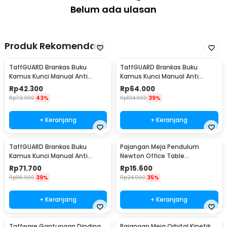
Belum ada ulasan
Produk Rekomendasi
TaffGUARD Brankas Buku
TaffGUARD Brankas Buku
Kamus Kunci Manual Anti
Kamus Kunci Manual Anti
Maling Hidden Safe Box Kecil -
Maling Hidden Safe Box Sedang
Rp
42.300
Rp
64.000
KB-10L
- KB-10L
Rp
73.900
43%
Rp
104.900
39%
+ Keranjang
+ Keranjang
TaffGUARD Brankas Buku
Pajangan Meja Pendulum
Kamus Kunci Manual Anti
Newton Office Table
Maling Hidden Safe Box Besar -
Decoration 5 Ball S - H50S
Rp
71.700
Rp
15.600
KB-10L
Rp
116.900
39%
Rp
24.000
35%
+ Keranjang
+ Keranjang
Taffware Gantungan Dinding
Pajangan Meja Orbital Kinetik