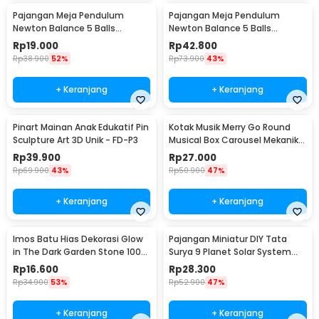
Pajangan Meja Pendulum
Pajangan Meja Pendulum
Newton Balance 5 Balls
Newton Balance 5 Balls
Stainless Steel Model T S -
Stainless Steel Model T L -
Rp
19.000
Rp
42.800
LX013
LX013
Rp
38.900
52%
Rp
73.900
43%
+ Keranjang
+ Keranjang
Pinart Mainan Anak Edukatif Pin
Kotak Musik Merry Go Round
Sculpture Art 3D Unik - FD-P3
Musical Box Carousel Mekanikal
- HD-Y02
Rp
39.900
Rp
27.000
Rp
69.900
43%
Rp
50.900
47%
+ Keranjang
+ Keranjang
Imos Batu Hias Dekorasi Glow
Pajangan Miniatur DIY Tata
in The Dark Garden Stone 100
Surya 9 Planet Solar System
PCS - HC0043
Planetary - 2135
Rp
16.600
Rp
28.300
Rp
34.900
53%
Rp
52.900
47%
+ Keranjang
+ Keranjang