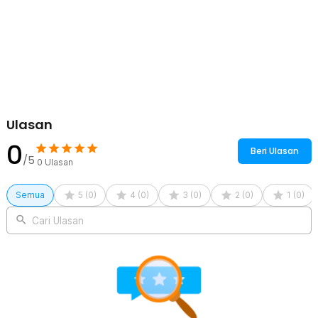
Pemasangan Mudah Siap Pakai
Dilengkapi sistem velcro perekat yang memungkinkan
pemasangan tanpa bor, paku, atau rel gorden. Cukup tempel pada
kusen jendela, gorden dapat dipasang, dilepas, dan dipasang
kembali dengan mudah tanpa merusak dinding.
Kelengkapan Produk
Rincian yang Anda dapatkan untuk pembelian produk ini:
Ulasan
1 x Gen Tirai Jendela Blackout One Way Window Film Anti UV
Velcro - AF5
0
Beri Ulasan
1 x Velcro Perekat
/5
0
Ulasan
1 x Meteran
1 x Tas
Semua
5
(
0
)
4
(
0
)
3
(
0
)
2
(
0
)
1
(
0
)
Cari Ulasan