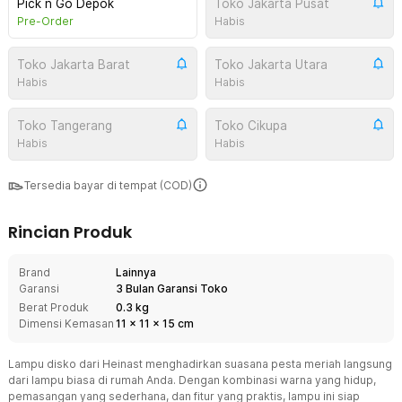
Pick n Go Depok
Toko Jakarta Pusat
Pre-Order
Habis
Toko Jakarta Barat
Toko Jakarta Utara
Habis
Habis
Toko Tangerang
Toko Cikupa
Habis
Habis
Tersedia bayar di tempat (COD)
Rincian Produk
Brand
Lainnya
Garansi
3 Bulan Garansi Toko
Berat Produk
0.3 kg
Dimensi Kemasan
11
x
11
x
15
cm
Lampu disko dari Heinast menghadirkan suasana pesta meriah langsung
dari lampu biasa di rumah Anda. Dengan kombinasi warna yang hidup,
pemasangan yang sederhana, dan fitur yang praktis, lampu ini siap