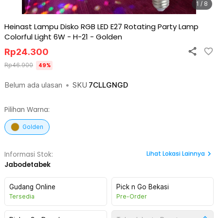
1 / 8
Heinast Lampu Disko RGB LED E27 Rotating Party Lamp
Colorful Light 6W - H-21
-
Golden
Rp
24.300
Rp
46.900
49
%
Belum ada ulasan
•
SKU
7CLLGNGD
Pilihan Warna:
Golden
Lihat
Lokasi Lainnya
Informasi Stok:
Jabodetabek
Gudang Online
Pick n Go Bekasi
Tersedia
Pre-Order