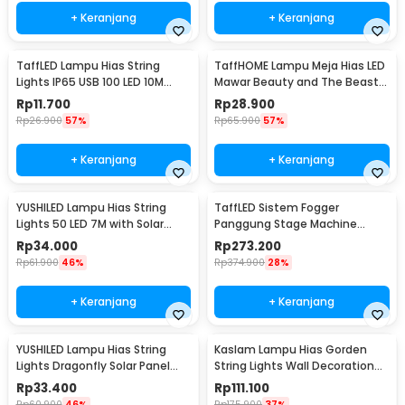
+ Keranjang
+ Keranjang
TaffLED Lampu Hias String
TaffHOME Lampu Meja Hias LED
Lights IP65 USB 100 LED 10M
Mawar Beauty and The Beast
Warm White - TDC-01
Warm White - AC01
Rp
11.700
Rp
28.900
Rp
26.900
57%
Rp
65.900
57%
+ Keranjang
+ Keranjang
YUSHILED Lampu Hias String
TaffLED Sistem Fogger
Lights 50 LED 7M with Solar
Panggung Stage Machine
Panel - M072
Ejector with RGB LED - KY-
Rp
34.000
Rp
273.200
LED500
Rp
61.900
46%
Rp
374.900
28%
+ Keranjang
+ Keranjang
YUSHILED Lampu Hias String
Kaslam Lampu Hias Gorden
Lights Dragonfly Solar Panel
String Lights Wall Decoration
IP65 8 Modes 20 LED - M088
18W 3x3M 320 LED - S-32
Rp
33.400
Rp
111.100
Rp
60.900
46%
Rp
175.900
37%