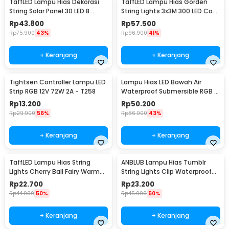
TaffLED Lampu Hias Dekorasi
TaffLED Lampu Hias Gorden
String Solar Panel 30 LED 8
String Lights 3x3M 300 LED Cool
Mode 6.5M - 896
White 18W - 300L
Rp
43.800
Rp
57.500
Rp
75.900
43%
Rp
96.900
41%
+ Keranjang
+ Keranjang
Tightsen Controller Lampu LED
Lampu Hias LED Bawah Air
Strip RGB 12V 72W 2A - T258
Waterproof Submersible RGB 2
PCS with Remote - 13017
Rp
13.200
Rp
50.200
Rp
29.900
56%
Rp
86.900
43%
+ Keranjang
+ Keranjang
TaffLED Lampu Hias String
ANBLUB Lampu Hias Tumblr
Lights Cherry Ball Fairy Warm
String Lights Clip Waterproof
White 5M - LY20W
20 LED 2M - 0606
Rp
22.700
Rp
23.200
Rp
44.900
50%
Rp
45.900
50%
+ Keranjang
+ Keranjang