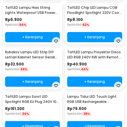
TaffLED Lampu Hias String
TaffLED Chip LED Lampu COB
Lights Waterproof USB Power
Floodlight Spotlight 220V Cool
50 LED 5M - SZ
White 6000K 50W - COB4060-
Rp
6.900
Rp
8.100
AC220-50
Rp
18.900
64%
Rp
20.900
62%
+ Keranjang
+ Keranjang
Rybakov Lampu LED Strip DIY
TaffLED Lampu Proyektor Disco
Lemari Kabinet Sensor Gerak
LED RGB 240V 6W with Remote
4.5W 1M - 2835
Control - CY-LV-RG
Rp
32.500
Rp
40.900
Rp
59.900
46%
Rp
71.900
44%
+ Keranjang
+ Keranjang
TaffLED Lampu Sorot LED
Lampu Tidur LED Touch Light
Spotlight RGB EU Plug 240V 10W
RGB USB Rechargeable
- L18RG
1500mAh 5V 3W - F8-1
Rp
161.200
Rp
76.600
Rp
240.900
34%
Rp
122.900
38%
+ Keranjang
+ Keranjang