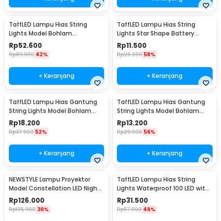
TaffLED Lampu Hias String
TaffLED Lampu Hias String
Lights Model Bohlam
Lights Star Shape Battery
Waterproof 20 LED 5M - PD039
Power 20 LED 3M - 2G11
Rp
52.600
Rp
11.500
Rp
89.900
42%
Rp
26.900
58%
+ Keranjang
+ Keranjang
TaffLED Lampu Hias Gantung
TaffLED Lampu Hias Gantung
String Lights Model Bohlam
String Lights Model Bohlam
Mini Waterproof 6M - ZYD0931
Mini Waterproof 3M - ZYD0931
Rp
18.200
Rp
13.200
Rp
37.900
52%
Rp
29.900
56%
+ Keranjang
+ Keranjang
NEWSTYLE Lampu Proyektor
TaffLED Lampu Hias String
Model Constellation LED Night
Lights Waterproof 100 LED with
Light 3W 5V - NL-USB
Solar Panel - M071
Rp
126.000
Rp
31.500
Rp
195.900
36%
Rp
57.900
46%