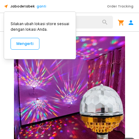
Jabodetabek
ganti
Order Tracking
Alat Kopi
Silakan ubah lokasi store sesuai
dengan lokasi Anda.
Mengerti