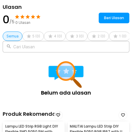
Ulasan
0
Beri Ulasan
/5
0
Ulasan
Semua
5
(
0
)
4
(
0
)
3
(
0
)
2
(
0
)
1
(
0
)
Cari Ulasan
Belum ada ulasan
Produk Rekomendasi
Lampu LED Strip RGB Light DIY
MALITAI Lampu LED Strip DIY
Flexible SMD 5050 5M with
Flexible 5050 RGB IP67 with USB