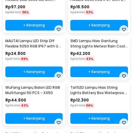
Remote
Controller 1M - SMD2835
Rp
97.200
Rp
16.500
Rp
149.900
36%
Rp
34.900
53%
+ Keranjang
+ Keranjang
MALITAI Lampu LED Strip DIY
SMD Lampu Hias Gantung
Flexible 5050 RGB IP67 with USB
String Lights Meteor Rain Cool
Controller 2M - SMD2835
White 30cm 8 PCS
Rp
24.800
Rp
42.200
Rp
47.900
49%
Rp
73.900
43%
+ Keranjang
+ Keranjang
WuFang Lampu Balon LED RGB
TaffLED Lampu Hias String
Multifungsi 50 PCS - XX50
Lights Battery Box Waterproof
50 LED 5M - G5
Rp
44.600
Rp
12.300
Rp
76.900
43%
Rp
27.900
56%
+ Keranjang
+ Keranjang