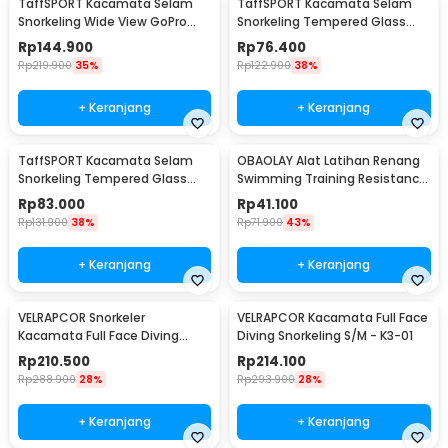
TaffSPORT Kacamata Selam
TaffSPORT Kacamata Selam
Snorkeling Wide View GoPro
Snorkeling Tempered Glass
Mount Diving Mask - AS304
Diving Mask - M23
Rp
144.900
Rp
76.400
Rp
219.900
35%
Rp
122.900
38%
+ Keranjang
+ Keranjang
TaffSPORT Kacamata Selam
OBAOLAY Alat Latihan Renang
Snorkeling Tempered Glass
Swimming Training Resistance
Diving Mask - M24
Band 4M - OB100
Rp
83.000
Rp
41.100
Rp
131.900
38%
Rp
71.900
43%
+ Keranjang
+ Keranjang
VELRAPCOR Snorkeler
VELRAPCOR Kacamata Full Face
Kacamata Full Face Diving
Diving Snorkeling S/M - K3-01
Snorkeling L/XL - K3
Rp
210.500
Rp
214.100
Rp
288.900
28%
Rp
293.900
28%
+ Keranjang
+ Keranjang