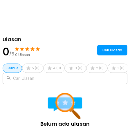
Silikon Lembut untuk Segel Anti Bocor
Bagian tepi kacamata terbuat dari silicone premium yang fleksibel
dan lembut, menyesuaikan dengan berbagai bentuk wajah. Seal
yang rapat mencegah masuknya air selama menyelam, bahkan
dalam pergerakan intens sekalipun.
Kenyamanan Penggunaan Maksimal
Dilengkapi dengan strap elastis yang dapat disesuaikan, kacamata
Ulasan
selam oval dapat dipasang dengan erat tanpa menimbulkan
tekanan berlebih di wajah atau kepala. Sistem penguncian yang
0
Beri Ulasan
mudah diatur membuatnya cocok untuk semua ukuran kepala, dari
/5
0
Ulasan
remaja hingga dewasa.
Tahan Lama untuk Pemakaian Berulang
Semua
5
(
0
)
4
(
0
)
3
(
0
)
2
(
0
)
1
(
0
)
Terbuat dari material PVC, struktur kacamata dirancang agar tahan
terhadap air laut, sinar UV, dan perubahan suhu, menjadikannya
Cari Ulasan
pilihan tepat untuk penggunaan rutin maupun jangka panjang.
Komponen-komponen penyusun kacamata ini tidak mudah aus,
retak, atau berubah bentuk, bahkan setelah digunakan berkali-kali.
Kelengkapan Produk
Rincian yang Anda dapatkan untuk pembelian produk ini:
1 x MOJOY Kacamata Selam Snorkeling Tempered Glass Wide
Belum ada ulasan
View Diving Mask - M17