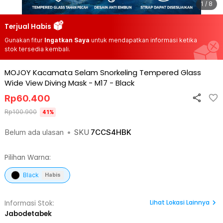
1 / 8
Terjual Habis
Gunakan fitur
Ingatkan Saya
untuk mendapatkan informasi ketika
stok tersedia kembali.
MOJOY Kacamata Selam Snorkeling Tempered Glass
Wide View Diving Mask - M17
-
Black
Rp
60.400
Rp
100.900
41
%
Belum ada ulasan
•
SKU
7CCS4HBK
Pilihan Warna:
Black
Habis
Lihat
Lokasi Lainnya
Informasi Stok:
Jabodetabek