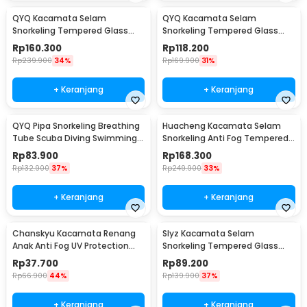
QYQ Kacamata Selam
QYQ Kacamata Selam
Snorkeling Tempered Glass
Snorkeling Tempered Glass
Anti Fog Diving Mask - 308
Anti Fog Diving Mask - 180
Rp
160.300
Rp
118.200
Rp
239.900
34%
Rp
169.900
31%
+ Keranjang
+ Keranjang
QYQ Pipa Snorkeling Breathing
Huacheng Kacamata Selam
Tube Scuba Diving Swimming
Snorkeling Anti Fog Tempered
Leakproof - Q398
Glass Diving Mask - QW-01
Rp
83.900
Rp
168.300
Rp
132.900
37%
Rp
249.900
33%
+ Keranjang
+ Keranjang
Chanskyu Kacamata Renang
Slyz Kacamata Selam
Anak Anti Fog UV Protection
Snorkeling Tempered Glass
Panoramic Earplug - CK185
GoPro Mount Diving Mask -
Rp
37.700
Rp
89.200
INU91
Rp
66.900
44%
Rp
139.900
37%
+ Keranjang
+ Keranjang