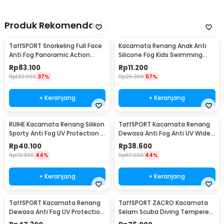
Produk Rekomendasi
TaffSPORT Snorkeling Full Face
Kacamata Renang Anak Anti
Anti Fog Panoramic Action
Silicone Fog Kids Swimming
Cam L/XL - M2068G
Goggles - EE243
Rp
83.100
Rp
11.200
Rp
130.900
37%
Rp
25.900
57%
+ Keranjang
+ Keranjang
RUIHE Kacamata Renang Silikon
TaffSPORT Kacamata Renang
Sporty Anti Fog UV Protection -
Dewasa Anti Fog Anti UV Wide
RH5310E
Vision Earplug - A380
Rp
40.100
Rp
38.600
Rp
70.900
44%
Rp
67.900
44%
+ Keranjang
+ Keranjang
TaffSPORT Kacamata Renang
TaffSPORT ZACRO Kacamata
Dewasa Anti Fog UV Protection
Selam Scuba Diving Tempered
- GOG-3550
Glass - 502