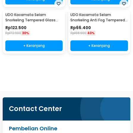
UDO Kacamata Selam
UDO Kacamata Selam
Snorkeling Tempered Glass
Snorkeling Anti Fog Tempered
Anti Fog Diving Mask - U-16
Glass Diving Mask - U-165
Rp
122.500
Rp
66.400
Rp
172.900
30%
Rp
108.900
40%
+ Keranjang
+ Keranjang
Ingatkan Saya
Contact Center
Pembelian Online