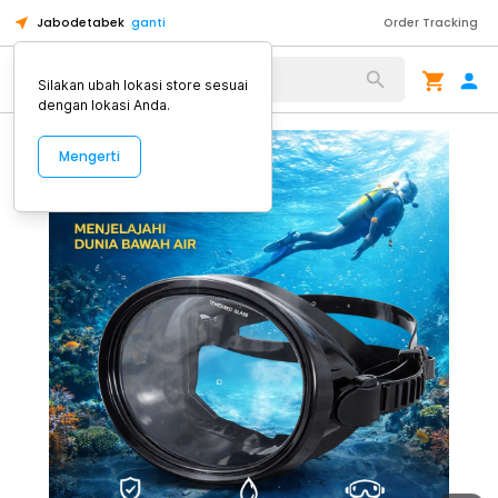
Jabodetabek
ganti
Order Tracking
Alat Kopi
Silakan ubah lokasi store sesuai
dengan lokasi Anda.
Mengerti