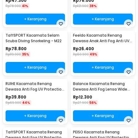
Rp
47.300
Rp
76.000
Rp
78.900
41%
Rp
121.900
38%
+ Keranjang
+ Keranjang
TaffSPORT Kacamata Selam
Feeldo Kacamata Renang
Scuba Diving Snorkeling - M22
Dewasa Anak Anti Fog Anti UV
Strap Adjustable - TL100
Rp
78.800
Rp
26.400
Rp
119.900
35%
Rp
50.900
49%
+ Keranjang
+ Keranjang
RUIHE Kacamata Renang
Balance Kacamata Renang
Dewasa Anti Fog UV Protection
Dewasa Anti Fog Lensa Wide
Lensa Panoramic - 9200
Vision Earplug - 826
Rp
39.800
Rp
12.300
Rp
69.900
44%
Rp
27.900
56%
+ Keranjang
+ Keranjang
TaffSPORT Kacamata Renang
PEISO Kacamata Renang
Dewasa Anti Fog UV Protection
Dewasa Anti Fog UV Protection