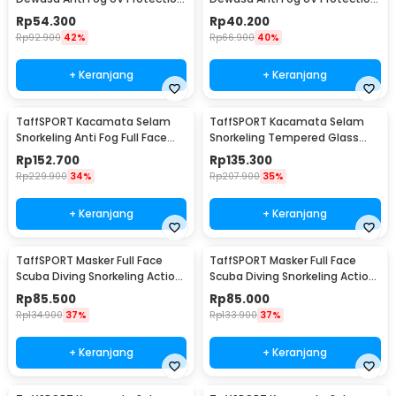
Big Frame - YY-1715
Wide View Earplug - MC-900
Rp
54.300
Rp
40.200
Rp
92.900
42%
Rp
66.900
40%
+ Keranjang
+ Keranjang
TaffSPORT Kacamata Selam
TaffSPORT Kacamata Selam
Snorkeling Anti Fog Full Face
Snorkeling Tempered Glass
Diving Mask - M2077G
Diving Mask - AS303JF
Rp
152.700
Rp
135.300
Rp
229.900
34%
Rp
207.900
35%
+ Keranjang
+ Keranjang
TaffSPORT Masker Full Face
TaffSPORT Masker Full Face
Scuba Diving Snorkeling Action
Scuba Diving Snorkeling Action
Cam Mount S/M - M2068G
Cam Mount L/XL - M2068G
Rp
85.500
Rp
85.000
Rp
134.900
37%
Rp
133.900
37%
+ Keranjang
+ Keranjang