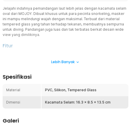
Jelajahi indahnya pemandangan laut lebih jelas dengan kacamata selam
oval dari MOJOY. Dibuat khusus untuk para pecinta snorkeling, masker
ini mampu melindungi wajah dengan maksimal. Terbuat dari material
tempered glass yang tahan terhadap tekanan, membuatnya sempurna
untuk diving. Pandangan juga luas dan tak terbatas berkat desain wide
view yang dimilikinya.
Fitur
Perlindungan dan Kejernihan Maksimal
Lebih Banyak
Kacamata selam oval menggunakan lensa tempered glass
berkualitas tinggi yang tahan benturan dan tekanan saat menyelam.
Dengan daya tahan yang unggul terhadap goresan dan retak, lensa
Spesifikasi
ini memastikan pandangan tetap jernih di berbagai kondisi air.
Material tempered glass juga membantu meminimalisir risiko
pecah yang membahayakan selama berada di kedalaman laut.
Material
PVC, Silikon, Tempered Glass
Pandangan Luas dan Imersif
Dimensi
Dengan bentuk oval dan desain wide view, kacamata ini
Kacamata Selam: 16.3 x 8.5 x 13.5 cm
memberikan sudut pandang lebih luas dibanding kacamata selam
konvensional. Ini memungkinkan Anda untuk menikmati keindahan
bawah laut secara menyeluruh. Ideal untuk freediving, snorkeling,
Galeri
dan scuba diving.