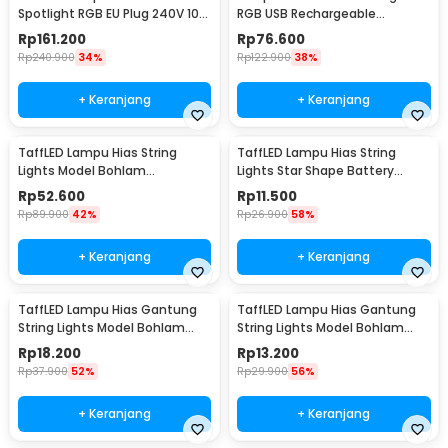
Spotlight RGB EU Plug 240V 10W
RGB USB Rechargeable
- L18RG
1500mAh 5V 3W - F8-1
Rp
161.200
Rp
76.600
Rp
240.900
34%
Rp
122.900
38%
+ Keranjang
+ Keranjang
TaffLED Lampu Hias String
TaffLED Lampu Hias String
Lights Model Bohlam
Lights Star Shape Battery
Waterproof 20 LED 5M - PD039
Power 20 LED 3M - 2G11
Rp
52.600
Rp
11.500
Rp
89.900
42%
Rp
26.900
58%
+ Keranjang
+ Keranjang
TaffLED Lampu Hias Gantung
TaffLED Lampu Hias Gantung
String Lights Model Bohlam
String Lights Model Bohlam
Mini Waterproof 6M - ZYD0931
Mini Waterproof 3M - ZYD0931
Rp
18.200
Rp
13.200
Rp
37.900
52%
Rp
29.900
56%
+ Keranjang
+ Keranjang