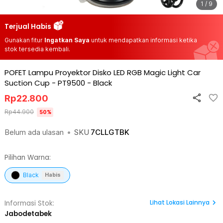
1 / 9
Terjual Habis
Gunakan fitur
Ingatkan Saya
untuk mendapatkan informasi ketika
stok tersedia kembali.
POFET Lampu Proyektor Disko LED RGB Magic Light Car
Suction Cup - PT9500
-
Black
Rp
22.800
Rp
44.900
50
%
Belum ada ulasan
•
SKU
7CLLGTBK
Pilihan Warna:
Black
Habis
Lihat
Lokasi Lainnya
Informasi Stok:
Jabodetabek