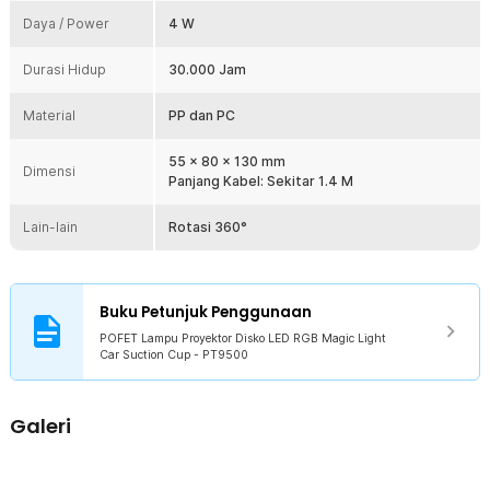
Lampu proyektor disko ini menggunakan dudukan suction cup
Daya / Power
4 W
(vakum) yang dapat ditempel pada kaca atau permukaan datar
lainnya. Pemasangan mudah tanpa alat tambahan dan tidak
Durasi Hidup
30.000 Jam
merusak interior. Daya rekat cukup kuat untuk penggunaan
harian, termasuk saat di dalam kendaraan mobil.
Material
PP dan PC
Kelengkapan Produk
55 x 80 x 130 mm
Dimensi
Rincian yang Anda dapatkan untuk pembelian produk ini:
Panjang Kabel: Sekitar 1.4 M
1 x POFET Lampu Proyektor Disko LED RGB Magic Light Car
Suction Cup - PT9500
Lain-lain
Rotasi 360°
1 x Panduan Penggunaan
Buku Petunjuk Penggunaan
POFET Lampu Proyektor Disko LED RGB Magic Light
Car Suction Cup - PT9500
Galeri