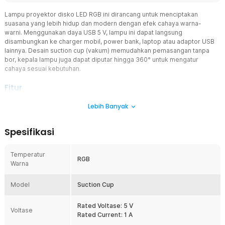
Lampu proyektor disko LED RGB ini dirancang untuk menciptakan
suasana yang lebih hidup dan modern dengan efek cahaya warna-
warni. Menggunakan daya USB 5 V, lampu ini dapat langsung
disambungkan ke charger mobil, power bank, laptop atau adaptor USB
lainnya. Desain suction cup (vakum) memudahkan pemasangan tanpa
bor, kepala lampu juga dapat diputar hingga 360° untuk mengatur
cahaya sesuai kebutuhan.
Fitur
Warna-Warni Meriahkan Acara
Lebih Banyak
Lampu disko ini menghadirkan kombinasi cahaya RGB (merah,
hijau dan biru) yang dipadukan dengan efek magic ball serta
Spesifikasi
bola laser merah dan hijau. Perpaduan warna dan laser
tersebut menciptakan latar cahaya yang meriah dan penuh
warna untuk berbagai jenis pesta.
Temperatur
RGB
Warna
Kepala Lampu 360°
Bagian kepala lampu dapat diputar hingga 360
° menggunakan
Model
Suction Cup
sambungan universal joint. Anda bebas mengarahkan cahaya ke
kanan, kiri atau area tertentu sesuai kebutuhan. Fleksibilitas ini
membuat pencahayaan lebih optimal dan tidak menyilaukan.
Rated Voltase: 5 V
Voltase
Rated Current: 1 A
Suction Cup yang Kuat