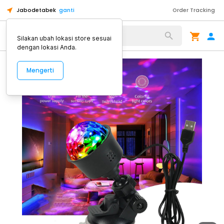
Jabodetabek
ganti
Order Tracking
Alat Kopi
Silakan ubah lokasi store sesuai
dengan lokasi Anda.
Mengerti