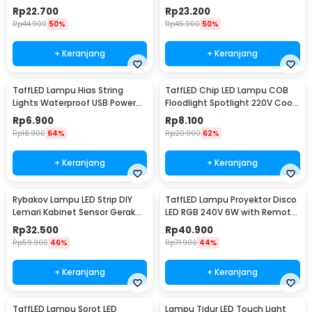
White 5M - LY20W
20 LED 2M - 0606
Rp
22.700
Rp
23.200
Rp
44.900
50%
Rp
45.900
50%
+ Keranjang
+ Keranjang
TaffLED Lampu Hias String
TaffLED Chip LED Lampu COB
Lights Waterproof USB Power
Floodlight Spotlight 220V Cool
50 LED 5M - SZ
White 6000K 50W - COB4060-
Rp
6.900
Rp
8.100
AC220-50
Rp
18.900
64%
Rp
20.900
62%
+ Keranjang
+ Keranjang
Rybakov Lampu LED Strip DIY
TaffLED Lampu Proyektor Disco
Lemari Kabinet Sensor Gerak
LED RGB 240V 6W with Remote
4.5W 1M - 2835
Control - CY-LV-RG
Rp
32.500
Rp
40.900
Rp
59.900
46%
Rp
71.900
44%
+ Keranjang
+ Keranjang
TaffLED Lampu Sorot LED
Lampu Tidur LED Touch Light