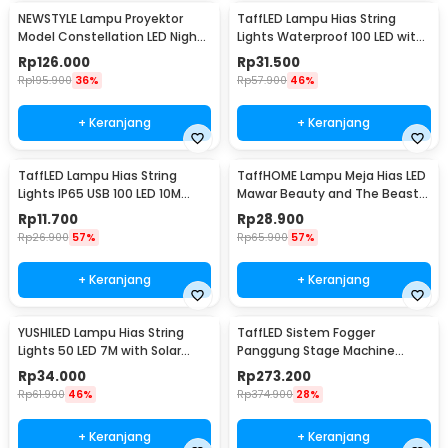
NEWSTYLE Lampu Proyektor
TaffLED Lampu Hias String
Model Constellation LED Night
Lights Waterproof 100 LED with
Light 3W 5V - NL-USB
Solar Panel - M071
Rp
126.000
Rp
31.500
Rp
195.900
36%
Rp
57.900
46%
+ Keranjang
+ Keranjang
TaffLED Lampu Hias String
TaffHOME Lampu Meja Hias LED
Lights IP65 USB 100 LED 10M
Mawar Beauty and The Beast
Warm White - TDC-01
Warm White - AC01
Rp
11.700
Rp
28.900
Rp
26.900
57%
Rp
65.900
57%
+ Keranjang
+ Keranjang
YUSHILED Lampu Hias String
TaffLED Sistem Fogger
Lights 50 LED 7M with Solar
Panggung Stage Machine
Panel - M072
Ejector with RGB LED - KY-
Rp
34.000
Rp
273.200
LED500
Rp
61.900
46%
Rp
374.900
28%
+ Keranjang
+ Keranjang