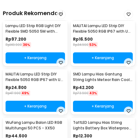
Produk Rekomendasi
Lampu LED Strip RGB Light DIY
MALITAI Lampu LED Strip DIY
Flexible SMD 5050 5M with
Flexible 5050 RGB IP67 with USB
Remote
Controller 1M - SMD2835
Rp
97.200
Rp
16.500
Rp
149.900
36%
Rp
34.900
53%
+ Keranjang
+ Keranjang
MALITAI Lampu LED Strip DIY
SMD Lampu Hias Gantung
Flexible 5050 RGB IP67 with USB
String Lights Meteor Rain Cool
Controller 2M - SMD2835
White 30cm 8 PCS
Rp
24.800
Rp
42.200
Rp
47.900
49%
Rp
73.900
43%
+ Keranjang
+ Keranjang
WuFang Lampu Balon LED RGB
TaffLED Lampu Hias String
Multifungsi 50 PCS - XX50
Lights Battery Box Waterproof
50 LED 5M - G5
Rp
44.600
Rp
12.300