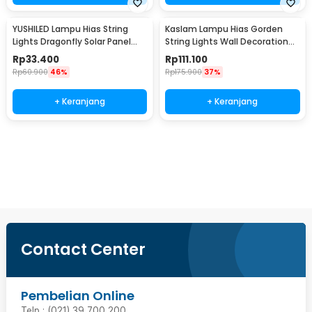
YUSHILED Lampu Hias String
Kaslam Lampu Hias Gorden
Lights Dragonfly Solar Panel
String Lights Wall Decoration
IP65 8 Modes 20 LED - M088
18W 3x3M 320 LED - S-32
Rp
33.400
Rp
111.100
Rp
60.900
46%
Rp
175.900
37%
+ Keranjang
+ Keranjang
Ingatkan Saya
Contact Center
Pembelian Online
Telp : (021) 39 700 200