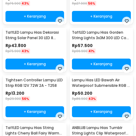
Rp
76.900
43%
Rp
27.900
56%
+ Keranjang
+ Keranjang
TaffLED Lampu Hias Dekorasi
TaffLED Lampu Hias Gorden
String Solar Panel 30 LED 8
String Lights 3x3M 300 LED Cool
Mode 6.5M - 896
White 18W - 300L
Rp
43.800
Rp
57.500
Rp
75.900
43%
Rp
96.900
41%
+ Keranjang
+ Keranjang
Tightsen Controller Lampu LED
Lampu Hias LED Bawah Air
Strip RGB 12V 72W 2A - T258
Waterproof Submersible RGB 2
PCS with Remote - 13017
Rp
13.200
Rp
50.200
Rp
29.900
56%
Rp
86.900
43%
+ Keranjang
+ Keranjang
TaffLED Lampu Hias String
ANBLUB Lampu Hias Tumblr
Lights Cherry Ball Fairy Warm
String Lights Clip Waterproof