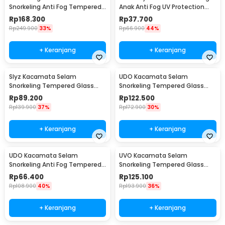
Snorkeling Anti Fog Tempered
Anak Anti Fog UV Protection
Glass Diving Mask - QW-01
Panoramic Earplug - CK185
Rp
168.300
Rp
37.700
Rp
249.900
33%
Rp
66.900
44%
+ Keranjang
+ Keranjang
Slyz Kacamata Selam
UDO Kacamata Selam
Snorkeling Tempered Glass
Snorkeling Tempered Glass
GoPro Mount Diving Mask -
Anti Fog Diving Mask - U-16
Rp
89.200
Rp
122.500
INU91
Rp
139.900
37%
Rp
172.900
30%
+ Keranjang
+ Keranjang
UDO Kacamata Selam
UVO Kacamata Selam
Snorkeling Anti Fog Tempered
Snorkeling Tempered Glass
Glass Diving Mask - U-165
Anti Fog Diving Mask - U-88
Rp
66.400
Rp
125.100
Rp
108.900
40%
Rp
193.900
36%
+ Keranjang
+ Keranjang