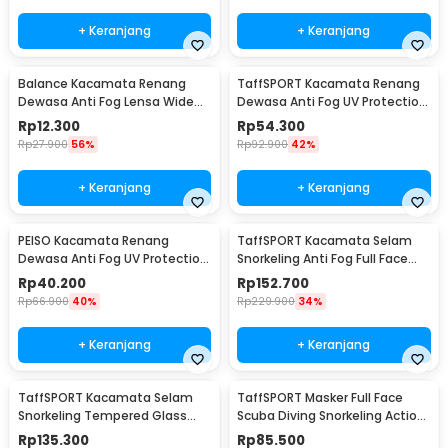
+ Keranjang
+ Keranjang
Balance Kacamata Renang
TaffSPORT Kacamata Renang
Dewasa Anti Fog Lensa Wide
Dewasa Anti Fog UV Protection
Vision Earplug - 826
Big Frame - YY-1715
Rp
12.300
Rp
54.300
Rp
27.900
56%
Rp
92.900
42%
+ Keranjang
+ Keranjang
PEISO Kacamata Renang
TaffSPORT Kacamata Selam
Dewasa Anti Fog UV Protection
Snorkeling Anti Fog Full Face
Wide View Earplug - MC-900
Diving Mask - M2077G
Rp
40.200
Rp
152.700
Rp
66.900
40%
Rp
229.900
34%
+ Keranjang
+ Keranjang
TaffSPORT Kacamata Selam
TaffSPORT Masker Full Face
Snorkeling Tempered Glass
Scuba Diving Snorkeling Action
Diving Mask - AS303JF
Cam Mount S/M - M2068G
Rp
135.300
Rp
85.500