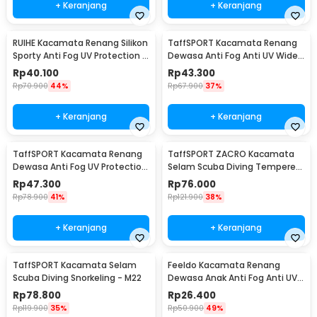
+ Keranjang
+ Keranjang
RUIHE Kacamata Renang Silikon
TaffSPORT Kacamata Renang
Sporty Anti Fog UV Protection -
Dewasa Anti Fog Anti UV Wide
RH5310E
Vision Earplug - A380
Rp
40.100
Rp
43.300
Rp
70.900
44%
Rp
67.900
37%
+ Keranjang
+ Keranjang
TaffSPORT Kacamata Renang
TaffSPORT ZACRO Kacamata
Dewasa Anti Fog UV Protection
Selam Scuba Diving Tempered
- GOG-3550
Glass - 502
Rp
47.300
Rp
76.000
Rp
78.900
41%
Rp
121.900
38%
+ Keranjang
+ Keranjang
TaffSPORT Kacamata Selam
Feeldo Kacamata Renang
Scuba Diving Snorkeling - M22
Dewasa Anak Anti Fog Anti UV
Strap Adjustable - TL100
Rp
78.800
Rp
26.400
Rp
119.900
35%
Rp
50.900
49%