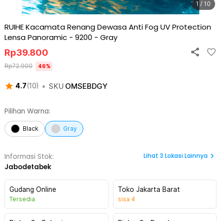
1 / 10
RUIHE Kacamata Renang Dewasa Anti Fog UV Protection
Lensa Panoramic - 9200
-
Gray
Rp
39.800
Rp
72.900
46
%
•
SKU
OMSEBDGY
4.7
(
10
)
Pilihan Warna:
Black
Gray
Lihat
3
Lokasi Lainnya
Informasi Stok:
Jabodetabek
Gudang Online
Toko Jakarta Barat
Tersedia
sisa
4