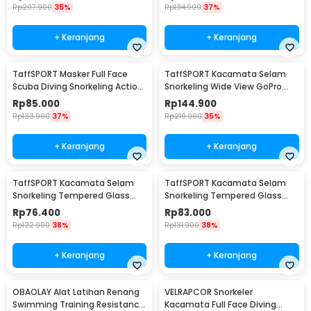
Rp
207.900
35%
Rp
134.900
37%
+ Keranjang
+ Keranjang
TaffSPORT Masker Full Face
TaffSPORT Kacamata Selam
Scuba Diving Snorkeling Action
Snorkeling Wide View GoPro
Cam Mount L/XL - M2068G
Mount Diving Mask - AS304
Rp
85.000
Rp
144.900
Rp
133.900
37%
Rp
219.900
35%
+ Keranjang
+ Keranjang
TaffSPORT Kacamata Selam
TaffSPORT Kacamata Selam
Snorkeling Tempered Glass
Snorkeling Tempered Glass
Diving Mask - M23
Diving Mask - M24
Rp
76.400
Rp
83.000
Rp
122.900
38%
Rp
131.900
38%
+ Keranjang
+ Keranjang
OBAOLAY Alat Latihan Renang
VELRAPCOR Snorkeler
Swimming Training Resistance
Kacamata Full Face Diving