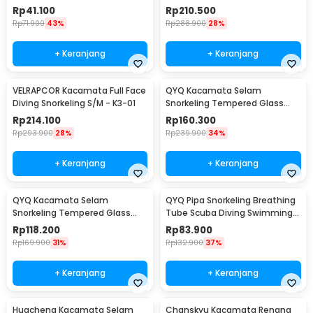
Band 4M - OB100
Snorkeling L/XL - K3
Rp
41.100
Rp
210.500
Rp
71.900
43%
Rp
288.900
28%
+ Keranjang
+ Keranjang
VELRAPCOR Kacamata Full Face
QYQ Kacamata Selam
Diving Snorkeling S/M - K3-01
Snorkeling Tempered Glass
Anti Fog Diving Mask - 308
Rp
214.100
Rp
160.300
Rp
293.900
28%
Rp
239.900
34%
+ Keranjang
+ Keranjang
QYQ Kacamata Selam
QYQ Pipa Snorkeling Breathing
Snorkeling Tempered Glass
Tube Scuba Diving Swimming
Anti Fog Diving Mask - 180
Leakproof - Q398
Rp
118.200
Rp
83.900
Rp
169.900
31%
Rp
132.900
37%
+ Keranjang
+ Keranjang
Huacheng Kacamata Selam
Chanskyu Kacamata Renang