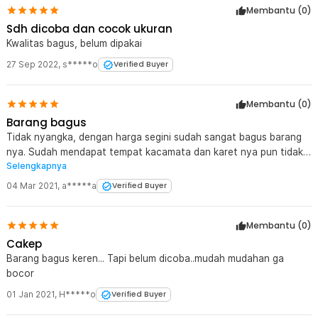
Membantu (
0
)
Sdh dicoba dan cocok ukuran
Kwalitas bagus, belum dipakai
27 Sep 2022
,
s*****o
Verified Buyer
Membantu (
0
)
Barang bagus
Tidak nyangka, dengan harga segini sudah sangat bagus barang
nya. Sudah mendapat tempat kacamata dan karet nya pun tidak
Selengkapnya
bocor
04 Mar 2021
,
a*****a
Verified Buyer
Membantu (
0
)
Cakep
Barang bagus keren... Tapi belum dicoba..mudah mudahan ga
bocor
01 Jan 2021
,
H*****o
Verified Buyer