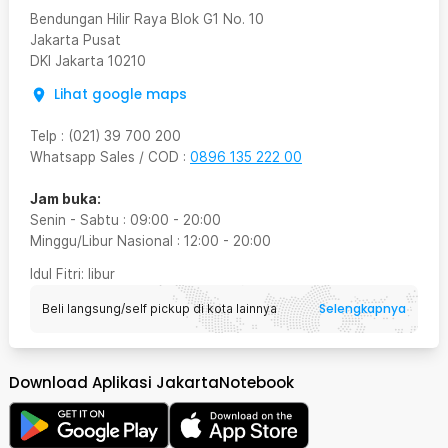
Bendungan Hilir Raya Blok G1 No. 10
Jakarta Pusat
DKI Jakarta
10210
Lihat google maps
Telp
:
(021) 39 700 200
Whatsapp Sales / COD
:
0896 135 222 00
Jam buka:
Senin - Sabtu
:
09:00
-
20:00
Minggu/Libur Nasional
:
12:00
-
20:00
Idul Fitri
: libur
Selengkapnya
Beli langsung/self pickup di kota lainnya
Download Aplikasi JakartaNotebook