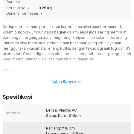
Garansi
-
Berat Produk
0.25 kg
Dimensi Kemasan
: -
Sering merasa mata perih akibat kaporit atau silau saat berenang di
kolam outdoor? Embun pada bagian dalam lensa juga sering membuat
pandangan terganggu dan mengurangi kenyamanan selama berenang.
Kini Anda bisa menikmati pengalaman berenang yang lebih nyaman
menggunakan kacamata renang RUIHE dengan teknologi anti fog dan UV
protection. Cocok digunakan oleh pemula, penghobi renang, hingga atlet
yang membutuhkan visibilitas maksimal di dalam air.
Fitur
Proteksi UV untuk Renang Outdoor
Lebih Banyak
Lensa pada kacamata renang ini telah dilengkapi perlindungan
terhadap sinar UV A dan UV B sehingga membantu mengurangi
Spesifikasi
paparan sinar matahari langsung ke mata. Fitur ini sangat penting
terutama bagi pengguna yang sering berenang di kolam terbuka
atau melakukan latihan pada siang hari. Dengan perlindungan UV
Lensa: Plastik PC
Material
yang optimal, mata tetap terasa nyaman meski digunakan dalam
Strap: Karet Silikon
durasi yang lebih lama.
Teknologi Anti Fog untuk Pandangan Tetap Jernih
Panjang: ±16 cm
Lapisan anti fog pada bagian dalam lensa membantu mengurangi
Lebar Lensa: ±6.5 cm