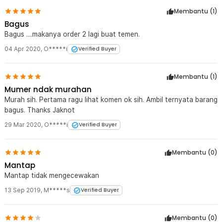
Membantu (
1
)
Bagus
Bagus ....makanya order 2 lagi buat temen.
04 Apr 2020
,
O*****i
Verified Buyer
Membantu (
1
)
Mumer ndak murahan
Murah sih. Pertama ragu lihat komen ok sih. Ambil ternyata barang
bagus. Thanks Jaknot
29 Mar 2020
,
O*****i
Verified Buyer
Membantu (
0
)
Mantap
Mantap tidak mengecewakan
13 Sep 2019
,
M*****s
Verified Buyer
Membantu (
0
)