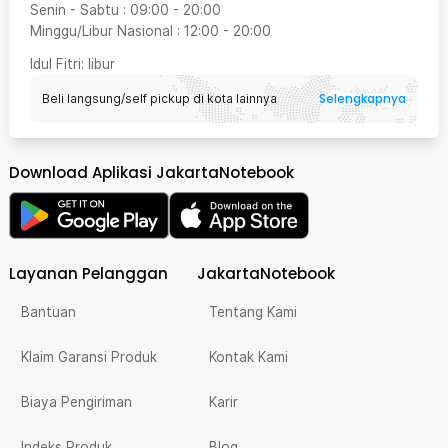
Senin - Sabtu
:
09:00
-
20:00
Minggu/Libur Nasional
:
12:00
-
20:00
Idul Fitri
: libur
Selengkapnya
Beli langsung/self pickup di kota lainnya
Download Aplikasi JakartaNotebook
Layanan Pelanggan
JakartaNotebook
Bantuan
Tentang Kami
Klaim Garansi Produk
Kontak Kami
Biaya Pengiriman
Karir
Indeks Produk
Blog