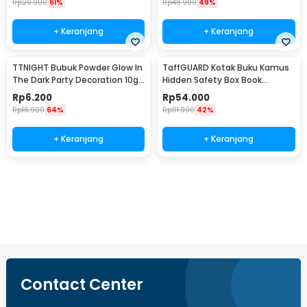
Rp
20.900
61%
Rp
48.900
48%
+ Keranjang
+ Keranjang
TTNIGHT Bubuk Powder Glow In
TaffGUARD Kotak Buku Kamus
The Dark Party Decoration 10g
Hidden Safety Box Book
- T01
Password Lock Size S - KB-10P
Rp
6.200
Rp
54.000
Rp
16.900
64%
Rp
91.900
42%
+ Keranjang
+ Keranjang
Beli Sekarang
Contact Center