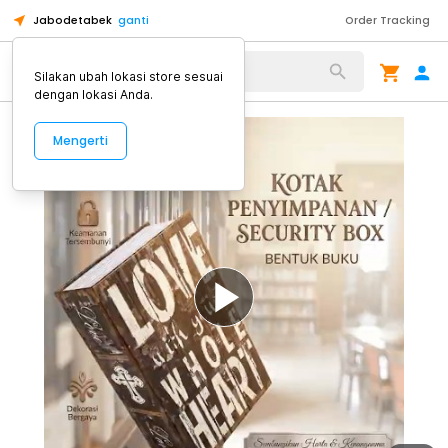
Jabodetabek
ganti
Order Tracking
Alat Kopi
Silakan ubah lokasi store sesuai
dengan lokasi Anda.
Mengerti