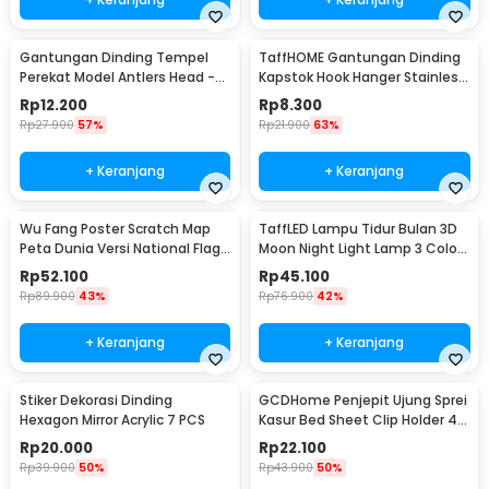
Gantungan Dinding Tempel
TaffHOME Gantungan Dinding
Perekat Model Antlers Head -
Kapstok Hook Hanger Stainless
MU03
Steel 201 - MT11
Rp
12.200
Rp
8.300
Rp
27.900
57%
Rp
21.900
63%
+ Keranjang
+ Keranjang
Wu Fang Poster Scratch Map
TaffLED Lampu Tidur Bulan 3D
Peta Dunia Versi National Flag
Moon Night Light Lamp 3 Color
- ZJP-M018
8cm 1W 5V - LD002701
Rp
52.100
Rp
45.100
Rp
89.900
43%
Rp
76.900
42%
+ Keranjang
+ Keranjang
Stiker Dekorasi Dinding
GCDHome Penjepit Ujung Sprei
Hexagon Mirror Acrylic 7 PCS
Kasur Bed Sheet Clip Holder 4
PCS - FS-1809
Rp
20.000
Rp
22.100
Rp
39.900
50%
Rp
43.900
50%