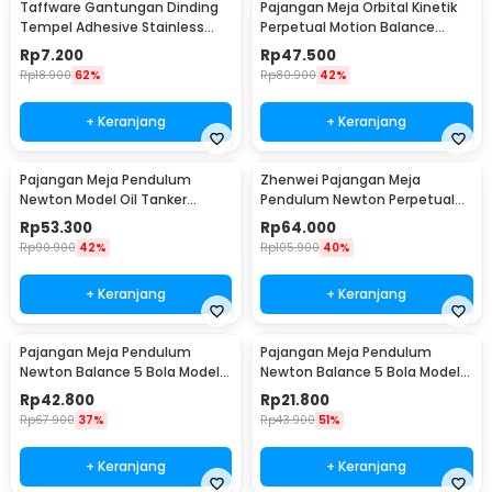
Taffware Gantungan Dinding
Pajangan Meja Orbital Kinetik
Tempel Adhesive Stainless
Perpetual Motion Balance
Steel 6 PCS - ST40
Physics - NR31TX
Rp
7.200
Rp
47.500
Rp
18.900
62%
Rp
80.900
42%
+ Keranjang
+ Keranjang
Pajangan Meja Pendulum
Zhenwei Pajangan Meja
Newton Model Oil Tanker
Pendulum Newton Perpetual
Perpetual Debate - B101
Model Ferris Wheel - ZPW
Rp
53.300
Rp
64.000
Rp
90.900
42%
Rp
105.900
40%
+ Keranjang
+ Keranjang
Pajangan Meja Pendulum
Pajangan Meja Pendulum
Newton Balance 5 Bola Model
Newton Balance 5 Bola Model
Arched M - ZY02
Arched S - ZY02
Rp
42.800
Rp
21.800
Rp
67.900
37%
Rp
43.900
51%
+ Keranjang
+ Keranjang