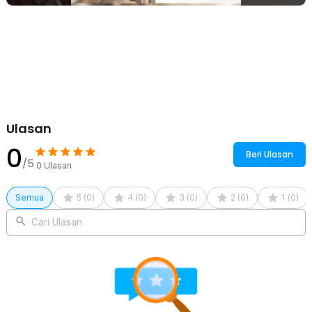
memakan banyak ruang. Sangat cocok digunakan di rumah,
apartemen, kamar kos, maupun kantor.
Kelengkapan Produk
Rincian yang Anda dapatkan untuk pembelian produk ini:
1 x TaffGUARD Brankas Buku Novel Password Hidden Safe Box
Size S - KB-20P
1 x Panduan Penggunaan
Ulasan
0
Beri Ulasan
/5
0
Ulasan
Semua
5
(
0
)
4
(
0
)
3
(
0
)
2
(
0
)
1
(
0
)
Cari Ulasan