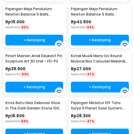
Pajangan Meja Pendulum
Pajangan Meja Pendulum
Newton Balance 5 Balls
Newton Balance 5 Balls
Stainless Steel Model T S -
Stainless Steel Model T L -
Rp
19.000
Rp
42.800
LX013
LX013
Rp
38.900
52%
Rp
73.900
43%
+ Keranjang
+ Keranjang
Pinart Mainan Anak Edukatif Pin
Kotak Musik Merry Go Round
Sculpture Art 3D Unik - FD-P3
Musical Box Carousel Mekanikal
- HD-Y02
Rp
39.900
Rp
27.000
Rp
69.900
43%
Rp
50.900
47%
+ Keranjang
+ Keranjang
Imos Batu Hias Dekorasi Glow
Pajangan Miniatur DIY Tata
in The Dark Garden Stone 100
Surya 9 Planet Solar System
PCS - HC0043
Planetary - 2135
Rp
16.600
Rp
28.300
Rp
34.900
53%
Rp
52.900
47%
+ Keranjang
+ Keranjang