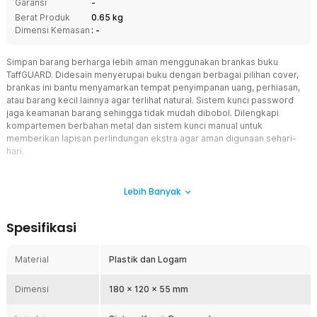
Garansi
-
Berat Produk
0.65 kg
Dimensi Kemasan
: -
Simpan barang berharga lebih aman menggunakan brankas buku
TaffGUARD. Didesain menyerupai buku dengan berbagai pilihan cover,
brankas ini bantu menyamarkan tempat penyimpanan uang, perhiasan,
atau barang kecil lainnya agar terlihat natural. Sistem kunci password
jaga keamanan barang sehingga tidak mudah dibobol. Dilengkapi
kompartemen berbahan metal dan sistem kunci manual untuk
memberikan lapisan perlindungan ekstra agar aman digunaan sehari-
hari.
Fitur
Lebih Banyak
Desain Brankas Buku yang Tersamarkan
Berbeda dengan brankas konvensional, produk ini memiliki
Spesifikasi
tampilan menyerupai buku sehingga lebih sulit dikenali sebagai
tempat penyimpanan barang berharga. Cover bergaya novel
membuatnya mudah menyatu dengan koleksi buku di rumah
Material
Plastik dan Logam
maupun kantor. Desain tersembunyi ini membantu mengurangi
perhatian orang lain terhadap lokasi penyimpanan sehingga
Dimensi
180 x 120 x 55 mm
brankas buku menjadi solusi keamanan yang lebih praktis.
Password 3 Digit dengan 1000 Kombinasi