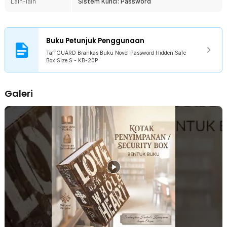
Lain-lain
Sistem Kunci: Password
Dilengkapi sistem password kombinasi 3 digit yang dapat diatur
sesuai keinginan pengguna. Kombinasi hingga 1000 variasi
memberikan perlindungan tambahan dibanding tempat
penyimpanan biasa. Anda tidak perlu membawa atau menyimpan
Buku Petunjuk Penggunaan
anak kunci sehingga penggunaan menjadi lebih praktis sekaligus
aman.
TaffGUARD Brankas Buku Novel Password Hidden Safe
Box Size S - KB-20P
Kompartemen Metal Kokoh
Bagian dalam menggunakan kotak penyimpanan berbahan metal
yang kuat untuk melindungi isi di dalamnya. Material ini lebih tahan
Galeri
terhadap benturan ringan dan penggunaan harian dibanding wadah
berbahan plastik biasa. Cocok digunakan untuk menyimpan uang
tunai, perhiasan, logam mulia berukuran kecil, kartu, maupun
dokumen penting.
Pilihan Cover yang Realistis
Tersedia dalam berbagai desain cover buku sehingga tampilannya
terlihat natural saat ditempatkan di rak buku. Variasi desain
memudahkan Anda menyesuaikan dengan dekorasi ruangan tanpa
terlihat mencurigakan. Semakin menyatu dengan lingkungan sekitar,
semakin efektif fungsi penyamaran dari brankas buku ini.
Ukuran Ringkas dan Mudah Disimpan
Dimensi yang kompak membuat produk mudah ditempatkan di rak
buku, meja kerja, lemari, hingga laci besar. Ukurannya cukup untuk
menyimpan berbagai barang berharga berukuran kecil tanpa