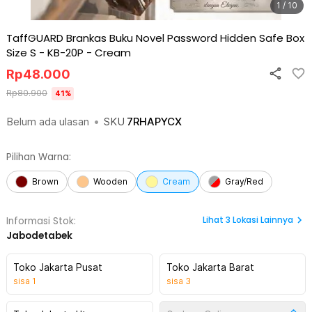
1 / 10
TaffGUARD Brankas Buku Novel Password Hidden Safe Box
Size S - KB-20P
-
Cream
Rp
48.000
Rp
80.900
41
%
Belum ada ulasan
•
SKU
7RHAPYCX
Pilihan Warna:
Brown
Wooden
Cream
Gray/Red
Lihat
3
Lokasi Lainnya
Informasi Stok:
Jabodetabek
Toko Jakarta Pusat
Toko Jakarta Barat
sisa
1
sisa
3