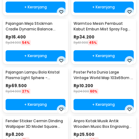
+ Keranjang
+ Keranjang
Pajangan Meja Stickman
Warmtoo Mesin Pembuat
Cradle Dynamic Balance
Kabut Embun Mist Spray Fog
Instrument Ball Pendulum
Maker 12 LED 24V - WT01
Rp
16.400
Rp
34.200
Rp
34.900
54%
Rp
61.900
45%
+ Keranjang
+ Keranjang
Pajangan Lampu Bola Kristal
Poster Peta Dunia Large
Plasma Light Sphere -
Vintage World Map 103x69cm -
ZC211700
N401
Rp
69.500
Rp
10.200
Rp
94.900
27%
Rp
24.900
60%
+ Keranjang
+ Keranjang
Fender Sticker Cermin Dinding
Anpro Kotak Musik Antik
Wallpaper 3D Model Square
Wooden Music Box Engraving
Mirror 9 PCS - Q353
Harry Potter - ADQ0194
Rp
8.200
Rp
25.500