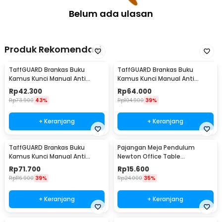
Belum ada ulasan
Produk Rekomendasi
TaffGUARD Brankas Buku
TaffGUARD Brankas Buku
Kamus Kunci Manual Anti
Kamus Kunci Manual Anti
Maling Hidden Safe Box Kecil -
Maling Hidden Safe Box Sedang
Rp
42.300
Rp
64.000
KB-10L
- KB-10L
Rp
73.900
43%
Rp
104.900
39%
+ Keranjang
+ Keranjang
TaffGUARD Brankas Buku
Pajangan Meja Pendulum
Kamus Kunci Manual Anti
Newton Office Table
Maling Hidden Safe Box Besar -
Decoration 5 Ball S - H50S
Rp
71.700
Rp
15.600
KB-10L
Rp
116.900
39%
Rp
24.000
35%
+ Keranjang
+ Keranjang