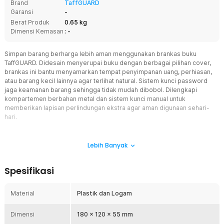
Brand
TaffGUARD
Garansi
-
Berat Produk
0.65 kg
Dimensi Kemasan
: -
Simpan barang berharga lebih aman menggunakan brankas buku
TaffGUARD. Didesain menyerupai buku dengan berbagai pilihan cover,
brankas ini bantu menyamarkan tempat penyimpanan uang, perhiasan,
atau barang kecil lainnya agar terlihat natural. Sistem kunci password
jaga keamanan barang sehingga tidak mudah dibobol. Dilengkapi
kompartemen berbahan metal dan sistem kunci manual untuk
memberikan lapisan perlindungan ekstra agar aman digunaan sehari-
hari.
Fitur
Lebih Banyak
Desain Brankas Buku yang Tersamarkan
Berbeda dengan brankas konvensional, produk ini memiliki
Spesifikasi
tampilan menyerupai buku sehingga lebih sulit dikenali sebagai
tempat penyimpanan barang berharga. Cover bergaya novel
membuatnya mudah menyatu dengan koleksi buku di rumah
Material
Plastik dan Logam
maupun kantor. Desain tersembunyi ini membantu mengurangi
perhatian orang lain terhadap lokasi penyimpanan sehingga
Dimensi
180 x 120 x 55 mm
brankas buku menjadi solusi keamanan yang lebih praktis.