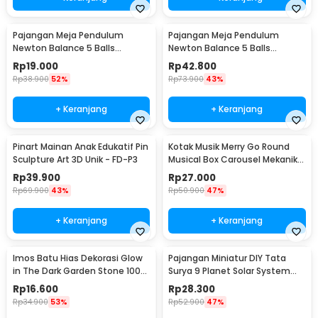
Pajangan Meja Pendulum
Pajangan Meja Pendulum
Newton Balance 5 Balls
Newton Balance 5 Balls
Stainless Steel Model T S -
Stainless Steel Model T L -
Rp
19.000
Rp
42.800
LX013
LX013
Rp
38.900
52%
Rp
73.900
43%
+ Keranjang
+ Keranjang
Pinart Mainan Anak Edukatif Pin
Kotak Musik Merry Go Round
Sculpture Art 3D Unik - FD-P3
Musical Box Carousel Mekanikal
- HD-Y02
Rp
39.900
Rp
27.000
Rp
69.900
43%
Rp
50.900
47%
+ Keranjang
+ Keranjang
Imos Batu Hias Dekorasi Glow
Pajangan Miniatur DIY Tata
in The Dark Garden Stone 100
Surya 9 Planet Solar System
PCS - HC0043
Planetary - 2135
Rp
16.600
Rp
28.300
Rp
34.900
53%
Rp
52.900
47%