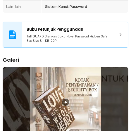
Password 3 Digit dengan 1000 Kombinasi
Lain-lain
Sistem Kunci: Password
Dilengkapi sistem password kombinasi 3 digit yang dapat diatur
sesuai keinginan pengguna. Kombinasi hingga 1000 variasi
memberikan perlindungan tambahan dibanding tempat
penyimpanan biasa. Anda tidak perlu membawa atau menyimpan
Buku Petunjuk Penggunaan
anak kunci sehingga penggunaan menjadi lebih praktis sekaligus
aman.
TaffGUARD Brankas Buku Novel Password Hidden Safe
Box Size S - KB-20P
Kompartemen Metal Kokoh
Bagian dalam menggunakan kotak penyimpanan berbahan metal
yang kuat untuk melindungi isi di dalamnya. Material ini lebih tahan
Galeri
terhadap benturan ringan dan penggunaan harian dibanding wadah
berbahan plastik biasa. Cocok digunakan untuk menyimpan uang
tunai, perhiasan, logam mulia berukuran kecil, kartu, maupun
dokumen penting.
Pilihan Cover yang Realistis
Tersedia dalam berbagai desain cover buku sehingga tampilannya
terlihat natural saat ditempatkan di rak buku. Variasi desain
memudahkan Anda menyesuaikan dengan dekorasi ruangan tanpa
terlihat mencurigakan. Semakin menyatu dengan lingkungan sekitar,
semakin efektif fungsi penyamaran dari brankas buku ini.
Ukuran Ringkas dan Mudah Disimpan
Dimensi yang kompak membuat produk mudah ditempatkan di rak