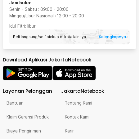
Jam buka:
Senin - Sabtu
:
09:00
-
20:00
Minggu/Libur Nasional
:
12:00
-
20:00
Idul Fitri
: libur
Selengkapnya
Beli langsung/self pickup di kota lainnya
Download Aplikasi JakartaNotebook
Layanan Pelanggan
JakartaNotebook
Bantuan
Tentang Kami
Klaim Garansi Produk
Kontak Kami
Biaya Pengiriman
Karir