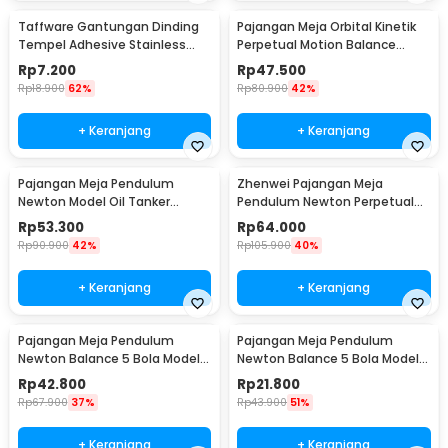
Taffware Gantungan Dinding
Pajangan Meja Orbital Kinetik
Tempel Adhesive Stainless
Perpetual Motion Balance
Steel 6 PCS - ST40
Physics - NR31TX
Rp
7.200
Rp
47.500
Rp
18.900
62%
Rp
80.900
42%
+ Keranjang
+ Keranjang
Pajangan Meja Pendulum
Zhenwei Pajangan Meja
Newton Model Oil Tanker
Pendulum Newton Perpetual
Perpetual Debate - B101
Model Ferris Wheel - ZPW
Rp
53.300
Rp
64.000
Rp
90.900
42%
Rp
105.900
40%
+ Keranjang
+ Keranjang
Pajangan Meja Pendulum
Pajangan Meja Pendulum
Newton Balance 5 Bola Model
Newton Balance 5 Bola Model
Arched M - ZY02
Arched S - ZY02
Rp
42.800
Rp
21.800
Rp
67.900
37%
Rp
43.900
51%
+ Keranjang
+ Keranjang