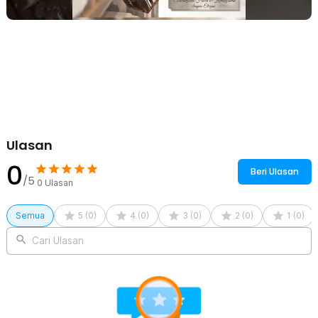
buku, meja kerja, lemari, hingga laci besar. Ukurannya cukup untuk
menyimpan berbagai barang berharga berukuran kecil tanpa
memakan banyak ruang. Sangat cocok digunakan di rumah,
apartemen, kamar kos, maupun kantor.
Kelengkapan Produk
Rincian yang Anda dapatkan untuk pembelian produk ini:
1 x TaffGUARD Brankas Buku Novel Password Hidden Safe Box
Size S - KB-20P
1 x Panduan Penggunaan
Ulasan
0
Beri Ulasan
/5
0
Ulasan
Semua
5
(
0
)
4
(
0
)
3
(
0
)
2
(
0
)
1
(
0
)
Cari Ulasan