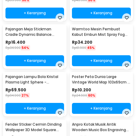
Rp
39.900
50%
Rp
43.900
50%
+ Keranjang
+ Keranjang
Pajangan Meja Stickman
Warmtoo Mesin Pembuat
Cradle Dynamic Balance
Kabut Embun Mist Spray Fog
Instrument Ball Pendulum
Maker 12 LED 24V - WT01
Rp
16.400
Rp
34.200
Rp
34.900
54%
Rp
61.900
45%
+ Keranjang
+ Keranjang
Pajangan Lampu Bola Kristal
Poster Peta Dunia Large
Plasma Light Sphere -
Vintage World Map 103x69cm -
ZC211700
N401
Rp
69.500
Rp
10.200
Rp
94.900
27%
Rp
24.900
60%
+ Keranjang
+ Keranjang
Fender Sticker Cermin Dinding
Anpro Kotak Musik Antik
Wallpaper 3D Model Square
Wooden Music Box Engraving
Mirror 9 PCS - Q353
Harry Potter - ADQ0194