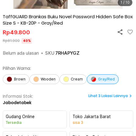
1 / 10
TaffGUARD Brankas Buku Novel Password Hidden Safe Box
Size S - KB-20P
-
Gray/Red
Rp
49.800
Rp
81.900
40
%
Belum ada ulasan
•
SKU
7RHAPYGZ
Pilihan Warna:
Brown
Wooden
Cream
Gray/Red
Lihat
3
Lokasi Lainnya
Informasi Stok:
Jabodetabek
Gudang Online
Toko Jakarta Barat
Tersedia
sisa
3