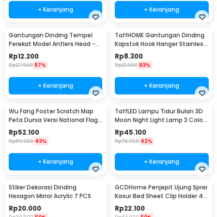
+ Keranjang
+ Keranjang
Gantungan Dinding Tempel
TaffHOME Gantungan Dinding
Perekat Model Antlers Head -
Kapstok Hook Hanger Stainless
MU03
Steel 201 - MT11
Rp
12.200
Rp
8.300
Rp
27.900
57%
Rp
21.900
63%
+ Keranjang
+ Keranjang
Wu Fang Poster Scratch Map
TaffLED Lampu Tidur Bulan 3D
Peta Dunia Versi National Flag
Moon Night Light Lamp 3 Color
- ZJP-M018
8cm 1W 5V - LD002701
Rp
52.100
Rp
45.100
Rp
89.900
43%
Rp
76.900
42%
+ Keranjang
+ Keranjang
Stiker Dekorasi Dinding
GCDHome Penjepit Ujung Sprei
Hexagon Mirror Acrylic 7 PCS
Kasur Bed Sheet Clip Holder 4
PCS - FS-1809
Rp
20.000
Rp
22.100