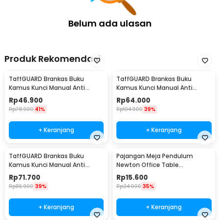
Belum ada ulasan
Produk Rekomendasi
TaffGUARD Brankas Buku
TaffGUARD Brankas Buku
Kamus Kunci Manual Anti
Kamus Kunci Manual Anti
Maling Hidden Safe Box Kecil -
Maling Hidden Safe Box Sedang
Rp
46.900
Rp
64.000
KB-10L
- KB-10L
Rp
78.900
41%
Rp
104.900
39%
+ Keranjang
+ Keranjang
TaffGUARD Brankas Buku
Pajangan Meja Pendulum
Kamus Kunci Manual Anti
Newton Office Table
Maling Hidden Safe Box Besar -
Decoration 5 Ball S - H50S
Rp
71.700
Rp
15.600
KB-10L
Rp
116.900
39%
Rp
24.000
35%
+ Keranjang
+ Keranjang