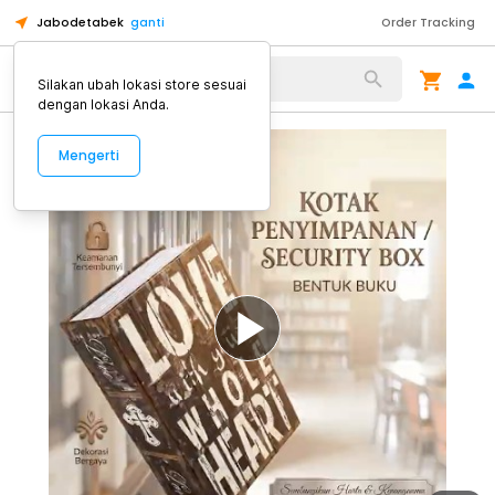
Jabodetabek
ganti
Order Tracking
Alat Kopi
Silakan ubah lokasi store sesuai
dengan lokasi Anda.
Mengerti