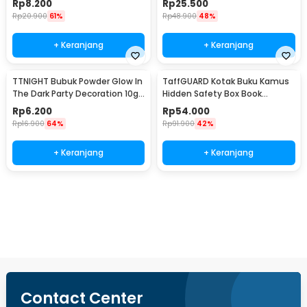
Rp
8.200
Rp
25.500
Rp
20.900
61%
Rp
48.900
48%
+ Keranjang
+ Keranjang
TTNIGHT Bubuk Powder Glow In
TaffGUARD Kotak Buku Kamus
The Dark Party Decoration 10g
Hidden Safety Box Book
- T01
Password Lock Size S - KB-10P
Rp
6.200
Rp
54.000
Rp
16.900
64%
Rp
91.900
42%
+ Keranjang
+ Keranjang
Beli Sekarang
Contact Center