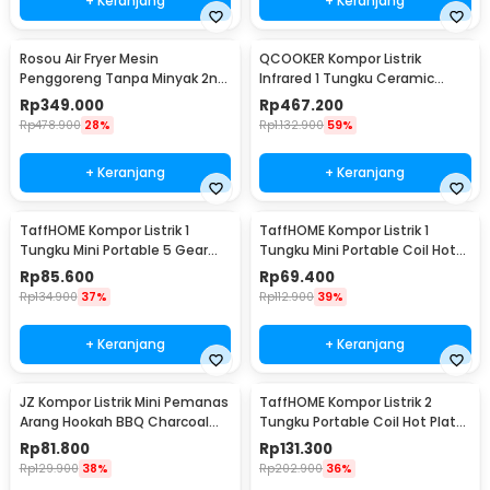
+ Keranjang
+ Keranjang
Rosou Air Fryer Mesin
QCOOKER Kompor Listrik
Penggoreng Tanpa Minyak 2nd
Infrared 1 Tungku Ceramic
Edition 2.5L OA2 - OA2
Stove 2000W - CR-DT01
Rp
349.000
Rp
467.200
Rp
478.900
28%
Rp
1.132.900
59%
+ Keranjang
+ Keranjang
TaffHOME Kompor Listrik 1
TaffHOME Kompor Listrik 1
Tungku Mini Portable 5 Gear
Tungku Mini Portable Coil Hot
Hot Plate 1000W - H1-1000-57
Plate 1000W - SHP-5701
Rp
85.600
Rp
69.400
Rp
134.900
37%
Rp
112.900
39%
+ Keranjang
+ Keranjang
JZ Kompor Listrik Mini Pemanas
TaffHOME Kompor Listrik 2
Arang Hookah BBQ Charcoal
Tungku Portable Coil Hot Plate
Burner 500W - ZD-A016
2000W - C2-2000-58
Rp
81.800
Rp
131.300
Rp
129.900
38%
Rp
202.900
36%