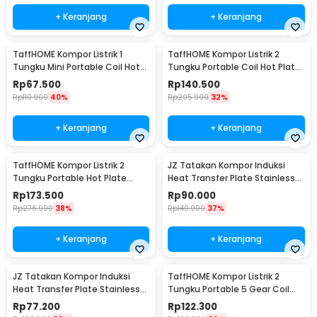
+ Keranjang
+ Keranjang
TaffHOME Kompor Listrik 1
TaffHOME Kompor Listrik 2
Tungku Mini Portable Coil Hot
Tungku Portable Coil Hot Plate
Plate 1000W - C1-1000-57
2000W - C2-2000-05
Rp
67.500
Rp
140.500
Rp
110.900
40%
Rp
205.900
32%
+ Keranjang
+ Keranjang
TaffHOME Kompor Listrik 2
JZ Tatakan Kompor Induksi
Tungku Portable Hot Plate
Heat Transfer Plate Stainless
2000W - H2-2000-04
Steel 430 24cm - J-24
Rp
173.500
Rp
90.000
Rp
276.900
38%
Rp
140.900
37%
+ Keranjang
+ Keranjang
JZ Tatakan Kompor Induksi
TaffHOME Kompor Listrik 2
Heat Transfer Plate Stainless
Tungku Portable 5 Gear Coil
Steel 430 20cm - J-20
Hot Plate 2000W - C2-2000-20
Rp
77.200
Rp
122.300