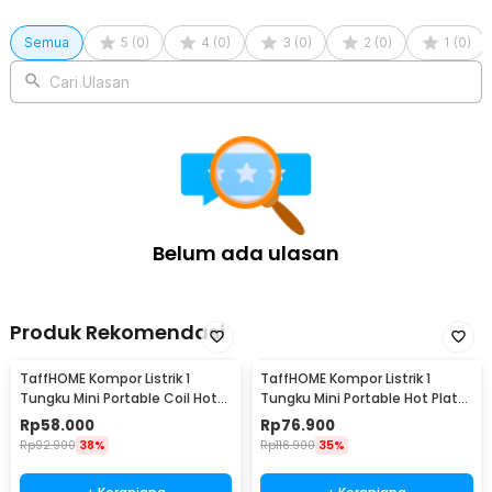
Semua
5
(
0
)
4
(
0
)
3
(
0
)
2
(
0
)
1
(
0
)
Cari Ulasan
Belum ada ulasan
Produk Rekomendasi
TaffHOME Kompor Listrik 1
TaffHOME Kompor Listrik 1
Tungku Mini Portable Coil Hot
Tungku Mini Portable Hot Plate
Plate 500W - C1-1000-03
500W - H1-500-10
Rp
58.000
Rp
76.900
Rp
92.900
38%
Rp
116.900
35%