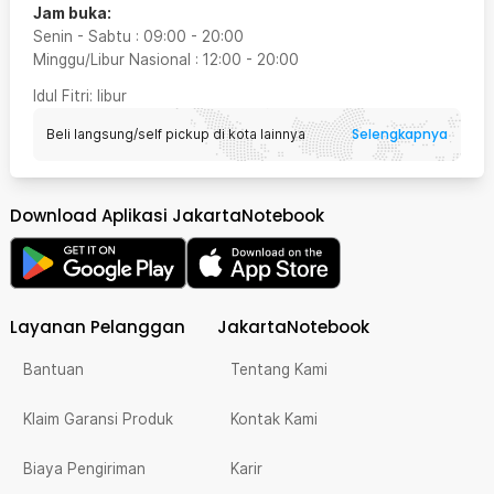
Jam buka:
Senin - Sabtu
:
09:00
-
20:00
Minggu/Libur Nasional
:
12:00
-
20:00
Idul Fitri
: libur
Selengkapnya
Beli langsung/self pickup di kota lainnya
Download Aplikasi JakartaNotebook
Layanan Pelanggan
JakartaNotebook
Bantuan
Tentang Kami
Klaim Garansi Produk
Kontak Kami
Biaya Pengiriman
Karir