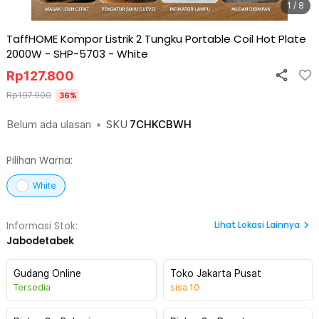
1 / 8
TaffHOME Kompor Listrik 2 Tungku Portable Coil Hot Plate
2000W - SHP-5703
-
White
Rp
127.800
Rp
197.900
36
%
Belum ada ulasan
•
SKU
7CHKCBWH
Pilihan Warna:
White
Lihat
Lokasi Lainnya
Informasi Stok:
Jabodetabek
Gudang Online
Toko Jakarta Pusat
Tersedia
sisa
10