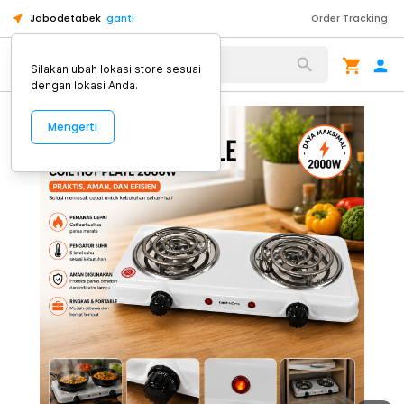
Jabodetabek
ganti
Order Tracking
Alat Kopi
Silakan ubah lokasi store sesuai
dengan lokasi Anda.
Mengerti