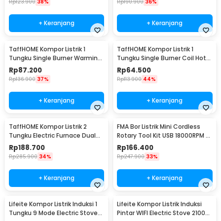
Rp
123.900
38%
Rp
190.900
36%
+ Keranjang
+ Keranjang
TaffHOME Kompor Listrik 1
TaffHOME Kompor Listrik 1
Tungku Single Burner Warming
Tungku Single Burner Coil Hot
Hot Plate 1000W - H1-1000-15
Plate 1000W - C1-1000-10
Rp
87.200
Rp
64.500
Rp
136.900
37%
Rp
113.900
44%
+ Keranjang
+ Keranjang
TaffHOME Kompor Listrik 2
FMA Bor Listrik Mini Cordless
Tungku Electric Furnace Dual
Rotary Tool Kit USB 18000RPM -
Hot Plate 2000W - SHP-5814
E108
Rp
188.700
Rp
166.400
Rp
285.900
34%
Rp
247.900
33%
+ Keranjang
+ Keranjang
Lifeite Kompor Listrik Induksi 1
Lifeite Kompor Listrik Induksi
Tungku 9 Mode Electric Stove
Pintar WIFI Electric Stove 2100W