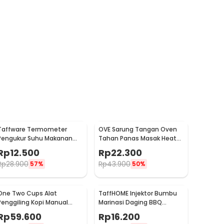
Taffware Termometer
OVE Sarung Tangan Oven
Pengukur Suhu Makanan
Tahan Panas Masak Heat
Digital Daging Kopi Susu -
Resistant Gloves - 540F
Rp
12.500
Rp
22.300
TP101
Rp
28.900
Rp
43.900
57%
50%
One Two Cups Alat
TaffHOME Injektor Bumbu
Penggiling Kopi Manual
Marinasi Daging BBQ
Coffee Grinder Portable -
Seasoning Injector - HC117
Rp
59.600
Rp
16.200
WFCG9800