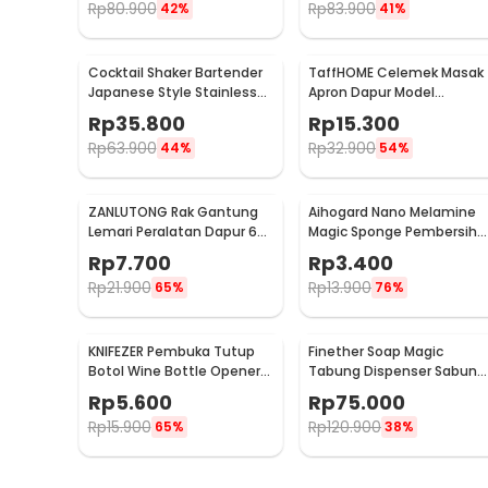
Rp
80.900
Rp
83.900
42%
41%
Cocktail Shaker Bartender
TaffHOME Celemek Masak
Japanese Style Stainless
Apron Dapur Model
Steel 200ml
Kantong Pola Spatula -
Rp
35.800
Rp
15.300
JJ41
Rp
63.900
Rp
32.900
44%
54%
ZANLUTONG Rak Gantung
Aihogard Nano Melamine
Lemari Peralatan Dapur 6
Magic Sponge Pembersih
Hook Besi - 2137
Karat Besi - CW62
Rp
7.700
Rp
3.400
Rp
21.900
Rp
13.900
65%
76%
KNIFEZER Pembuka Tutup
Finether Soap Magic
Botol Wine Bottle Opener
Tabung Dispenser Sabun
Stainless Steel - WS01
Otomatis 400ml - AD-03
Rp
5.600
Rp
75.000
Rp
15.900
Rp
120.900
65%
38%