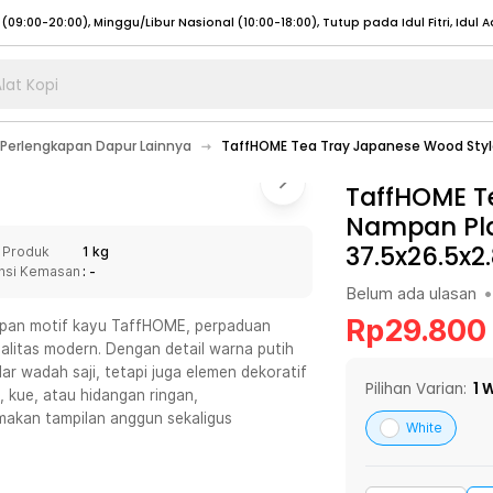
lat Kopi
umat (07:00 - 20:00), Sabtu - Minggu (08:00 - 20:00), Tutup pada Idul Fitri
Sele
Perlengkapan Dapur Lainnya
TaffHOME Tea Tray Japanese Wood Style 
:00 - 20:00), Sabtu - Minggu/ Libur Nasional (08:00 - 17:00)
Selengkapnya
:00 - 20:00), Sabtu - Minggu/ Libur Nasional (08:00 - 17:00)
TaffHOME T
Selengkapnya
Nampan Pla
 (09:00-20:00), Minggu/Libur Nasional (12:00-20:00), Tutup pada Idul Fitri
Sele
37.5x26.5x2
 Produk
1 kg
 (09:00-20:00), Minggu/Libur Nasional (12:00-20:00), Tutup pada Idul Fitri
Sele
nsi Kemasan
: -
Belum ada ulasan
•
Rp
29.800
mpan motif kayu TaffHOME, perpaduan
alitas modern. Dengan detail warna putih
ar wadah saji, tetapi juga elemen dekoratif
umat (07:00 - 20:00), Sabtu - Minggu (08:00 - 20:00), Tutup pada Idul Fitri
Sele
Pilihan Varian:
1
W
 kue, atau hidangan ringan,
makan tampilan anggun sekaligus
:00 - 20:00), Sabtu - Minggu/ Libur Nasional (08:00 - 17:00)
Selengkapnya
White
:00 - 20:00), Sabtu - Minggu/ Libur Nasional (08:00 - 17:00)
Selengkapnya