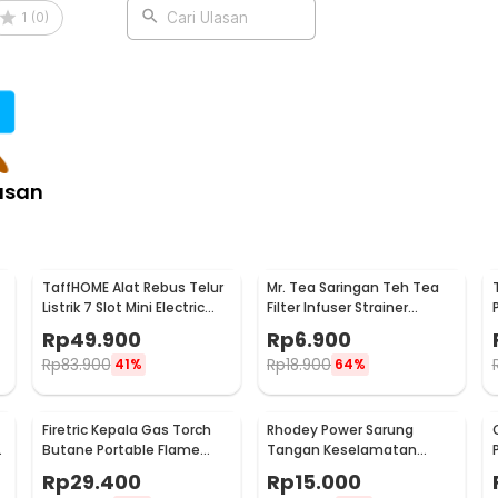
 Fleksibilitas ini menjadikannya investasi
1
(
0
)
Cari Ulasan
uat nampan ini mudah dipadukan dengan
ai alat saji, TaffHOME juga bisa difungsikan
ring, atau pajangan meja agar ruangan
asan
:
 Plastik Tatakan Gelas Teh - BD027
TaffHOME Alat Rebus Telur
Mr. Tea Saringan Teh Tea
Listrik 7 Slot Mini Electric
Filter Infuser Strainer
Egg Cooker 350W - YS-203
Chilling Man Silicon - MR03
Rp
49.900
Rp
6.900
Rp
83.900
Rp
18.900
41%
64%
Firetric Kepala Gas Torch
Rhodey Power Sarung
6
Butane Portable Flame
Tangan Keselamatan
Gun Adjustable - 807
Tahan Goresan Pisau -
Rp
29.400
Rp
15.000
EN388