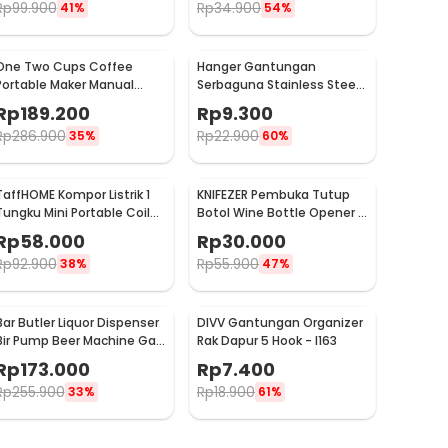
Rp
99.900
Rp
34.900
41%
54%
One Two Cups Coffee
Hanger Gantungan
Portable Maker Manual
Serbaguna Stainless Steel
Hand Press Espresso 300ml
10 PCS - M127105
Rp
189.200
Rp
9.300
- T35066
Rp
286.900
Rp
22.900
35%
60%
TaffHOME Kompor Listrik 1
KNIFEZER Pembuka Tutup
Tungku Mini Portable Coil
Botol Wine Bottle Opener -
Hot Plate 500W - C1-1000-
TYK-074B
Rp
58.000
Rp
30.000
03
Rp
92.900
Rp
55.900
38%
47%
Bar Butler Liquor Dispenser
DIVV Gantungan Organizer
Bir Pump Beer Machine Gas
Rak Dapur 5 Hook - I163
Station 900ml - P-36
Rp
173.000
Rp
7.400
Rp
255.900
Rp
18.900
33%
61%