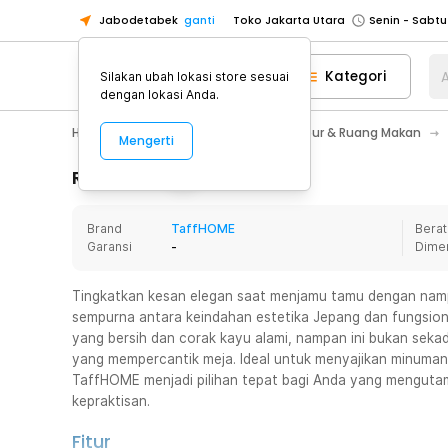
Jabodetabek
ganti
Toko Jakarta Utara
Toko Tangerang
Kategori
A
Silakan ubah lokasi store sesuai
Toko Cikupa
dengan lokasi Anda.
Pick n Go Jakarta Barat
Senin - J
Home Appliance
Perlengkapan Dapur & Ruang Makan
Mengerti
Pick n Go Bekasi
Senin - Jumat (08
Pick n Go Depok
Senin - Jumat (08
Rincian Produk
Toko Jakarta Pusat
Senin - Sabtu
Brand
TaffHOME
Berat
Toko Jakarta Barat
Senin - Sabtu
Garansi
-
Dime
Toko Jakarta Utara
Toko Tangerang
Tingkatkan kesan elegan saat menjamu tamu dengan na
sempurna antara keindahan estetika Jepang dan fungsion
Toko Cikupa
yang bersih dan corak kayu alami, nampan ini bukan sekad
Pick n Go Jakarta Barat
Senin - J
yang mempercantik meja. Ideal untuk menyajikan minuman,
TaffHOME menjadi pilihan tepat bagi Anda yang menguta
Pick n Go Bekasi
Senin - Jumat (08
kepraktisan.
Pick n Go Depok
Senin - Jumat (08
Fitur