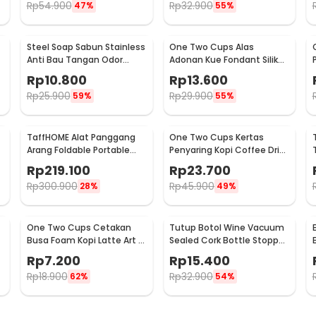
Rp
54.900
Rp
32.900
47%
55%
Steel Soap Sabun Stainless
One Two Cups Alas
Anti Bau Tangan Odor
Adonan Kue Fondant Silikon
Remove - HW071
Baking Mat Anti Slip -
Rp
10.800
Rp
13.600
JJ3873
Rp
25.900
Rp
29.900
59%
55%
TaffHOME Alat Panggang
One Two Cups Kertas
Arang Foldable Portable
Penyaring Kopi Coffee Drip
BBQ Outdoor Grill Stove -
Bag Paper Filter 50PCS -
Rp
219.100
Rp
23.700
HWSK77
T111
Rp
300.900
Rp
45.900
28%
49%
One Two Cups Cetakan
Tutup Botol Wine Vacuum
Busa Foam Kopi Latte Art 16
Sealed Cork Bottle Stopper
PCS - JJYE01
Stainless Steel - G94529
Rp
7.200
Rp
15.400
Rp
18.900
Rp
32.900
62%
54%