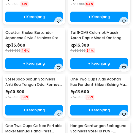
Rp
99.900
41%
Rp
34.900
54%
+ Keranjang
+ Keranjang
Cocktail Shaker Bartender
TaffHOME Celemek Masak
Japanese Style Stainless Steel
Apron Dapur Model Kantong
200ml
Pola Spatula - JJ41
Rp
35.800
Rp
15.300
Rp
63.900
44%
Rp
32.900
54%
+ Keranjang
+ Keranjang
Steel Soap Sabun Stainless
One Two Cups Alas Adonan
Anti Bau Tangan Odor Remove
Kue Fondant Silikon Baking Mat
- HW071
Anti Slip - JJ3873
Rp
10.800
Rp
13.600
Rp
25.900
59%
Rp
29.900
55%
+ Keranjang
+ Keranjang
One Two Cups Coffee Portable
Hanger Gantungan Serbaguna
Maker Manual Hand Press
Stainless Steel 10 PCS -