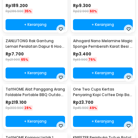
Espresso 300ml - T35066
M127105
Rp
189.200
Rp
9.300
Rp
286.900
35%
Rp
22.900
60%
+ Keranjang
+ Keranjang
ZANLUTONG Rak Gantung
Aihogard Nano Melamine Magic
Lemari Peralatan Dapur 6 Hook
Sponge Pembersih Karat Besi -
Besi - 2137
CW62
Rp
7.700
Rp
3.400
Rp
21.900
65%
Rp
13.900
76%
+ Keranjang
+ Keranjang
TaffHOME Alat Panggang Arang
One Two Cups Kertas
Foldable Portable BBQ Outdoor
Penyaring Kopi Coffee Drip Bag
Grill Stove - HWSK77
Paper Filter 50PCS - T111
Rp
219.100
Rp
23.700
Rp
300.900
28%
Rp
45.900
49%
+ Keranjang
+ Keranjang
TaffHOME Kompor Listrik 1
KNIFEZER Pembuka Tutup Botol