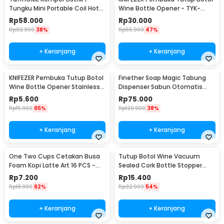
Tungku Mini Portable Coil Hot
Wine Bottle Opener - TYK-
Plate 500W - C1-1000-03
074B
Rp
58.000
Rp
30.000
Rp
92.900
38%
Rp
55.900
47%
+ Keranjang
+ Keranjang
KNIFEZER Pembuka Tutup Botol
Finether Soap Magic Tabung
Wine Bottle Opener Stainless
Dispenser Sabun Otomatis
Steel - WS01
400ml - AD-03
Rp
5.600
Rp
75.000
Rp
15.900
65%
Rp
120.900
38%
+ Keranjang
+ Keranjang
One Two Cups Cetakan Busa
Tutup Botol Wine Vacuum
Foam Kopi Latte Art 16 PCS -
Sealed Cork Bottle Stopper
JJYE01
Stainless Steel - G94529
Rp
7.200
Rp
15.400
Rp
18.900
62%
Rp
32.900
54%
+ Keranjang
+ Keranjang