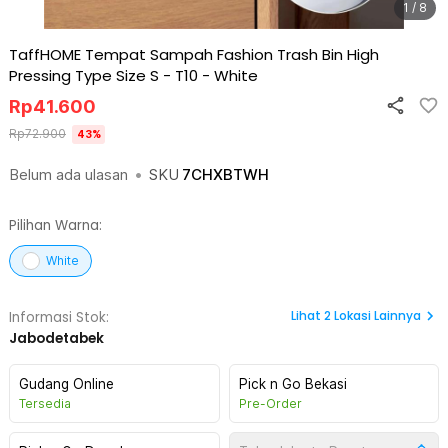
1 / 8
TaffHOME Tempat Sampah Fashion Trash Bin High
Pressing Type Size S - T10
-
White
Rp
41.600
Rp
72.900
43
%
Belum ada ulasan
•
SKU
7CHXBTWH
Pilihan Warna:
White
Lihat
2
Lokasi Lainnya
Informasi Stok:
Jabodetabek
Gudang Online
Pick n Go Bekasi
Tersedia
Pre-Order