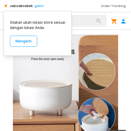
Jabodetabek
ganti
Order Tracking
Alat Kopi
Silakan ubah lokasi store sesuai
dengan lokasi Anda.
Mengerti