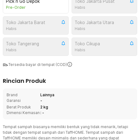
Pick n Go Depok
Toko Jakarta Pusat
Pre-Order
Habis
Toko Jakarta Barat
Toko Jakarta Utara
Habis
Habis
Toko Tangerang
Toko Cikupa
Habis
Habis
Tersedia bayar di tempat (COD)
Rincian Produk
Brand
Lainnya
Garansi
-
Berat Produk
2 kg
Dimensi Kemasan
: -
Tempat sampah biasanya memiliki bentuk yang tidak menarik, tetapi
tidak dengan tempat sampah dari TaffHOME. Tempat sampah dari
TaffHOME memiliki desain minimalis dan sederhana yang dapat