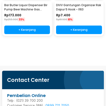
Bar Butler Liquor Dispenser Bir
DIVV Gantungan Organizer Rak
Pump Beer Machine Gas
Dapur 5 Hook - I163
Station 900ml - P-36
Rp
173.000
Rp
7.400
Rp
255.900
33%
Rp
18.900
61%
+ Keranjang
+ Keranjang
Beli Sekarang
Contact Center
Pembelian Online
Telp : (021) 39 700 200
Customer Service (WA) :
0899 721 7050