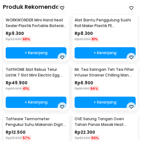
Produk Rekomendasi
WORKWONDER Mini Hand Heat
Alat Bantu Penggulung Sushi
Sealer Plastik Portable Baterai
Roll Maker Plastik PE
AA - LX2000A
22x20.5x0.1cm - E1119
Rp
9.300
Rp
8.300
Rp
22.900
60%
Rp
20.900
61%
+ Keranjang
+ Keranjang
TaffHOME Alat Rebus Telur
Mr. Tea Saringan Teh Tea Filter
Listrik 7 Slot Mini Electric Egg
Infuser Strainer Chilling Man
Cooker 350W - YS-203
Silicon - MR03
Rp
49.900
Rp
6.900
Rp
83.900
41%
Rp
18.900
64%
+ Keranjang
+ Keranjang
Taffware Termometer
OVE Sarung Tangan Oven
Pengukur Suhu Makanan Digital
Tahan Panas Masak Heat
Daging Kopi Susu - TP101
Resistant Gloves - 540F
Rp
12.500
Rp
22.300
Rp
28.900
57%
Rp
43.900
50%