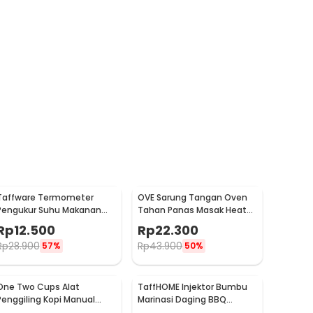
Taffware Termometer
OVE Sarung Tangan Oven
Pengukur Suhu Makanan
Tahan Panas Masak Heat
Digital Daging Kopi Susu -
Resistant Gloves - 540F
Rp
12.500
Rp
22.300
TP101
Rp
28.900
Rp
43.900
57%
50%
One Two Cups Alat
TaffHOME Injektor Bumbu
Penggiling Kopi Manual
Marinasi Daging BBQ
Coffee Grinder Portable -
Seasoning Injector - HC117