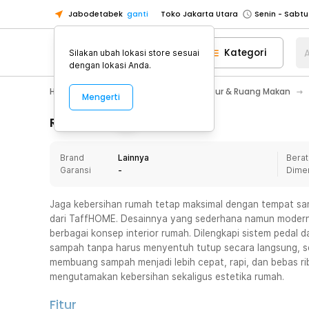
Jabodetabek
ganti
Toko Jakarta Utara
Toko Tangerang
Kategori
A
Silakan ubah lokasi store sesuai
Toko Cikupa
dengan lokasi Anda.
Pick n Go Jakarta Barat
Senin - J
Home Appliance
Perlengkapan Dapur & Ruang Makan
Mengerti
Pick n Go Bekasi
Senin - Jumat (08
Pick n Go Depok
Senin - Jumat (08
Rincian Produk
Toko Jakarta Pusat
Senin - Sabtu
Brand
Lainnya
Berat
Toko Jakarta Barat
Senin - Sabtu
Garansi
-
Dime
Toko Jakarta Utara
Toko Tangerang
Jaga kebersihan rumah tetap maksimal dengan tempat sam
dari TaffHOME. Desainnya yang sederhana namun mode
Toko Cikupa
berbagai konsep interior rumah. Dilengkapi sistem peda
Pick n Go Jakarta Barat
Senin - J
sampah tanpa harus menyentuh tutup secara langsung, seh
membuang sampah menjadi lebih cepat, rapi, dan bebas rib
Pick n Go Bekasi
Senin - Jumat (08
mengutamakan kebersihan sekaligus estetika rumah.
Pick n Go Depok
Senin - Jumat (08
Fitur