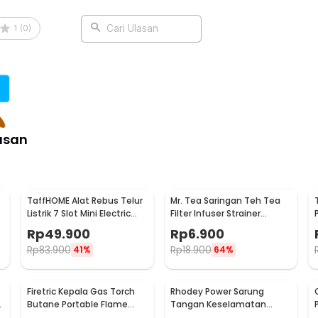
:
with Hand Press 20L - M20
1
(
0
)
Cari Ulasan
asan
TaffHOME Alat Rebus Telur
Mr. Tea Saringan Teh Tea
Listrik 7 Slot Mini Electric
Filter Infuser Strainer
Egg Cooker 350W - YS-203
Chilling Man Silicon - MR03
Rp
49.900
Rp
6.900
Rp
83.900
Rp
18.900
41%
64%
Firetric Kepala Gas Torch
Rhodey Power Sarung
6
Butane Portable Flame
Tangan Keselamatan
Gun Adjustable - 807
Tahan Goresan Pisau -