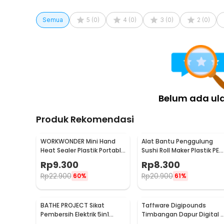
Rincian yang Anda dapatkan untuk pembelian produk ini
1 x TaffHOME Tempat Sampah Pedal Kaki Trash Bin 
Semua
5
(
0
)
4
(
0
)
3
(
0
)
2
(
0
)
Belum ada ul
Produk Rekomendasi
WORKWONDER Mini Hand
Alat Bantu Penggulung
Heat Sealer Plastik Portable
Sushi Roll Maker Plastik PE
Baterai AA - LX2000A
22x20.5x0.1cm - E1119
Rp
9.300
Rp
8.300
Rp
22.900
Rp
20.900
60%
61%
BATHE PROJECT Sikat
Taffware Digipounds
Pembersih Elektrik 5in1
Timbangan Dapur Digital 
Magic Brush Rechargeable
Satuan 1kg 0.1g - i2000