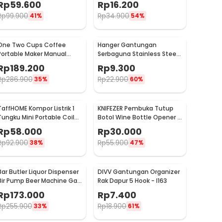
Rp
59.600
Rp
16.200
WFCG9800
Rp
99.900
Rp
34.900
41%
54%
One Two Cups Coffee
Hanger Gantungan
Portable Maker Manual
Serbaguna Stainless Steel
Hand Press Espresso 300ml
10 PCS - M127105
Rp
189.200
Rp
9.300
- T35066
Rp
286.900
Rp
22.900
35%
60%
TaffHOME Kompor Listrik 1
KNIFEZER Pembuka Tutup
Tungku Mini Portable Coil
Botol Wine Bottle Opener -
Hot Plate 500W - C1-1000-
TYK-074B
Rp
58.000
Rp
30.000
03
Rp
92.900
Rp
55.900
38%
47%
Bar Butler Liquor Dispenser
DIVV Gantungan Organizer
Bir Pump Beer Machine Gas
Rak Dapur 5 Hook - I163
Station 900ml - P-36
Rp
173.000
Rp
7.400
Rp
255.900
Rp
18.900
33%
61%