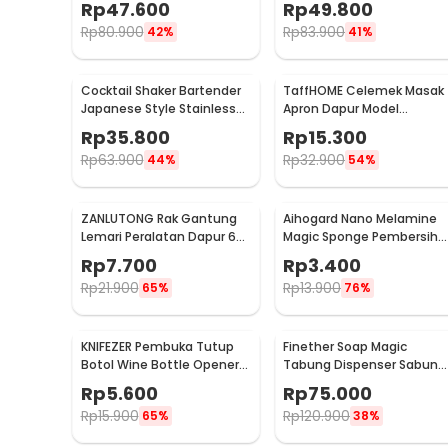
Rp
47.600
Rp
49.800
- WQ8110
Rp
80.900
Rp
83.900
42%
41%
Cocktail Shaker Bartender
TaffHOME Celemek Masak
Japanese Style Stainless
Apron Dapur Model
Steel 200ml
Kantong Pola Spatula -
Rp
35.800
Rp
15.300
JJ41
Rp
63.900
Rp
32.900
44%
54%
ZANLUTONG Rak Gantung
Aihogard Nano Melamine
Lemari Peralatan Dapur 6
Magic Sponge Pembersih
Hook Besi - 2137
Karat Besi - CW62
Rp
7.700
Rp
3.400
Rp
21.900
Rp
13.900
65%
76%
KNIFEZER Pembuka Tutup
Finether Soap Magic
Botol Wine Bottle Opener
Tabung Dispenser Sabun
Stainless Steel - WS01
Otomatis 400ml - AD-03
Rp
5.600
Rp
75.000
Rp
15.900
Rp
120.900
65%
38%