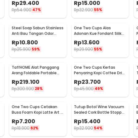
Rp
29.400
Rp
15.000
EN388
Rp
54.900
Rp
32.900
47%
55%
Steel Soap Sabun Stainless
One Two Cups Alas
Anti Bau Tangan Odor
Adonan Kue Fondant Silikon
Remove - HW071
Baking Mat Anti Slip -
Rp
10.800
Rp
13.600
JJ3873
Rp
25.900
Rp
29.900
59%
55%
TaffHOME Alat Panggang
One Two Cups Kertas
Arang Foldable Portable
Penyaring Kopi Coffee Drip
BBQ Outdoor Grill Stove -
Bag Paper Filter 50PCS -
Rp
219.100
Rp
23.700
HWSK77
T111
Rp
300.900
Rp
45.900
28%
49%
One Two Cups Cetakan
Tutup Botol Wine Vacuum
Busa Foam Kopi Latte Art 16
Sealed Cork Bottle Stopper
PCS - JJYE01
Stainless Steel - G94529
Rp
7.200
Rp
15.400
Rp
18.900
Rp
32.900
62%
54%