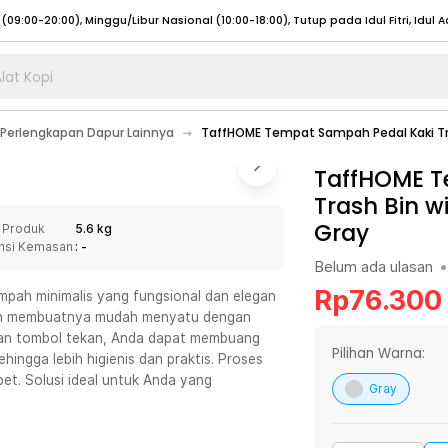
lat Kopi
umat (07:00 - 20:00), Sabtu - Minggu (08:00 - 20:00), Tutup pada Idul Fitri
Sele
Perlengkapan Dapur Lainnya
TaffHOME Tempat Sampah Pedal Kaki Tra
:00 - 20:00), Sabtu - Minggu/ Libur Nasional (08:00 - 17:00)
Selengkapnya
:00 - 20:00), Sabtu - Minggu/ Libur Nasional (08:00 - 17:00)
TaffHOME T
Selengkapnya
Trash Bin w
 (09:00-20:00), Minggu/Libur Nasional (12:00-20:00), Tutup pada Idul Fitri
Sele
Gray
 Produk
5.6 kg
 (09:00-20:00), Minggu/Libur Nasional (12:00-20:00), Tutup pada Idul Fitri
Sele
nsi Kemasan
: -
Belum ada ulasan
•
Rp
76.300
pah minimalis yang fungsional dan elegan
rn membuatnya mudah menyatu dengan
l dan tombol tekan, Anda dapat membuang
umat (07:00 - 20:00), Sabtu - Minggu (08:00 - 20:00), Tutup pada Idul Fitri
Sele
Pilihan Warna:
ingga lebih higienis dan praktis. Proses
et. Solusi ideal untuk Anda yang
:00 - 20:00), Sabtu - Minggu/ Libur Nasional (08:00 - 17:00)
Selengkapnya
Gray
:00 - 20:00), Sabtu - Minggu/ Libur Nasional (08:00 - 17:00)
Selengkapnya