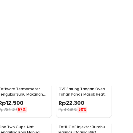
Taffware Termometer
OVE Sarung Tangan Oven
Pengukur Suhu Makanan
Tahan Panas Masak Heat
Digital Daging Kopi Susu -
Resistant Gloves - 540F
Rp
12.500
Rp
22.300
TP101
Rp
28.900
Rp
43.900
57%
50%
One Two Cups Alat
TaffHOME Injektor Bumbu
Penggiling Kopi Manual
Marinasi Daging BBQ