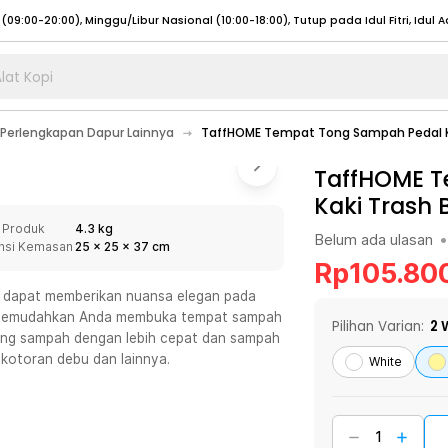
lat Kopi
umat (07:00 - 20:00), Sabtu - Minggu (08:00 - 20:00), Tutup pada Idul Fitri
Sele
Perlengkapan Dapur Lainnya
TaffHOME Tempat Tong Sampah Pedal Kak
:00 - 20:00), Sabtu - Minggu/ Libur Nasional (08:00 - 17:00)
Selengkapnya
:00 - 20:00), Sabtu - Minggu/ Libur Nasional (08:00 - 17:00)
TaffHOME T
Selengkapnya
Kaki Trash 
 (09:00-20:00), Minggu/Libur Nasional (12:00-20:00), Tutup pada Idul Fitri
Sele
 Produk
4.3 kg
 (09:00-20:00), Minggu/Libur Nasional (12:00-20:00), Tutup pada Idul Fitri
Sele
Belum ada ulasan
•
nsi Kemasan
25
x
25
x
37
cm
Rp
105.80
g dapat memberikan nuansa elegan pada
g memudahkan Anda membuka tempat sampah
Pilihan Varian:
2
W
ng sampah dengan lebih cepat dan sampah
umat (07:00 - 20:00), Sabtu - Minggu (08:00 - 20:00), Tutup pada Idul Fitri
Sele
kotoran debu dan lainnya.
White
:00 - 20:00), Sabtu - Minggu/ Libur Nasional (08:00 - 17:00)
Selengkapnya
:00 - 20:00), Sabtu - Minggu/ Libur Nasional (08:00 - 17:00)
Selengkapnya