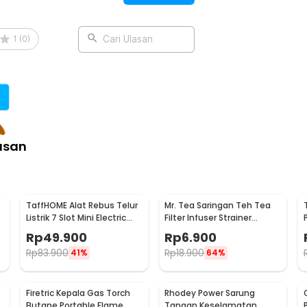
 Bin - M30
1
(
0
)
Cari Ulasan
asan
TaffHOME Alat Rebus Telur
Mr. Tea Saringan Teh Tea
Listrik 7 Slot Mini Electric
Filter Infuser Strainer
Egg Cooker 350W - YS-203
Chilling Man Silicon - MR03
Rp
49.900
Rp
6.900
Rp
83.900
Rp
18.900
41%
64%
Firetric Kepala Gas Torch
Rhodey Power Sarung
6
Butane Portable Flame
Tangan Keselamatan