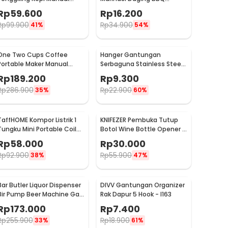
Coffee Grinder Portable -
Seasoning Injector - HC117
Rp
59.600
Rp
16.200
WFCG9800
Rp
99.900
Rp
34.900
41%
54%
One Two Cups Coffee
Hanger Gantungan
Portable Maker Manual
Serbaguna Stainless Steel
Hand Press Espresso 300ml
10 PCS - M127105
Rp
189.200
Rp
9.300
- T35066
Rp
286.900
Rp
22.900
35%
60%
TaffHOME Kompor Listrik 1
KNIFEZER Pembuka Tutup
Tungku Mini Portable Coil
Botol Wine Bottle Opener -
Hot Plate 500W - C1-1000-
TYK-074B
Rp
58.000
Rp
30.000
03
Rp
92.900
Rp
55.900
38%
47%
Bar Butler Liquor Dispenser
DIVV Gantungan Organizer
Bir Pump Beer Machine Gas
Rak Dapur 5 Hook - I163
Station 900ml - P-36
Rp
173.000
Rp
7.400
Rp
255.900
Rp
18.900
33%
61%