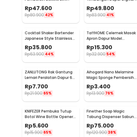
Magic Brush Rechargeable
Satuan 1kg 0.1g - i2000
Rp
47.600
Rp
49.800
- WQ8110
Rp
80.900
Rp
83.900
42%
41%
Cocktail Shaker Bartender
TaffHOME Celemek Masak
Japanese Style Stainless
Apron Dapur Model
Steel 200ml
Kantong Pola Spatula -
Rp
35.800
Rp
15.300
JJ41
Rp
63.900
Rp
32.900
44%
54%
ZANLUTONG Rak Gantung
Aihogard Nano Melamine
Lemari Peralatan Dapur 6
Magic Sponge Pembersih
Hook Besi - 2137
Karat Besi - CW62
Rp
7.700
Rp
3.400
Rp
21.900
Rp
13.900
65%
76%
KNIFEZER Pembuka Tutup
Finether Soap Magic
Botol Wine Bottle Opener
Tabung Dispenser Sabun
Stainless Steel - WS01
Otomatis 400ml - AD-03
Rp
5.600
Rp
75.000
Rp
15.900
Rp
120.900
65%
38%