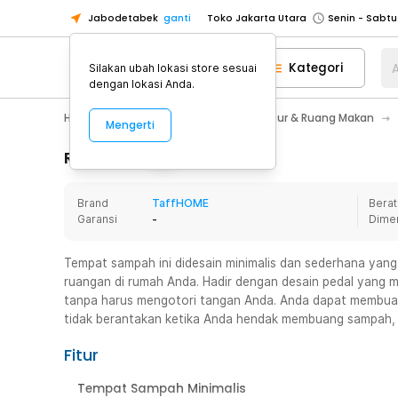
Jabodetabek
ganti
Toko Jakarta Utara
Toko Tangerang
Kategori
A
Silakan ubah lokasi store sesuai
Toko Cikupa
dengan lokasi Anda.
Pick n Go Jakarta Barat
Senin - J
Home Appliance
Perlengkapan Dapur & Ruang Makan
Mengerti
Pick n Go Bekasi
Senin - Jumat (08
Pick n Go Depok
Senin - Jumat (08
Rincian Produk
Toko Jakarta Pusat
Senin - Sabtu
Brand
TaffHOME
Berat
Toko Jakarta Barat
Senin - Sabtu
Garansi
-
Dime
Toko Jakarta Utara
Toko Tangerang
Tempat sampah ini didesain minimalis dan sederhana yan
ruangan di rumah Anda. Hadir dengan desain pedal yan
Toko Cikupa
tanpa harus mengotori tangan Anda. Anda dapat membua
Pick n Go Jakarta Barat
Senin - J
tidak berantakan ketika Anda hendak membuang sampah, 
Pick n Go Bekasi
Senin - Jumat (08
Fitur
Pick n Go Depok
Senin - Jumat (08
Tempat Sampah Minimalis