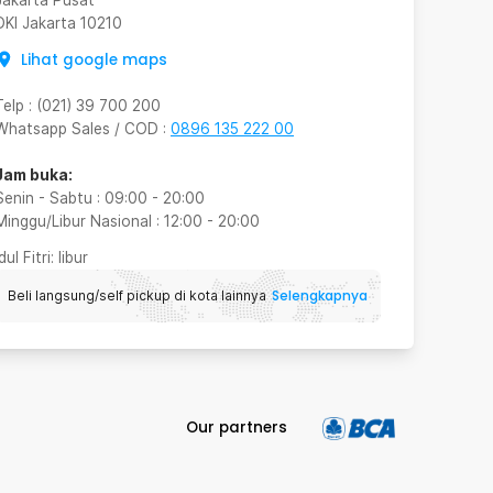
DKI Jakarta
10210
Lihat google maps
Telp
:
(021) 39 700 200
Whatsapp Sales / COD
:
0896 135 222 00
Jam buka:
Senin - Sabtu
:
09:00
-
20:00
Minggu/Libur Nasional
:
12:00
-
20:00
Idul Fitri
: libur
Selengkapnya
Beli langsung/self pickup di kota lainnya
Our partners