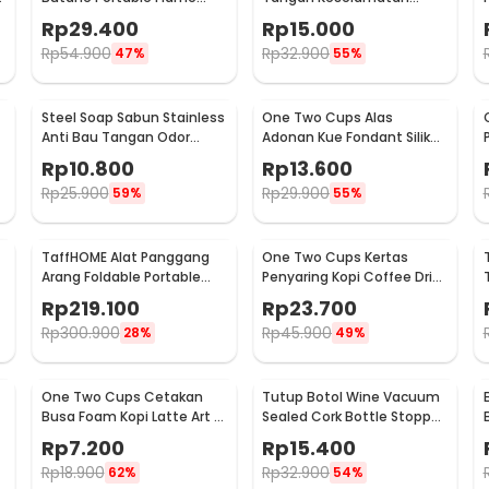
Gun Adjustable - 807
Tahan Goresan Pisau -
Rp
29.400
Rp
15.000
EN388
Rp
54.900
Rp
32.900
47%
55%
Steel Soap Sabun Stainless
One Two Cups Alas
Anti Bau Tangan Odor
Adonan Kue Fondant Silikon
Remove - HW071
Baking Mat Anti Slip -
Rp
10.800
Rp
13.600
JJ3873
Rp
25.900
Rp
29.900
59%
55%
TaffHOME Alat Panggang
One Two Cups Kertas
Arang Foldable Portable
Penyaring Kopi Coffee Drip
BBQ Outdoor Grill Stove -
Bag Paper Filter 50PCS -
Rp
219.100
Rp
23.700
HWSK77
T111
Rp
300.900
Rp
45.900
28%
49%
One Two Cups Cetakan
Tutup Botol Wine Vacuum
Busa Foam Kopi Latte Art 16
Sealed Cork Bottle Stopper
PCS - JJYE01
Stainless Steel - G94529
Rp
7.200
Rp
15.400
Rp
18.900
Rp
32.900
62%
54%