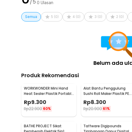
/5
0
Ulasan
1 x TaffHOME Tempat Tong Sampah Pedal Kaki Trash
Semua
5
(
0
)
4
(
0
)
3
(
0
)
2
(
0
)
Belum ada ul
Produk Rekomendasi
WORKWONDER Mini Hand
Alat Bantu Penggulung
Heat Sealer Plastik Portable
Sushi Roll Maker Plastik PE
Baterai AA - LX2000A
22x20.5x0.1cm - E1119
Rp
9.300
Rp
8.300
Rp
22.900
Rp
20.900
60%
61%
BATHE PROJECT Sikat
Taffware Digipounds
Pembersih Elektrik 5in1
Timbangan Dapur Digital 