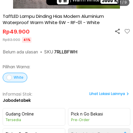
1 / 9
TaffLED Lampu Dinding Hias Modern Aluminium
Waterproof Warm White 6W - RF-01
-
White
Rp
49.900
Rp
83.900
41
%
Belum ada ulasan
•
SKU
7RLLBFWH
Pilihan Warna:
White
Lihat
Lokasi Lainnya
Informasi Stok:
Jabodetabek
Gudang Online
Pick n Go Bekasi
Tersedia
Pre-Order