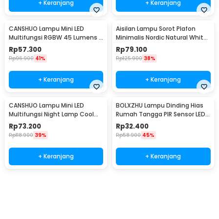
+ Keranjang
+ Keranjang
CANSHUO Lampu Mini LED
Aisilan Lampu Sorot Plafon
Multifungsi RGBW 45 Lumens 3
Minimalis Nordic Natural White
PCS with Remote - YJ-905
4000K 7W - MSD52
Rp
57.300
Rp
79.100
Rp
96.900
41%
Rp
125.900
38%
+ Keranjang
+ Keranjang
CANSHUO Lampu Mini LED
BOLXZHU Lampu Dinding Hias
Multifungsi Night Lamp Cool
Rumah Tangga PIR Sensor LED
White 4.5V 3W 6 PCS - TD001
Warm White 3W - HCGY003
Rp
73.200
Rp
32.400
Rp
118.900
39%
Rp
58.900
45%
+ Keranjang
+ Keranjang
Beli Sekarang