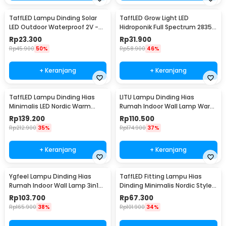
TaffLED Lampu Dinding Solar
TaffLED Grow Light LED
LED Outdoor Waterproof 2V -
Hidroponik Full Spectrum 2835
OO10
SMD 220V 50W - RO22
Rp
23.300
Rp
31.900
Rp
45.900
50%
Rp
58.900
46%
+ Keranjang
+ Keranjang
TaffLED Lampu Dinding Hias
LITU Lampu Dinding Hias
Minimalis LED Nordic Warm
Rumah Indoor Wall Lamp Warm
White E27 12W - G9
White 3000K 7W - W22
Rp
139.200
Rp
110.500
Rp
212.900
35%
Rp
174.900
37%
+ Keranjang
+ Keranjang
Ygfeel Lampu Dinding Hias
TaffLED Fitting Lampu Hias
Rumah Indoor Wall Lamp 3in1
Dinding Minimalis Nordic Style
Color - JS-QD407
E27 265V - WF-M004
Rp
103.700
Rp
67.300
Rp
165.900
38%
Rp
101.900
34%