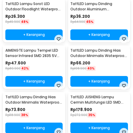
TaffLED Lampu Sorot LED
TaffLED Lampu Dinding
Outdoor Floodlight Waterproof
Outdoor Aluminium
Cool White 50W - A8
Waterproof LED 3W Warm
Rp
26.300
Rp
36.200
White - WD079
Rp
49.900
48%
Rp
64.900
45%
+ Keranjang
+ Keranjang
AIMENGTE Lampu Tempel LED
TaffLED Lampu Dinding Hias
Sensor Infrared SMD 2835 5V
Outdoor Minimalis Waterproof
50cm - D2835
Warm White 6W - NR-10
Rp
47.600
Rp
66.200
Rp
80.900
42%
Rp
108.900
40%
+ Keranjang
+ Keranjang
TaffLED Lampu Dinding Hias
TaffLED JUSHENG Lampu
Outdoor Minimalis Waterproof
Cermin Multifungsi LED SMD
Warm White 12W - NR-10
2835 Cool White 14W 62cm -
Rp
73.800
Rp
178.900
5960
Rp
118.900
38%
Rp
272.900
35%
+ Keranjang
+ Keranjang