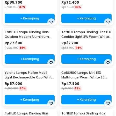
Aluminium 12W Warm White -
Aluminium 3W - ABD-3W-SJX
Rp
85.700
Rp
72.400
B1001
Rp
134.900
37%
Rp
117.900
39%
+ Keranjang
+ Keranjang
TaffLED Lampu Dinding Hias
TaffLED Lampu Dinding Hias LED
Outdoor Modern Aluminium
Corridor Light 3W Warm White
6W Warm White - MSL021
3000K - F0011
Rp
77.600
Rp
32.200
Rp
123.900
38%
Rp
58.900
46%
+ Keranjang
+ Keranjang
Yeleno Lampu Plafon Mobil
CANSHUO Lampu Mini LED
Light Rechargeable Cool White
Multifungsi Warm White 20
2.2W - Y-975
Lumens 1W 3 PCS - YJ-904
Rp
67.000
Rp
47.900
Rp
109.900
40%
Rp
81.900
42%
+ Keranjang
+ Keranjang
TaffLED Lampu Dinding Hias
TaffLED Lampu Dinding Hias