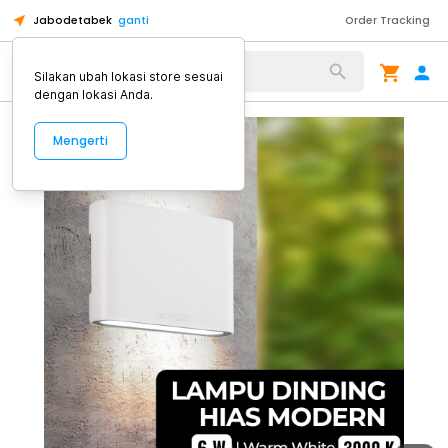
Jabodetabek
ganti
Order Tracking
Alat Kopi
Silakan ubah lokasi store sesuai
dengan lokasi Anda.
Mengerti