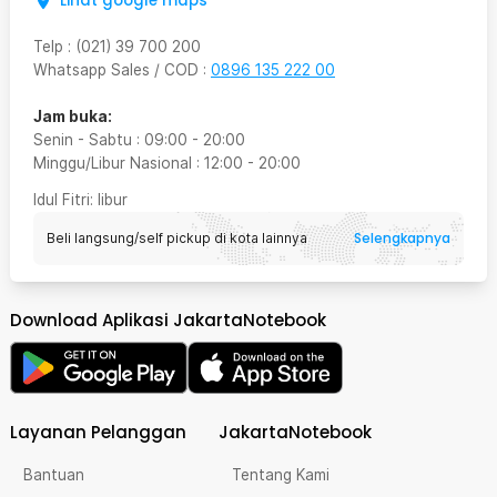
Lihat google maps
Telp
:
(021) 39 700 200
Whatsapp Sales / COD
:
0896 135 222 00
Jam buka:
Senin - Sabtu
:
09:00
-
20:00
Minggu/Libur Nasional
:
12:00
-
20:00
Idul Fitri
: libur
Selengkapnya
Beli langsung/self pickup di kota lainnya
Download Aplikasi JakartaNotebook
Layanan Pelanggan
JakartaNotebook
Bantuan
Tentang Kami