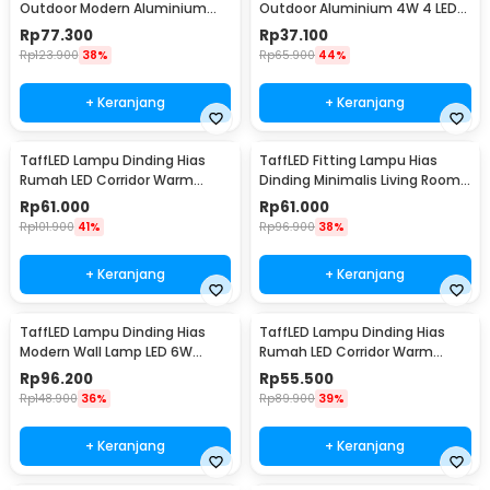
Outdoor Modern Aluminium
Outdoor Aluminium 4W 4 LED
6W Warm White - MSL022
Warm White - B053
Rp
77.300
Rp
37.100
Rp
123.900
38%
Rp
65.900
44%
+ Keranjang
+ Keranjang
TaffLED Lampu Dinding Hias
TaffLED Fitting Lampu Hias
Rumah LED Corridor Warm
Dinding Minimalis Living Room
White 3000K 6W 29cm - F0011
Light E27 - F215
Rp
61.000
Rp
61.000
Rp
101.900
41%
Rp
96.900
38%
+ Keranjang
+ Keranjang
TaffLED Lampu Dinding Hias
TaffLED Lampu Dinding Hias
Modern Wall Lamp LED 6W
Rumah LED Corridor Warm
Warm White 85-265V -
White 3000K 6W 22cm - F0011
Rp
96.200
Rp
55.500
WLA8286
Rp
148.900
36%
Rp
89.900
39%
+ Keranjang
+ Keranjang