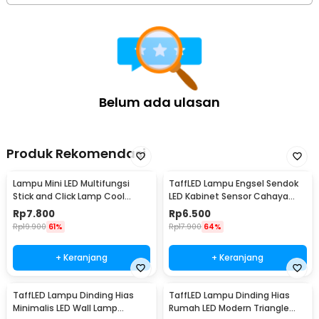
Belum ada ulasan
Produk Rekomendasi
Lampu Mini LED Multifungsi
TaffLED Lampu Engsel Sendok
Stick and Click Lamp Cool
LED Kabinet Sensor Cahaya
White 6.5cm - LL003
Cool White 12V - XYD
Rp
7.800
Rp
6.500
Rp
19.900
61%
Rp
17.900
64%
+ Keranjang
+ Keranjang
TaffLED Lampu Dinding Hias
TaffLED Lampu Dinding Hias
Minimalis LED Wall Lamp
Rumah LED Modern Triangle