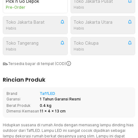
Pick n Go Depok
Toko Jakarta Pusat
Pre-Order
Habis
Toko Jakarta Barat
Toko Jakarta Utara
Habis
Habis
Toko Tangerang
Toko Cikupa
Habis
Habis
Tersedia bayar di tempat (COD)
Rincian Produk
Brand
TaffLED
Garansi
1 Tahun Garansi Resmi
Berat Produk
0.4 kg
Dimensi Kemasan
11
x
4
x
13
cm
Hidupkan suasana di rumah Anda dengan memasang lampu dinding hias
outdoor dari TaffLED. Lampu LED ini sangat cocok dijadikan sebagai
lampu dekorasi rumah berkat desainnya yang slim. Lampu ini dapat