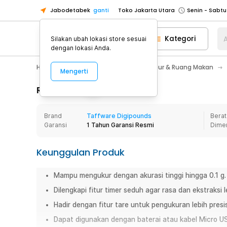
Jabodetabek
ganti
Toko Jakarta Utara
Toko Tangerang
Kategori
A
Silakan ubah lokasi store sesuai
Toko Cikupa
dengan lokasi Anda.
Pick n Go Jakarta Barat
Senin - J
Home Appliance
Perlengkapan Dapur & Ruang Makan
Mengerti
Pick n Go Bekasi
Senin - Jumat (08
Pick n Go Depok
Senin - Jumat (08
Rincian Produk
Toko Jakarta Pusat
Senin - Sabtu
Brand
Taffware Digipounds
Berat
Toko Jakarta Barat
Senin - Sabtu
Garansi
1 Tahun Garansi Resmi
Dime
Toko Jakarta Utara
Toko Tangerang
Keunggulan Produk
Toko Cikupa
Mampu mengukur dengan akurasi tinggi hingga 0.1 g.
Pick n Go Jakarta Barat
Senin - J
Dilengkapi fitur timer seduh agar rasa dan ekstraksi l
Pick n Go Bekasi
Senin - Jumat (08
Hadir dengan fitur tare untuk pengukuran lebih presis
Pick n Go Depok
Senin - Jumat (08
Dapat digunakan dengan baterai atau kabel Micro U