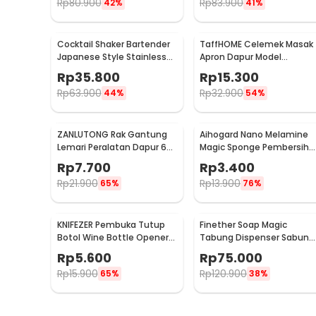
Rp
80.900
Rp
83.900
42%
41%
Cocktail Shaker Bartender
TaffHOME Celemek Masak
Japanese Style Stainless
Apron Dapur Model
Steel 200ml
Kantong Pola Spatula -
Rp
35.800
Rp
15.300
JJ41
Rp
63.900
Rp
32.900
44%
54%
ZANLUTONG Rak Gantung
Aihogard Nano Melamine
Lemari Peralatan Dapur 6
Magic Sponge Pembersih
Hook Besi - 2137
Karat Besi - CW62
Rp
7.700
Rp
3.400
Rp
21.900
Rp
13.900
65%
76%
KNIFEZER Pembuka Tutup
Finether Soap Magic
Botol Wine Bottle Opener
Tabung Dispenser Sabun
Stainless Steel - WS01
Otomatis 400ml - AD-03
Rp
5.600
Rp
75.000
Rp
15.900
Rp
120.900
65%
38%