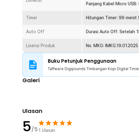
Dimensi
Panjang Kabel Micro USB:
Timbangan secara otomatis mengurangi berat wadah aga
untuk membuat kopi yang membutuhkan presisi tinggi.
Timer
Hitungan Timer: 99 menit 
2 Mode Daya
Menggunakan timbangan dapur kapan saja bukan masal
Auto Off
Durasi Auto Off: Setelah 
Gunakan baterai untuk waktu penggunaan lebih panjang
daya saat darurat.
Lisensi Produk
No. MKG: IMKG.19.01.2025
Kelengkapan Produk
Buku Petunjuk Penggunaan
Rincian yang Anda dapatkan untuk pembelian produk ini
Taffware Digipounds Timbangan Kopi Digital Time
1 x Taffware Digipounds Timbangan Kopi Digital Time
Galeri
1 x Pad Silikon
1 x Kabel Micro USB
1 x Panduan Penggunaan
Ulasan
5
/5
1
Ulasan