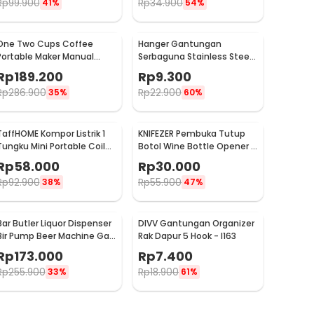
Rp
99.900
Rp
34.900
41%
54%
One Two Cups Coffee
Hanger Gantungan
Portable Maker Manual
Serbaguna Stainless Steel
Hand Press Espresso 300ml
10 PCS - M127105
Rp
189.200
Rp
9.300
- T35066
Rp
286.900
Rp
22.900
35%
60%
TaffHOME Kompor Listrik 1
KNIFEZER Pembuka Tutup
Tungku Mini Portable Coil
Botol Wine Bottle Opener -
Hot Plate 500W - C1-1000-
TYK-074B
Rp
58.000
Rp
30.000
03
Rp
92.900
Rp
55.900
38%
47%
Bar Butler Liquor Dispenser
DIVV Gantungan Organizer
Bir Pump Beer Machine Gas
Rak Dapur 5 Hook - I163
Station 900ml - P-36
Rp
173.000
Rp
7.400
Rp
255.900
Rp
18.900
33%
61%