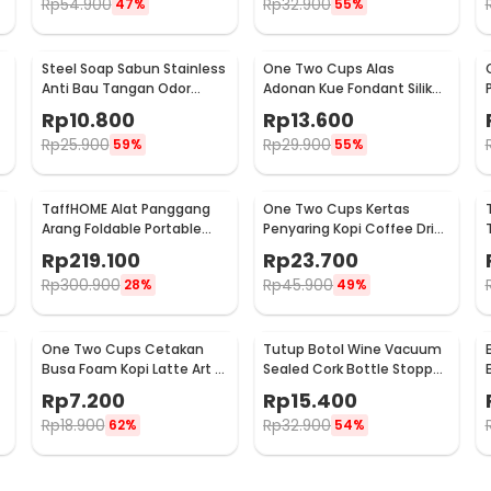
Rp
54.900
Rp
32.900
47%
55%
Steel Soap Sabun Stainless
One Two Cups Alas
Anti Bau Tangan Odor
Adonan Kue Fondant Silikon
Remove - HW071
Baking Mat Anti Slip -
Rp
10.800
Rp
13.600
JJ3873
Rp
25.900
Rp
29.900
59%
55%
TaffHOME Alat Panggang
One Two Cups Kertas
Arang Foldable Portable
Penyaring Kopi Coffee Drip
BBQ Outdoor Grill Stove -
Bag Paper Filter 50PCS -
Rp
219.100
Rp
23.700
HWSK77
T111
Rp
300.900
Rp
45.900
28%
49%
One Two Cups Cetakan
Tutup Botol Wine Vacuum
Busa Foam Kopi Latte Art 16
Sealed Cork Bottle Stopper
PCS - JJYE01
Stainless Steel - G94529
Rp
7.200
Rp
15.400
Rp
18.900
Rp
32.900
62%
54%