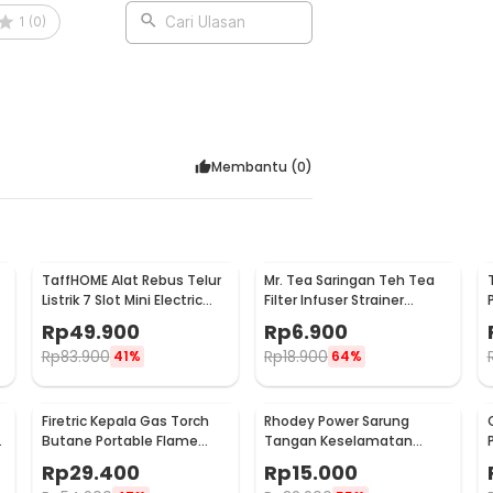
1
(
0
)
Cari Ulasan
Membantu (
0
)
TaffHOME Alat Rebus Telur
Mr. Tea Saringan Teh Tea
Listrik 7 Slot Mini Electric
Filter Infuser Strainer
Egg Cooker 350W - YS-203
Chilling Man Silicon - MR03
Rp
49.900
Rp
6.900
Rp
83.900
Rp
18.900
41%
64%
Firetric Kepala Gas Torch
Rhodey Power Sarung
6
Butane Portable Flame
Tangan Keselamatan
Gun Adjustable - 807
Tahan Goresan Pisau -
Rp
29.400
Rp
15.000
EN388