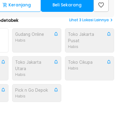
Keranjang
Beli Sekarang
Lihat
3
Lokasi Lainnya
odetabek
Gudang Online
Toko Jakarta
Habis
Pusat
Habis
Toko Jakarta
Toko Cikupa
Habis
Utara
Habis
Pick n Go Depok
Habis