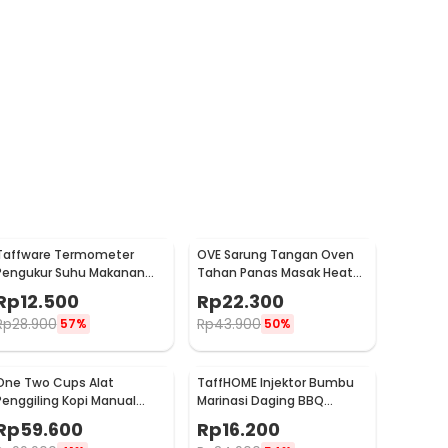
Taffware Termometer
OVE Sarung Tangan Oven
Pengukur Suhu Makanan
Tahan Panas Masak Heat
Digital Daging Kopi Susu -
Resistant Gloves - 540F
Rp
12.500
Rp
22.300
TP101
Rp
28.900
Rp
43.900
57%
50%
One Two Cups Alat
TaffHOME Injektor Bumbu
Penggiling Kopi Manual
Marinasi Daging BBQ
Coffee Grinder Portable -
Seasoning Injector - HC117
Rp
59.600
Rp
16.200
WFCG9800