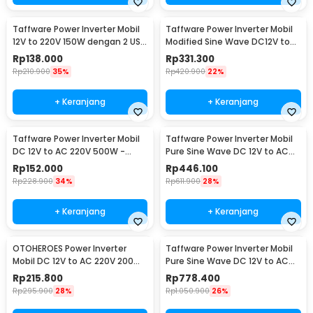
Taffware Power Inverter Mobil
Taffware Power Inverter Mobil
12V to 220V 150W dengan 2 USB
Modified Sine Wave DC12V to
Port - PI-150W
AC220V 2000W - ZX-2000E
Rp
138.000
Rp
331.300
Rp
210.900
35%
Rp
420.900
22%
+ Keranjang
+ Keranjang
Taffware Power Inverter Mobil
Taffware Power Inverter Mobil
DC 12V to AC 220V 500W -
Pure Sine Wave DC 12V to AC
SAA-500A
220V 1000W - NBQ1000W
Rp
152.000
Rp
446.100
Rp
228.900
34%
Rp
611.900
28%
+ Keranjang
+ Keranjang
OTOHEROES Power Inverter
Taffware Power Inverter Mobil
Mobil DC 12V to AC 220V 200W
Pure Sine Wave DC 12V to AC
- E8981
220V 2000W - NBQ2000W
Rp
215.800
Rp
778.400
Rp
295.900
28%
Rp
1.050.900
26%