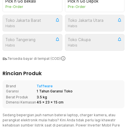
Pick n Go Bekasi
Pick n Go Depok
Pre-Order
Pre-Order
Toko Jakarta Barat
Toko Jakarta Utara
Habis
Habis
Toko Tangerang
Toko Cikupa
Habis
Habis
Tersedia bayar di tempat (COD)
Rincian Produk
Brand
Taffware
Garansi
1 Tahun Garansi Toko
Berat Produk
3.5 kg
Dimensi Kemasan
45
x
23
x
15
cm
Sedang bepergian jauh namun baterai laptop, charger kamera, atau
perangkat elektronik mulai habis? Kini Anda tidak perlu lagi khawatir
kehabisan sumber listrik saat di perjalanan. Power Inverter Mobil Pure