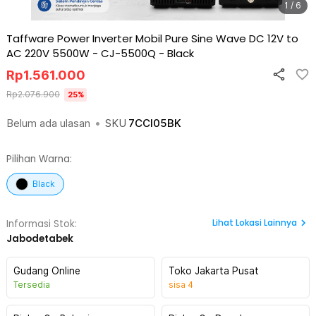
1 / 6
Taffware Power Inverter Mobil Pure Sine Wave DC 12V to
AC 220V 5500W - CJ-5500Q
-
Black
Rp
1.561.000
Rp
2.076.900
25
%
Belum ada ulasan
•
SKU
7CCI05BK
Pilihan Warna:
Black
Lihat
Lokasi Lainnya
Informasi Stok:
Jabodetabek
Gudang Online
Toko Jakarta Pusat
Tersedia
sisa
4