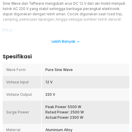
Sine Wave dari Taffware mengubah arus DC 12 V dari aki mobil menjadi
listrik AC 220 V yang stabil sehingga berbagai perangkat elektronik
dapat digunakan dengan lebih aman. Cocok digunakan saat road trip,
camping, pekerjaan lapangan, hingga sebagai sumber listrik darurat.
Fitur
Pure Sine Wave yang Lebih Aman
Lebih Banyak
Power inverter ini menggunakan teknologi Pure Sine Wave yang
menghasilkan gelombang listrik menyerupai listrik PLN. Output
Spesifikasi
yang stabil membantu perangkat elektronik bekerja lebih optimal
dan mengurangi risiko gangguan pada perangkat sensitif seperti
laptop, charger kamera, monitor, maupun perangkat elektronik
Wave Form
Pure Sine Wave
lainnya. Dibanding inverter modified sine wave, jenis pure sine
wave memberikan kualitas daya yang lebih baik sehingga lebih
Voltase Input
12 V
aman digunakan untuk berbagai kebutuhan.
Konversi DC 12 V ke AC 220 V Berdaya Besar
Voltase Output
220 V
Power inverter mampu mengubah sumber listrik DC 12 V dari aki
kendaraan menjadi output AC 220 V. Memiliki Peak Power 5500 W,
Peak Power 5500 W
Rated Power 2500 W, dan Actual Power sekitar 2300 W sehingga
Surge Power
Rated Power: 2500 W
cocok digunakan untuk berbagai perangkat elektronik sesuai
Actual Power 2300 W
kapasitas dayanya. Dilengkapi dua stop kontak AC sehingga Anda
dapat menghubungkan lebih dari satu perangkat secara bersamaan
Material
dengan lebih praktis.
Aluminium Alloy