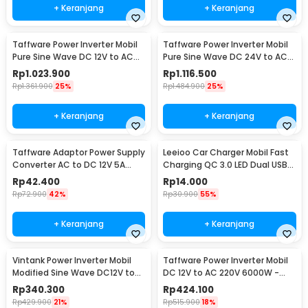
+ Keranjang
+ Keranjang
Taffware Power Inverter Mobil
Taffware Power Inverter Mobil
Pure Sine Wave DC 12V to AC
Pure Sine Wave DC 24V to AC
220V 3000W - NBQ3000W
220V 3000W - NBQ3000W
Rp
1.023.900
Rp
1.116.500
Rp
1.361.900
25%
Rp
1.484.900
25%
+ Keranjang
+ Keranjang
Taffware Adaptor Power Supply
Leeioo Car Charger Mobil Fast
Converter AC to DC 12V 5A
Charging QC 3.0 LED Dual USB
Cigarette Port - XH213
Port 2.4A - LE001
Rp
42.400
Rp
14.000
Rp
72.900
42%
Rp
30.900
55%
+ Keranjang
+ Keranjang
Vintank Power Inverter Mobil
Taffware Power Inverter Mobil
Modified Sine Wave DC12V to
DC 12V to AC 220V 6000W -
AC220V 4000W - CMZ-4000
Q6000
Rp
340.300
Rp
424.100
Rp
429.900
21%
Rp
515.900
18%