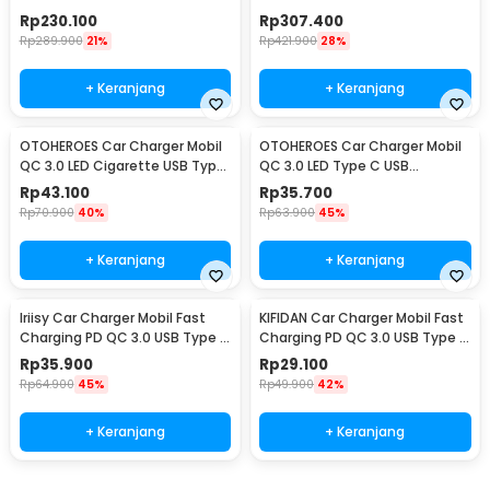
DC12V to AC220V 300W - E8982
AC 220V 4000W - Q4000
Rp
230.100
Rp
307.400
Rp
289.900
21%
Rp
421.900
28%
+ Keranjang
+ Keranjang
OTOHEROES Car Charger Mobil
OTOHEROES Car Charger Mobil
QC 3.0 LED Cigarette USB Type
QC 3.0 LED Type C USB
C 6.5A 66W - M7
Cigarette 2.4A 22.5W - M7
Rp
43.100
Rp
35.700
Rp
70.900
40%
Rp
63.900
45%
+ Keranjang
+ Keranjang
Iriisy Car Charger Mobil Fast
KIFIDAN Car Charger Mobil Fast
Charging PD QC 3.0 USB Type C
Charging PD QC 3.0 USB Type C
A 2.4A 54W - PD20W
1.6A 20W - BK358
Rp
35.900
Rp
29.100
Rp
64.900
45%
Rp
49.900
42%
+ Keranjang
+ Keranjang