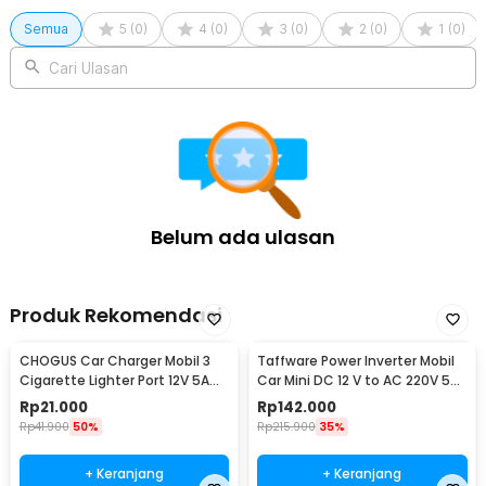
Rincian yang Anda dapatkan untuk pembelian produk ini:
Semua
5
(
0
)
4
(
0
)
3
(
0
)
2
(
0
)
1
(
0
)
1 x Taffware Power Inverter Mobil Pure Sine Wave DC 12V to AC
220V 5500W - CJ-5500Q
Cari Ulasan
1 x Set Kabel Inverter
1 x Set Baut dan Ring
1 x Panduan Penggunaan
Belum ada ulasan
Produk Rekomendasi
CHOGUS Car Charger Mobil 3
Taffware Power Inverter Mobil
Cigarette Lighter Port 12V 5A
Car Mini DC 12 V to AC 220V 5V
60W - BM-001
USB 150W - T150W
Rp
21.000
Rp
142.000
Rp
41.900
50%
Rp
215.900
35%
+ Keranjang
+ Keranjang