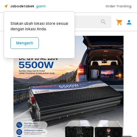
Jabodetabek
ganti
Order Tracking
Alat Kopi
Silakan ubah lokasi store sesuai
dengan lokasi Anda.
Mengerti