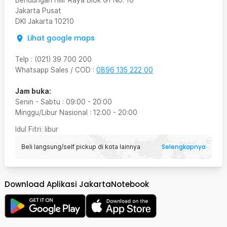
Bendungan Hilir Raya Blok G1 No. 10
Jakarta Pusat
DKI Jakarta
10210
Lihat google maps
Telp
:
(021) 39 700 200
Whatsapp Sales / COD
:
0896 135 222 00
Jam buka:
Senin - Sabtu
:
09:00
-
20:00
Minggu/Libur Nasional
:
12:00
-
20:00
Idul Fitri
: libur
Selengkapnya
Beli langsung/self pickup di kota lainnya
Download Aplikasi JakartaNotebook