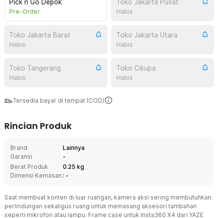
Pick n Go Depok
Toko Jakarta Pusat
Pre-Order
Habis
Toko Jakarta Barat
Toko Jakarta Utara
Habis
Habis
Toko Tangerang
Toko Cikupa
Habis
Habis
Tersedia bayar di tempat (COD)
Rincian Produk
Brand
Lainnya
Garansi
-
Berat Produk
0.25 kg
Dimensi Kemasan
: -
Saat membuat konten di luar ruangan, kamera aksi sering membutuhkan
perlindungan sekaligus ruang untuk memasang aksesori tambahan
seperti mikrofon atau lampu. Frame case untuk Insta360 X4 dari YAZE