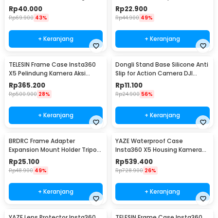
Kamera Silikon - JK-30
for Insta360 GO3s - BPS-30
Rp
40.000
Rp
22.900
Rp
69.900
43%
Rp
44.900
49%
+ Keranjang
+ Keranjang
TELESIN Frame Case Insta360
Dongli Stand Base Silicone Anti
X5 Pelindung Kamera Aksi
Slip for Action Camera DJI
Cage Protection - S6-FMS-19-
Pocket 3 - D-50
Rp
365.200
Rp
11.100
TIS
Rp
500.900
28%
Rp
24.900
56%
+ Keranjang
+ Keranjang
BRDRC Frame Adapter
YAZE Waterproof Case
Expansion Mount Holder Tripod
Insta360 X5 Housing Kamera
DJI OSMO Pocket 3 - BR1
Anti Air 50M - I3X5
Rp
25.100
Rp
539.400
Rp
48.900
49%
Rp
728.900
26%
+ Keranjang
+ Keranjang
YAZE Lens Protector Insta360
TELESIN Frame Case Insta360