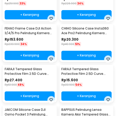
Rp
251.900
33%
Rp
226.900
34%
+ Keranjang
+ Keranjang
FEHAO Frame Case DJI Action
CHIHO Silicone Case Insta360
3/4/5 Pro Pelindung Kamera
Ace Pro2 Pelindung Kamera
Aksi Shockproof - F45
Silikon - CH2
Rp
153.600
Rp
20.300
Rp
230.900
34%
Rp
40.900
51%
+ Keranjang
+ Keranjang
FARAJI Tempered Glass
FARAJI Tempered Glass
Protective Film 2.5D Curve
Protective Film 2.5D Curve
Insta360 Ace Pro2 - FR-25
Insta360 Ace Pro2 - FR-26
Rp
27.400
Rp
15.600
Rp
51.900
48%
Rp
33.900
54%
+ Keranjang
+ Keranjang
JAKCOM Silicone Case DJI
BAPPSUS Pelindung Lensa
Osmo Pocket 3 Pelindung
Kamera Aksi Tempered Glass