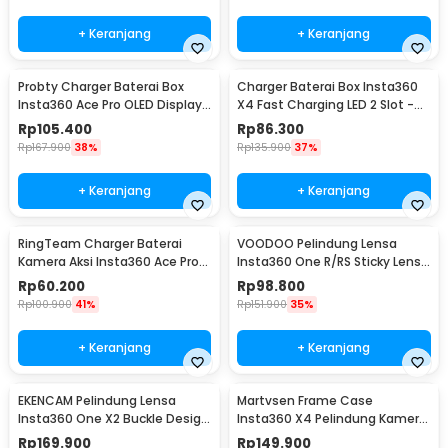
+ Keranjang
+ Keranjang
Probty Charger Baterai Box
Charger Baterai Box Insta360
Insta360 Ace Pro OLED Display
X4 Fast Charging LED 2 Slot -
3 Slot - PRO-001
CH2-X4-02
Rp
105.400
Rp
86.300
Rp
167.900
38%
Rp
135.900
37%
+ Keranjang
+ Keranjang
RingTeam Charger Baterai
VOODOO Pelindung Lensa
Kamera Aksi Insta360 Ace Pro
Insta360 One R/RS Sticky Lens
LED 2 Slot - RT-001
Guard Protector - VD105
Rp
60.200
Rp
98.800
Rp
100.900
41%
Rp
151.900
35%
+ Keranjang
+ Keranjang
EKENCAM Pelindung Lensa
Martvsen Frame Case
Insta360 One X2 Buckle Design
Insta360 X4 Pelindung Kamera
Lens Protector - KC120
Aksi Shockproof - MT-X4
Rp
169.900
Rp
149.900