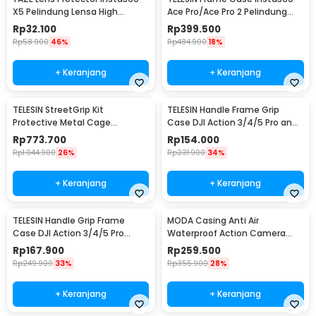
X5 Pelindung Lensa High
Ace Pro/Ace Pro 2 Pelindung
Transparency - I3X5L
Kamera - S6-FMS-32-TIS
Rp
32.100
Rp
399.500
Rp
58.900
46%
Rp
484.900
18%
+ Keranjang
+ Keranjang
TELESIN StreetGrip Kit
TELESIN Handle Frame Grip
Protective Metal Cage
Case DJI Action 3/4/5 Pro and
Insta360 Ace Pro / Pro 2 - S6-
DJI Metal Cage - S6-FMS-24-
Rp
773.700
Rp
154.000
FMS-31-TIS
TDJ
Rp
1.044.900
26%
Rp
231.900
34%
+ Keranjang
+ Keranjang
TELESIN Handle Grip Frame
MODA Casing Anti Air
Case DJI Action 3/4/5 Pro
Waterproof Action Camera
Pelindung Kamera - S6-FMS-
Case for Insta360 X3 45M -
Rp
167.900
Rp
259.500
23-TDJ
DV4
Rp
249.900
33%
Rp
355.900
28%
+ Keranjang
+ Keranjang