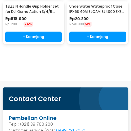
TELESIN Handle Grip Holder Set
Underwater Waterproof Case
for DJI Osmo Action 3/4/5
IPX68 40M SJCAM SJ4000 EKEN
Metal Cage - S6-FMS-22-TDJ
H9 Button Top - 3C
Rp
918.000
Rp
20.200
Rp
1.200.000
24%
Rp
40.900
51%
+ Keranjang
+ Keranjang
Beli Sekarang
Contact Center
Pembelian Online
Telp : (021) 39 700 200
Customer Service (WA) :
0899 721 7050