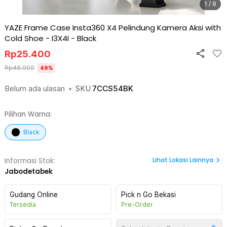
1 / 8
YAZE Frame Case Insta360 X4 Pelindung Kamera Aksi with
Cold Shoe - I3X4I
-
Black
Rp
25.400
Rp
48.900
49
%
Belum ada ulasan
•
SKU
7CCS54BK
Pilihan Warna:
Black
Lihat
Lokasi Lainnya
Informasi Stok:
Jabodetabek
Gudang Online
Pick n Go Bekasi
Tersedia
Pre-Order