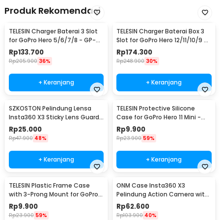
Produk Rekomendasi
TELESIN Charger Baterai 3 Slot
TELESIN Charger Baterai Box 3
for GoPro Hero 5/6/7/8 - GP-
Slot for GoPro Hero 12/11/10/9 -
BCG-502
GP-BCG-901
Rp
133.700
Rp
174.300
Rp
205.900
36%
Rp
248.900
30%
+ Keranjang
+ Keranjang
SZKOSTON Pelindung Lensa
TELESIN Protective Silicone
Insta360 X3 Sticky Lens Guard
Case for GoPro Hero 11 Mini -
Protector - SKX3
SPS-001
Rp
25.000
Rp
9.900
Rp
47.900
48%
Rp
23.900
59%
+ Keranjang
+ Keranjang
TELESIN Plastic Frame Case
ONM Case Insta360 X3
with 3-Prong Mount for GoPro
Pelindung Action Camera with
HERO11 Mini - FMS-002
Lens Cap Protector - ONM-X3
Rp
9.900
Rp
62.600
Rp
23.900
59%
Rp
103.900
40%