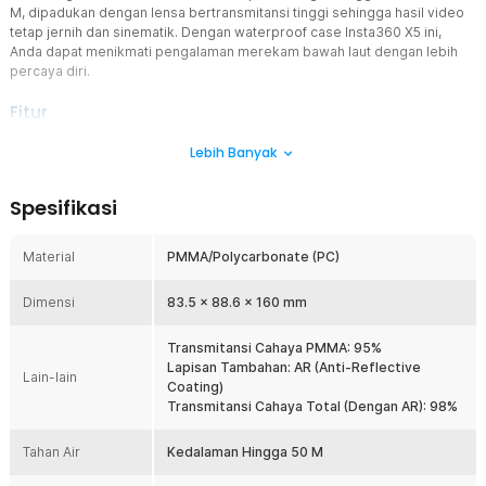
M, dipadukan dengan lensa bertransmitansi tinggi sehingga hasil video
tetap jernih dan sinematik. Dengan waterproof case Insta360 X5 ini,
Anda dapat menikmati pengalaman merekam bawah laut dengan lebih
percaya diri.
Fitur
Invisible Shell untuk Visual Sinematik
Lebih Banyak
Desain Invisible Shell membantu menghasilkan rekaman bawah laut
yang tetap bersih tanpa mengganggu sudut pandang kamera.
Spesifikasi
Struktur casing kamera ini dirancang agar menyatu dengan bentuk
kamera sehingga efek visual tetap natural. Sangat cocok digunakan
untuk membuat konten underwater yang lebih profesional dan
Material
PMMA/Polycarbonate (PC)
immersive.
Tahan Air hingga 50 M
Dimensi
83.5 x 88.6 x 160 mm
Casing kamera ini dirancang untuk melindungi kamera saat
digunakan hingga kedalaman 50 M, sehingga cocok untuk
Transmitansi Cahaya PMMA: 95%
snorkeling, scuba diving, maupun eksplorasi bawah laut. Konstruksi
Lapisan Tambahan: AR (Anti-Reflective
Lain-lain
kedap air membantu menjaga kamera tetap kering selama
Coating)
digunakan. Dengan perlindungan ini, Anda dapat merekam berbagai
Transmitansi Cahaya Total (Dengan AR): 98%
aktivitas bawah laut dengan rasa aman.
Perlindungan Maksimal
Tahan Air
Kedalaman Hingga 50 M
Body casing kamera menggunakan kombinasi polycarbonate (PC)