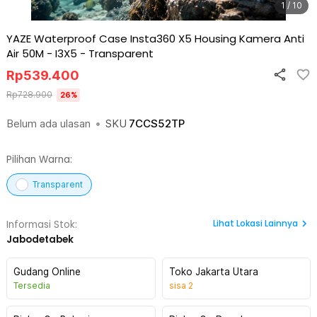
1 / 10
YAZE Waterproof Case Insta360 X5 Housing Kamera Anti
Air 50M - I3X5
-
Transparent
Rp
539.400
Rp
728.900
26
%
Belum ada ulasan
•
SKU
7CCS52TP
Pilihan Warna:
Transparent
Lihat
Lokasi Lainnya
Informasi Stok:
Jabodetabek
Gudang Online
Toko Jakarta Utara
Tersedia
sisa
2