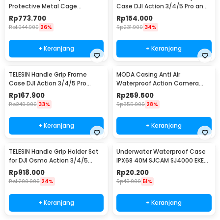
Protective Metal Cage
Case DJI Action 3/4/5 Pro and
Insta360 Ace Pro / Pro 2 - S6-
DJI Metal Cage - S6-FMS-24-
Rp
773.700
Rp
154.000
FMS-31-TIS
TDJ
Rp
1.044.900
26%
Rp
231.900
34%
+ Keranjang
+ Keranjang
TELESIN Handle Grip Frame
MODA Casing Anti Air
Case DJI Action 3/4/5 Pro
Waterproof Action Camera
Pelindung Kamera - S6-FMS-
Case for Insta360 X3 45M -
Rp
167.900
Rp
259.500
23-TDJ
DV4
Rp
249.900
33%
Rp
355.900
28%
+ Keranjang
+ Keranjang
TELESIN Handle Grip Holder Set
Underwater Waterproof Case
for DJI Osmo Action 3/4/5
IPX68 40M SJCAM SJ4000 EKEN
Metal Cage - S6-FMS-22-TDJ
H9 Button Top - 3C
Rp
918.000
Rp
20.200
Rp
1.200.000
24%
Rp
40.900
51%
+ Keranjang
+ Keranjang