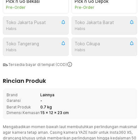
Pick n Go Bekasi
Pick n Go Depok
Pre-Order
Pre-Order
Toko Jakarta Pusat
Toko Jakarta Barat
Habis
Habis
Toko Tangerang
Toko Cikupa
Habis
Habis
Tersedia bayar di tempat (COD)
Rincian Produk
Brand
Lainnya
Garansi
-
Berat Produk
0.7 kg
Dimensi Kemasan
15
x
12
x
23
cm
Mengabadikan momen bawah laut membutuhkan perlindungan maksimal
agar kamera tetap aman. Casing kamera YAZE hadir untuk Insta360 X5,
dirancang khusus untuk memberikan perlindungan hingga kedalaman 50