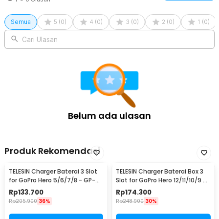
1 x Panduan Penggunaan
Semua
5
(
0
)
4
(
0
)
3
(
0
)
2
(
0
)
1
(
0
)
Cari Ulasan
Belum ada ulasan
Produk Rekomendasi
TELESIN Charger Baterai 3 Slot
TELESIN Charger Baterai Box 3
for GoPro Hero 5/6/7/8 - GP-
Slot for GoPro Hero 12/11/10/9 -
BCG-502
GP-BCG-901
Rp
133.700
Rp
174.300
Rp
205.900
36%
Rp
248.900
30%