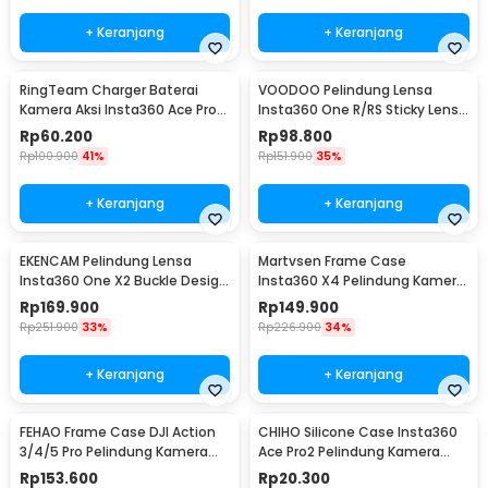
+ Keranjang
+ Keranjang
RingTeam Charger Baterai
VOODOO Pelindung Lensa
Kamera Aksi Insta360 Ace Pro
Insta360 One R/RS Sticky Lens
LED 2 Slot - RT-001
Guard Protector - VD105
Rp
60.200
Rp
98.800
Rp
100.900
41%
Rp
151.900
35%
+ Keranjang
+ Keranjang
EKENCAM Pelindung Lensa
Martvsen Frame Case
Insta360 One X2 Buckle Design
Insta360 X4 Pelindung Kamera
Lens Protector - KC120
Aksi Shockproof - MT-X4
Rp
169.900
Rp
149.900
Rp
251.900
33%
Rp
226.900
34%
+ Keranjang
+ Keranjang
FEHAO Frame Case DJI Action
CHIHO Silicone Case Insta360
3/4/5 Pro Pelindung Kamera
Ace Pro2 Pelindung Kamera
Aksi Shockproof - F45
Silikon - CH2
Rp
153.600
Rp
20.300