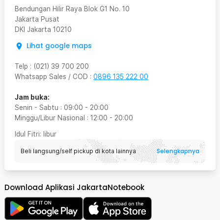
Bendungan Hilir Raya Blok G1 No. 10
Jakarta Pusat
DKI Jakarta
10210
Lihat google maps
Telp
:
(021) 39 700 200
Whatsapp Sales / COD
:
0896 135 222 00
Jam buka:
Senin - Sabtu
:
09:00
-
20:00
Minggu/Libur Nasional
:
12:00
-
20:00
Idul Fitri
: libur
Selengkapnya
Beli langsung/self pickup di kota lainnya
Download Aplikasi JakartaNotebook