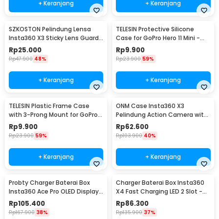
+ Keranjang
+ Keranjang
SZKOSTON Pelindung Lensa
TELESIN Protective Silicone
Insta360 X3 Sticky Lens Guard
Case for GoPro Hero 11 Mini -
Protector - SKX3
SPS-001
Rp
25.000
Rp
9.900
Rp
47.900
48%
Rp
23.900
59%
+ Keranjang
+ Keranjang
TELESIN Plastic Frame Case
ONM Case Insta360 X3
with 3-Prong Mount for GoPro
Pelindung Action Camera with
HERO11 Mini - FMS-002
Lens Cap Protector - ONM-X3
Rp
9.900
Rp
62.600
Rp
23.900
59%
Rp
103.900
40%
+ Keranjang
+ Keranjang
Probty Charger Baterai Box
Charger Baterai Box Insta360
Insta360 Ace Pro OLED Display
X4 Fast Charging LED 2 Slot -
3 Slot - PRO-001
CH2-X4-02
Rp
105.400
Rp
86.300
Rp
167.900
38%
Rp
135.900
37%