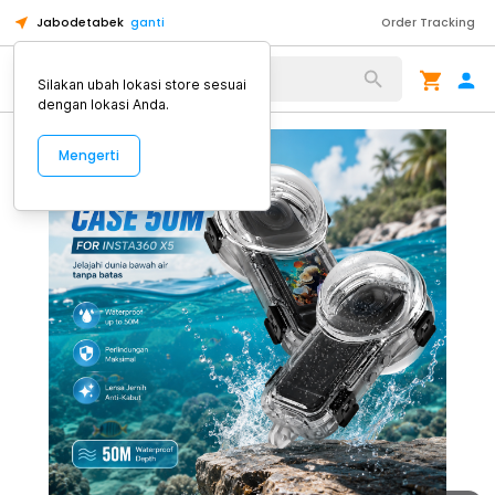
Jabodetabek
ganti
Order Tracking
Alat Kopi
Silakan ubah lokasi store sesuai
dengan lokasi Anda.
Mengerti