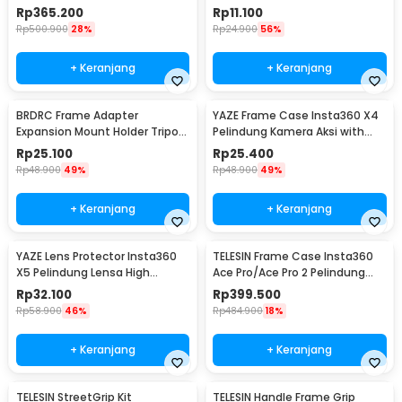
Cage Protection - S6-FMS-19-
Pocket 3 - D-50
Rp
365.200
Rp
11.100
TIS
Rp
500.900
28%
Rp
24.900
56%
+ Keranjang
+ Keranjang
BRDRC Frame Adapter
YAZE Frame Case Insta360 X4
Expansion Mount Holder Tripod
Pelindung Kamera Aksi with
DJI OSMO Pocket 3 - BR1
Cold Shoe - I3X4I
Rp
25.100
Rp
25.400
Rp
48.900
49%
Rp
48.900
49%
+ Keranjang
+ Keranjang
YAZE Lens Protector Insta360
TELESIN Frame Case Insta360
X5 Pelindung Lensa High
Ace Pro/Ace Pro 2 Pelindung
Transparency - I3X5L
Kamera - S6-FMS-32-TIS
Rp
32.100
Rp
399.500
Rp
58.900
46%
Rp
484.900
18%
+ Keranjang
+ Keranjang
TELESIN StreetGrip Kit
TELESIN Handle Frame Grip