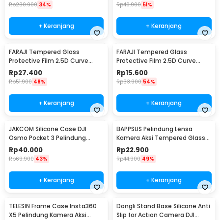
Rp
230.900
34%
Rp
40.900
51%
+ Keranjang
+ Keranjang
FARAJI Tempered Glass
FARAJI Tempered Glass
Protective Film 2.5D Curve
Protective Film 2.5D Curve
Insta360 Ace Pro2 - FR-25
Insta360 Ace Pro2 - FR-26
Rp
27.400
Rp
15.600
Rp
51.900
48%
Rp
33.900
54%
+ Keranjang
+ Keranjang
JAKCOM Silicone Case DJI
BAPPSUS Pelindung Lensa
Osmo Pocket 3 Pelindung
Kamera Aksi Tempered Glass
Kamera Silikon - JK-30
for Insta360 GO3s - BPS-30
Rp
40.000
Rp
22.900
Rp
69.900
43%
Rp
44.900
49%
+ Keranjang
+ Keranjang
TELESIN Frame Case Insta360
Dongli Stand Base Silicone Anti
X5 Pelindung Kamera Aksi
Slip for Action Camera DJI