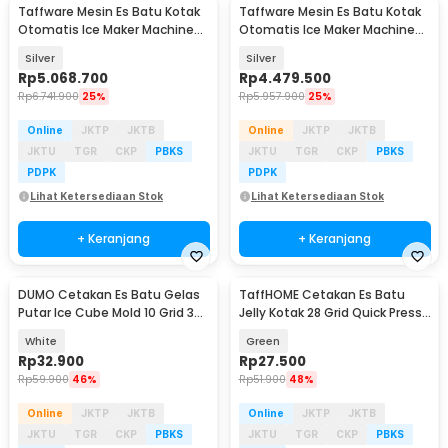
Taffware Mesin Es Batu Kotak
Taffware Mesin Es Batu Kotak
Otomatis Ice Maker Machine
Otomatis Ice Maker Machine
100kg 330W - HZB-100FAB
90kg 260W - HZB-80FAB
Silver
Silver
Rp
5.068.700
Rp
4.479.500
Rp
6.741.900
25%
Rp
5.957.900
25%
Online
JKTP
JKTB
Online
JKTP
JKTB
JKTU
TGR
CKP
PBKS
JKTU
TGR
CKP
PBKS
PDPK
PDPK
Lihat Ketersediaan Stok
Lihat Ketersediaan Stok
+ Keranjang
+ Keranjang
DUMO Cetakan Es Batu Gelas
TaffHOME Cetakan Es Batu
Putar Ice Cube Mold 10 Grid 3
Jelly Kotak 28 Grid Quick Press
Tray - UUFE44
- YJ-28
White
Green
Rp
32.900
Rp
27.500
Rp
59.900
46%
Rp
51.900
48%
Online
JKTP
JKTB
Online
JKTP
JKTB
JKTU
TGR
CKP
PBKS
JKTU
TGR
CKP
PBKS