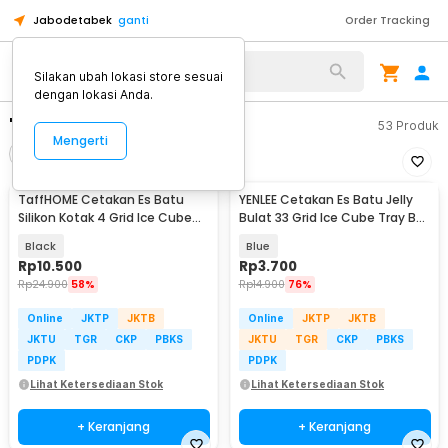
Jabodetabek
ganti
Order Tracking
Silakan ubah lokasi store sesuai
dengan lokasi Anda.
"batu es"
53
Produk
Mengerti
Filter
Urutkan
TaffHOME Cetakan Es Batu
YENLEE Cetakan Es Batu Jelly
Silikon Kotak 4 Grid Ice Cube
Bulat 33 Grid Ice Cube Tray BPA
Tray - SSGP4
Free - L33
Black
Blue
Rp
10.500
Rp
3.700
Rp
24.900
58%
Rp
14.900
76%
Online
JKTP
JKTB
Online
JKTP
JKTB
JKTU
TGR
CKP
PBKS
JKTU
TGR
CKP
PBKS
PDPK
PDPK
Lihat Ketersediaan Stok
Lihat Ketersediaan Stok
+ Keranjang
+ Keranjang