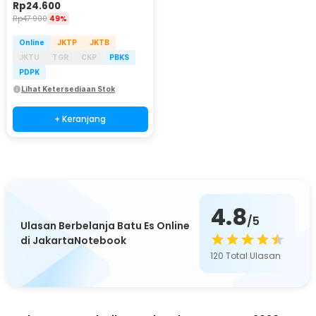
Rp
24.600
Rp
47.900
49%
Online
JKTP
JKTB
JKTU
TGR
CKP
PBKS
PDPK
Lihat Ketersediaan Stok
+ Keranjang
4.8
/5
Ulasan Berbelanja Batu Es Online
di JakartaNotebook
120
Total Ulasan