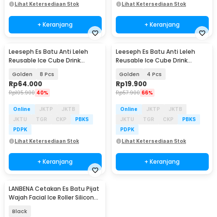
Lihat Ketersediaan Stok
Lihat Ketersediaan Stok
+ Keranjang
+ Keranjang
Leeseph Es Batu Anti Leleh
Leeseph Es Batu Anti Leleh
Reusable Ice Cube Drink
Reusable Ice Cube Drink
Stainless Steel 304 - W0043
Stainless Steel 304 - W0043
Golden
8 Pcs
Golden
4 Pcs
Rp
64.000
Rp
19.900
Rp
105.900
40%
Rp
57.900
66%
Online
JKTP
JKTB
Online
JKTP
JKTB
JKTU
TGR
CKP
PBKS
JKTU
TGR
CKP
PBKS
PDPK
PDPK
Lihat Ketersediaan Stok
Lihat Ketersediaan Stok
+ Keranjang
+ Keranjang
LANBENA Cetakan Es Batu Pijat
Wajah Facial Ice Roller Silicone
- LB01
Black