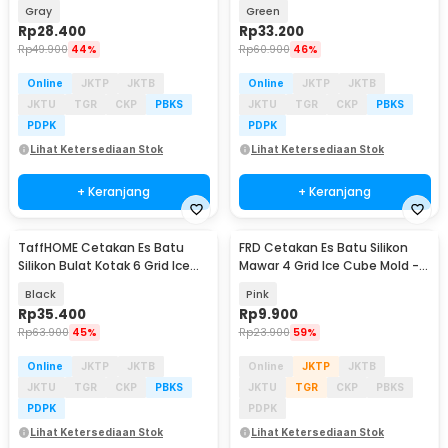
Food Grade - LM-10
with Shovel - F28
Gray
Green
Rp
28.400
Rp
33.200
Rp
49.900
44%
Rp
60.900
46%
Online
JKTP
JKTB
Online
JKTP
JKTB
JKTU
TGR
CKP
PBKS
JKTU
TGR
CKP
PBKS
PDPK
PDPK
Lihat Ketersediaan Stok
Lihat Ketersediaan Stok
+ Keranjang
+ Keranjang
TaffHOME Cetakan Es Batu
FRD Cetakan Es Batu Silikon
Silikon Bulat Kotak 6 Grid Ice
Mawar 4 Grid Ice Cube Mold -
Cube 2 PCS - CW76685
F-10
Black
Pink
Rp
35.400
Rp
9.900
Rp
63.900
45%
Rp
23.900
59%
Online
JKTP
JKTB
Online
JKTP
JKTB
JKTU
TGR
CKP
PBKS
JKTU
TGR
CKP
PBKS
PDPK
PDPK
Lihat Ketersediaan Stok
Lihat Ketersediaan Stok