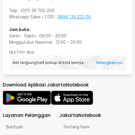
Telp
:
(021) 39 700 200
Whatsapp Sales / COD
:
0896 135 222 00
Jam buka:
Senin - Sabtu
:
09:00
-
20:00
Minggu/Libur Nasional
:
12:00
-
20:00
Idul Fitri
: libur
Selengkapnya
Beli langsung/self pickup di kota lainnya
Download Aplikasi JakartaNotebook
Layanan Pelanggan
JakartaNotebook
Bantuan
Tentang Kami