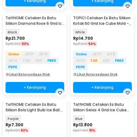
+ Keranjang
+ Keranjang
TaffHOME Cetakan Es Batu
TOPICI Cetakan Es Batu Silikon
Silikon Diamond Rose 6 Grid Ice
Kotak 60 Grid Ice Cube Mold -
Cube Mold - ZD6
TP-60
Black
White
Rp
21.700
Rp
14.700
Rp
42.900
50%
Rp
31.900
54%
Online
JKTP
JKTB
Online
JKTP
JKTB
JKTU
TGR
CKP
PBKS
JKTU
TGR
CKP
PBKS
PDPK
PDPK
Lihat Ketersediaan Stok
Lihat Ketersediaan Stok
+ Keranjang
+ Keranjang
TaffHOME Cetakan Es Batu
TaffHOME Cetakan Es Batu
Silikon Bola Light Bulb Ice Ball
Silikon Gelas 4 Grid Ice Cube
Mold - GJ2980
Mold - TM13027
Purple
Blue
Rp
7.300
Rp
13.800
Rp
18.900
62%
Rp
27.900
51%