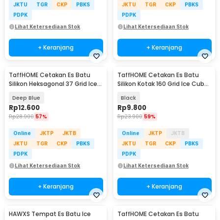
JKTU
TGR
CKP
PBKS
JKTU
TGR
CKP
PBKS
PDPK
PDPK
Lihat Ketersediaan Stok
Lihat Ketersediaan Stok
+ Keranjang
+ Keranjang
TaffHOME Cetakan Es Batu
TaffHOME Cetakan Es Batu
Silikon Heksagonal 37 Grid Ice
Silikon Kotak 160 Grid Ice Cube
Cube Tray - DU655
Tray - DY0973
Deep Blue
Black
Rp
12.600
Rp
9.800
Rp
28.900
57%
Rp
23.900
59%
Online
JKTP
JKTB
Online
JKTP
JKTB
JKTU
TGR
CKP
PBKS
JKTU
TGR
CKP
PBKS
PDPK
PDPK
Lihat Ketersediaan Stok
Lihat Ketersediaan Stok
+ Keranjang
+ Keranjang
HAWXS Tempat Es Batu Ice
TaffHOME Cetakan Es Batu