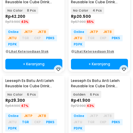
Reusable Ice Cube Drink
Reusable Ice Cube Drink
Stainless Steel 304 - W0043
Stainless Steel 304 - W0043
No Color
8 Pcs
No Color
4 Pcs
Rp
42.200
Rp
20.500
Rp
73.900
43%
Rp
57.900
65%
Online
JKTP
JKTB
Online
JKTP
JKTB
JKTU
TGR
CKP
PBKS
JKTU
TGR
CKP
PBKS
PDPK
PDPK
Lihat Ketersediaan Stok
Lihat Ketersediaan Stok
+ Keranjang
+ Keranjang
Leeseph Es Batu Anti Leleh
Leeseph Es Batu Anti Leleh
Reusable Ice Cube Drink
Reusable Ice Cube Drink
Stainless Steel 304 - W0043
Stainless Steel 304 - W0043
No Color
6 Pcs
Golden
6 Pcs
Rp
29.300
Rp
41.900
Rp
54.900
47%
Rp
72.900
43%
Online
JKTP
JKTB
Online
JKTP
JKTB
JKTU
TGR
CKP
PBKS
JKTU
TGR
CKP
PBKS
PDPK
PDPK