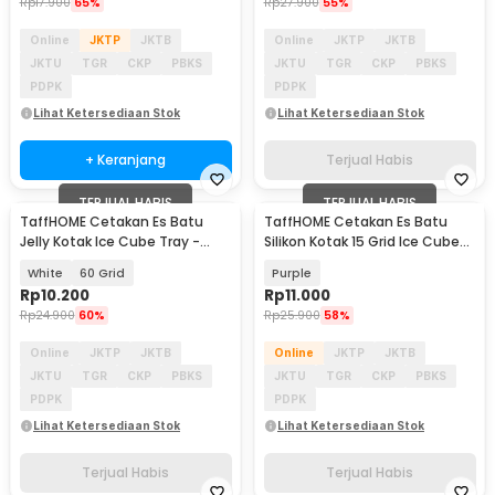
Rp
17.900
65%
Rp
27.900
55%
Online
JKTP
JKTB
Online
JKTP
JKTB
JKTU
TGR
CKP
PBKS
JKTU
TGR
CKP
PBKS
PDPK
PDPK
Lihat Ketersediaan Stok
Lihat Ketersediaan Stok
+ Keranjang
Terjual Habis
TERJUAL HABIS
TERJUAL HABIS
TaffHOME Cetakan Es Batu
TaffHOME Cetakan Es Batu
Jelly Kotak Ice Cube Tray -
Silikon Kotak 15 Grid Ice Cube
DY0972
Tray - DY0971
White
60 Grid
Purple
Rp
10.200
Rp
11.000
Rp
24.900
60%
Rp
25.900
58%
Online
JKTP
JKTB
Online
JKTP
JKTB
JKTU
TGR
CKP
PBKS
JKTU
TGR
CKP
PBKS
PDPK
PDPK
Lihat Ketersediaan Stok
Lihat Ketersediaan Stok
Terjual Habis
Terjual Habis