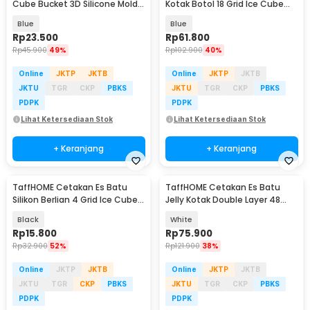
Cube Bucket 3D Silicone Mold -
Kotak Botol 18 Grid Ice Cube
C01
Mold - TW-160
Blue
Blue
Rp
23.500
Rp
61.800
Rp
45.900
49%
Rp
102.900
40%
Online
JKTP
JKTB
Online
JKTP
JKTB
JKTU
TGR
CKP
PBKS
JKTU
TGR
CKP
PBKS
PDPK
PDPK
Lihat Ketersediaan Stok
Lihat Ketersediaan Stok
+ Keranjang
+ Keranjang
TaffHOME Cetakan Es Batu
TaffHOME Cetakan Es Batu
Silikon Berlian 4 Grid Ice Cube
Jelly Kotak Double Layer 48
Mold - A1871
Grid Quick Press - A152 JZH
Black
White
Rp
15.800
Rp
75.900
Rp
32.900
52%
Rp
121.900
38%
Online
JKTP
JKTB
Online
JKTP
JKTB
JKTU
TGR
CKP
PBKS
JKTU
TGR
CKP
PBKS
PDPK
PDPK