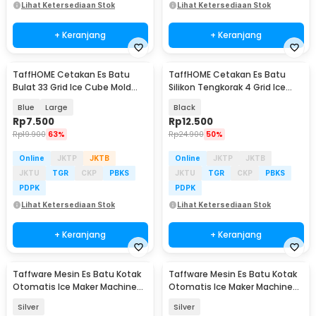
Lihat Ketersediaan Stok
Lihat Ketersediaan Stok
+ Keranjang
+ Keranjang
TaffHOME Cetakan Es Batu
TaffHOME Cetakan Es Batu
Bulat 33 Grid Ice Cube Mold
Silikon Tengkorak 4 Grid Ice
BPA Free - KL07
Cube Mold - SKL142
Blue
Large
Black
Rp
7.500
Rp
12.500
Rp
19.900
63%
Rp
24.900
50%
Online
JKTP
JKTB
Online
JKTP
JKTB
JKTU
TGR
CKP
PBKS
JKTU
TGR
CKP
PBKS
PDPK
PDPK
Lihat Ketersediaan Stok
Lihat Ketersediaan Stok
+ Keranjang
+ Keranjang
Taffware Mesin Es Batu Kotak
Taffware Mesin Es Batu Kotak
Otomatis Ice Maker Machine
Otomatis Ice Maker Machine
80kg 200W - HZB-70FAB
70kg 220W - HZB-60FAB
Silver
Silver