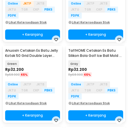
Online
JKTP
JKTB
Online
JKTP
JKTB
JKTU
TGR
CKP
PBKS
JKTU
TGR
CKP
PBKS
PDPK
PDPK
Lihat Ketersediaan Stok
Lihat Ketersediaan Stok
+ Keranjang
+ Keranjang
Anuoxin Cetakan Es Batu Jelly
TaffHOME Cetakan Es Batu
Kotak 50 Grid Double Layer
Silikon Bola Golf Ice Ball Mold 4
Quick Press - F50
Grid - FS4
Green
Gray
Rp
32.200
Rp
32.200
Rp
58.900
46%
Rp
58.900
46%
Online
JKTP
JKTB
Online
JKTP
JKTB
JKTU
TGR
CKP
PBKS
JKTU
TGR
CKP
PBKS
PDPK
PDPK
Lihat Ketersediaan Stok
Lihat Ketersediaan Stok
+ Keranjang
+ Keranjang