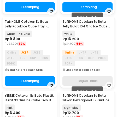
+ Keranjang
+ Keranjang
TERJUAL HABIS
TaffHOME Cetakan Es Batu
TaffHOME Cetakan Es Batu
Jelly Kotak Ice Cube Tray -
Jelly Bulat 104 Grid Ice Cube
DY0972
Tray BPA Free - INU77
White
48 Grid
White
Rp
9.800
Rp
16.200
Rp
23.900
59%
Rp
34.900
54%
Online
JKTP
JKTB
Online
JKTP
JKTB
JKTU
TGR
CKP
PBKS
JKTU
TGR
CKP
PBKS
PDPK
PDPK
Lihat Ketersediaan Stok
Lihat Ketersediaan Stok
+ Keranjang
Terjual Habis
TERJUAL HABIS
YENLEE Cetakan Es Batu Plastik
TaffHOME Cetakan Es Batu
Bulat 33 Grid Ice Cube Tray BPA
Silikon Heksagonal 37 Grid Ice
Free - L30-B
Cube Tray - DU655
Pink
Light Blue
Rp
6.400
Rp
12.700