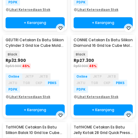
PDPK
PDPK
Lihat Ketersediaan Stok
Lihat Ketersediaan Stok
+ Keranjang
+ Keranjang
GEUTRI Cetakan Es Batu Silikon
CONNIE Cetakan Es Batu Silikon
Cylinder 3 Grid Ice Cube Mold
Diamond 16 Grid Ice Cube Mold
Stanley - GTR3
- CN16
Black
Black
Rp
32.900
Rp
27.300
Rp
59.900
46%
Rp
51.900
48%
Online
JKTP
JKTB
Online
JKTP
JKTB
JKTU
TGR
CKP
PBKS
JKTU
TGR
CKP
PBKS
PDPK
PDPK
Lihat Ketersediaan Stok
Lihat Ketersediaan Stok
+ Keranjang
+ Keranjang
TaffHOME Cetakan Es Batu
TaffHOME Cetakan Es Batu
Silikon Balok 10 Grid Ice Cube
Jelly Kotak 28 Grid Quick Press