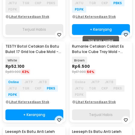
JKTU
TGR
CKP
PBKS
JKTU
TGR
CKP
PBKS
PDPK
PDPK
Lihat Ketersediaan Stok
Lihat Ketersediaan Stok
Terjual Habis
+ Keranjang
TERJUAL HABIS
TESTY Botol Cetakan Es Batu
Rumanle Cetakan Coklat Es
Bulat 17 Grid Ice Cube Mold -
Batu Ice Cube Tray Mold -
T-12
HUY-09
White
Brown
Rp
52.100
Rp
6.500
Rp
89.900
43%
Rp
17.900
64%
Online
JKTP
JKTB
Online
JKTP
JKTB
JKTU
TGR
CKP
PBKS
JKTU
TGR
CKP
PBKS
PDPK
PDPK
Lihat Ketersediaan Stok
Lihat Ketersediaan Stok
+ Keranjang
Terjual Habis
Leeseph Es Batu Anti Leleh
Leeseph Es Batu Anti Leleh