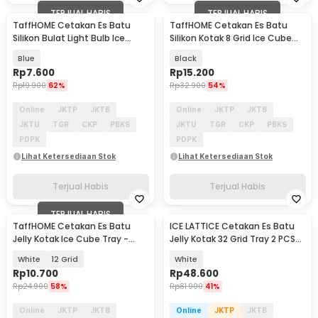
TERJUAL HABIS
TERJUAL HABIS
TaffHOME Cetakan Es Batu
TaffHOME Cetakan Es Batu
Silikon Bulat Light Bulb Ice
Silikon Kotak 8 Grid Ice Cube
Cube Mold - GJ2980
Tray - DB88
Blue
Black
Rp
7.600
Rp
15.200
Rp
19.900
62%
Rp
32.900
54%
Online
JKTP
JKTB
Online
JKTP
JKTB
JKTU
TGR
CKP
PBKS
JKTU
TGR
CKP
PBKS
PDPK
PDPK
Lihat Ketersediaan Stok
Lihat Ketersediaan Stok
Terjual Habis
Terjual Habis
TERJUAL HABIS
TaffHOME Cetakan Es Batu
ICE LATTICE Cetakan Es Batu
Jelly Kotak Ice Cube Tray -
Jelly Kotak 32 Grid Tray 2 PCS
DY0972
with Box - EV-64
White
12 Grid
White
Rp
10.700
Rp
48.600
Rp
24.900
58%
Rp
81.900
41%
Online
JKTP
JKTB
Online
JKTP
JKTB