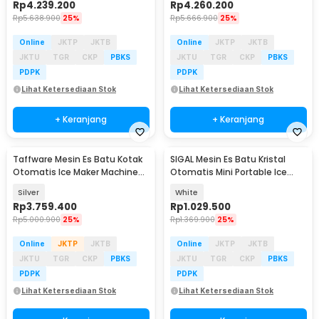
Rp
4.239.200
Rp
4.260.200
Rp
5.638.900
25%
Rp
5.666.900
25%
Online
JKTP
JKTB
Online
JKTP
JKTB
JKTU
TGR
CKP
PBKS
JKTU
TGR
CKP
PBKS
PDPK
PDPK
Lihat Ketersediaan Stok
Lihat Ketersediaan Stok
+ Keranjang
+ Keranjang
Taffware Mesin Es Batu Kotak
SIGAL Mesin Es Batu Kristal
Otomatis Ice Maker Machine
Otomatis Mini Portable Ice
50kg 200W - HZB-55FAB
Maker 12kg 100W - YH-16
Silver
White
Rp
3.759.400
Rp
1.029.500
Rp
5.000.900
25%
Rp
1.369.900
25%
Online
JKTP
JKTB
Online
JKTP
JKTB
JKTU
TGR
CKP
PBKS
JKTU
TGR
CKP
PBKS
PDPK
PDPK
Lihat Ketersediaan Stok
Lihat Ketersediaan Stok