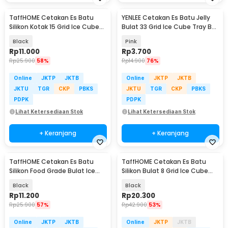
TaffHOME Cetakan Es Batu
YENLEE Cetakan Es Batu Jelly
Silikon Kotak 15 Grid Ice Cube
Bulat 33 Grid Ice Cube Tray BPA
Tray - DY0971
Free - L33
Black
Pink
Rp
11.000
Rp
3.700
Rp
25.900
58%
Rp
14.900
76%
Online
JKTP
JKTB
Online
JKTP
JKTB
JKTU
TGR
CKP
PBKS
JKTU
TGR
CKP
PBKS
PDPK
PDPK
Lihat Ketersediaan Stok
Lihat Ketersediaan Stok
+ Keranjang
+ Keranjang
TaffHOME Cetakan Es Batu
TaffHOME Cetakan Es Batu
Silikon Food Grade Bulat Ice
Silikon Bulat 8 Grid Ice Cube
Ball Mold 4 Grid - TW-159
Mold - DB89
Black
Black
Rp
11.200
Rp
20.300
Rp
25.900
57%
Rp
42.900
53%
Online
JKTP
JKTB
Online
JKTP
JKTB