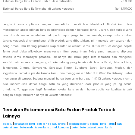
Estimasi Harga Batu Es Termurah di JakartaNotebook
Rp
3.700
Estimasi Harga Batu Es Termahal di JakartaNotebook
Rp
14.757.000
Lengkapi home appliance dengan membeli batu es di JakartaNotebook. Di sini kamu bisa
menemukan aneka pilihan batu es terlengkap dengan berbagai jenis, ukuran, dan variasi yang
bisa dipilih sesuai kebutuhan. Tak perlu repot pergi ke luar rumah, cukup buka aplikasi
JakartaNotebook di smartphone, pilih produk yang dibutuhkan, pilih metode pembayaran dan
pengiriman, lalu barang pesanan siap diantar ke alamat kamu. Butuh batu es dengan cepat?
Tentu bisa! JakartaNotebook menawarkan fitur pengiriman 1-day yang langsung diproses
setelah kamu membayar pesanan. Tak hanya itu, kamu juga bisa membeli dan mengecek
kondisi batu es secara langsung di toko cabang yang terletak di Jakarta Barat, Jakarta Utara,
Tangerang, Cikupa, Semarang, Surabaya Timur, Surabaya Barat, Bandung, Medan, dan
Yogyakarta. Semakin praktis karena kamu bisa menggunakan fitur COD (Cash On Delivery) untuk
membayar di tempat. Sedang mencari harga batu es terbaru saat ini? Di JakartaNotebook kamu
bisa menemukan daftar harga batu es yang diurutkan dari produk yang paling sesuai
untukmu. Tunggu apa lagi? Temukan koleksi batu es dan home appliance kualitas terbaik
dengan harga termurah hanya di JakartaNotebook!
Temukan Rekomendasi Batu Es dan Produk Terbaik
Lainnya
es batu
|
cetakan es batu
|
cetakan es batu kristal
|
cetakan es batu slikon
|
batu listrik
|
batu
baterai jam
|
batu asah
|
tas es batu untuk komorea
|
batu
|
batu baterai power bank