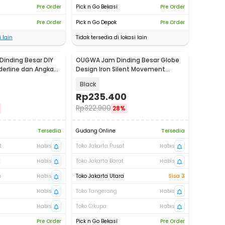
Pre Order
Pick n Go Bekasi
Pre Order
Pre Order
Pick n Go Depok
Pre Order
 lain
Tidak tersedia di lokasi lain
inding Besar DIY
OUGWA Jam Dinding Besar Globe
derline dan Angka
Design Iron Silent Movement
60cm - OG-55
Black
Rp
235.400
Rp
322.900
28%
Tersedia
Gudang Online
Tersedia
t
Habis
Toko Jakarta Pusat
Habis
t
Habis
Toko Jakarta Barat
Habis
a
Habis
Toko Jakarta Utara
Sisa 3
Habis
Toko Tangerang
Habis
Habis
Toko Cikupa
Habis
Pre Order
Pick n Go Bekasi
Pre Order