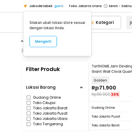
Jabodetabek
ganti
Toko Jakarta Utara
Toko Tangerang
Kategori
Silakan ubah lokasi store sesuai
Toko Cikupa
dengan lokasi Anda.
Pick n Go Jakarta Barat
Senin - J
"jam dinding besar"
Mengerti
Pick n Go Bekasi
Senin - Jumat (08
Pick n Go Depok
Senin - Jumat (08
363
Produk
Toko Jakarta Pusat
Senin - Sabtu
TaffHOME Jam Dinding
Filter Produk
Toko Jakarta Barat
Senin - Sabtu
Giant Wall Clock Quar
JM-01
Toko Jakarta Utara
Golden
Toko Tangerang
Rp
71.900
Lokasi Barang
Rp
116.900
39%
Toko Cikupa
Gudang Online
Toko Cikupa
Pick n Go Jakarta Barat
Senin - J
Toko Jakarta Barat
Gudang Online
Pick n Go Bekasi
Senin - Jumat (08
Toko Jakarta Pusat
Toko Jakarta Pusat
Toko Jakarta Utara
Pick n Go Depok
Senin - Jumat (08
Toko Tangerang
Toko Jakarta Barat