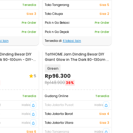
Tersedia
Toko Tangerang
Sisa 5
Sisa 3
Toko Cikupa
Sisa 2
Pre Order
Pick n Go Bekasi
Pre Order
Pre Order
Pick n Go Depok
Pre Order
i lain
Tersedia di
4
lokasi lain
inding Besar DIY
TaffHOME Jam Dinding Besar DIY
ck 90-100cm - DIY-
Giant Glow in The Dark 80-130cm -
JM-02
Green
Rp
96.300
5
Rp
148.900
36%
Tersedia
Gudang Online
Tersedia
t
Habis
Toko Jakarta Pusat
Habis
t
Habis
Toko Jakarta Barat
Sisa 4
a
Habis
Toko Jakarta Utara
Sisa 3
Sisa 6
Toko Tangerang
Habis