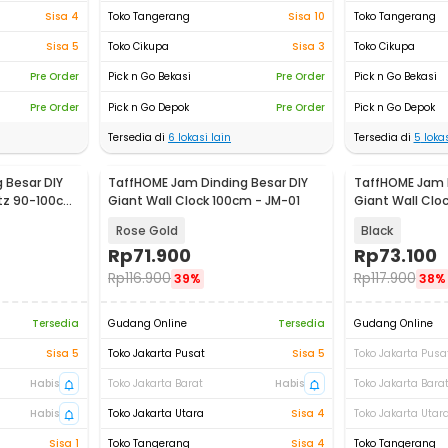
Sisa 4
Toko Tangerang
Sisa 10
Toko Tangerang
Sisa 5
Toko Cikupa
Sisa 3
Toko Cikupa
Pre Order
Pick n Go Bekasi
Pre Order
Pick n Go Bekasi
Pre Order
Pick n Go Depok
Pre Order
Pick n Go Depok
Tersedia di
6
lokasi lain
Tersedia di
5
lokas
 Besar DIY
TaffHOME Jam Dinding Besar DIY
TaffHOME Jam D
rtz 90-100cm
Giant Wall Clock 100cm - JM-01
Giant Wall Clo
104
Rose Gold
Black
Rp
71.900
Rp
73.100
Rp
116.900
Rp
117.900
39%
38%
Tersedia
Gudang Online
Tersedia
Gudang Online
Sisa 5
Toko Jakarta Pusat
Sisa 5
Toko Jakarta Pusa
Habis
Toko Jakarta Barat
Habis
Toko Jakarta Bara
Habis
Toko Jakarta Utara
Sisa 4
Toko Jakarta Utar
Sisa 1
Toko Tangerang
Sisa 4
Toko Tangerang