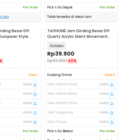
Pre Order
Pick n Go Depok
Pre Order
i lain
Tidak tersedia di lokasi lain
nding Besar DIY
TaffHOME Jam Dinding Besar DIY
i European Style
Quartz Acrylic Silent Movement
80-130cm - D056
Golden
Rp
39.900
Rp
69.900
%
43%
Sisa 1
Gudang Online
Sisa 5
t
Habis
Toko Jakarta Pusat
Habis
t
Habis
Toko Jakarta Barat
Habis
a
Habis
Toko Jakarta Utara
Habis
Habis
Toko Tangerang
Habis
Habis
Toko Cikupa
Habis
Pre Order
Pick n Go Bekasi
Pre Order