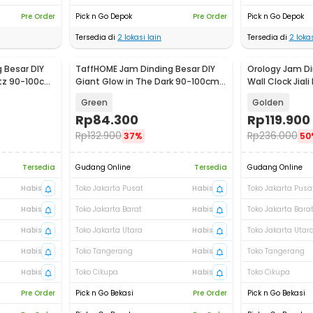
Pre Order
Pick n Go Depok
Pre Order
Pick n Go Depok
Tersedia di
2
lokasi lain
Tersedia di
2
lokas
 Besar DIY
TaffHOME Jam Dinding Besar DIY
Orology Jam Di
rtz 90-100cm
Giant Glow in The Dark 90-100cm -
Wall Clock Jial
JM-25
50cm - OR217
Green
Golden
Rp
84.300
Rp
119.900
Rp
132.900
Rp
236.000
37%
50
Tersedia
Gudang Online
Tersedia
Gudang Online
Habis
Toko Jakarta Pusat
Habis
Toko Jakarta Pusa
Habis
Toko Jakarta Barat
Habis
Toko Jakarta Bara
Habis
Toko Jakarta Utara
Habis
Toko Jakarta Utar
Habis
Toko Tangerang
Habis
Toko Tangerang
Habis
Toko Cikupa
Habis
Toko Cikupa
Pre Order
Pick n Go Bekasi
Pre Order
Pick n Go Bekasi