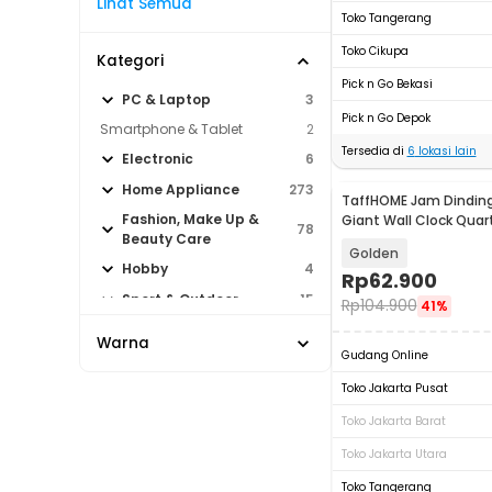
Lihat Semua
Toko Tangerang
Toko Cikupa
Kategori
Pick n Go Bekasi
PC & Laptop
3
Pick n Go Depok
Smartphone & Tablet
2
Tersedia di
6
lokasi lain
Electronic
6
Home Appliance
273
TaffHOME Jam Dinding
Fashion, Make Up &
Giant Wall Clock Qua
78
Beauty Care
- DIY-101
Golden
Hobby
4
Rp
62.900
Sport & Outdoor
15
Rp
104.900
41%
Warna
Gudang Online
Toko Jakarta Pusat
Toko Jakarta Barat
Toko Jakarta Utara
Toko Tangerang