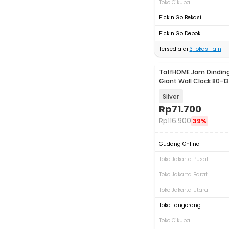
Toko Cikupa
Pick n Go Bekasi
Pick n Go Depok
Tersedia di
3
lokasi lain
TaffHOME Jam Dinding
Giant Wall Clock 80-1
105
Silver
Rp
71.700
Rp
116.900
39%
Gudang Online
Toko Jakarta Pusat
Toko Jakarta Barat
Toko Jakarta Utara
Toko Tangerang
Toko Cikupa