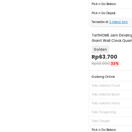
Pick n Go Bekasi
Pick n Go Depok
Tersedia di
2
lokasi lain
TaffHOME Jam Dinding
Giant Wall Clock Qua
- DIY-104
Golden
Rp
63.700
Rp
93.900
33%
Gudang Online
Toko Jakarta Pusat
Toko Jakarta Barat
Toko Jakarta Utara
Toko Tangerang
Toko Cikupa
Pick n Go Bekasi