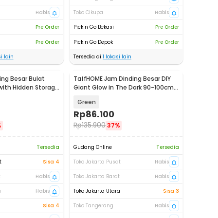
Habis
Toko Cikupa
Habis
Pre Order
Pick n Go Bekasi
Pre Order
Pre Order
Pick n Go Depok
Pre Order
i lain
Tersedia di
1
lokasi lain
ing Besar Bulat
TaffHOME Jam Dinding Besar DIY
ith Hidden Storage
Giant Glow in The Dark 90-100cm -
44
JM-01
Green
Rp
86.100
Rp
135.900
%
37%
Tersedia
Gudang Online
Tersedia
t
Sisa 4
Toko Jakarta Pusat
Habis
t
Habis
Toko Jakarta Barat
Habis
a
Habis
Toko Jakarta Utara
Sisa 3
Sisa 4
Toko Tangerang
Habis