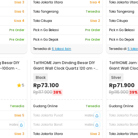
Sisa 3
Toko Jakarta Utara
Sisa 4
Toko Jakarta Utar
Sisa 6
Toko Tangerang
Tersedia
Toko Tangerang
Sisa 4
Toko Cikupa
Sisa 2
Toko Cikupa
Pre Order
Pick n Go Bekasi
Pre Order
Pick n Go Bekasi
Pre Order
Pick n Go Depok
Pre Order
Pick n Go Depok
Tersedia di
6
lokasi lain
Tersedia di
5
lokas
 Besar DIY
TaffHOME Jam Dinding Besar DIY
TaffHOME Jam D
0-100cm -
Giant Wall Clock Quartz 120 cm -
Giant Wall Clo
MR-101
JM-01
Black
Silver
Rp
73.100
Rp
71.900
5
Rp
117.900
Rp
116.900
38%
39%
Tersedia
Gudang Online
Tersedia
Gudang Online
Sisa 5
Toko Jakarta Pusat
Habis
Toko Jakarta Pusa
Habis
Toko Jakarta Barat
Habis
Toko Jakarta Bara
Sisa 3
Toko Jakarta Utara
Sisa 2
Toko Jakarta Utar