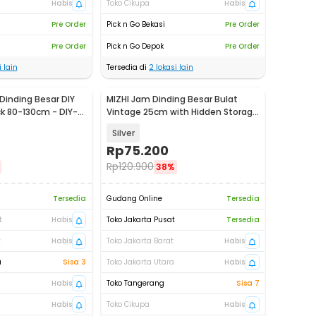
Habis
Toko Cikupa
Habis
Pre Order
Pick n Go Bekasi
Pre Order
Pre Order
Pick n Go Depok
Pre Order
 lain
Tersedia di
2
lokasi lain
inding Besar DIY
MIZHI Jam Dinding Besar Bulat
ck 80-130cm - DIY-
Vintage 25cm with Hidden Storage
Box - OTYLHG544
Silver
Rp
75.200
Rp
120.900
38%
Tersedia
Gudang Online
Tersedia
t
Habis
Toko Jakarta Pusat
Tersedia
t
Habis
Toko Jakarta Barat
Habis
a
Sisa 3
Toko Jakarta Utara
Habis
Habis
Toko Tangerang
Sisa 7
Habis
Toko Cikupa
Habis