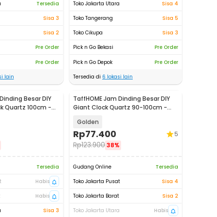
a
Tersedia
Toko Jakarta Utara
Sisa 4
Sisa 3
Toko Tangerang
Sisa 5
Sisa 2
Toko Cikupa
Sisa 3
Pre Order
Pick n Go Bekasi
Pre Order
Pre Order
Pick n Go Depok
Pre Order
i lain
Tersedia di
6
lokasi lain
inding Besar DIY
TaffHOME Jam Dinding Besar DIY
ck Quartz 100cm -
Giant Clock Quartz 90-100cm -
DIY-106
Golden
Rp
77.400
5
Rp
123.900
38%
Tersedia
Gudang Online
Tersedia
t
Habis
Toko Jakarta Pusat
Sisa 4
t
Habis
Toko Jakarta Barat
Sisa 2
a
Sisa 3
Toko Jakarta Utara
Habis