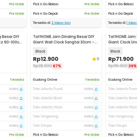
Pre Order
Pick n Go Bekasi
Pre Order
Pick n Go Bekasi
Pre Order
Pick n Go Depok
Pre Order
Pick n Go Depok
Tersedia di
2
lokasi lain
Tersedia di
1
lokasi
 Besar DIY
TaffHOME Jam Dinding Besar DIY
TaffHOME Jam D
rtz 90-100cm
Giant Wall Clock Sangtai 30cm -
Giant Clock Un
VO-101
120cm - JM-09
Black
Black
Rp
12.900
Rp
71.900
5
Rp
38.900
Rp
116.900
67%
39%
Tersedia
Gudang Online
Tersedia
Gudang Online
Habis
Toko Jakarta Pusat
Habis
Toko Jakarta Pusa
Habis
Toko Jakarta Barat
Habis
Toko Jakarta Bara
Habis
Toko Jakarta Utara
Habis
Toko Jakarta Utar
Habis
Toko Tangerang
Habis
Toko Tangerang
Habis
Toko Cikupa
Habis
Toko Cikupa
Pre Order
Pick n Go Bekasi
Pre Order
Pick n Go Bekasi