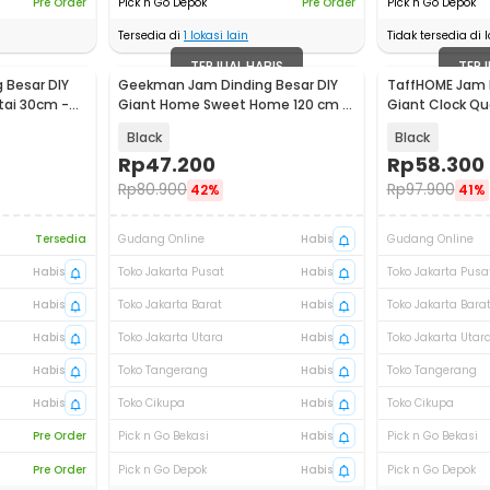
Pre Order
Pick n Go Depok
Pre Order
Pick n Go Depok
Tersedia di
1
lokasi lain
Tidak tersedia di l
TERJUAL HABIS
TERJ
 Besar DIY
Geekman Jam Dinding Besar DIY
TaffHOME Jam D
tai 30cm -
Giant Home Sweet Home 120 cm -
Giant Clock Qu
DIY-203
DIY-202
Black
Black
Rp
47.200
Rp
58.300
Rp
80.900
Rp
97.900
42%
41%
Tersedia
Gudang Online
Habis
Gudang Online
Habis
Toko Jakarta Pusat
Habis
Toko Jakarta Pusa
Habis
Toko Jakarta Barat
Habis
Toko Jakarta Bara
Habis
Toko Jakarta Utara
Habis
Toko Jakarta Utar
Habis
Toko Tangerang
Habis
Toko Tangerang
Habis
Toko Cikupa
Habis
Toko Cikupa
Pre Order
Pick n Go Bekasi
Habis
Pick n Go Bekasi
Pre Order
Pick n Go Depok
Habis
Pick n Go Depok