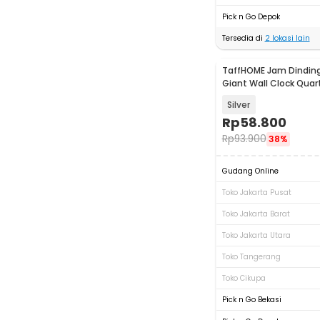
Pick n Go Depok
Tersedia di
2
lokasi lain
TaffHOME Jam Dinding
Giant Wall Clock Qua
- DIY-104
Silver
Rp
58.800
Rp
93.900
38%
Gudang Online
Toko Jakarta Pusat
Toko Jakarta Barat
Toko Jakarta Utara
Toko Tangerang
Toko Cikupa
Pick n Go Bekasi