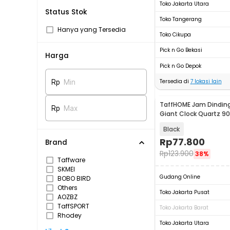
Toko Jakarta Utara
Status Stok
Toko Tangerang
Hanya yang Tersedia
Toko Cikupa
Pick n Go Bekasi
Harga
Pick n Go Depok
Tersedia di
7
lokasi lain
Rp
Min
TaffHOME Jam Dinding
Rp
Max
Giant Clock Quartz 9
DIY-106
Black
Rp
77.800
Brand
Rp
123.900
38%
Taffware
SKMEI
Gudang Online
BOBO BIRD
Others
Toko Jakarta Pusat
AOZBZ
TaffSPORT
Toko Jakarta Barat
Rhodey
Toko Jakarta Utara