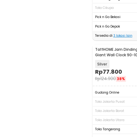
Toko Cikupa
Pick n Go Bekasi
Pick n Go Depok
Tersedia di
3
lokasi lain
TaffHOME Jam Dinding
Giant Wall Clock 90-1
106
Silver
Rp
77.800
Rp
124.900
38%
Gudang Online
Toko Jakarta Pusat
Toko Jakarta Barat
Toko Jakarta Utara
Toko Tangerang