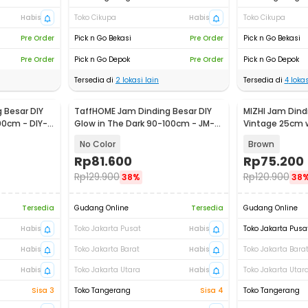
Habis
Toko Cikupa
Habis
Toko Cikupa
Pre Order
Pick n Go Bekasi
Pre Order
Pick n Go Bekasi
Pre Order
Pick n Go Depok
Pre Order
Pick n Go Depok
Tersedia di
2
lokasi lain
Tersedia di
4
lokas
 Besar DIY
TaffHOME Jam Dinding Besar DIY
MIZHI Jam Dind
00cm - DIY-
Glow in The Dark 90-100cm - JM-
Vintage 25cm w
03
Box - OTYLHG5
No Color
Brown
Rp
81.600
Rp
75.200
Rp
129.900
Rp
120.900
38%
38
Tersedia
Gudang Online
Tersedia
Gudang Online
Habis
Toko Jakarta Pusat
Habis
Toko Jakarta Pusa
Habis
Toko Jakarta Barat
Habis
Toko Jakarta Bara
Habis
Toko Jakarta Utara
Habis
Toko Jakarta Utar
Sisa 3
Toko Tangerang
Sisa 4
Toko Tangerang