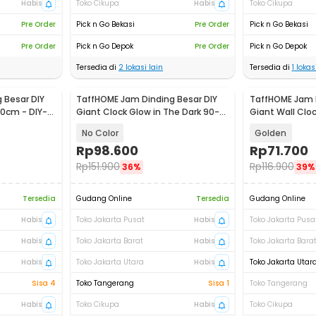
Habis
Toko Cikupa
Habis
Toko Cikupa
Pre Order
Pick n Go Bekasi
Pre Order
Pick n Go Bekasi
Pre Order
Pick n Go Depok
Pre Order
Pick n Go Depok
Tersedia di
2
lokasi lain
Tersedia di
1
lokasi
 Besar DIY
TaffHOME Jam Dinding Besar DIY
TaffHOME Jam D
30cm - DIY-
Giant Clock Glow in The Dark 90-
Giant Wall Clo
100cm - DIY-106
105
No Color
Golden
Rp
98.600
Rp
71.700
Rp
151.900
Rp
116.900
36%
39%
Tersedia
Gudang Online
Tersedia
Gudang Online
Habis
Toko Jakarta Pusat
Habis
Toko Jakarta Pusa
Habis
Toko Jakarta Barat
Habis
Toko Jakarta Bara
Habis
Toko Jakarta Utara
Habis
Toko Jakarta Utar
Sisa 4
Toko Tangerang
Sisa 1
Toko Tangerang
Habis
Toko Cikupa
Habis
Toko Cikupa