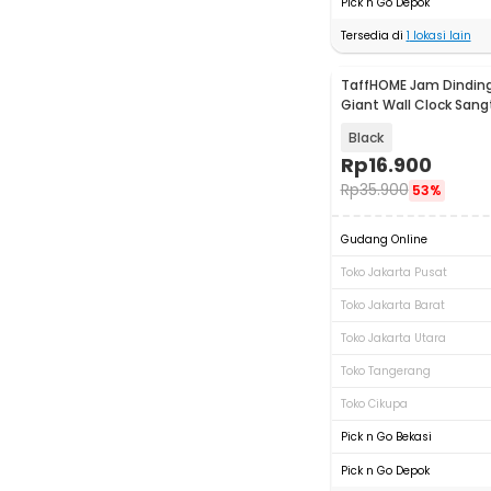
Pick n Go Depok
Tersedia di
1
lokasi lain
TaffHOME Jam Dinding
Giant Wall Clock Sang
VO-103
Black
Rp
16.900
Rp
35.900
53%
Gudang Online
Toko Jakarta Pusat
Toko Jakarta Barat
Toko Jakarta Utara
Toko Tangerang
Toko Cikupa
Pick n Go Bekasi
Pick n Go Depok