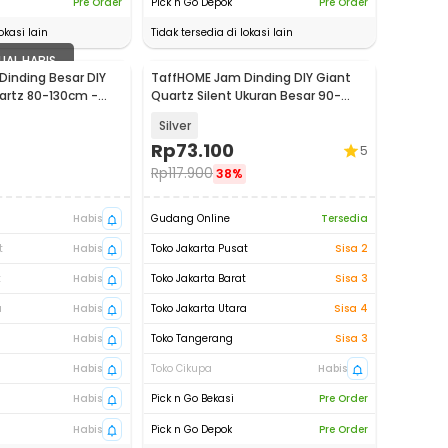
Pre Order
Pick n Go Depok
Pre Order
okasi lain
Tidak tersedia di lokasi lain
UAL HABIS
inding Besar DIY
TaffHOME Jam Dinding DIY Giant
artz 80-130cm -
Quartz Silent Ukuran Besar 90-
100cm - DIY-101
Silver
Rp
73.100
5
Rp
117.900
38%
Habis
Gudang Online
Tersedia
t
Habis
Toko Jakarta Pusat
Sisa 2
t
Habis
Toko Jakarta Barat
Sisa 3
a
Habis
Toko Jakarta Utara
Sisa 4
Habis
Toko Tangerang
Sisa 3
Habis
Toko Cikupa
Habis
Habis
Pick n Go Bekasi
Pre Order
Habis
Pick n Go Depok
Pre Order