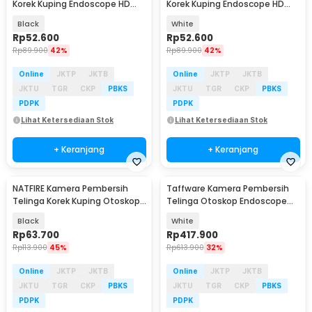
Korek Kuping Endoscope HD
Korek Kuping Endoscope HD
WiFi - Y24
WiFi - Y24
Black
White
Rp
52.600
Rp
52.600
Rp
89.900
42%
Rp
89.900
42%
Online
JKTP
JKTB
Online
JKTP
JKTB
JKTU
TGR
CKP
PBKS
JKTU
TGR
CKP
PBKS
PDPK
PDPK
Lihat Ketersediaan Stok
Lihat Ketersediaan Stok
+ Keranjang
+ Keranjang
NATFIRE Kamera Pembersih
Taffware Kamera Pembersih
Telinga Korek Kuping Otoskop
Telinga Otoskop Endoscope
Endoscope 3MP - NE3-E
4.3 Inch IPS 1MP - P60
Black
White
Rp
63.700
Rp
417.900
Rp
113.900
45%
Rp
613.900
32%
Online
JKTP
JKTB
Online
JKTP
JKTB
JKTU
TGR
CKP
PBKS
JKTU
TGR
CKP
PBKS
PDPK
PDPK