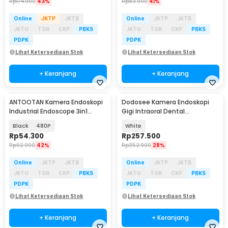
Rp
174.900
43%
Rp
83.900
41%
Online
JKTP
JKTB
Online
JKTP
JKTB
JKTU
TGR
CKP
PBKS
JKTU
TGR
CKP
PBKS
PDPK
PDPK
Lihat Ketersediaan Stok
Lihat Ketersediaan Stok
+ Keranjang
+ Keranjang
ANTOOTAN Kamera Endoskopi
Dodosee Kamera Endoskopi
Industrial Endoscope 3in1
Gigi Intraoral Dental
5.5mm - AN98
Endoscope WiFi 6 LED - YC-W7
Black
480P
White
Rp
54.300
Rp
257.500
Rp
92.900
42%
Rp
352.900
28%
Online
JKTP
JKTB
Online
JKTP
JKTB
JKTU
TGR
CKP
PBKS
JKTU
TGR
CKP
PBKS
PDPK
PDPK
Lihat Ketersediaan Stok
Lihat Ketersediaan Stok
+ Keranjang
+ Keranjang