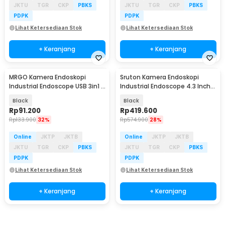
JKTU
TGR
CKP
PBKS
JKTU
TGR
CKP
PBKS
PDPK
PDPK
Lihat Ketersediaan Stok
Lihat Ketersediaan Stok
+ Keranjang
+ Keranjang
MRGO Kamera Endoskopi
Sruton Kamera Endoskopi
Industrial Endoscope USB 3in1 8
Industrial Endoscope 4.3 Inch
LED 1200P 2M - MR28
IPS LCD 1080P - P40
Black
Black
Rp
91.200
Rp
419.600
Rp
133.900
32%
Rp
574.900
28%
Online
JKTP
JKTB
Online
JKTP
JKTB
JKTU
TGR
CKP
PBKS
JKTU
TGR
CKP
PBKS
PDPK
PDPK
Lihat Ketersediaan Stok
Lihat Ketersediaan Stok
+ Keranjang
+ Keranjang