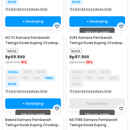
PDPK
PDPK
Lihat Ketersediaan Stok
Lihat Ketersediaan Stok
+ Keranjang
+ Keranjang
TERJUAL HABIS
HOTU Kamera Pembersih
XLIFE Kamera Pembersih
Telinga Korek Kuping Otoskop
Telinga Korek Kuping Otoskop
Endoscope HD WiFi - SL2202
Endoscope HD WiFi - X0
White
Black
Rp
59.900
Rp
97.900
Rp
99.900
41%
Rp
150.900
36%
Online
JKTP
JKTB
Online
JKTP
JKTB
JKTU
TGR
CKP
PBKS
JKTU
TGR
CKP
PBKS
PDPK
PDPK
Lihat Ketersediaan Stok
Lihat Ketersediaan Stok
+ Keranjang
Terjual Habis
TERJUAL HABIS
TERJUAL HABIS
Bebird Kamera Pembersih
NATFIRE Kamera Pembersih
Telinga Korek Kuping Otoskop
Telinga Korek Kuping