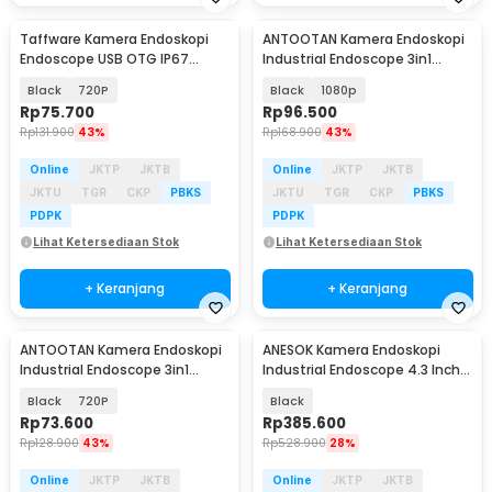
Taffware Kamera Endoskopi
ANTOOTAN Kamera Endoskopi
Endoscope USB OTG IP67
Industrial Endoscope 3in1
Borescope LED - AN98B
5.5mm - AN98
Black
720P
Black
1080p
Rp
75.700
Rp
96.500
Rp
131.900
43%
Rp
168.900
43%
Online
JKTP
JKTB
Online
JKTP
JKTB
JKTU
TGR
CKP
PBKS
JKTU
TGR
CKP
PBKS
PDPK
PDPK
Lihat Ketersediaan Stok
Lihat Ketersediaan Stok
+ Keranjang
+ Keranjang
ANTOOTAN Kamera Endoskopi
ANESOK Kamera Endoskopi
Industrial Endoscope 3in1
Industrial Endoscope 4.3 Inch
5.5mm - AN98
IPS LCD 1080P - C30
Black
720P
Black
Rp
73.600
Rp
385.600
Rp
128.900
43%
Rp
528.900
28%
Online
JKTP
JKTB
Online
JKTP
JKTB