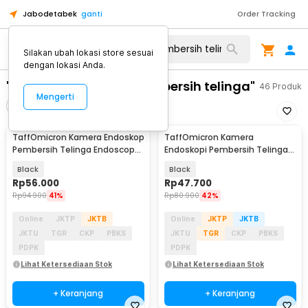
Jabodetabek
ganti
Order Tracking
Silakan ubah lokasi store sesuai
dengan lokasi Anda.
"kamera endoskopi pembersih telinga"
46
Produk
Mengerti
Filter
Urutkan
TaffOmicron Kamera Endoskop
TaffOmicron Kamera
Pembersih Telinga Endoscope
Endoskopi Pembersih Telinga
USB 3 in 1 - i96
Endoscope HD WiFi - Y10
Black
Black
Rp
56.000
Rp
47.700
Rp
94.900
41%
Rp
80.900
42%
Online
JKTP
JKTB
Online
JKTP
JKTB
JKTU
TGR
CKP
PBKS
JKTU
TGR
CKP
PBKS
PDPK
PDPK
Lihat Ketersediaan Stok
Lihat Ketersediaan Stok
+ Keranjang
+ Keranjang