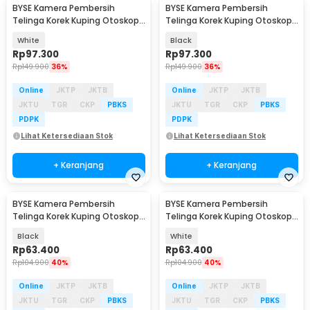
BYSE Kamera Pembersih
BYSE Kamera Pembersih
Telinga Korek Kuping Otoskop
Telinga Korek Kuping Otoskop
Endoscope HD WiFi - Y30
Endoscope HD WiFi - Y30
White
Black
Rp
97.300
Rp
97.300
Rp
149.900
36%
Rp
149.900
36%
Online
JKTP
JKTB
Online
JKTP
JKTB
JKTU
TGR
CKP
PBKS
JKTU
TGR
CKP
PBKS
PDPK
PDPK
Lihat Ketersediaan Stok
Lihat Ketersediaan Stok
+ Keranjang
+ Keranjang
BYSE Kamera Pembersih
BYSE Kamera Pembersih
Telinga Korek Kuping Otoskop
Telinga Korek Kuping Otoskop
Endoscope WiFi 8MP - C8
Endoscope WiFi 8MP - C8
Black
White
Rp
63.400
Rp
63.400
Rp
104.900
40%
Rp
104.900
40%
Online
JKTP
JKTB
Online
JKTP
JKTB
JKTU
TGR
CKP
PBKS
JKTU
TGR
CKP
PBKS