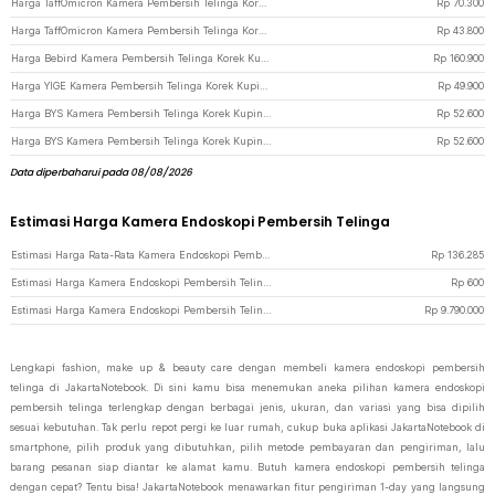
Harga TaffOmicron Kamera Pembersih Telinga Korek Kuping Endoscope HD WiFi - NE6 - White
Rp
70.300
Harga TaffOmicron Kamera Pembersih Telinga Korek Kuping Endoscope HD USB - EU-0 - Black
Rp
43.800
Harga Bebird Kamera Pembersih Telinga Korek Kuping Otoskop Endoscope WiFi - R1 - Black
Rp
160.900
Harga YIGE Kamera Pembersih Telinga Korek Kuping Otoskop Endoscope HD WiFi - MXY2023-1 - Black
Rp
49.900
Harga BYS Kamera Pembersih Telinga Korek Kuping Endoscope HD WiFi - Y24 - Black
Rp
52.600
Harga BYS Kamera Pembersih Telinga Korek Kuping Endoscope HD WiFi - Y24 - White
Rp
52.600
Data diperbaharui pada 08/08/2026
Estimasi Harga Kamera Endoskopi Pembersih Telinga
Estimasi Harga Rata-Rata Kamera Endoskopi Pembersih Telinga
Rp
136.285
Estimasi Harga Kamera Endoskopi Pembersih Telinga Termurah di JakartaNotebook
Rp
600
Estimasi Harga Kamera Endoskopi Pembersih Telinga Termahal di JakartaNotebook
Rp
9.790.000
Lengkapi fashion, make up & beauty care dengan membeli kamera endoskopi pembersih
telinga di JakartaNotebook. Di sini kamu bisa menemukan aneka pilihan kamera endoskopi
pembersih telinga terlengkap dengan berbagai jenis, ukuran, dan variasi yang bisa dipilih
sesuai kebutuhan. Tak perlu repot pergi ke luar rumah, cukup buka aplikasi JakartaNotebook di
smartphone, pilih produk yang dibutuhkan, pilih metode pembayaran dan pengiriman, lalu
barang pesanan siap diantar ke alamat kamu. Butuh kamera endoskopi pembersih telinga
dengan cepat? Tentu bisa! JakartaNotebook menawarkan fitur pengiriman 1-day yang langsung