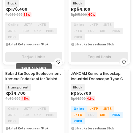
Endoscope HD WiFi - X3
Endoscope HD WiFi - NE16
Black
Black
Rp
176.400
Rp
64.100
Rp
269.900
35%
Rp
105.900
40%
Online
JKTP
JKTB
Online
JKTP
JKTB
JKTU
TGR
CKP
PBKS
JKTU
TGR
CKP
PBKS
PDPK
PDPK
Lihat Ketersediaan Stok
Lihat Ketersediaan Stok
Terjual Habis
Terjual Habis
TERJUAL HABIS
Bebird Ear Scoop Replacement
JWHCAM Kamera Endoskopi
Kamera Endoskopi for Bebird
Industrial Endoscope Type C
2022 R1/R3
3M 5.5mm 6LED 480P - AN98A
Transparent
Black
Rp
34.700
Rp
55.700
Rp
62.900
45%
Rp
94.900
42%
Online
JKTP
JKTB
Online
JKTP
JKTB
JKTU
TGR
CKP
PBKS
JKTU
TGR
CKP
PBKS
PDPK
PDPK
Lihat Ketersediaan Stok
Lihat Ketersediaan Stok