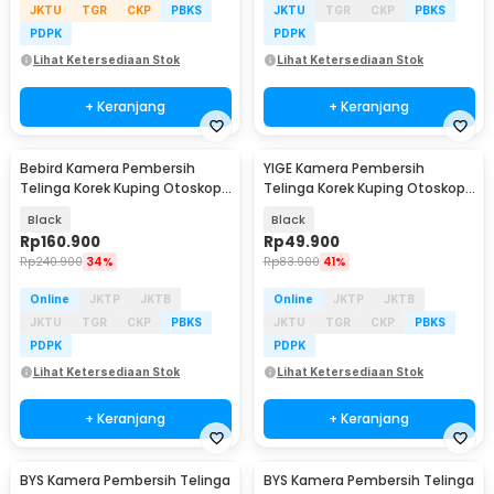
JKTU
TGR
CKP
PBKS
JKTU
TGR
CKP
PBKS
PDPK
PDPK
Lihat Ketersediaan Stok
Lihat Ketersediaan Stok
+ Keranjang
+ Keranjang
Bebird Kamera Pembersih
YIGE Kamera Pembersih
Telinga Korek Kuping Otoskop
Telinga Korek Kuping Otoskop
Endoscope WiFi - R1
Endoscope HD WiFi - MXY2023-
Black
Black
1
Rp
160.900
Rp
49.900
Rp
240.900
34%
Rp
83.900
41%
Online
JKTP
JKTB
Online
JKTP
JKTB
JKTU
TGR
CKP
PBKS
JKTU
TGR
CKP
PBKS
PDPK
PDPK
Lihat Ketersediaan Stok
Lihat Ketersediaan Stok
+ Keranjang
+ Keranjang
BYS Kamera Pembersih Telinga
BYS Kamera Pembersih Telinga
Baru
Baru