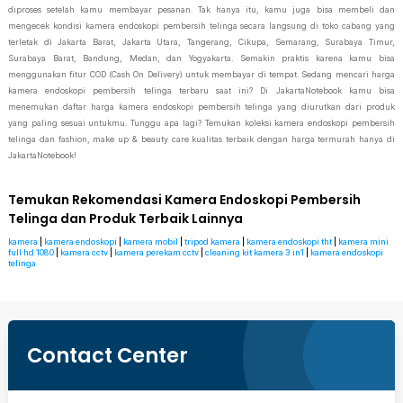
diproses setelah kamu membayar pesanan. Tak hanya itu, kamu juga bisa membeli dan
mengecek kondisi kamera endoskopi pembersih telinga secara langsung di toko cabang yang
terletak di Jakarta Barat, Jakarta Utara, Tangerang, Cikupa, Semarang, Surabaya Timur,
Surabaya Barat, Bandung, Medan, dan Yogyakarta. Semakin praktis karena kamu bisa
menggunakan fitur COD (Cash On Delivery) untuk membayar di tempat. Sedang mencari harga
kamera endoskopi pembersih telinga terbaru saat ini? Di JakartaNotebook kamu bisa
menemukan daftar harga kamera endoskopi pembersih telinga yang diurutkan dari produk
yang paling sesuai untukmu. Tunggu apa lagi? Temukan koleksi kamera endoskopi pembersih
telinga dan fashion, make up & beauty care kualitas terbaik dengan harga termurah hanya di
JakartaNotebook!
Temukan Rekomendasi Kamera Endoskopi Pembersih
Telinga dan Produk Terbaik Lainnya
kamera
|
kamera endoskopi
|
kamera mobil
|
tripod kamera
|
kamera endoskopi tht
|
kamera mini
full hd 1080
|
kamera cctv
|
kamera perekam cctv
|
cleaning kit kamera 3 in1
|
kamera endoskopi
telinga
Contact Center