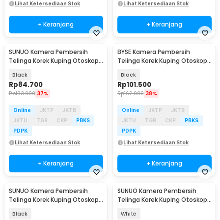
Lihat Ketersediaan Stok
Lihat Ketersediaan Stok
+ Keranjang
+ Keranjang
SUNUO Kamera Pembersih
BYSE Kamera Pembersih
Telinga Korek Kuping Otoskop
Telinga Korek Kuping Otoskop
Endoscope 3MP WiFi - YW16
Endoscope 3MP WiFi - S2
Black
Black
Rp
84.700
Rp
101.500
Rp
133.900
37%
Rp
162.900
38%
Online
JKTP
JKTB
Online
JKTP
JKTB
JKTU
TGR
CKP
PBKS
JKTU
TGR
CKP
PBKS
PDPK
PDPK
Lihat Ketersediaan Stok
Lihat Ketersediaan Stok
+ Keranjang
+ Keranjang
SUNUO Kamera Pembersih
SUNUO Kamera Pembersih
Telinga Korek Kuping Otoskop
Telinga Korek Kuping Otoskop
Endoscope 5MP WiFi - EN1
Endoscope 5MP WiFi - EN1
Black
White