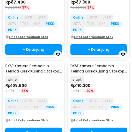
Rp
87.400
Rp
87.300
Rp
136.900
37%
Rp
136.900
37%
Online
JKTP
JKTB
Online
JKTP
JKTB
JKTU
TGR
CKP
PBKS
JKTU
TGR
CKP
PBKS
PDPK
PDPK
Lihat Ketersediaan Stok
Lihat Ketersediaan Stok
+ Keranjang
+ Keranjang
BYSE Kamera Pembersih
BYSE Kamera Pembersih
Telinga Korek Kuping Otoskop
Telinga Korek Kuping Otoskop
Endoscope 3MP WiFi - CC10
Endoscope 3MP WiFi - CC10
White
Black
Rp
109.500
Rp
110.200
Rp
174.900
38%
Rp
174.900
37%
Online
JKTP
JKTB
Online
JKTP
JKTB
JKTU
TGR
CKP
PBKS
JKTU
TGR
CKP
PBKS
PDPK
PDPK
Lihat Ketersediaan Stok
Lihat Ketersediaan Stok