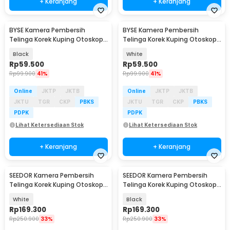
+ Keranjang
+ Keranjang
BYSE Kamera Pembersih
BYSE Kamera Pembersih
Telinga Korek Kuping Otoskop
Telinga Korek Kuping Otoskop
Endoscope HD WiFi - SL2402
Endoscope HD WiFi - SL2402
Black
White
Rp
59.500
Rp
59.500
Rp
99.900
41%
Rp
99.900
41%
Online
JKTP
JKTB
Online
JKTP
JKTB
JKTU
TGR
CKP
PBKS
JKTU
TGR
CKP
PBKS
PDPK
PDPK
Lihat Ketersediaan Stok
Lihat Ketersediaan Stok
+ Keranjang
+ Keranjang
SEEDOR Kamera Pembersih
SEEDOR Kamera Pembersih
Telinga Korek Kuping Otoskop
Telinga Korek Kuping Otoskop
Endoscope HD WiFi - C7 Pro
Endoscope HD WiFi - C7 Pro
White
Black
Rp
169.300
Rp
169.300
Rp
250.900
33%
Rp
250.900
33%