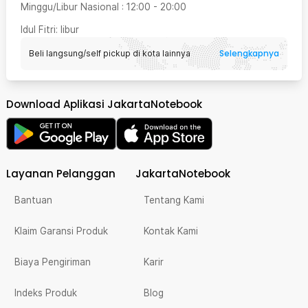
Minggu/Libur Nasional
:
12:00
-
20:00
Idul Fitri
: libur
Selengkapnya
Beli langsung/self pickup di kota lainnya
Download Aplikasi JakartaNotebook
Layanan Pelanggan
JakartaNotebook
Bantuan
Tentang Kami
Klaim Garansi Produk
Kontak Kami
Biaya Pengiriman
Karir
Indeks Produk
Blog