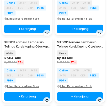
Online
JKTP
JKTB
Online
JKTP
JKTB
JKTU
TGR
CKP
PBKS
JKTU
TGR
CKP
PBKS
PDPK
PDPK
Lihat Ketersediaan Stok
Lihat Ketersediaan Stok
+ Keranjang
+ Keranjang
SEEDOR Kamera Pembersih
SEEDOR Kamera Pembersih
Telinga Korek Kuping Otoskop
Telinga Korek Kuping Otoskop
Endoscope HD WiFi - C7
Endoscope HD WiFi - C7
White
Black
Rp
114.400
Rp
113.600
Rp
179.900
37%
Rp
179.900
37%
Online
JKTP
JKTB
Online
JKTP
JKTB
JKTU
TGR
CKP
PBKS
JKTU
TGR
CKP
PBKS
PDPK
PDPK
Lihat Ketersediaan Stok
Lihat Ketersediaan Stok
+ Keranjang
+ Keranjang