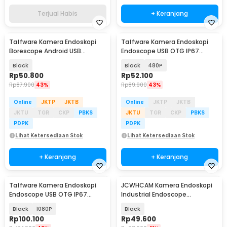
Terjual Habis
+ Keranjang
Taffware Kamera Endoskopi
Taffware Kamera Endoskopi
Borescope Android USB
Endoscope USB OTG IP67
Waterproof 5.5mm - TES-EN-
Borescope LED - AN98B
Black
Black
480P
AN99
Rp
50.800
Rp
52.100
Rp
87.900
43%
Rp
89.900
43%
Online
JKTP
JKTB
Online
JKTP
JKTB
JKTU
TGR
CKP
PBKS
JKTU
TGR
CKP
PBKS
PDPK
PDPK
Lihat Ketersediaan Stok
Lihat Ketersediaan Stok
+ Keranjang
+ Keranjang
Taffware Kamera Endoskopi
JCWHCAM Kamera Endoskopi
Endoscope USB OTG IP67
Industrial Endoscope
Borescope LED - AN98B
Borescope 7.0mm 6 LED 2M -
Black
1080P
Black
N500-M
Rp
100.100
Rp
49.600