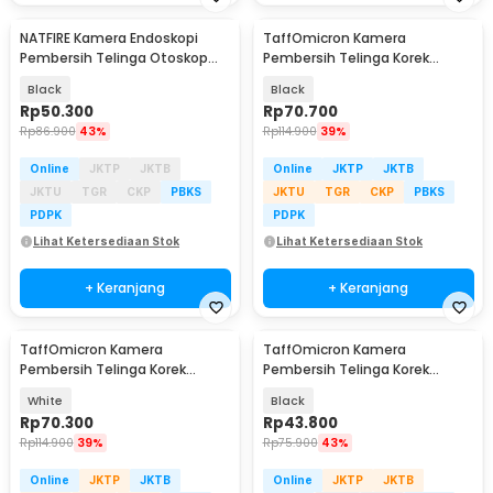
NATFIRE Kamera Endoskopi
TaffOmicron Kamera
Pembersih Telinga Otoskop
Pembersih Telinga Korek
Endoscope HD WiFi - NE3-H
Kuping Endoscope HD WiFi -
Black
Black
NE6
Rp
50.300
Rp
70.700
Rp
86.900
43%
Rp
114.900
39%
Online
JKTP
JKTB
Online
JKTP
JKTB
JKTU
TGR
CKP
PBKS
JKTU
TGR
CKP
PBKS
PDPK
PDPK
Lihat Ketersediaan Stok
Lihat Ketersediaan Stok
+ Keranjang
+ Keranjang
TaffOmicron Kamera
TaffOmicron Kamera
Pembersih Telinga Korek
Pembersih Telinga Korek
Kuping Endoscope HD WiFi -
Kuping Endoscope HD USB -
White
Black
NE6
EU-0
Rp
70.300
Rp
43.800
Rp
114.900
39%
Rp
75.900
43%
Online
JKTP
JKTB
Online
JKTP
JKTB