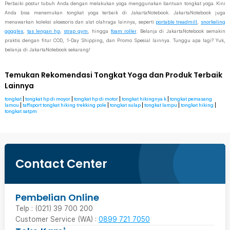
Perbaiki postur tubuh Anda dengan melakukan yoga menggunakan bantuan tongkat yoga. Kini
Anda bisa menemukan tongkat yoga terbaik di JakartaNotebook. JakartaNotebook juga
menawarkan koleksi aksesoris dan alat olahraga lainnya, seperti
portable treadmill
,
snorkeling
goggles
,
tas lengan hp
,
strap gym
, hingga
foam roller
. Belanja di JakartaNotebook semakin
praktis dengan fitur COD, 1-Day Shipping, dan Promo Spesial lainnya. Tunggu apa lagi? Yuk,
belanja di JakartaNotebook sekarang!
Temukan Rekomendasi Tongkat Yoga dan Produk Terbaik
Lainnya
tongkat
|
tongkat hp di moyor
|
tongkat hp di motor
|
tongkat hikingnya k
|
tongkat pemasang
lamou
|
taffsport tongkat hiking trekking pole
|
tongkat sulap
|
tongkat lampu
|
tongkat hiking
|
tongkat satpm
Contact Center
Pembelian Online
Telp : (021) 39 700 200
Customer Service (WA) :
0899 721 7050