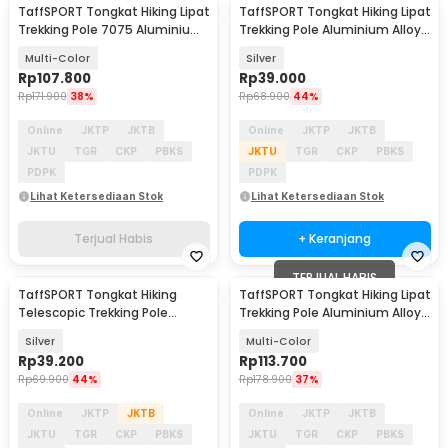
TaffSPORT Tongkat Hiking Lipat
TaffSPORT Tongkat Hiking Lipat
Trekking Pole 7075 Aluminium
Trekking Pole Aluminium Alloy
120cm - 7075
95.5cm - Z4
Multi-Color
Silver
Rp
107.800
Rp
39.000
Rp
171.900
38%
Rp
68.900
44%
Online
JKTP
JKTB
Online
JKTP
JKTB
JKTU
TGR
CKP
PBKS
JKTU
TGR
CKP
PBKS
PDPK
PDPK
Lihat Ketersediaan Stok
Lihat Ketersediaan Stok
Terjual Habis
+ Keranjang
TERJUAL HABIS
TaffSPORT Tongkat Hiking
TaffSPORT Tongkat Hiking Lipat
Telescopic Trekking Pole
Trekking Pole Aluminium Alloy
Aluminium 110cm - E4102
120cm - 7075
Silver
Multi-Color
Rp
39.200
Rp
113.700
Rp
69.900
44%
Rp
178.900
37%
Online
JKTP
JKTB
Online
JKTP
JKTB
JKTU
TGR
CKP
PBKS
JKTU
TGR
CKP
PBKS