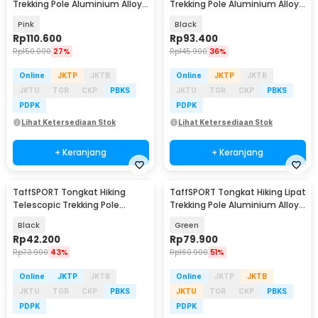
Trekking Pole Aluminium Alloy
Trekking Pole Aluminium Alloy
120cm - Z1802
110cm - 101
Pink
Black
Rp
110.600
Rp
93.400
Rp
150.000
27%
Rp
145.900
36%
Online
JKTP
JKTB
Online
JKTP
JKTB
JKTU
TGR
CKP
PBKS
JKTU
TGR
CKP
PBKS
PDPK
PDPK
Lihat Ketersediaan Stok
Lihat Ketersediaan Stok
+ Keranjang
+ Keranjang
TaffSPORT Tongkat Hiking
TaffSPORT Tongkat Hiking Lipat
Telescopic Trekking Pole
Trekking Pole Aluminium Alloy
Aluminium 135cm - 7075
EVA 130cm - TF13
Black
Green
Rp
42.200
Rp
79.900
Rp
73.900
43%
Rp
160.900
51%
Online
JKTP
JKTB
Online
JKTP
JKTB
JKTU
TGR
CKP
PBKS
JKTU
TGR
CKP
PBKS
PDPK
PDPK