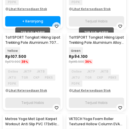
PDPK
PDPK
Lihat Ketersediaan Stok
Lihat Ketersediaan Stok
+ Keranjang
Terjual Habis
TERJUAL HABIS
TERJUAL HABIS
TaffSPORT Tongkat Hiking Lipat
TaffSPORT Tongkat Hiking Lipat
Trekking Pole Aluminium 7075
Trekking Pole Aluminium Alloy
120cm - 7075
110cm - 101
Yellow
Green
Rp
107.500
Rp
94.100
Rp
170.900
38%
Rp
145.900
36%
Online
JKTP
JKTB
Online
JKTP
JKTB
JKTU
TGR
CKP
PBKS
JKTU
TGR
CKP
PBKS
PDPK
PDPK
Lihat Ketersediaan Stok
Lihat Ketersediaan Stok
Terjual Habis
Terjual Habis
Matras Yoga Mat Lipat Karpet
VKTECH Yoga Foam Roller
Workout Anti Slip PVC 173x61cm
Textured Hollow Column EVA