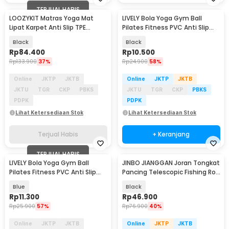
TERJUAL HABIS
LOOZYKIT Matras Yoga Mat
LIVELY Bola Yoga Gym Ball
Lipat Karpet Anti Slip TPE
Pilates Fitness PVC Anti Slip
180.5x60.5cm - LK-3MM
25cm - H1H21
Black
Black
Rp
84.400
Rp
10.500
Rp
133.900
37%
Rp
24.900
58%
Online
JKTP
JKTB
Online
JKTP
JKTB
JKTU
TGR
CKP
PBKS
JKTU
TGR
CKP
PBKS
PDPK
PDPK
Lihat Ketersediaan Stok
Lihat Ketersediaan Stok
Terjual Habis
+ Keranjang
TERJUAL HABIS
LIVELY Bola Yoga Gym Ball
JINBO JIANGGAN Joran Tongkat
Pilates Fitness PVC Anti Slip
Pancing Telescopic Fishing Rod
25cm - H1H21
1.5M - S6
Blue
Black
Rp
11.300
Rp
46.900
Rp
25.900
57%
Rp
76.900
40%
Online
JKTP
JKTB
Online
JKTP
JKTB