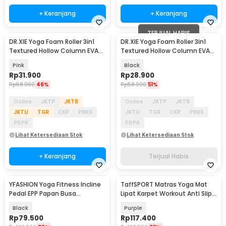
+ Keranjang
+ Keranjang
TERJUAL HABIS
DR.XIE Yoga Foam Roller 3in1
DR.XIE Yoga Foam Roller 3in1
Textured Hollow Column EVA
Textured Hollow Column EVA
25.5cm - DX219
25.5cm - DX219
Pink
Black
Rp
31.900
Rp
28.900
Rp
58.900
46%
Rp
58.900
51%
Online
JKTP
JKTB
Online
JKTP
JKTB
JKTU
TGR
CKP
PBKS
JKTU
TGR
CKP
PBKS
PDPK
PDPK
Lihat Ketersediaan Stok
Lihat Ketersediaan Stok
+ Keranjang
Terjual Habis
YFASHION Yoga Fitness Incline
TaffSPORT Matras Yoga Mat
Pedal EPP Papan Busa
Lipat Karpet Workout Anti Slip
Peregangan Betis - YYF2
TPE 183x61cm - PROlite 60
Black
Purple
Rp
79.500
Rp
117.400