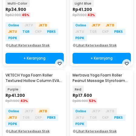
- Q4
33cm - D334
Multi-Color
Light Blue
Rp
34.900
Rp
41.200
Rp
62.900
45%
Rp
71.900
43%
Online
JKTP
JKTB
Online
JKTP
JKTB
JKTU
TGR
CKP
PBKS
JKTU
TGR
CKP
PBKS
PDPK
PDPK
Lihat Ketersediaan Stok
Lihat Ketersediaan Stok
+ Keranjang
+ Keranjang
VKTECH Yoga Foam Roller
Mertrava Yoga Foam Roller
Textured Hollow Column EVA
Peanut Massage Styrofoam
33cm - D334
16cm - D335
Purple
Red
Rp
41.200
Rp
17.600
Rp
71.900
43%
Rp
36.900
53%
Online
JKTP
JKTB
Online
JKTP
JKTB
JKTU
TGR
CKP
PBKS
JKTU
TGR
CKP
PBKS
PDPK
PDPK
Lihat Ketersediaan Stok
Lihat Ketersediaan Stok