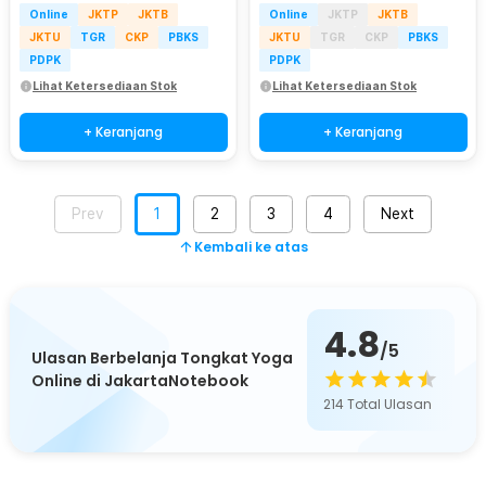
Online
JKTP
JKTB
Online
JKTP
JKTB
JKTU
TGR
CKP
PBKS
JKTU
TGR
CKP
PBKS
PDPK
PDPK
Lihat Ketersediaan Stok
Lihat Ketersediaan Stok
+ Keranjang
+ Keranjang
Prev
1
2
3
4
Next
Kembali ke atas
4.8
/5
Ulasan Berbelanja Tongkat Yoga
Online di JakartaNotebook
214
Total Ulasan