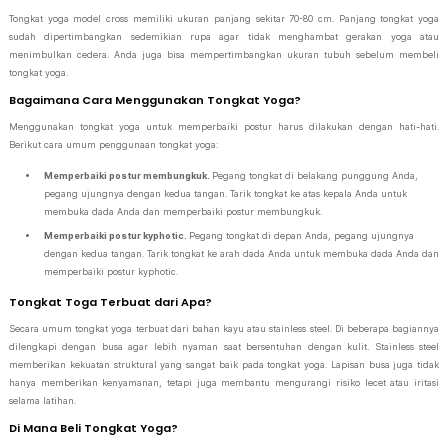
Tongkat yoga model cross memiliki ukuran panjang sekitar 70-80 cm. Panjang tongkat yoga
sudah dipertimbangkan sedemikian rupa agar tidak menghambat gerakan yoga atau
menimbulkan cedera. Anda juga bisa mempertimbangkan ukuran tubuh sebelum membeli
tongkat yoga.
Bagaimana Cara Menggunakan Tongkat Yoga?
Menggunakan tongkat yoga untuk memperbaiki postur harus dilakukan dengan hati-hati.
Berikut cara umum penggunaan tongkat yoga:
Memperbaiki postur membungkuk.
Pegang tongkat di belakang punggung Anda,
pegang ujungnya dengan kedua tangan. Tarik tongkat ke atas kepala Anda untuk
membuka dada Anda dan memperbaiki postur membungkuk.
Memperbaiki postur kyphotic.
Pegang tongkat di depan Anda, pegang ujungnya
dengan kedua tangan. Tarik tongkat ke arah dada Anda untuk membuka dada Anda dan
memperbaiki postur kyphotic.
Tongkat Toga Terbuat dari Apa?
Secara umum tongkat yoga terbuat dari bahan kayu atau stainless steel. Di beberapa bagiannya
dilengkapi dengan busa agar lebih nyaman saat bersentuhan dengan kulit. Stainless steel
memberikan kekuatan struktural yang sangat baik pada tongkat yoga. Lapisan busa juga tidak
hanya memberikan kenyamanan, tetapi juga membantu mengurangi risiko lecet atau iritasi
selama latihan.
Di Mana Beli Tongkat Yoga?