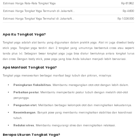
Estimasi Harga Rata-Rata Tongkat Yoga
Rp
61.982
Estimasi Harga Tongkat Yoga Termurah di JakartaNotebook
Rp
4.600
Estimasi Harga Tongkat Yoga Termahal di JakartaNotebook
Rp
1.026.000
Apa Itu Tongkat Yoga?
Tongkat yoga adalah alat bantu yang digunakan dalam praktik yoga. Alat ini juga disebut body
stick yoga. Tongkat yoga terdiri dari 2 tongkat yang umumnya berbentuk cross atau seperti
tanda plus (+). Sebagian besar tongkat yoga juga bisa diatur bentuknya antara tongkat lurus
dan cross. Dengan body stick, pose yoga yang bisa Anda lakukan menjadi lebih bervariasi.
Apa Manfaat Tongkat Yoga?
Tongkat yoga menawarkan berbagai manfaat bagi tubuh dan pikiran, misalnya:
Peningkatan fleksibilitas.
Membantu meregangkan otot-otot dengan lebih dalam.
Perbaikan postur.
Membantu memperbaiki postur tubuh dengan melatih otot-otot
penyangga.
Penguatan otot.
Melibatkan berbagai kelompok otot dan meningkatkan kekuatannya.
Keseimbangan.
Banyak pose yang membantu meningkatkan stabilitas dan koordinasi
tubuh.
Reduksi stres.
Membantu mengurangi stres dan meningkatkan relaksasi.
Berapa Ukuran Tongkat Yoga?