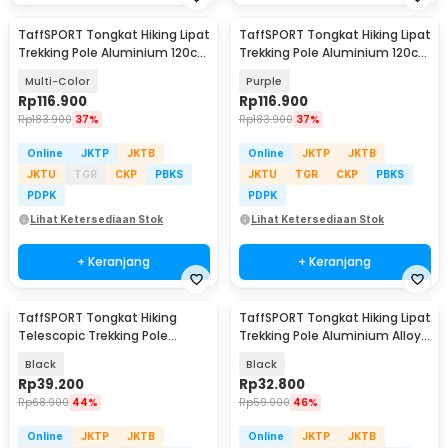
TaffSPORT Tongkat Hiking Lipat
TaffSPORT Tongkat Hiking Lipat
Trekking Pole Aluminium 120cm
Trekking Pole Aluminium 120cm
- 7075
- 7075
Multi-Color
Purple
Rp
116.900
Rp
116.900
Rp
183.900
37%
Rp
183.900
37%
Online
JKTP
JKTB
Online
JKTP
JKTB
JKTU
TGR
CKP
PBKS
JKTU
TGR
CKP
PBKS
PDPK
PDPK
Lihat Ketersediaan Stok
Lihat Ketersediaan Stok
+ Keranjang
+ Keranjang
TaffSPORT Tongkat Hiking
TaffSPORT Tongkat Hiking Lipat
Telescopic Trekking Pole
Trekking Pole Aluminium Alloy
Aluminium 110cm - E4102
95.5cm - Z4
Black
Black
Rp
39.200
Rp
32.800
Rp
68.900
44%
Rp
59.900
46%
Online
JKTP
JKTB
Online
JKTP
JKTB