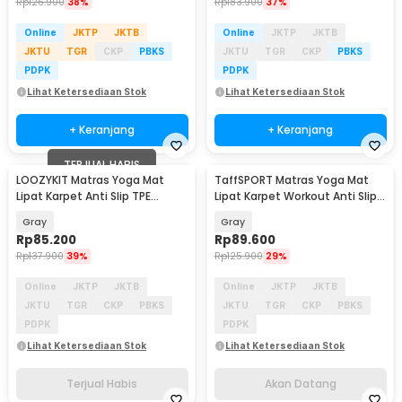
Rp
126.900
38%
Rp
183.900
37%
Online
JKTP
JKTB
Online
JKTP
JKTB
JKTU
TGR
CKP
PBKS
JKTU
TGR
CKP
PBKS
PDPK
PDPK
Lihat Ketersediaan Stok
Lihat Ketersediaan Stok
+ Keranjang
+ Keranjang
TERJUAL HABIS
LOOZYKIT Matras Yoga Mat
TaffSPORT Matras Yoga Mat
Akan Datang
Lipat Karpet Anti Slip TPE
Lipat Karpet Workout Anti Slip
180.5x60.5cm - LK-3MM
TPE 183x61cm - Q5
Gray
Gray
Rp
85.200
Rp
89.600
Rp
137.900
39%
Rp
125.900
29%
Online
JKTP
JKTB
Online
JKTP
JKTB
JKTU
TGR
CKP
PBKS
JKTU
TGR
CKP
PBKS
PDPK
PDPK
Lihat Ketersediaan Stok
Lihat Ketersediaan Stok
Terjual Habis
Akan Datang