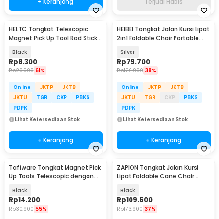
+ Keranjang
Terjual Habis
HELTC Tongkat Telescopic
HEIBEI Tongkat Jalan Kursi Lipat
Magnet Pick Up Tool Rod Stick -
2in1 Foldable Chair Portable
GJ0348
80cm - HB-201
Black
Silver
Rp
8.300
Rp
79.700
Rp
20.900
61%
Rp
126.900
38%
Online
JKTP
JKTB
Online
JKTP
JKTB
JKTU
TGR
CKP
PBKS
JKTU
TGR
CKP
PBKS
PDPK
PDPK
Lihat Ketersediaan Stok
Lihat Ketersediaan Stok
+ Keranjang
+ Keranjang
Taffware Tongkat Magnet Pick
ZAPION Tongkat Jalan Kursi
Up Tools Telescopic dengan
Lipat Foldable Cane Chair
Lampu LED - GJ0347
Portable 2in1 - ZP-24
Black
Black
Rp
14.200
Rp
109.600
Rp
30.900
55%
Rp
173.900
37%