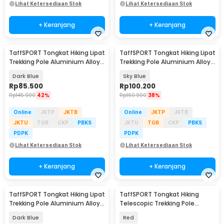
Lihat Ketersediaan Stok
Lihat Ketersediaan Stok
+ Keranjang
+ Keranjang
TaffSPORT Tongkat Hiking Lipat
TaffSPORT Tongkat Hiking Lipat
Trekking Pole Aluminium Alloy
Trekking Pole Aluminium Alloy
110cm - 101
EVA 130cm - TF13
Dark Blue
Sky Blue
Rp
85.500
Rp
100.200
Rp
145.900
42%
Rp
160.900
38%
Online
JKTP
JKTB
Online
JKTP
JKTB
JKTU
TGR
CKP
PBKS
JKTU
TGR
CKP
PBKS
PDPK
PDPK
Lihat Ketersediaan Stok
Lihat Ketersediaan Stok
+ Keranjang
+ Keranjang
TaffSPORT Tongkat Hiking Lipat
TaffSPORT Tongkat Hiking
Trekking Pole Aluminium Alloy
Telescopic Trekking Pole
EVA 130cm - TF13
Aluminium 135cm - X-11
Dark Blue
Red