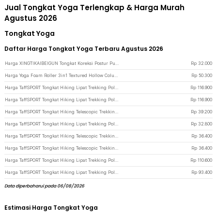
Jual Tongkat Yoga Terlengkap & Harga Murah
Agustus 2026
Tongkat Yoga
Daftar Harga Tongkat Yoga Terbaru Agustus 2026
Harga XINGTIKAIBEIGUN Tongkat Koreksi Postur Punggung Cross Yoga Body Sticks - JJN65 - Pink
Rp
32.000
Harga Yoga Foam Roller 3in1 Textured Hollow Column EVA 25.5cm - H0031 - Blue
Rp
50.300
Harga TaffSPORT Tongkat Hiking Lipat Trekking Pole Aluminium 120cm - 7075 - Multi-Color
Rp
116.900
Harga TaffSPORT Tongkat Hiking Lipat Trekking Pole Aluminium 120cm - 7075 - Purple
Rp
116.900
Harga TaffSPORT Tongkat Hiking Telescopic Trekking Pole Aluminium 110cm - E4102 - Black
Rp
39.200
Harga TaffSPORT Tongkat Hiking Lipat Trekking Pole Aluminium Alloy 95.5cm - Z4 - Black
Rp
32.800
Harga TaffSPORT Tongkat Hiking Telescopic Trekking Pole Aluminium 110cm - X-110 - Blue
Rp
36.400
Harga TaffSPORT Tongkat Hiking Telescopic Trekking Pole Aluminium 110cm - X-110 - Red
Rp
36.400
Harga TaffSPORT Tongkat Hiking Lipat Trekking Pole Aluminium Alloy 120cm - Z1802 - Pink
Rp
110.600
Harga TaffSPORT Tongkat Hiking Lipat Trekking Pole Aluminium Alloy 110cm - 101 - Black
Rp
93.400
Data diperbaharui pada 06/08/2026
Estimasi Harga Tongkat Yoga