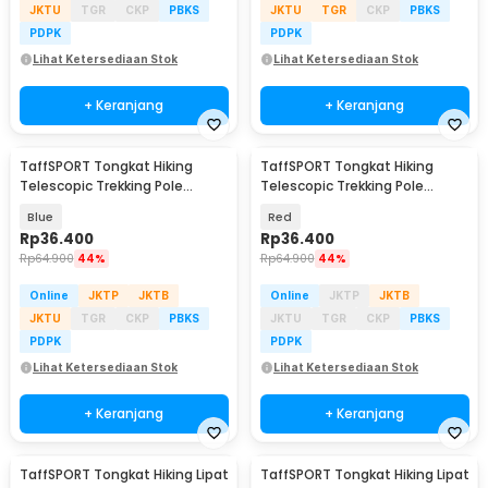
JKTU
TGR
CKP
PBKS
JKTU
TGR
CKP
PBKS
PDPK
PDPK
Lihat Ketersediaan Stok
Lihat Ketersediaan Stok
+ Keranjang
+ Keranjang
TaffSPORT Tongkat Hiking
TaffSPORT Tongkat Hiking
Telescopic Trekking Pole
Telescopic Trekking Pole
Aluminium 110cm - X-110
Aluminium 110cm - X-110
Blue
Red
Rp
36.400
Rp
36.400
Rp
64.900
44%
Rp
64.900
44%
Online
JKTP
JKTB
Online
JKTP
JKTB
JKTU
TGR
CKP
PBKS
JKTU
TGR
CKP
PBKS
PDPK
PDPK
Lihat Ketersediaan Stok
Lihat Ketersediaan Stok
+ Keranjang
+ Keranjang
TaffSPORT Tongkat Hiking Lipat
TaffSPORT Tongkat Hiking Lipat