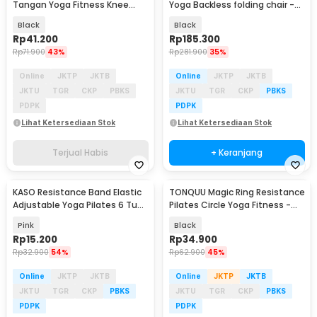
Tangan Yoga Fitness Knee
Yoga Backless folding chair -
Hand Pad Mat 2 PCS - G2
SE006
Black
Black
Rp
41.200
Rp
185.300
Rp
71.900
43%
Rp
281.900
35%
Online
JKTP
JKTB
Online
JKTP
JKTB
JKTU
TGR
CKP
PBKS
JKTU
TGR
CKP
PBKS
PDPK
PDPK
Lihat Ketersediaan Stok
Lihat Ketersediaan Stok
Terjual Habis
+ Keranjang
KASO Resistance Band Elastic
TONQUU Magic Ring Resistance
Baru
Adjustable Yoga Pilates 6 Tube
Pilates Circle Yoga Fitness -
- RD-20
TQMR023
Pink
Black
Rp
15.200
Rp
34.900
Rp
32.900
54%
Rp
62.900
45%
Online
JKTP
JKTB
Online
JKTP
JKTB
JKTU
TGR
CKP
PBKS
JKTU
TGR
CKP
PBKS
PDPK
PDPK