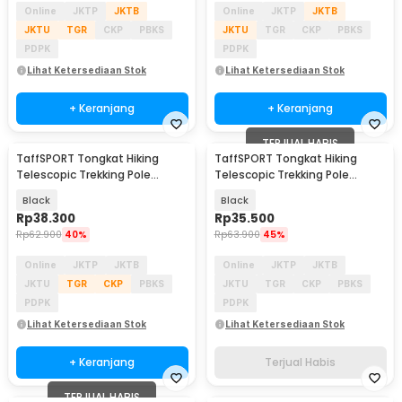
Online
JKTP
JKTB
Online
JKTP
JKTB
JKTU
TGR
CKP
PBKS
JKTU
TGR
CKP
PBKS
PDPK
PDPK
Lihat Ketersediaan Stok
Lihat Ketersediaan Stok
+ Keranjang
+ Keranjang
TERJUAL HABIS
TaffSPORT Tongkat Hiking
TaffSPORT Tongkat Hiking
Telescopic Trekking Pole
Telescopic Trekking Pole
Aluminium 135cm - X-11
Aluminium 110cm - E4103
Black
Black
Rp
38.300
Rp
35.500
Rp
62.900
40%
Rp
63.900
45%
Online
JKTP
JKTB
Online
JKTP
JKTB
JKTU
TGR
CKP
PBKS
JKTU
TGR
CKP
PBKS
PDPK
PDPK
Lihat Ketersediaan Stok
Lihat Ketersediaan Stok
+ Keranjang
Terjual Habis
TERJUAL HABIS