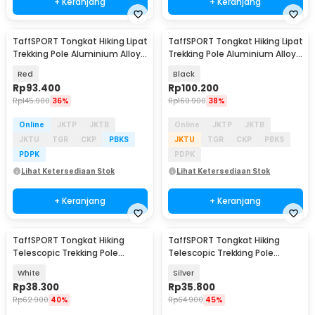
+ Keranjang
+ Keranjang
TaffSPORT Tongkat Hiking Lipat
TaffSPORT Tongkat Hiking Lipat
Trekking Pole Aluminium Alloy
Trekking Pole Aluminium Alloy
110cm - 101
EVA 130cm - TF13
Red
Black
Rp
93.400
Rp
100.200
Rp
145.900
36%
Rp
160.900
38%
Online
JKTP
JKTB
Online
JKTP
JKTB
JKTU
TGR
CKP
PBKS
JKTU
TGR
CKP
PBKS
PDPK
PDPK
Lihat Ketersediaan Stok
Lihat Ketersediaan Stok
+ Keranjang
+ Keranjang
TaffSPORT Tongkat Hiking
TaffSPORT Tongkat Hiking
Telescopic Trekking Pole
Telescopic Trekking Pole
Aluminium 135cm - X-11
Aluminium 110cm - X-110
White
Silver
Rp
38.300
Rp
35.800
Rp
62.900
40%
Rp
64.900
45%