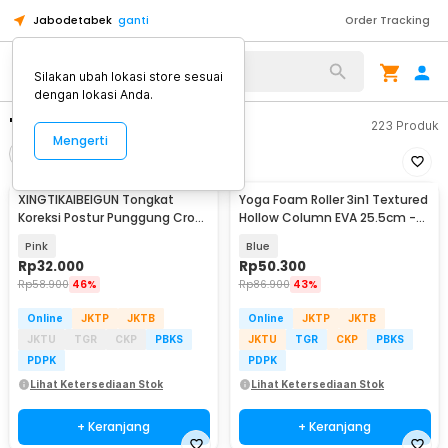
Jabodetabek
ganti
Order Tracking
Silakan ubah lokasi store sesuai
dengan lokasi Anda.
"tongkat yoga"
223
Produk
Mengerti
Filter
Urutkan
XINGTIKAIBEIGUN Tongkat
Yoga Foam Roller 3in1 Textured
Koreksi Postur Punggung Cross
Hollow Column EVA 25.5cm -
Yoga Body Sticks - JJN65
H0031
Pink
Blue
Rp
32.000
Rp
50.300
Rp
58.900
46%
Rp
86.900
43%
Online
JKTP
JKTB
Online
JKTP
JKTB
JKTU
TGR
CKP
PBKS
JKTU
TGR
CKP
PBKS
PDPK
PDPK
Lihat Ketersediaan Stok
Lihat Ketersediaan Stok
+ Keranjang
+ Keranjang