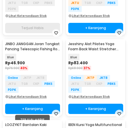
JKTU
TGR
CKP
PBKS
JKTU
TGR
CKP
PBKS
PDPK
PDPK
Lihat Ketersediaan Stok
Lihat Ketersediaan Stok
Terjual Habis
+ Keranjang
JINBO JIANGGAN Joran Tongkat
Jesshiny Alat Pilates Yoga
Pancing Telescopic Fishing Rod
Foam Back Waist Stretcher
1.5M - S6
Lumbar Relaxer - JS053
Blue
Blue
Rp
46.900
Rp
83.400
Rp
76.900
40%
Rp
131.900
37%
Online
JKTP
JKTB
Online
JKTP
JKTB
JKTU
TGR
CKP
PBKS
JKTU
TGR
CKP
PBKS
PDPK
PDPK
Lihat Ketersediaan Stok
Lihat Ketersediaan Stok
+ Keranjang
+ Keranjang
TERJUAL HABIS
LOOZYKIT Bantalan Kaki
IBEN Kursi Yoga Multifunctional