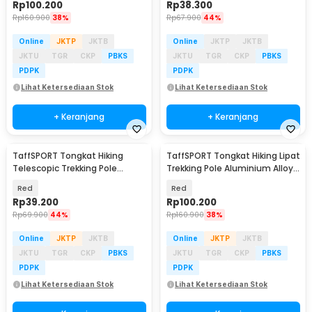
Rp
100.200
Rp
38.300
Rp
160.900
38%
Rp
67.900
44%
Online
JKTP
JKTB
Online
JKTP
JKTB
JKTU
TGR
CKP
PBKS
JKTU
TGR
CKP
PBKS
PDPK
PDPK
Lihat Ketersediaan Stok
Lihat Ketersediaan Stok
+ Keranjang
+ Keranjang
TaffSPORT Tongkat Hiking
TaffSPORT Tongkat Hiking Lipat
Telescopic Trekking Pole
Trekking Pole Aluminium Alloy
Aluminium 110cm - E4102
EVA 130cm - TF13
Red
Red
Rp
39.200
Rp
100.200
Rp
69.900
44%
Rp
160.900
38%
Online
JKTP
JKTB
Online
JKTP
JKTB
JKTU
TGR
CKP
PBKS
JKTU
TGR
CKP
PBKS
PDPK
PDPK
Lihat Ketersediaan Stok
Lihat Ketersediaan Stok