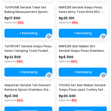
TaffHOME Sendok Takar Set
KNIFEZER Sendok Garpu Pisau
Baking Measurement Spoon
Swiss Army Tools Knife EDC -
0.62-15ml 6 PCS - 16752
A010
Rp
17.600
Rp
25.100
Rp
36.900
53%
Rp
48.900
49%
+ Keranjang
+ Keranjang
TaffSPORT Sendok Garpu Pisau
KNIFEZER Alat Makan 3in1
Swiss Camping Tools Pocket
Sendok Garpu Pisau Stainless
Knife EDC 5in1 - A008
Travel 20cm - HG1514
Rp
22.900
Rp
6.900
Rp
41.900
46%
Rp
18.900
64%
+ Keranjang
+ Keranjang
Asipartan Sendok Teh Dessert
YOUGLE Set Alat Makan Sendok
Rainbow Spoon Stainless Steel
Garpu Pisau Lipat Cutlery Set 3
Bulat - A014
PCS - A009
Rp
6.100
Rp
20.400
Rp
16.900
64%
Rp
40.900
51%
+ Keranjang
+ Keranjang