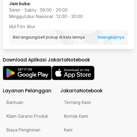
Jam buka:
Senin - Sabtu
:
09:00
-
20:00
Minggu/Libur Nasional
:
12:00
-
20:00
Idul Fitri
: libur
Selengkapnya
Beli langsung/self pickup di kota lainnya
Download Aplikasi JakartaNotebook
Layanan Pelanggan
JakartaNotebook
Bantuan
Tentang Kami
Klaim Garansi Produk
Kontak Kami
Biaya Pengiriman
Karir