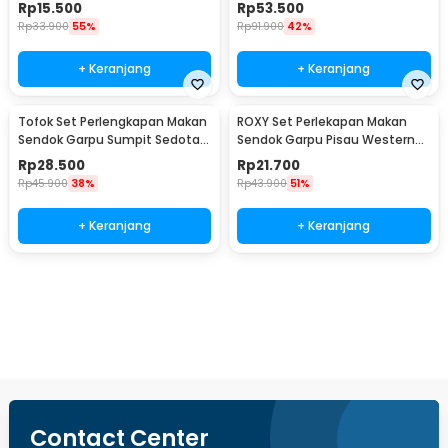
Pouch Cutlery Set - T1
Angsa Swan Rack - NP311
Rp
15.500
Rp
53.500
Rp
33.900
55%
Rp
91.900
42%
+ Keranjang
+ Keranjang
Tofok Set Perlengkapan Makan
ROXY Set Perlekapan Makan
Sendok Garpu Sumpit Sedotan
Sendok Garpu Pisau Western
dengan Pouch - T5
Cutlery Set 4 PCS - C24
Rp
28.500
Rp
21.700
Rp
45.900
38%
Rp
43.900
51%
+ Keranjang
+ Keranjang
Ingatkan Saya
Contact Center