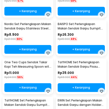
Rp
25.900
57%
Rp
24.900
58%
+ Keranjang
+ Keranjang
Nordic Set Perlengkapan Makan
BAISPO Set Perlengkapan
Sendok Garpu Stainless Steel
Makan Sendok Garpu Sumpit
Cutlery Set - XS-B014
Bambu Cutlery Set Winding -
Rp
8.900
Rp
26.300
EA025
Rp
21.900
60%
Rp
49.900
48%
+ Keranjang
+ Keranjang
One Two Cups Sendok Takar
TaffHOME Set Perlengkapan
Kopi Teh Measuring Spoon with
Makan Sendok Garpu Pisau
Clip - G166
Sumpit 8 PCS - EA02300
Rp
11.000
Rp
39.000
Rp
24.900
56%
Rp
68.900
44%
+ Keranjang
+ Keranjang
TaffHOME Set Perlengkapan
EWIN Set Perlengkapan Makan
Makan Sendok Garpu Sumpit
Sendok Garpu dengan Holder