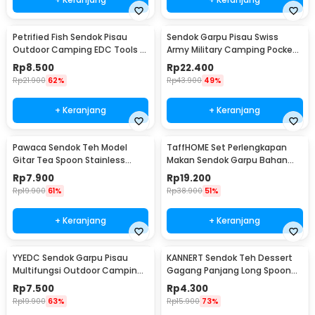
Petrified Fish Sendok Pisau
Sendok Garpu Pisau Swiss
Outdoor Camping EDC Tools -
Army Military Camping Pocket
LX709
Knife EDC 4 in 1 - A011
Rp
8.500
Rp
22.400
Rp
21.900
62%
Rp
43.900
49%
+ Keranjang
+ Keranjang
Pawaca Sendok Teh Model
TaffHOME Set Perlengkapan
Gitar Tea Spoon Stainless
Makan Sendok Garpu Bahan
Steel 304 12cm - RR-09
Bambu Cutlery Set - EA02510
Rp
7.900
Rp
19.200
Rp
19.900
61%
Rp
38.900
51%
+ Keranjang
+ Keranjang
YYEDC Sendok Garpu Pisau
KANNERT Sendok Teh Dessert
Multifungsi Outdoor Camping
Gagang Panjang Long Spoon
Spork EDC Tools - LX708
Stainless Steel - RR-11
Rp
7.500
Rp
4.300
Rp
19.900
63%
Rp
15.900
73%