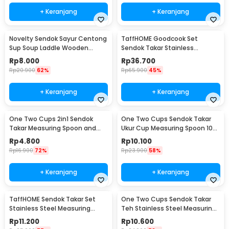
+ Keranjang
+ Keranjang
Novelty Sendok Sayur Centong
TaffHOME Goodcook Set
Sup Soup Laddle Wooden
Sendok Takar Stainless
Spoon - RR-20
Measuring Spoon 8 PCS - 167
Rp
8.000
Rp
36.700
Rp
20.900
62%
Rp
65.900
45%
+ Keranjang
+ Keranjang
One Two Cups 2in1 Sendok
One Two Cups Sendok Takar
Takar Measuring Spoon and
Ukur Cup Measuring Spoon 10
Coffee Tamper - G1120
PCS - 16799
Rp
4.800
Rp
10.100
Rp
16.900
72%
Rp
23.900
58%
+ Keranjang
+ Keranjang
TaffHOME Sendok Takar Set
One Two Cups Sendok Takar
Stainless Steel Measuring
Teh Stainless Steel Measuring
Spoon 5 PCS - S300
Spoon 5 PCS - S301
Rp
11.200
Rp
10.600