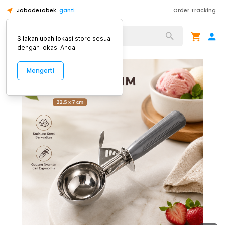
Jabodetabek
ganti
Order Tracking
Alat Kopi
Silakan ubah lokasi store sesuai
dengan lokasi Anda.
Mengerti