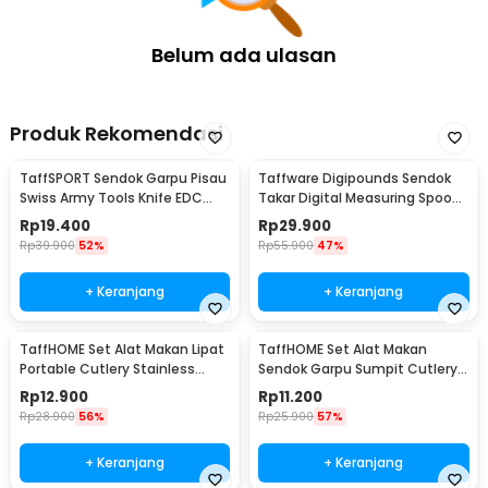
Belum ada ulasan
Produk Rekomendasi
TaffSPORT Sendok Garpu Pisau
Taffware Digipounds Sendok
Swiss Army Tools Knife EDC
Takar Digital Measuring Spoon
6in1 - A007
500g 0.1g - HM10
Rp
19.400
Rp
29.900
Rp
39.900
52%
Rp
55.900
47%
+ Keranjang
+ Keranjang
TaffHOME Set Alat Makan Lipat
TaffHOME Set Alat Makan
Portable Cutlery Stainless
Sendok Garpu Sumpit Cutlery
Steel 410 - AOTU
with Pouch - CJ0091
Rp
12.900
Rp
11.200
Rp
28.900
56%
Rp
25.900
57%
+ Keranjang
+ Keranjang