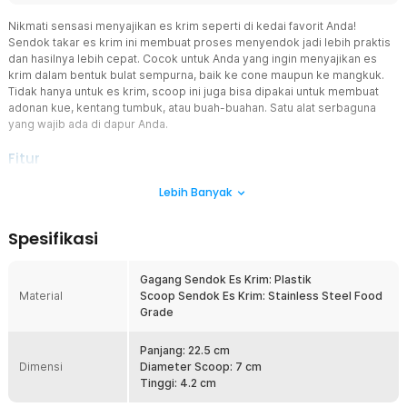
Nikmati sensasi menyajikan es krim seperti di kedai favorit Anda!
Sendok takar es krim ini membuat proses menyendok jadi lebih praktis
dan hasilnya lebih cepat. Cocok untuk Anda yang ingin menyajikan es
krim dalam bentuk bulat sempurna, baik ke cone maupun ke mangkuk.
Tidak hanya untuk es krim, scoop ini juga bisa dipakai untuk membuat
adonan kue, kentang tumbuk, atau buah-buahan. Satu alat serbaguna
yang wajib ada di dapur Anda.
Fitur
Nyaman Digunakan, Genggaman Mantap
Lebih Banyak
Mengangkat es krim kini terasa mudah berkat desain pegangan
yang pas di tangan. Scoop ini dirancang dengan bentuk ergonomis
Spesifikasi
agar tidak membuat tangan pegal meskipun digunakan berkali-kali.
Sangat cocok untuk Anda yang sering menyajikan es krim di rumah
atau saat acara kumpul keluarga.
Gagang Sendok Es Krim: Plastik
Material
Scoop Sendok Es Krim: Stainless Steel Food
Bentuk Bulat Presisi Setiap Kali
Grade
Hasil scoop lebih rapi dan konsisten! Dilengkapi sistem pegas yang
responsif dan kuat, Anda cukup menekan tuas untuk melepaskan es
krim secara sempurna. Tidak perlu lagi mencungkil manual atau
Panjang: 22.5 cm
Dimensi
khawatir es krim menempel di sendok.
Diameter Scoop: 7 cm
Tinggi: 4.2 cm
Bahan Stainless Steel yang Tahan Lama