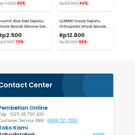
Rp
71.900
Rp
68.900
43%
44%
Soumit Alas Kaki Sepatu
LUARMO Insole Sepatu
Shock Absorb Silicone Gel
Orthopedic Shock Absorb
Anti Slip 2 PCS - MJ003
Cushioned EVA Foam M - L3
Rp
2.500
Rp
12.800
Rp
11.900
Rp
28.900
79%
56%
Contact Center
Pembelian Online
Telp : (021) 39 700 200
Customer Service (WA) :
0899 721 7050
Toko Kami
Jabodetabek
Ganti