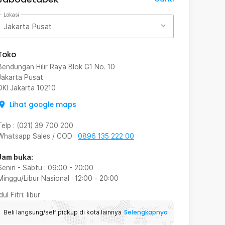
Lokasi
Jakarta Pusat
Toko
Bendungan Hilir Raya Blok G1 No. 10
Jakarta Pusat
DKI Jakarta
10210
Lihat google maps
Telp
:
(021) 39 700 200
Whatsapp Sales / COD
:
0896 135 222 00
Jam buka:
Senin - Sabtu
:
09:00
-
20:00
Minggu/Libur Nasional
:
12:00
-
20:00
Idul Fitri
: libur
Selengkapnya
Beli langsung/self pickup di kota lainnya