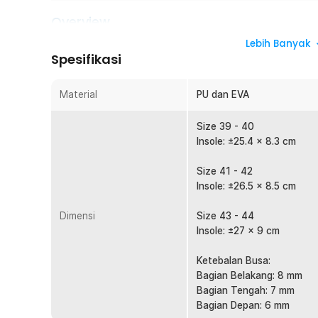
Overview
Apakah kaki Anda sering terasa pegal setelah berjalan jau
Lebih Banyak
Spesifikasi
orthopedic dari BOOST hadir untuk memberikan kenyamana
kombinasi material PU dan EVA yang lembut serta breatha
bantalan yang nyaman sekaligus menghadirkan sensasi pija
Material
PU dan EVA
Cocok digunakan untuk berbagai aktivitas harian maupun 
Size 39 - 40
Fitur
Insole: ±25.4 x 8.3 cm
Pola Terapi Khusus
Size 41 - 42
Permukaan insole ini dirancang dengan pola massage ya
Insole: ±26.5 x 8.5 cm
pada telapak kaki saat digunakan. Tekstur ini memba
berjalan maupun berdiri dalam waktu lama. Desain ergo
Dimensi
Size 43 - 44
lebih rileks setelah beraktivitas. Fitur ini ditujukan u
Insole: ±27 x 9 cm
Bahan Berkualitas
Menggunakan kombinasi material PU yang lentur dan E
Ketebalan Busa:
digunakan setiap hari. Material ini mampu mengikuti be
Bagian Belakang: 8 mm
bantalan yang lebih baik tanpa mengurangi fleksibilita
Bagian Tengah: 7 mm
nyaman saat bersentuhan langsung dengan kaki.
Bagian Depan: 6 mm