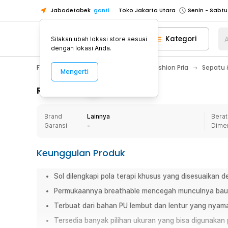
Jabodetabek
ganti
Toko Jakarta Utara
Toko Tangerang
Kategori
A
Silakan ubah lokasi store sesuai
Toko Cikupa
dengan lokasi Anda.
Pick n Go Jakarta Barat
Senin - J
Fashion, Make Up & Beauty Care
Fashion Pria
Sepatu &
Mengerti
Pick n Go Bekasi
Senin - Jumat (08
Pick n Go Depok
Senin - Jumat (08
Rincian Produk
Toko Jakarta Pusat
Senin - Sabtu
Brand
Lainnya
Berat
Toko Jakarta Barat
Senin - Sabtu
Garansi
-
Dime
Toko Jakarta Utara
Toko Tangerang
Keunggulan Produk
Toko Cikupa
Sol dilengkapi pola terapi khusus yang disesuaikan de
Pick n Go Jakarta Barat
Senin - J
Permukaannya breathable mencegah munculnya bau 
Pick n Go Bekasi
Senin - Jumat (08
Terbuat dari bahan PU lembut dan lentur yang nyama
Pick n Go Depok
Senin - Jumat (08
Tersedia banyak pilihan ukuran yang bisa digunakan 