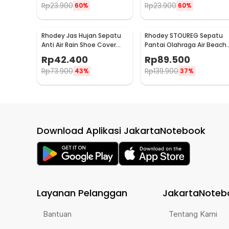
Rp
23.900
Rp
23.900
60%
60%
Rhodey Jas Hujan Sepatu
Rhodey STOUREG Sepatu
Anti Air Rain Shoe Cover
Pantai Olahraga Air Beach
PVC Zipper Reflector L - H-
Shoes 42 - 6688
Rp
42.400
Rp
89.500
212
Rp
73.900
Rp
139.900
43%
37%
Download Aplikasi JakartaNotebook
Layanan Pelanggan
JakartaNoteb
Bantuan
Tentang Kami