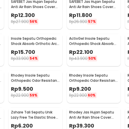
SAFEBET Jas Hujan Sepatu
SAFEBET Jas Hujan Sepatu
a
Anti Air Rain Shoes Cover
Anti Air Rain Shoes Cover
PVC Non Slip Strap M 37-39
PVC Non Slip Strap XL 42-43
Rp
12.300
Rp
11.800
- H-101
- H-101
Rp
27.900
Rp
26.900
56%
57%
Insole Sepatu Orthopedic
ActivGel Insole Sepatu
h
Shock Absorb Orthotic Arch
Orthopedic Shock Absorb
Gel Foam L - ZYD17
Silicone Gel S
Rp
15.700
Rp
22.100
Rp
33.900
Rp
43.900
54%
50%
Rhodey Insole Sepatu
Rhodey Insole Sepatu
t
Orthopedic Odor Resistant
Orthopedic Odor Resistant
EVA Foam 37 - Y3Y27
EVA Foam 38 - Y3Y27
Rp
9.500
Rp
9.200
Rp
22.900
Rp
22.900
59%
60%
Zshare Tali Sepatu Unik
Rhodey Jas Hujan Sepatu
t
Lazy Free Tie Elastic Shoe
Anti Air Rain Shoe Cover
Lace 1 Pair - T10
PVC Zipper Reflector XL - H-
Rp
6.200
Rp
39.300
212