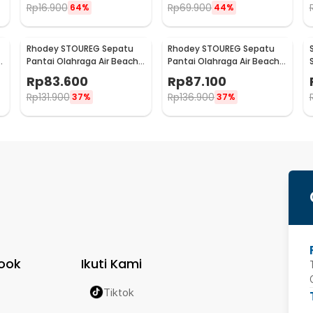
Rp
16.900
Rp
69.900
64%
44%
Rhodey STOUREG Sepatu
Rhodey STOUREG Sepatu
Pantai Olahraga Air Beach
Pantai Olahraga Air Beach
Shoes 43 - 6688
Shoes 44 - 6688
Rp
83.600
Rp
87.100
Rp
131.900
Rp
136.900
37%
37%
ook
Ikuti Kami
Tiktok