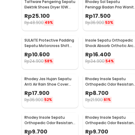
Taffware Pengering Sepatu
Rhodey Sol Sepatu
Elektrik Shoes Dryer 10W
Peninggi Badan Pria Wanit
220V EU Plug - TPS2
3 Layer All Size - C-728
Rp
25.100
Rp
17.500
Rp
48.900
Rp
36.900
49%
53%
SULAITE Protective Padding
Insole Sepatu Orthopedic
Sepatu Motorcross Shift
Shock Absorb Orthotic Arc
Pad 1 PCS - GT-106
Gel Foam S - ZYD17
Rp
10.600
Rp
16.400
Rp
24.900
Rp
34.900
58%
54%
Rhodey Jas Hujan Sepatu
Rhodey Insole Sepatu
Anti Air Rain Shoe Cover
Orthopedic Odor Resistan
PVC with Zipper XL - F-300
EVA Foam 35 - Y3Y27
Rp
17.900
Rp
8.700
Rp
36.900
Rp
21.900
52%
61%
Rhodey Insole Sepatu
Rhodey Insole Sepatu
Orthopedic Odor Resistant
Orthopedic Odor Resistan
EVA Foam 41 - Y3Y27
EVA Foam 42 - Y3Y27
Rp
9.700
Rp
9.700