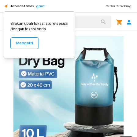
Jabodetabek
ganti
Order Tracking
Alat Kopi
Silakan ubah lokasi store sesuai
dengan lokasi Anda.
Mengerti