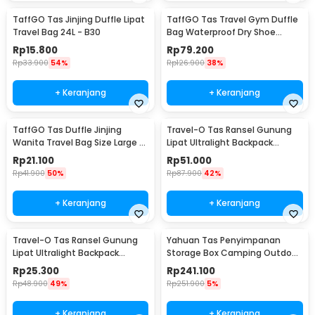
TaffGO Tas Jinjing Duffle Lipat
TaffGO Tas Travel Gym Duffle
Travel Bag 24L - B30
Bag Waterproof Dry Shoe
Compartment - C42
Rp
15.800
Rp
79.200
Rp
33.900
54%
Rp
126.900
38%
+ Keranjang
+ Keranjang
TaffGO Tas Duffle Jinjing
Travel-O Tas Ransel Gunung
Wanita Travel Bag Size Large -
Lipat Ultralight Backpack
X78
Waterproof - LC19
Rp
21.100
Rp
51.000
Rp
41.900
50%
Rp
87.900
42%
+ Keranjang
+ Keranjang
Travel-O Tas Ransel Gunung
Yahuan Tas Penyimpanan
Lipat Ultralight Backpack
Storage Box Camping Outdoor
Waterproof - LC21
Travel Waterproof - YN-29
Rp
25.300
Rp
241.100
Rp
48.900
49%
Rp
251.900
5%
+ Keranjang
+ Keranjang