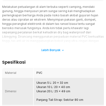
Melakukan petualangan di alam terbuka seperti camping, mendaki
gunung, hingga menyusuri jeram sungai sering kali menghadapkan
perlengkapan berharga Anda pada risiko basah akibat guyuran hujan
deras atau cipratan air ekstrem. Menyimpan pakaian ganti, dompet,
hingga perangkat elektronik di dalam tas ransel biasa tentu sangat
berisiko merusak fungsinya. Anda kini tidak perlu khawatir lagi
sepanjang perjalanan berkat kehadiran dry bag waterproof dari
Libingying. Dirancang menggunakan perpaduan material PVC berkualitas
tinggi, tas anti air ini menggabungkan bobot yang ultra-ringan dengan
ketahanan struktural luar biasa terhadap gesekan. Dilengkapi handle
samping ergonomis dan sistem penutupan kedap air, tas ini siap
Lebih Banyak
memberikan perlindungan menyeluruh untuk menjaga perlengkapan
Anda tetap kering, bersih, dan aman di segala medan.
Spesifikasi
Fitur
Material
PVC
Perlindungan Total dari Air dalam Kondisi Paling Ekstrem
Aktivitas luar ruangan yang menantang seperti arung jeram (rafting),
Ukuran 5 L: 20 x 32 cm
menyusuri pantai, atau berkemah di tengah cuaca ekstrem
Ukuran 10 L: 20 x 40 cm
memerlukan perlindungan maksimal tanpa kompromi untuk barang
Dimensi
Ukuran 20 L: 25 x 49 cm
bawaan Anda. Dry bag waterproofLibingying dirancang khusus
menggunakan lapisan luar PVC tebal yang sepenuhnya kedap air
Panjang Tali Strap: Sekitar 80 cm
untuk menahan segala bentuk kelembapan. Manfaat nyatanya, dry
bag waterproof ini mampu menepis aliran hujan deras, cipratan air