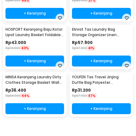
Rp
45.900
49%
Rp
80.900
37%
+ Keranjang
+ Keranjang
HOSPORT Keranjang Baju Kotor
Elinrat Tas Laundry Bag
Lipat Laundry Basket Foldable
Storage Organizer Linen
100L - H10
Foldable with Handle - E90
Rp
43.000
Rp
57.900
Rp
74.900
43%
Rp
97.900
41%
+ Keranjang
+ Keranjang
MINSA Keranjang Laundry Dirty
YOUFEN Tas Travel Jinjing
Clothes Storage Basket Wall
Duffle Bag Polyester
Mounted - MSU29
75x36x33cm - X75
Rp
36.400
Rp
31.200
Rp
64.900
44%
Rp
57.900
47%
+ Keranjang
+ Keranjang
Ingatkan Saya