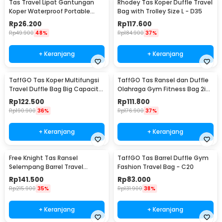
Tas Travel Lipat Gantungan
Rhodey Tas Koper Duffle Travel
Koper Waterproof Portable
Bag with Trolley Size L - D35
Kelengkapan Produk
Folding Bag 32L - SW1014
Rp
26.200
Rp
117.600
Rp
49.900
48%
Rp
184.900
37%
Rincian yang Anda dapatkan untuk pembelian produk ini:
1 x Libingying Dry Bag Waterproof Side Handle Crossbody Tas
Tahan Air PVC - DB51
+ Keranjang
+ Keranjang
1 x Tali Strap
TaffGO Tas Koper Multifungsi
TaffGO Tas Ransel dan Duffle
Travel Duffle Bag Big Capacity
Olahraga Gym Fitness Bag 2in1
3 Concept Eyes - D30
Polyester - T90
Rp
122.500
Rp
111.800
Rp
190.900
36%
Rp
176.900
37%
+ Keranjang
+ Keranjang
Free Knight Tas Ransel
TaffGO Tas Barrel Duffle Gym
Selempang Barrel Travel
Fashion Travel Bag - C20
Mountaineering Canvas -
Rp
141.500
Rp
83.000
CC05
Rp
215.900
35%
Rp
131.900
38%
+ Keranjang
+ Keranjang