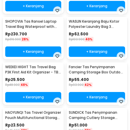
+ Keranjang
+ Keranjang
SHOPOVIA Tas Ransel Laptop
WASLIN Keranjang Baju Kotor
Travel Bag Waterproof with
Polyester Laundry Bag 3
USB Port 35L - KC14
Sections - WS30
Rp
230.700
Rp
62.600
Rp
316.900
28%
Rp
103.900
40%
+ Keranjang
+ Keranjang
WEEKEI HIGHT Tas Travel Bag
Fancier Tas Penyimpanan
P3K First Aid Kit Organizer - TB-
Camping Storage Box Outdoor
0621
Travel Waterproof - FC-19
Rp
25.500
Rp
55.400
Rp
48.900
48%
Rp
93.900
42%
+ Keranjang
+ Keranjang
HAOYUNQI Tas Travel Organizer
SUNDICK Tas Penyimpanan
Pouch Multifunctional Storage
Camping Cutlery Storage
Bag - XD130
Travel Waterproof - SD31
Rp
23.500
Rp
51.000