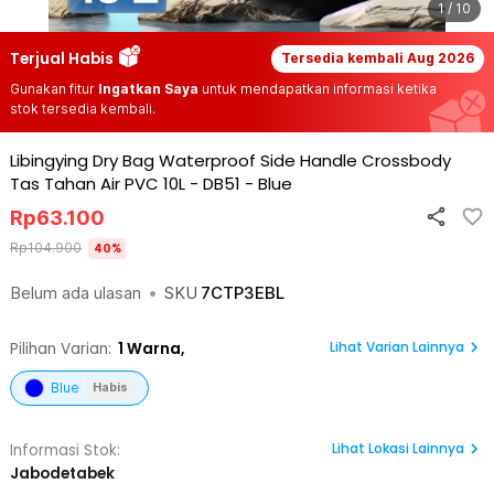
1 / 10
Terjual Habis
Tersedia kembali
Aug 2026
Gunakan fitur
Ingatkan Saya
untuk mendapatkan informasi ketika
stok tersedia kembali.
Libingying Dry Bag Waterproof Side Handle Crossbody
Tas Tahan Air PVC 10L - DB51
-
Blue
Rp
63.100
Rp
104.900
40
%
Belum ada ulasan
•
SKU
7CTP3EBL
Lihat Varian Lainnya
Pilihan Varian:
1
Warna,
Blue
Habis
Lihat
Lokasi Lainnya
Informasi Stok:
Jabodetabek