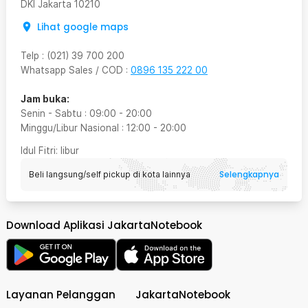
DKI Jakarta
10210
Lihat google maps
Telp
:
(021) 39 700 200
Whatsapp Sales / COD
:
0896 135 222 00
Jam buka:
Senin - Sabtu
:
09:00
-
20:00
Minggu/Libur Nasional
:
12:00
-
20:00
Idul Fitri
: libur
Selengkapnya
Beli langsung/self pickup di kota lainnya
Download Aplikasi JakartaNotebook
Layanan Pelanggan
JakartaNotebook