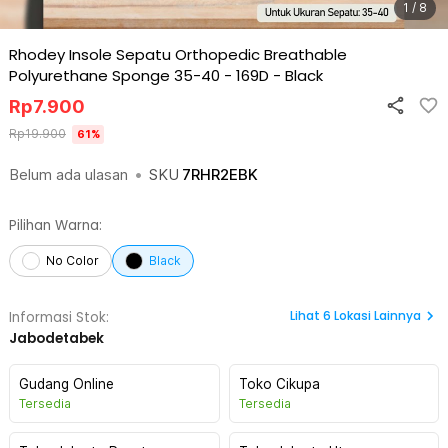
1 / 8
Rhodey Insole Sepatu Orthopedic Breathable
Polyurethane Sponge 35-40 - 169D
-
Black
Rp
7.900
Rp
19.900
61
%
Belum ada ulasan
•
SKU
7RHR2EBK
Pilihan Warna:
No Color
Black
Lihat
6
Lokasi Lainnya
Informasi Stok:
Jabodetabek
Gudang Online
Toko Cikupa
Tersedia
Tersedia