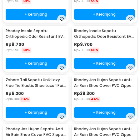
Rp
22.900
59%
Rp
23.900
59%
+ Keranjang
+ Keranjang
Rhodey Insole Sepatu
Rhodey Insole Sepatu
Orthopedic Odor Resistant EVA
Orthopedic Odor Resistant EVA
Foam 41 - Y3Y27
Foam 42 - Y3Y27
Rp
9.700
Rp
9.700
Rp
23.900
60%
Rp
23.900
60%
+ Keranjang
+ Keranjang
Zshare Tali Sepatu Unik Lazy
Rhodey Jas Hujan Sepatu Anti
Free Tie Elastic Shoe Lace 1 Pair
Air Rain Shoe Cover PVC Zipper
- T10
Reflector XL - H-212
Rp
6.200
Rp
39.300
Rp
16.900
64%
Rp
69.900
44%
+ Keranjang
+ Keranjang
Rhodey Jas Hujan Sepatu Anti
Rhodey Jas Hujan Sepatu Anti
Air Rain Shoe Cover PVC Zipper
Air Rain Shoe Cover PVC Zipper