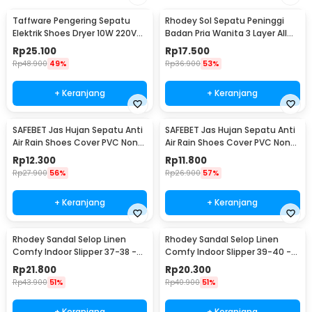
Taffware Pengering Sepatu
Rhodey Sol Sepatu Peninggi
Elektrik Shoes Dryer 10W 220V
Badan Pria Wanita 3 Layer All
EU Plug - TPS2
Size - C-728
Rp
25.100
Rp
17.500
Rp
48.900
49%
Rp
36.900
53%
+ Keranjang
+ Keranjang
SAFEBET Jas Hujan Sepatu Anti
SAFEBET Jas Hujan Sepatu Anti
Air Rain Shoes Cover PVC Non
Air Rain Shoes Cover PVC Non
Slip Strap M 37-39 - H-101
Slip Strap XL 42-43 - H-101
Rp
12.300
Rp
11.800
Rp
27.900
56%
Rp
26.900
57%
+ Keranjang
+ Keranjang
Rhodey Sandal Selop Linen
Rhodey Sandal Selop Linen
Comfy Indoor Slipper 37-38 -
Comfy Indoor Slipper 39-40 -
YT22
YT22
Rp
21.800
Rp
20.300
Rp
43.900
51%
Rp
40.900
51%
+ Keranjang
+ Keranjang