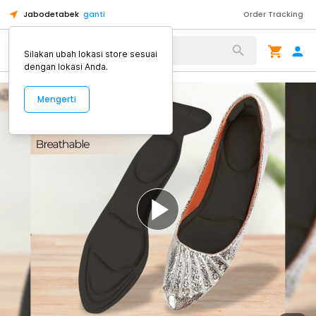
Jabodetabek
ganti
Order Tracking
Alat Kopi
Silakan ubah lokasi store sesuai
dengan lokasi Anda.
Mengerti