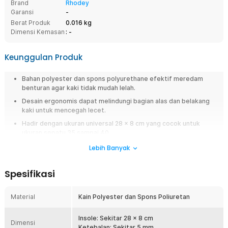
Brand
Rhodey
Garansi
-
Berat Produk
0.016 kg
Dimensi Kemasan
: -
Keunggulan Produk
Bahan polyester dan spons polyurethane efektif meredam
benturan agar kaki tidak mudah lelah.
Desain ergonomis dapat melindungi bagian alas dan belakang
kaki untuk mencegah lecet.
Hadir dengan ukuran universal 28 x 8 cm yang cocok untuk
ukuran sepatu 35 sampai 40.
Lebih Banyak
Overview
Menggunakan sepatu, khususnya high heels dalam waktu lama sering
Spesifikasi
membuat telapak kaki terasa pegal, tumit nyeri, bahkan muncul lecet
akibat gesekan. Saatnya Anda memakai insole sepatu orthopedic dari
Rhodey. Insole ini hadir sebagai solusi praktis untuk meningkatkan
Material
Kain Polyester dan Spons Poliuretan
kenyamanan tanpa perlu mengganti sepatu favorit Anda. Dengan
material empuk, desain ergonomis, dan sirkulasi udara yang baik, insole
Insole: Sekitar 28 x 8 cm
sepatu ini membantu membuat setiap langkah Anda terasa lebih nyaman
Dimensi
Ketebalan: Sekitar 5 mm