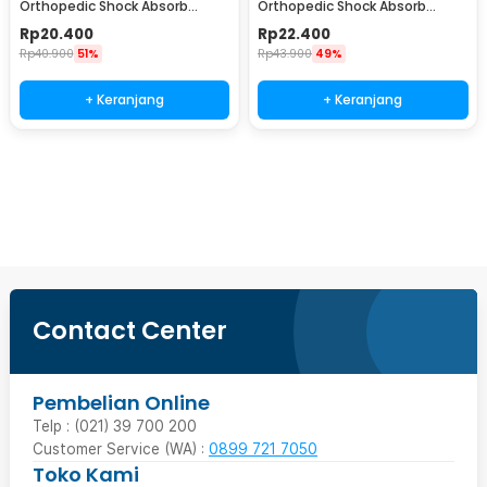
Orthopedic Shock Absorb
Orthopedic Shock Absorb
Silicone Gel M - KYL
Silicone Gel L - KYL
Rp
20.400
Rp
22.400
Rp
40.900
51%
Rp
43.900
49%
+ Keranjang
+ Keranjang
Beli Sekarang
Contact Center
Pembelian Online
Telp : (021) 39 700 200
Customer Service (WA) :
0899 721 7050
Toko Kami