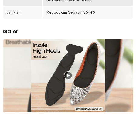
sepanjang hari.
Lain-lain
Kecocokan Sepatu: 35-40
Fitur
Bahan Kualitas Terbaik
Galeri
Insole sepatu Rhodey menggunakan kombinasi kain polyester dan
spons poliuretan berkualitas yang nyaman digunakan setiap hari.
Material ini memiliki elastisitas yang baik sehingga mampu
membantu meredam tekanan saat berjalan maupun berdiri dalam
waktu lama. Selain terasa empuk, insole sepatu juga tetap awet
digunakan untuk aktivitas harian tanpa mudah berubah bentuk.
Desain Ergonomis
Bentuk insole ini ergonomis mengikuti kontur telapak kaki sehingga
memberikan rasa nyaman saat digunakan. Desain ini membantu
mengurangi gesekan antara kaki dan bagian dalam sepatu
sehingga meminimalkan risiko lecet. Cocok digunakan pada high
heels maupun berbagai jenis sepatu harian agar kaki terasa lebih
stabil saat melangkah.
Ukuran Universal
Insole sepatu orthopedic dari Rhodey hadir dengan ukuran yang
dapat dipotong mengikuti ukuran sepatu Anda sehingga
pemasangannya lebih praktis. Dengan desain universal, satu
pasang insole sepatu dapat digunakan pada berbagai model
sepatu ukuran 35–40.