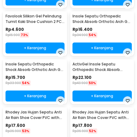
Favolook Silikon Gel Pelindung
Insole Sepatu Orthopedic
Tumit Kaki Shoe Cushion 2 PCS
Shock Absorb Orthotic Arch Gel
- Z166
Foam S - ZYD17
Rp
4.600
Rp
16.400
Rp
16.900
73%
Rp
34.900
54%
+ Keranjang
+ Keranjang
Insole Sepatu Orthopedic
ActivGel Insole Sepatu
Shock Absorb Orthotic Arch Gel
Orthopedic Shock Absorb
Foam L - ZYD17
Silicone Gel S
Rp
15.700
Rp
22.100
Rp
33.900
54%
Rp
43.900
50%
+ Keranjang
+ Keranjang
Rhodey Jas Hujan Sepatu Anti
Rhodey Jas Hujan Sepatu Anti
Air Rain Shoe Cover PVC with
Air Rain Shoe Cover PVC with
Zipper M - F-300
Zipper L - F-300
Rp
17.600
Rp
17.800
Rp
36.900
53%
Rp
36.900
52%