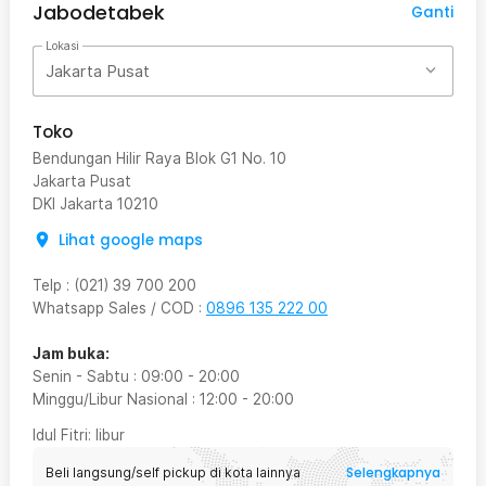
Jabodetabek
Ganti
Lokasi
Jakarta Pusat
Toko
Bendungan Hilir Raya Blok G1 No. 10
Jakarta Pusat
DKI Jakarta
10210
Lihat google maps
Telp
:
(021) 39 700 200
Whatsapp Sales / COD
:
0896 135 222 00
Jam buka:
Senin - Sabtu
:
09:00
-
20:00
Minggu/Libur Nasional
:
12:00
-
20:00
Idul Fitri
: libur
Selengkapnya
Beli langsung/self pickup di kota lainnya