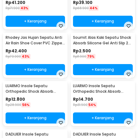
Reflector S - H-212
Reflector M - H-212
Rp
41.200
Rp
39.100
Rp
71.900
43%
Rp
68.900
44%
+ Keranjang
+ Keranjang
Rhodey Jas Hujan Sepatu Anti
Soumit Alas Kaki Sepatu Shock
Air Rain Shoe Cover PVC Zipper
Absorb Silicone Gel Anti Slip 2
Reflector L - H-212
PCS - MJ003
Rp
42.400
Rp
2.500
Rp
73.900
43%
Rp
11.900
79%
+ Keranjang
+ Keranjang
LUARMO Insole Sepatu
LUARMO Insole Sepatu
Orthopedic Shock Absorb
Orthopedic Shock Absorb
Cushioned EVA Foam M - L3
Cushioned EVA Foam L - L3
Rp
12.800
Rp
14.700
Rp
28.900
56%
Rp
31.900
54%
+ Keranjang
+ Keranjang
DADIJIER Insole Sepatu
DADIJIER Insole Sepatu