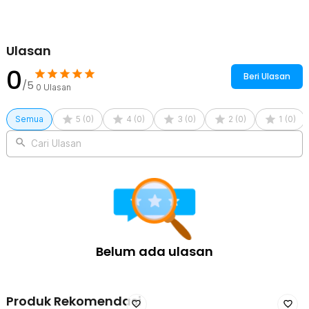
Kelengkapan Produk
Ulasan
Rincian yang Anda dapatkan untuk pembelian produk ini:
1 x Pasang Rhodey Insole Sepatu Orthopedic Breathable
0
Beri Ulasan
Polyurethane Sponge 35-40 - 169D
/5
0
Ulasan
Semua
5
(
0
)
4
(
0
)
3
(
0
)
2
(
0
)
1
(
0
)
Cari Ulasan
Belum ada ulasan
Produk Rekomendasi