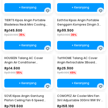
+ Keranjang
+ Keranjang
TIEIRTS Kipas Angin Portable
Eathtia Kipas Angin Portable
Bladeless Neck Mini Cooling
Genggam Kompres Dingin 3
Fan 5000mAh - H12
Speed 2200mAh - WX-622
Rp
145.600
Rp
99.900
Rp
220.900
35%
Rp
153.900
36%
+ Keranjang
+ Keranjang
HOUSEEN Talang AC Cover
TaffHOME Talang AC Cover
Angin Air Conditioner
Angin Retractable 3Board
Windshield Deflector - YH-JJ-
Windshield Deflector - HZ74
Rp
14.600
Rp
25.900
80
Rp
31.900
55%
Rp
49.900
49%
+ Keranjang
+ Keranjang
SOVE Kipas Angin Gantung
COMOPEZ Air Cooler Mini Fan
Plafon Ceiling Fan 6 Speed
3in1 Adjustable 300ml 18W 9V -
Reversible 52 Inch - FS2007
YY-01
Rp
759.600
Rp
158.100