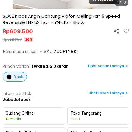
1 / 10
SOVE Kipas Angin Gantung Plafon Ceiling Fan 6 Speed
Reversible LED 52 Inch - YN-45
-
Black
Rp
609.500
Rp
822.900
26
%
Belum ada ulasan
•
SKU
7CCF1NBK
Lihat Varian Lainnya
Pilihan Varian:
1
Warna,
2 Ukuran
Black
Lihat
Lokasi Lainnya
Informasi Stok:
Jabodetabek
Gudang Online
Toko Tangerang
Tersedia
sisa
1