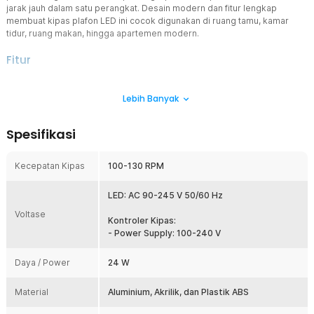
jarak jauh dalam satu perangkat. Desain modern dan fitur lengkap
membuat kipas plafon LED ini cocok digunakan di ruang tamu, kamar
tidur, ruang makan, hingga apartemen modern.
Fitur
6 Tingkat Kecepatan untuk Kenyamanan Maksimal
Lebih Banyak
Kipas angin plafon ini memiliki 6 tingkat kecepatan yang dapat
disesuaikan dengan kebutuhan harian. Level 1–2 menghasilkan
embusan lembut untuk tidur atau bersantai, level 3–4 cocok untuk
Spesifikasi
aktivitas sehari-hari, sedangkan level 5–6 memberikan aliran udara
yang lebih kuat saat cuaca panas. Dengan pengaturan yang
fleksibel, kipas angin plafon mampu menjaga kenyamanan
Kecepatan Kipas
100-130 RPM
sepanjang hari.
Dua Mode Putaran Reversible
LED: AC 90-245 V 50/60 Hz
Fitur reversible membuat kipas plafon remote ini dapat berputar
Voltase
maju maupun mundur sesuai kebutuhan. Mode Forward membantu
Kontroler Kipas:
mempercepat sirkulasi udara untuk menciptakan sensasi sejuk
- Power Supply: 100-240 V
yang lebih merata. Mode Reverse membantu mendistribusikan
udara hangat yang terperangkap di bagian atas ruangan sehingga
Daya / Power
24 W
suhu terasa lebih nyaman.
Lampu LED 3 Warna Multifungsi
Material
Aluminium, Akrilik, dan Plastik ABS
Selain sebagai kipas plafon LED , produk ini juga berfungsi sebagai