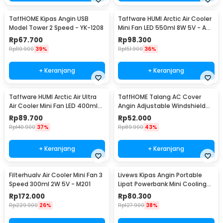
TaffHOME Kipas Angin USB
Taffware HUMI Arctic Air Cooler
Model Tower 2 Speed - YK-1208
Mini Fan LED 550ml 8W 5V - AA-
MC4
Rp
67.700
Rp
98.300
Rp
110.900
39%
Rp
151.900
36%
+ Keranjang
+ Keranjang
Taffware HUMI Arctic Air Ultra
TaffHOME Talang AC Cover
Air Cooler Mini Fan LED 400ml
Angin Adjustable Windshield
8W 5V - K-F009
Deflector - WB588
Rp
89.700
Rp
52.000
Rp
140.900
37%
Rp
89.900
43%
+ Keranjang
+ Keranjang
Filterhualv Air Cooler Mini Fan 3
Livews Kipas Angin Portable
Speed 300ml 2W 5V - M201
Lipat Powerbank Mini Cooling
Fan 3000mAh - F3
Rp
172.000
Rp
80.300
Rp
229.900
26%
Rp
127.900
38%