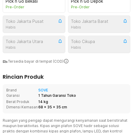
Pick n Go Bekasi
Pick n Go Depok
Pre-Order
Pre-Order
Toko Jakarta Pusat
Toko Jakarta Barat
Habis
Habis
Toko Jakarta Utara
Toko Cikupa
Habis
Habis
Tersedia bayar di tempat (COD)
Rincian Produk
Brand
SOVE
Garansi
1 Tahun Garansi Toko
Berat Produk
14 kg
Dimensi Kemasan
68
x
35
x
35
cm
Ruangan yang pengap dapat mengurangi kenyamanan saat beristirahat
maupun beraktivitas. Kipas angin plafon SOVE hadir sebagai solusi
praktis dengan kombinasi kipas angin plafon, lampu LED, dan kontrol