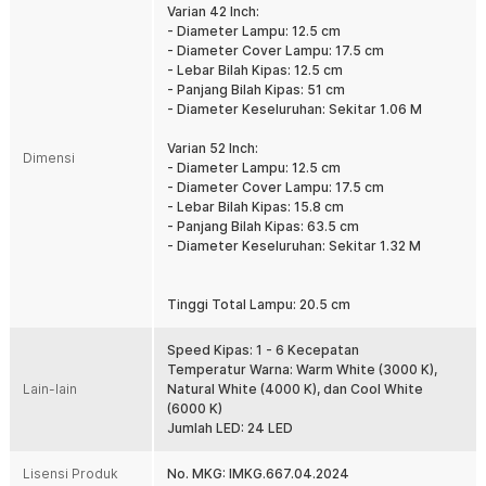
sumber pencahayaan utama. Tersedia tiga pilihan warna cahaya
Varian 42 Inch:
yaitu Cool White 6000 K, Natural White 4000 K, dan Warm White
- Diameter Lampu: 12.5 cm
3000 K. Pengguna dapat menyesuaikan suasana ruangan sesuai
- Diameter Cover Lampu: 17.5 cm
aktivitas, mulai dari bekerja, bersantai, hingga beristirahat.
- Lebar Bilah Kipas: 12.5 cm
- Panjang Bilah Kipas: 51 cm
Timer Pintar Otomatis
- Diameter Keseluruhan: Sekitar 1.06 M
Fitur timer membantu menghemat konsumsi listrik sekaligus
meningkatkan kenyamanan penggunaan. Anda dapat mengatur
Varian 52 Inch:
kipas untuk mati secara otomatis dalam rentang waktu 1 hingga 4
Dimensi
- Diameter Lampu: 12.5 cm
jam. Sangat cocok digunakan saat tidur tanpa perlu khawatir kipas
- Diameter Cover Lampu: 17.5 cm
terus menyala sepanjang malam.
- Lebar Bilah Kipas: 15.8 cm
Kontrol Jarak Jauh Praktis
- Panjang Bilah Kipas: 63.5 cm
Semua pengaturan dapat dilakukan langsung dari tempat duduk
- Diameter Keseluruhan: Sekitar 1.32 M
menggunakan remote control. Anda dapat mengatur kecepatan
kipas, warna lampu, mode putaran, hingga timer hanya dengan satu
perangkat. Pengoperasian yang mudah membuat penggunaan
Tinggi Total Lampu: 20.5 cm
sehari-hari menjadi lebih praktis dan nyaman.
Speed Kipas: 1 - 6 Kecepatan
Menjaga Seluruh Ruangan Tetap Sejuk
Temperatur Warna: Warm White (3000 K),
Desain tiga bilah kipas yang aerodinamis membantu menghasilkan
Lain-lain
Natural White (4000 K), dan Cool White
aliran udara yang lebih luas dan merata. Cocok digunakan untuk
(6000 K)
ruang tamu, ruang makan, kamar tidur, maupun area keluarga.
Jumlah LED: 24 LED
Sirkulasi udara yang optimal membantu menciptakan ruangan yang
lebih nyaman tanpa perlu bergantung sepenuhnya pada AC.
Lisensi Produk
No. MKG: IMKG.667.04.2024
Desain Minimalis Modern