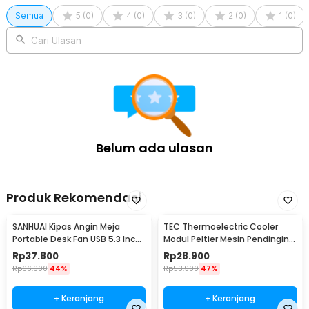
Semua
5
(
0
)
4
(
0
)
3
(
0
)
2
(
0
)
1
(
0
)
Cari Ulasan
Belum ada ulasan
Produk Rekomendasi
SANHUAI Kipas Angin Meja
TEC Thermoelectric Cooler
Portable Desk Fan USB 5.3 Inch
Modul Peltier Mesin Pendingin
2.5W - A18
92W 12V - TEC1-12706
Rp
37.800
Rp
28.900
Rp
66.900
44%
Rp
53.900
47%
+ Keranjang
+ Keranjang