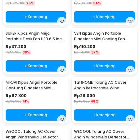
Rp
1.025.900
26%
Rp
236.900
34%
+ Keranjang
+ Keranjang
SUPER Kipas Angin Meja
VEN Kipas Angin Portable
Portable Desk Fan USB 6.5 Inch
Bladeless Mini Cooling Fan
4.5W - A8
Power Bank 3000mAh - 348
Rp
37.200
Rp
110.200
Rp
59.900
38%
Rp
174.900
37%
+ Keranjang
+ Keranjang
MIRJAI Kipas Angin Portable
TaffHOME Talang AC Cover
Gantung Bladeless Mini
Angin Retractable Wind
Cooling Fan 1200mAh - 6171
Deflector - W92
Rp
57.300
Rp
26.000
Rp
96.900
41%
Rp
49.900
48%
+ Keranjang
+ Keranjang
WECOOL Talang AC Cover
WECOOL Talang AC Cover
Angin Windshield Deflector
Angin Windshield Deflector