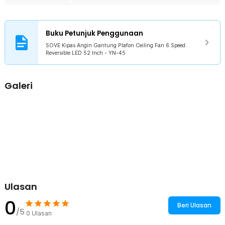
Mengusung desain hitam elegan dengan lampu LED terintegrasi
yang menyatu dengan bodi kipas. Tampilannya yang minimalis
membuatnya mudah dipadukan dengan berbagai konsep interior
Buku Petunjuk Penggunaan
modern. Selain berfungsi sebagai pendingin ruangan, produk ini
juga mempercantik tampilan plafon rumah Anda.
SOVE Kipas Angin Gantung Plafon Ceiling Fan 6 Speed
Reversible LED 52 Inch - YN-45
Kelengkapan Produk
Rincian yang Anda dapatkan untuk pembelian produk ini:
Galeri
1 x LED Tri Color
3 x Bilah Kipas
1 x Cover Lampu
1 x Fan Body
1 x Kontroler Kipas
1 x Remote Kontrol
1 x Bracket Remot Kontrol
1 x Set Twist on Wire Connector
1 x Set Baut
2 x Dyna Bolt
2 x Stiker Perekat
Ulasan
1 x Panduan Penggunaan
0
Beri Ulasan
/5
0
Ulasan