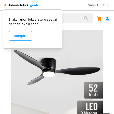
Jabodetabek
ganti
Order Tracking
Alat Kopi
Silakan ubah lokasi store sesuai
dengan lokasi Anda.
Mengerti