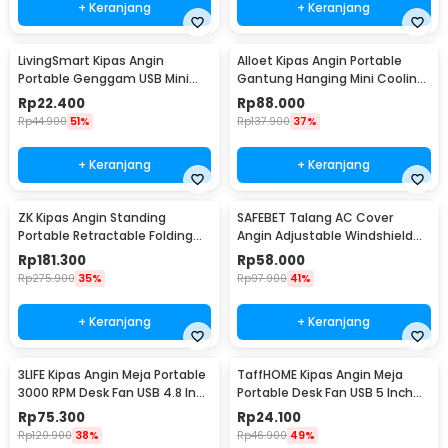
+ Keranjang
+ Keranjang
LivingSmart Kipas Angin
Alloet Kipas Angin Portable
Portable Genggam USB Mini
Gantung Hanging Mini Cooling
Cooling Fan 1200mAh - SS-2
Fan 1800mAh - DQ203
Rp
22.400
Rp
88.000
Rp
44.900
51%
Rp
137.900
37%
+ Keranjang
+ Keranjang
ZK Kipas Angin Standing
SAFEBET Talang AC Cover
Portable Retractable Folding
Angin Adjustable Windshield
Fan 7200mAh - ZK-20321
Deflector 56x18cm - GB001
Rp
181.300
Rp
58.000
Rp
275.900
35%
Rp
97.900
41%
+ Keranjang
+ Keranjang
3LIFE Kipas Angin Meja Portable
TaffHOME Kipas Angin Meja
3000 RPM Desk Fan USB 4.8 Inch
Portable Desk Fan USB 5 Inch
5W - 312
2.5W - YZ-007
Rp
75.300
Rp
24.100
Rp
120.900
38%
Rp
46.900
49%