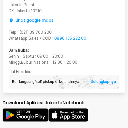
Jakarta Pusat
DKI Jakarta
10210
Lihat google maps
Telp
:
(021) 39 700 200
Whatsapp Sales / COD
:
0896 135 222 00
Jam buka:
Senin - Sabtu
:
09:00
-
20:00
Minggu/Libur Nasional
:
12:00
-
20:00
Idul Fitri
: libur
Selengkapnya
Beli langsung/self pickup di kota lainnya
Download Aplikasi JakartaNotebook