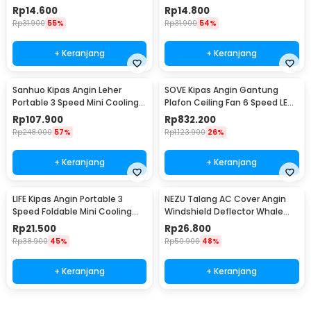
Cute Design Ski Animal - WL90
Cute Design Winter Ice World -
Rp
14.600
Rp
14.800
WL90
Rp
31.900
55%
Rp
31.900
54%
+ Keranjang
+ Keranjang
Sanhuo Kipas Angin Leher
SOVE Kipas Angin Gantung
Portable 3 Speed Mini Cooling
Plafon Ceiling Fan 6 Speed LED
Fan 1800mAh - 350
52 Inch - FS2008
Rp
107.900
Rp
832.200
Rp
248.000
57%
Rp
1.123.900
26%
+ Keranjang
+ Keranjang
LIFE Kipas Angin Portable 3
NEZU Talang AC Cover Angin
Speed Foldable Mini Cooling
Windshield Deflector Whale
Fan 800mAh - Y8
Pattern - N9S
Rp
21.500
Rp
26.800
Rp
38.900
45%
Rp
50.900
48%
+ Keranjang
+ Keranjang