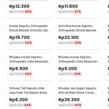
PVC Non Slip Strap M 37-39
PVC Non Slip Strap XL 42-43
Rp
12.300
Rp
11.800
- H-101
- H-101
Rp
27.900
Rp
26.900
56%
57%
Insole Sepatu Orthopedic
ActivGel Insole Sepatu
h
Shock Absorb Orthotic Arch
Orthopedic Shock Absorb
Gel Foam L - ZYD17
Silicone Gel S
Rp
15.700
Rp
22.100
Rp
33.900
Rp
43.900
54%
50%
Rhodey Insole Sepatu
Rhodey Insole Sepatu
t
Orthopedic Odor Resistant
Orthopedic Odor Resistant
EVA Foam 37 - Y3Y27
EVA Foam 38 - Y3Y27
Rp
9.500
Rp
9.200
Rp
22.900
Rp
22.900
59%
60%
Zshare Tali Sepatu Unik
Rhodey Jas Hujan Sepatu
t
Lazy Free Tie Elastic Shoe
Anti Air Rain Shoe Cover
Lace 1 Pair - T10
PVC Zipper Reflector XL - H-
Rp
6.200
Rp
39.300
212
Rp
16.900
Rp
69.900
64%
44%