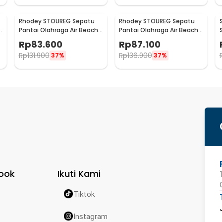
Rhodey STOUREG Sepatu
Rhodey STOUREG Sepatu
Pantai Olahraga Air Beach
Pantai Olahraga Air Beach
Shoes 43 - 6688
Shoes 44 - 6688
Rp
83.600
Rp
87.100
Rp
131.900
Rp
136.900
37%
37%
ook
Ikuti Kami
Tiktok
Instagram