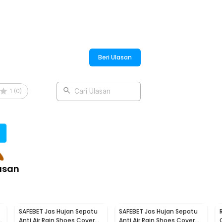
h optimal. Tersedia beberapa pilihan
n sepatu Anda.
:
Beri Ulasan
hable 5D Massage Memory Foam - 5050
1
(
0
)
Cari Ulasan
asan
SAFEBET Jas Hujan Sepatu
SAFEBET Jas Hujan Sepatu
a
Anti Air Rain Shoes Cover
Anti Air Rain Shoes Cover