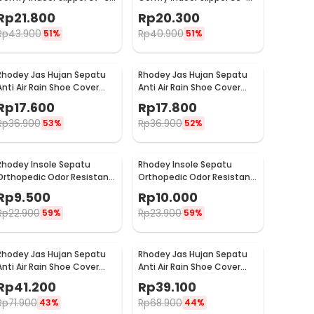
- YT22
40 - YT22
Rp
21.800
Rp
20.300
Rp
43.900
Rp
40.900
51%
51%
Rhodey Jas Hujan Sepatu
Rhodey Jas Hujan Sepatu
Anti Air Rain Shoe Cover
Anti Air Rain Shoe Cover
PVC with Zipper M - F-300
PVC with Zipper L - F-300
Rp
17.600
Rp
17.800
Rp
36.900
Rp
36.900
53%
52%
Rhodey Insole Sepatu
Rhodey Insole Sepatu
Orthopedic Odor Resistant
Orthopedic Odor Resistant
EVA Foam 39 - Y3Y27
EVA Foam 40 - Y3Y27
Rp
9.500
Rp
10.000
Rp
22.900
Rp
23.900
59%
59%
Rhodey Jas Hujan Sepatu
Rhodey Jas Hujan Sepatu
Anti Air Rain Shoe Cover
Anti Air Rain Shoe Cover
PVC Zipper Reflector S - H-
PVC Zipper Reflector M - H-
Rp
41.200
Rp
39.100
212
212
Rp
71.900
Rp
68.900
43%
44%