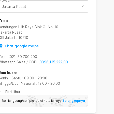
Lokasi
Jakarta Pusat
Toko
Bendungan Hilir Raya Blok G1 No. 10
Jakarta Pusat
DKI Jakarta
10210
Lihat google maps
Telp
:
(021) 39 700 200
Whatsapp Sales / COD
:
0896 135 222 00
Jam buka:
Senin - Sabtu
:
09:00
-
20:00
Minggu/Libur Nasional
:
12:00
-
20:00
Idul Fitri
: libur
Selengkapnya
Beli langsung/self pickup di kota lainnya