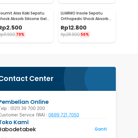
Soumit Alas Kaki Sepatu
LUARMO Insole Sepatu
Shock Absorb Silicone Gel
Orthopedic Shock Absorb
Anti Slip 2 PCS - MJ003
Cushioned EVA Foam M - L3
Rp
2.500
Rp
12.800
Rp
11.900
Rp
28.900
79%
56%
Contact Center
Pembelian Online
Telp : (021) 39 700 200
Customer Service (WA) :
0899 721 7050
Toko Kami
Jabodetabek
Ganti