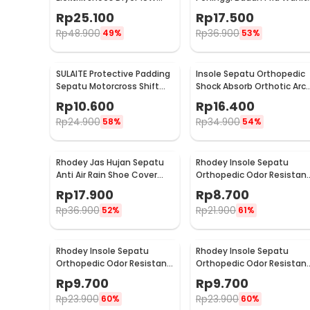
220V EU Plug - TPS2
3 Layer All Size - C-728
Rp
25.100
Rp
17.500
Rp
48.900
Rp
36.900
49%
53%
SULAITE Protective Padding
Insole Sepatu Orthopedic
Sepatu Motorcross Shift
Shock Absorb Orthotic Arc
Pad 1 PCS - GT-106
Gel Foam S - ZYD17
Rp
10.600
Rp
16.400
Rp
24.900
Rp
34.900
58%
54%
Rhodey Jas Hujan Sepatu
Rhodey Insole Sepatu
Anti Air Rain Shoe Cover
Orthopedic Odor Resistan
PVC with Zipper XL - F-300
EVA Foam 35 - Y3Y27
Rp
17.900
Rp
8.700
Rp
36.900
Rp
21.900
52%
61%
Rhodey Insole Sepatu
Rhodey Insole Sepatu
Orthopedic Odor Resistant
Orthopedic Odor Resistan
EVA Foam 41 - Y3Y27
EVA Foam 42 - Y3Y27
Rp
9.700
Rp
9.700
Rp
23.900
Rp
23.900
60%
60%