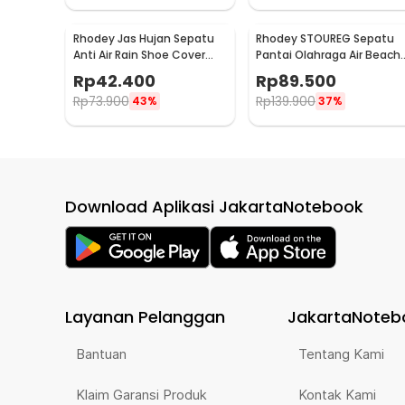
Rhodey Jas Hujan Sepatu
Rhodey STOUREG Sepatu
Anti Air Rain Shoe Cover
Pantai Olahraga Air Beach
PVC Zipper Reflector L - H-
Shoes 42 - 6688
Rp
42.400
Rp
89.500
212
Rp
73.900
Rp
139.900
43%
37%
Download Aplikasi JakartaNotebook
Layanan Pelanggan
JakartaNoteb
Bantuan
Tentang Kami
Klaim Garansi Produk
Kontak Kami