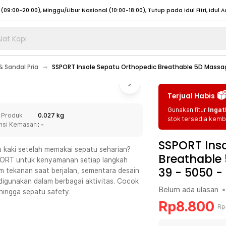
lat Kopi
umat (07:00 - 20:00), Sabtu - Minggu (08:00 - 20:00), Tutup pada Idul Fitri
Sele
 Sandal Pria
SSPORT Insole Sepatu Orthopedic Breathable 5D Mass
:00 - 20:00), Sabtu - Minggu/ Libur Nasional (08:00 - 17:00)
Selengkapnya
:00 - 20:00), Sabtu - Minggu/ Libur Nasional (08:00 - 17:00)
Selengkapnya
Terjual Habis
 (09:00-20:00), Minggu/Libur Nasional (12:00-20:00), Tutup pada Idul Fitri
Sele
Gunakan fitur
Ingat
 Produk
0.027 kg
 (09:00-20:00), Minggu/Libur Nasional (12:00-20:00), Tutup pada Idul Fitri
Sele
stok tersedia kemba
nsi Kemasan
: -
SSPORT Inso
au kaki setelah memakai sepatu seharian?
Breathable
PORT untuk kenyamanan setiap langkah
39 - 5050
-
tekanan saat berjalan, sementara desain
umat (07:00 - 20:00), Sabtu - Minggu (08:00 - 20:00), Tutup pada Idul Fitri
Sele
gunakan dalam berbagai aktivitas. Cocok
Belum ada ulasan
•
hingga sepatu safety.
:00 - 20:00), Sabtu - Minggu/ Libur Nasional (08:00 - 17:00)
Selengkapnya
Rp
8.800
Rp
:00 - 20:00), Sabtu - Minggu/ Libur Nasional (08:00 - 17:00)
Selengkapnya