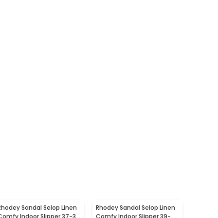
Rhodey Sandal Selop Linen
Rhodey Sandal Selop Linen
Comfy Indoor Slipper 37-38
Comfy Indoor Slipper 39-