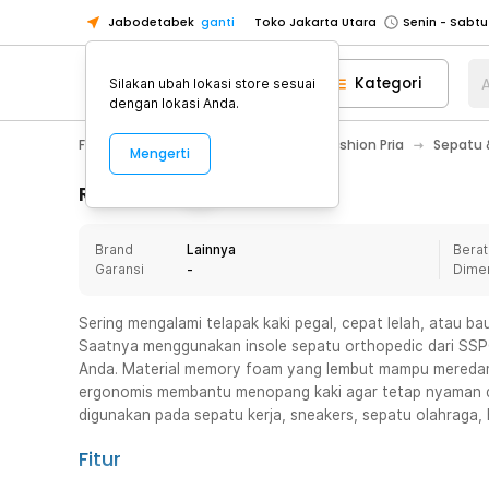
Jabodetabek
ganti
Toko Jakarta Utara
Toko Tangerang
Kategori
A
Silakan ubah lokasi store sesuai
Toko Cikupa
dengan lokasi Anda.
Pick n Go Jakarta Barat
Senin - J
Fashion, Make Up & Beauty Care
Fashion Pria
Sepatu &
Mengerti
Pick n Go Bekasi
Senin - Jumat (08
Pick n Go Depok
Senin - Jumat (08
Rincian Produk
Toko Jakarta Pusat
Senin - Sabtu
Brand
Lainnya
Berat
Toko Jakarta Barat
Senin - Sabtu
Garansi
-
Dime
Toko Jakarta Utara
Toko Tangerang
Sering mengalami telapak kaki pegal, cepat lelah, atau b
Saatnya menggunakan insole sepatu orthopedic dari SS
Toko Cikupa
Anda. Material memory foam yang lembut mampu meredam 
Pick n Go Jakarta Barat
Senin - J
ergonomis membantu menopang kaki agar tetap nyaman di
digunakan pada sepatu kerja, sneakers, sepatu olahraga, 
Pick n Go Bekasi
Senin - Jumat (08
Pick n Go Depok
Senin - Jumat (08
Fitur