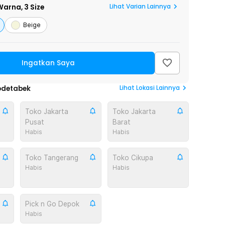
Lihat Varian Lainnya
arna,
3 Size
Beige
Ingatkan Saya
Lihat
Lokasi Lainnya
odetabek
Toko Jakarta
Toko Jakarta
Pusat
Barat
Habis
Habis
Toko Tangerang
Toko Cikupa
Habis
Habis
Pick n Go Depok
Habis