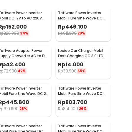
Taffware Power Inverter
Taffware Power Inverter
Mobil DC 12V to AC 220V
Mobil Pure Sine Wave DC
500W - SAA-500A
12V to AC 220V 1000W -
Rp
152.000
Rp
446.100
NBQ1000W
Rp
228.900
Rp
611.900
34%
28%
Taffware Adaptor Power
Leeioo Car Charger Mobil
Supply Converter AC to DC
Fast Charging QC 3.0 LED
12V 5A Cigarette Port -
Dual USB Port 2.4A - LE001
Rp
42.400
Rp
14.000
XH213
Rp
72.900
Rp
30.900
42%
55%
Taffware Power Inverter
Taffware Power Inverter
Mobil Pure Sine Wave DC 24
Mobil Pure Sine Wave DC
to AC 220V 1000W -
12V to AC 220V 1600W -
Rp
445.800
Rp
603.700
NBQ1000
NBQ1600W
Rp
610.900
Rp
814.900
28%
26%
Taffware Power Inverter
Taffware Power Inverter
Mobil Pure Sine Wave DC
Mobil Pure Sine Wave DC