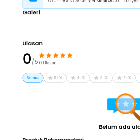
OTOHEROES Car Charger Mobil QC 3.0 LED Type C
Kelengkapan Produk
Galeri
Rincian yang Anda dapatkan untuk pembelian produk ini
1 x OTOHEROES Car Charger Mobil QC 3.0 LED Type 
Ulasan
0
/5
0
Ulasan
Semua
5
(
0
)
4
(
0
)
3
(
0
)
2
(
0
)
Belum ada ul
Produk Rekomendasi