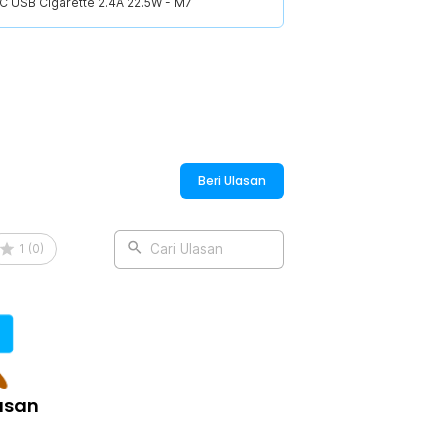
 USB Cigarette 2.4A 22.5W - M7
:
C USB Cigarette 2.4A 22.5W - M7
Beri Ulasan
1
(
0
)
Cari Ulasan
asan