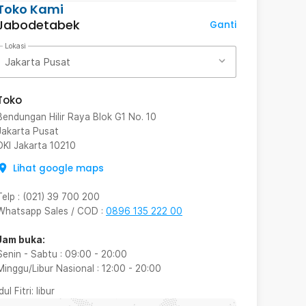
Toko Kami
Jabodetabek
Ganti
Lokasi
Jakarta Pusat
Toko
Bendungan Hilir Raya Blok G1 No. 10
Jakarta Pusat
DKI Jakarta
10210
Lihat google maps
Telp
:
(021) 39 700 200
Whatsapp Sales / COD
:
0896 135 222 00
Jam buka:
Senin - Sabtu
:
09:00
-
20:00
Minggu/Libur Nasional
:
12:00
-
20:00
Idul Fitri
: libur