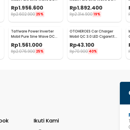
12V to AC 220V 5000W -
24V to AC 220V 5000W -
Rp
1.956.600
Rp
1.892.400
NBQ5000W
NBQ5000W
Rp
2.602.900
Rp
2.314.900
25%
19%
Taffware Power Inverter
OTOHEROES Car Charger
Mobil Pure Sine Wave DC
Mobil QC 3.0 LED Cigarette
12V to AC 220V 5500W -
USB Type C 6.5A 66W - M7
Rp
1.561.000
Rp
43.100
CJ-5500Q
Rp
2.076.900
Rp
70.900
25%
40%
ook
Ikuti Kami