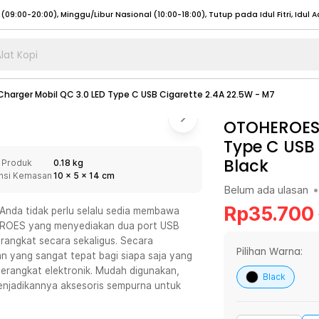
lat Kopi
umat (07:00 - 20:00), Sabtu - Minggu (08:00 - 20:00), Tutup pada Idul Fitri
Sele
harger Mobil QC 3.0 LED Type C USB Cigarette 2.4A 22.5W - M7
:00 - 20:00), Sabtu - Minggu/ Libur Nasional (08:00 - 17:00)
Selengkapnya
:00 - 20:00), Sabtu - Minggu/ Libur Nasional (08:00 - 17:00)
OTOHEROES 
Selengkapnya
Type C USB 
 (09:00-20:00), Minggu/Libur Nasional (12:00-20:00), Tutup pada Idul Fitri
Sele
Black
 Produk
0.18 kg
 (09:00-20:00), Minggu/Libur Nasional (12:00-20:00), Tutup pada Idul Fitri
Sele
nsi Kemasan
10
x
5
x
14
cm
Belum ada ulasan
•
Rp
35.700
Anda tidak perlu selalu sedia membawa
OHEROES yang menyediakan dua port USB
rangkat secara sekaligus. Secara
umat (07:00 - 20:00), Sabtu - Minggu (08:00 - 20:00), Tutup pada Idul Fitri
Sele
Pilihan Warna:
n yang sangat tepat bagi siapa saja yang
perangkat elektronik. Mudah digunakan,
:00 - 20:00), Sabtu - Minggu/ Libur Nasional (08:00 - 17:00)
Selengkapnya
Black
enjadikannya aksesoris sempurna untuk
:00 - 20:00), Sabtu - Minggu/ Libur Nasional (08:00 - 17:00)
Selengkapnya