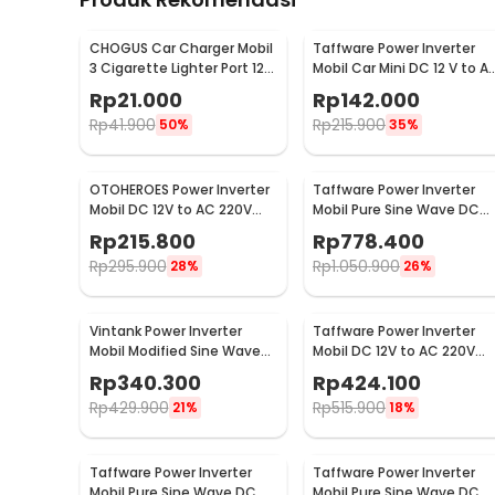
CHOGUS Car Charger Mobil
Taffware Power Inverter
3 Cigarette Lighter Port 12V
Mobil Car Mini DC 12 V to A
5A 60W - BM-001
220V 5V USB 150W - T150W
Rp
21.000
Rp
142.000
Rp
41.900
Rp
215.900
50%
35%
OTOHEROES Power Inverter
Taffware Power Inverter
Mobil DC 12V to AC 220V
Mobil Pure Sine Wave DC
200W - E8981
12V to AC 220V 2000W -
Rp
215.800
Rp
778.400
NBQ2000W
Rp
295.900
Rp
1.050.900
28%
26%
Vintank Power Inverter
Taffware Power Inverter
Mobil Modified Sine Wave
Mobil DC 12V to AC 220V
DC12V to AC220V 4000W -
6000W - Q6000
Rp
340.300
Rp
424.100
CMZ-4000
Rp
429.900
Rp
515.900
21%
18%
Taffware Power Inverter
Taffware Power Inverter
Mobil Pure Sine Wave DC
Mobil Pure Sine Wave DC