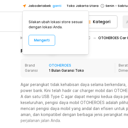
Jabodetabek
ganti
Toko Jakarta Utara
Toko Tangerang
Kategori
A
Silakan ubah lokasi store sesuai
Toko Cikupa
dengan lokasi Anda.
Pick n Go Jakarta Barat
Senin - J
Hobby
Mobil
Car Inverter DC-AC
OTOHEROES Car C
Mengerti
Pick n Go Bekasi
Senin - Jumat (08
Pick n Go Depok
Senin - Jumat (08
Rincian Produk
Toko Jakarta Pusat
Senin - Sabtu
Brand
OTOHEROES
Berat
Toko Jakarta Barat
Senin - Sabtu
Garansi
1 Bulan Garansi Toko
Dime
Toko Jakarta Utara
Toko Tangerang
Agar perangkat tidak kehabisan daya selama berkendara, 
power bank. Kini telah hadir car charger mobil dari OT
Toko Cikupa
A dan satu USB Type C agar dapat mengisi kedua daya pe
Pick n Go Jakarta Barat
Senin - J
keseluruhan, pengisi daya mobil OTOHEROES adalah piliha
mencari pengisi daya mobil yang andal dan efisien untuk 
Pick n Go Bekasi
Senin - Jumat (08
aman, dan kompatibel dengan berbagai jenis perangkat m
Pick n Go Depok
Senin - Jumat (08
perjalanan jalan Anda.