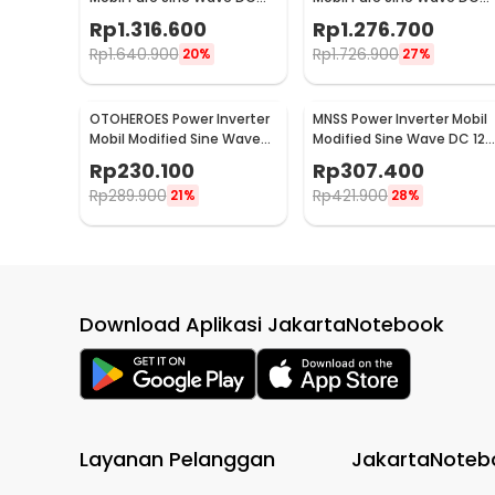
24V to AC 220V 4000W -
12V to AC 220V 4000W -
Rp
1.316.600
Rp
1.276.700
NBQ4000W
NBQ4000W
Rp
1.640.900
Rp
1.726.900
20%
27%
OTOHEROES Power Inverter
MNSS Power Inverter Mobil
Mobil Modified Sine Wave
Modified Sine Wave DC 12V
DC12V to AC220V 300W -
to AC 220V 4000W -
Rp
230.100
Rp
307.400
E8982
Q4000
Rp
289.900
Rp
421.900
21%
28%
Download Aplikasi JakartaNotebook
Layanan Pelanggan
JakartaNoteb