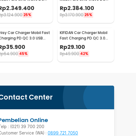
12V to AC 220V 6000W -
24V to AC 220V 6000W -
Rp
2.349.400
Rp
2.384.100
NBQ6000W
NBQ6000W
Rp
3.124.900
Rp
3.170.900
25%
25%
Iriisy Car Charger Mobil Fast
KIFIDAN Car Charger Mobil
Charging PD QC 3.0 USB
Fast Charging PD QC 3.0
Type C A 2.4A 54W -
USB Type C 1.6A 20W -
Rp
35.900
Rp
29.100
PD20W
BK358
Rp
64.900
Rp
49.900
45%
42%
Contact Center
Pembelian Online
Telp : (021) 39 700 200
Customer Service (WA) :
0899 721 7050