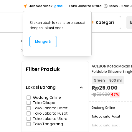
Jabodetabek
ganti
Toko Jakarta Utara
Toko Tangerang
Kategori
Silakan ubah lokasi store sesuai
Toko Cikupa
dengan lokasi Anda.
Pick n Go Jakarta Barat
Senin - J
"lunch box silikon"
Mengerti
Pick n Go Bekasi
Senin - Jumat (08
Pick n Go Depok
Senin - Jumat (08
215
Produk
Toko Jakarta Pusat
Senin - Sabtu
ACEBON Kotak Makan 
Filter Produk
Toko Jakarta Barat
Senin - Sabtu
Foldable Silicone Singl
TN99
Toko Jakarta Utara
Green
800 ml
Toko Tangerang
Rp
29.000
Lokasi Barang
Rp
53.900
47%
Toko Cikupa
Gudang Online
Toko Cikupa
Pick n Go Jakarta Barat
Senin - J
Toko Jakarta Barat
Gudang Online
Pick n Go Bekasi
Senin - Jumat (08
Toko Jakarta Pusat
Toko Jakarta Pusat
Toko Jakarta Utara
Pick n Go Depok
Senin - Jumat (08
Toko Tangerang
Toko Jakarta Barat