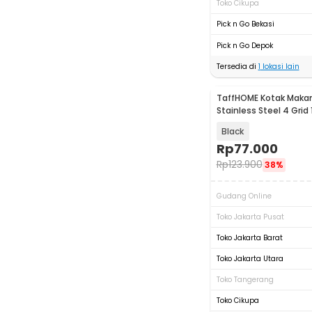
Toko Cikupa
Pick n Go Bekasi
Pick n Go Depok
Tersedia di
1
lokasi lain
TaffHOME Kotak Makan
Stainless Steel 4 Grid 
Black
Rp
77.000
Rp
123.900
38%
Gudang Online
Toko Jakarta Pusat
Toko Jakarta Barat
Toko Jakarta Utara
Toko Tangerang
Toko Cikupa