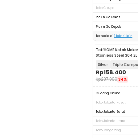
Toko Cikupa
Pick n Go Bekasi
Pick n Go Depok
Tersedia di
1
lokasi lain
TaffHOME Kotak Makan
Stainless Steel 304 2L
Silver
Triple Comp
Rp
158.400
Rp
237.900
34%
Gudang Online
Toko Jakarta Pusat
Toko Jakarta Barat
Toko Jakarta Utara
Toko Tangerang