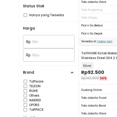
Toko Jakarta Utara
Status Stok
Toko Tangerang
Hanya yang Tersedia
Toko Cikupa
Pick n Go Bekasi
Harga
Pick n Go Depok
Tersedia di
1
lokasi lain
Rp
Min
TaffHOME Kotak Makan
Rp
Max
Stainless Steel 304 2 
UP-14
Silver
Rp
92.500
Brand
Rp
143.900
36%
Taffware
TELESIN
Gudang Online
RUIHE
Others
Toko Jakarta Pusat
NAIERDI
UPORS
Toko Jakarta Barat
TaffPACK
Toko Jakarta Utara