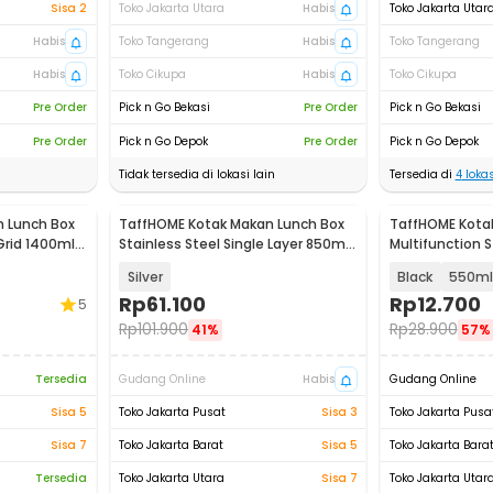
Sisa 2
Toko Jakarta Utara
Habis
Toko Jakarta Utar
Habis
Toko Tangerang
Habis
Toko Tangerang
Habis
Toko Cikupa
Habis
Toko Cikupa
Pre Order
Pick n Go Bekasi
Pre Order
Pick n Go Bekasi
Pre Order
Pick n Go Depok
Pre Order
Pick n Go Depok
Tidak tersedia di lokasi lain
Tersedia di
4
lokas
 Lunch Box
TaffHOME Kotak Makan Lunch Box
TaffHOME Kota
Grid 1400ml -
Stainless Steel Single Layer 850ml
Multifunction S
- U-30
AC-21
Silver
Black
550ml
Rp
61.100
Rp
12.700
5
Rp
101.900
Rp
28.900
41%
57%
Tersedia
Gudang Online
Habis
Gudang Online
Sisa 5
Toko Jakarta Pusat
Sisa 3
Toko Jakarta Pusa
Sisa 7
Toko Jakarta Barat
Sisa 5
Toko Jakarta Bara
Tersedia
Toko Jakarta Utara
Sisa 7
Toko Jakarta Utar