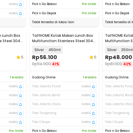
Habis
Pick n Go Bekasi
Pre Order
Pick n Go Bekasi
Habis
Pick n Go Depok
Pre Order
Pick n Go Depok
Tidak tersedia di lokasi lain
Tidak tersedia di l
 Lunch Box
TaffHOME Kotak Makan Lunch Box
TaffHOME Kota
s Steel 304 -
Multifunction Stainless Steel 304 -
Multifunction S
AC-21
AC-21
Silver
450ml
Silver
250ml
Rp
56.100
Rp
48.000
5
5
Rp
94.900
Rp
81.900
41%
42%
Tersedia
Gudang Online
Tersedia
Gudang Online
Habis
Toko Jakarta Pusat
Habis
Toko Jakarta Pusa
Habis
Toko Jakarta Barat
Habis
Toko Jakarta Bara
Habis
Toko Jakarta Utara
Habis
Toko Jakarta Utar
Habis
Toko Tangerang
Habis
Toko Tangerang
Habis
Toko Cikupa
Habis
Toko Cikupa
Pre Order
Pick n Go Bekasi
Pre Order
Pick n Go Bekasi