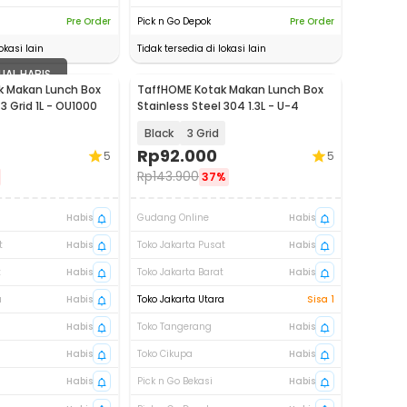
Pre Order
Pick n Go Depok
Pre Order
okasi lain
Tidak tersedia di lokasi lain
UAL HABIS
k Makan Lunch Box
TaffHOME Kotak Makan Lunch Box
 3 Grid 1L - OU1000
Stainless Steel 304 1.3L - U-4
Black
3 Grid
Rp
92.000
5
5
Rp
143.900
37%
Habis
Gudang Online
Habis
t
Habis
Toko Jakarta Pusat
Habis
t
Habis
Toko Jakarta Barat
Habis
a
Habis
Toko Jakarta Utara
Sisa 1
Habis
Toko Tangerang
Habis
Habis
Toko Cikupa
Habis
Habis
Pick n Go Bekasi
Habis