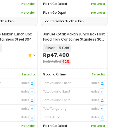
Pre Order
Pick n Go Bekasi
Pre Order
Pre Order
Pick n Go Depok
Pre Order
okasi lain
Tidak tersedia di lokasi lain
k Makan Lunch Box
Januel Kotak Makan Lunch Box Fast
tainless Steel 304 -
Food Tray Container Stainless 304
- Jn71
Silver
5 Grid
Rp
47.400
5
Rp
80.900
42%
Tersedia
Gudang Online
Tersedia
t
Habis
Toko Jakarta Pusat
Habis
t
Habis
Toko Jakarta Barat
Habis
a
Habis
Toko Jakarta Utara
Habis
Habis
Toko Tangerang
Habis
Habis
Toko Cikupa
Habis
Pre Order
Pick n Go Bekasi
Pre Order