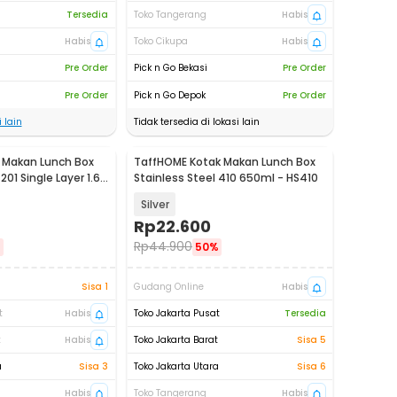
Tersedia
Toko Tangerang
Habis
Habis
Toko Cikupa
Habis
Pre Order
Pick n Go Bekasi
Pre Order
Pre Order
Pick n Go Depok
Pre Order
 lain
Tidak tersedia di lokasi lain
 Makan Lunch Box
TaffHOME Kotak Makan Lunch Box
201 Single Layer 1.6L
Stainless Steel 410 650ml - HS410
Silver
Rp
22.600
Rp
44.900
%
50%
Sisa 1
Gudang Online
Habis
t
Habis
Toko Jakarta Pusat
Tersedia
t
Habis
Toko Jakarta Barat
Sisa 5
a
Sisa 3
Toko Jakarta Utara
Sisa 6
Habis
Toko Tangerang
Habis