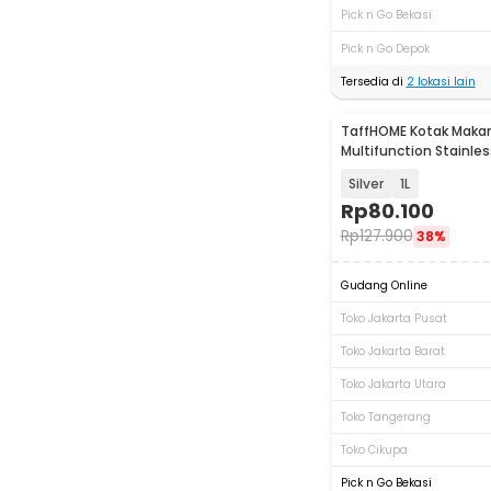
Pick n Go Bekasi
Pick n Go Depok
Tersedia di
2
lokasi lain
TaffHOME Kotak Makan
Multifunction Stainles
AC-21
Silver
1L
Rp
80.100
Rp
127.900
38%
Gudang Online
Toko Jakarta Pusat
Toko Jakarta Barat
Toko Jakarta Utara
Toko Tangerang
Toko Cikupa
Pick n Go Bekasi