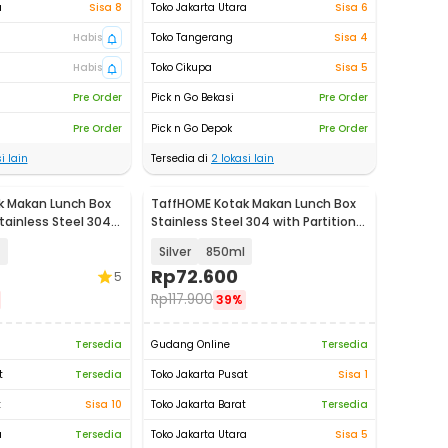
a
Sisa 8
Toko Jakarta Utara
Sisa 6
Habis
Toko Tangerang
Sisa 4
Habis
Toko Cikupa
Sisa 5
Pre Order
Pick n Go Bekasi
Pre Order
Pre Order
Pick n Go Depok
Pre Order
i lain
Tersedia di
2
lokasi lain
k Makan Lunch Box
TaffHOME Kotak Makan Lunch Box
tainless Steel 304 -
Stainless Steel 304 with Partition -
UM58
Silver
850ml
Rp
72.600
5
Rp
117.900
39%
Tersedia
Gudang Online
Tersedia
t
Tersedia
Toko Jakarta Pusat
Sisa 1
t
Sisa 10
Toko Jakarta Barat
Tersedia
a
Tersedia
Toko Jakarta Utara
Sisa 5