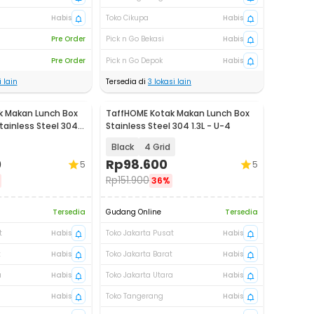
Habis
Toko Cikupa
Habis
Pre Order
Pick n Go Bekasi
Habis
Pre Order
Pick n Go Depok
Habis
 lain
Tersedia di
3
lokasi lain
k Makan Lunch Box
TaffHOME Kotak Makan Lunch Box
tainless Steel 304 -
Stainless Steel 304 1.3L - U-4
Black
4 Grid
0
Rp
98.600
5
5
Rp
151.900
36%
Tersedia
Gudang Online
Tersedia
t
Habis
Toko Jakarta Pusat
Habis
t
Habis
Toko Jakarta Barat
Habis
a
Habis
Toko Jakarta Utara
Habis
Habis
Toko Tangerang
Habis