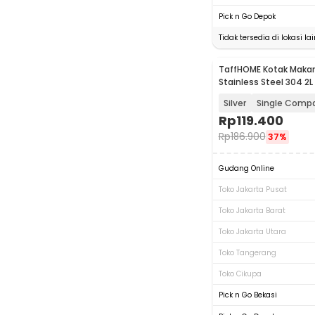
Pick n Go Depok
Tidak tersedia di lokasi lai
TaffHOME Kotak Makan
Stainless Steel 304 2L
Silver
Single Comp
Rp
119.400
Rp
186.900
37%
Gudang Online
Toko Jakarta Pusat
Toko Jakarta Barat
Toko Jakarta Utara
Toko Tangerang
Toko Cikupa
Pick n Go Bekasi