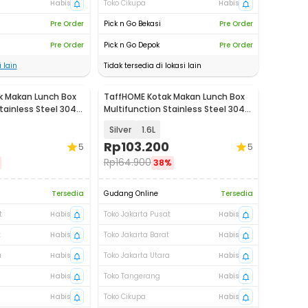
Habis
Toko Cikupa
Habis
Pre Order
Pick n Go Bekasi
Pre Order
Pre Order
Pick n Go Depok
Pre Order
 lain
Tidak tersedia di lokasi lain
k Makan Lunch Box
TaffHOME Kotak Makan Lunch Box
tainless Steel 304 -
Multifunction Stainless Steel 304 -
AC-21
Silver
1.6L
Rp
103.200
5
5
Rp
164.900
38%
Tersedia
Gudang Online
Tersedia
t
Habis
Toko Jakarta Pusat
Habis
t
Habis
Toko Jakarta Barat
Habis
a
Habis
Toko Jakarta Utara
Habis
Habis
Toko Tangerang
Habis
Habis
Toko Cikupa
Habis