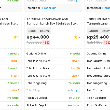
Pre Order
Pick n Go Depok
Habis
Pick n Go Depok
n
Tersedia di
4
lokasi lain
Tersedia di
3
lokas
 Anti
TaffHOME Kotak Makan Anti
TaffHOME Kota
inless Steel
Tumpah Lunch Box Stainless Steel
Tumpah Lunch B
304 - KT273
304 - KT046
Black
850ml
Green
350m
Rp
44.000
Rp
29.400
5
5
Rp
75.900
Rp
54.900
43%
47
Tersedia
Gudang Online
Tersedia
Gudang Online
Sisa 3
Toko Jakarta Pusat
Sisa 4
Toko Jakarta Pusa
Tersedia
Toko Jakarta Barat
Sisa 10
Toko Jakarta Bara
Sisa 4
Toko Jakarta Utara
Sisa 4
Toko Jakarta Utar
Tersedia
Toko Tangerang
Tersedia
Toko Tangerang
Sisa 5
Toko Cikupa
Habis
Toko Cikupa
Pre Order
Pick n Go Bekasi
Pre Order
Pick n Go Bekasi
Pre Order
Pick n Go Depok
Pre Order
Pick n Go Depok