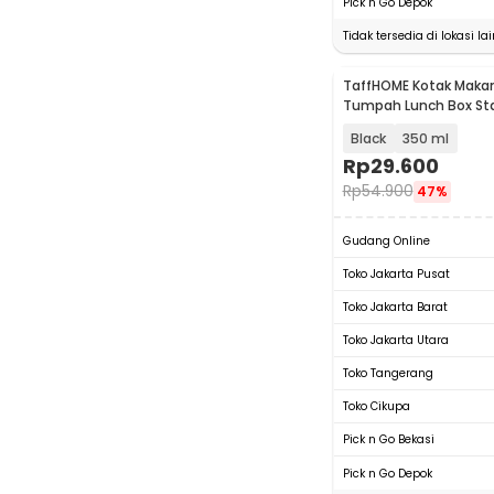
Pick n Go Depok
Tidak tersedia di lokasi lai
TaffHOME Kotak Makan
Tumpah Lunch Box Sta
304 - KT273
Black
350 ml
Rp
29.600
Rp
54.900
47%
Gudang Online
Toko Jakarta Pusat
Toko Jakarta Barat
Toko Jakarta Utara
Toko Tangerang
Toko Cikupa
Pick n Go Bekasi
Pick n Go Depok