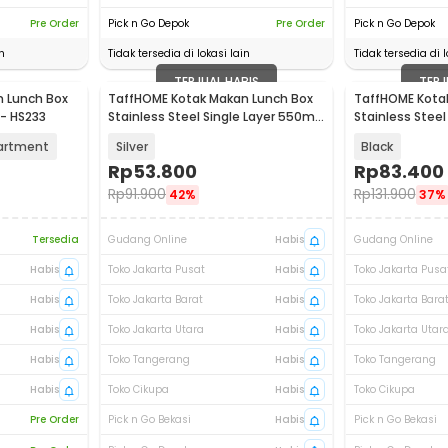
Pre Order
Pick n Go Depok
Pre Order
Pick n Go Depok
n
Tidak tersedia di lokasi lain
Tidak tersedia di l
TERJUAL HABIS
TERJ
 Lunch Box
TaffHOME Kotak Makan Lunch Box
TaffHOME Kota
 - HS233
Stainless Steel Single Layer 550ml
Stainless Steel
- UP55
artment
Silver
Black
Rp
53.800
Rp
83.400
Rp
91.900
Rp
131.900
42%
37%
Tersedia
Gudang Online
Habis
Gudang Online
Habis
Toko Jakarta Pusat
Habis
Toko Jakarta Pusa
Habis
Toko Jakarta Barat
Habis
Toko Jakarta Bara
Habis
Toko Jakarta Utara
Habis
Toko Jakarta Utar
Habis
Toko Tangerang
Habis
Toko Tangerang
Habis
Toko Cikupa
Habis
Toko Cikupa
Pre Order
Pick n Go Bekasi
Habis
Pick n Go Bekasi