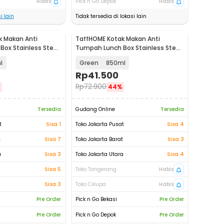
Habis
Pick n Go Depok
Habis
i lain
Tidak tersedia di lokasi lain
k Makan Anti
TaffHOME Kotak Makan Anti
ox Stainless Steel
Tumpah Lunch Box Stainless Steel
304 - KT046
l
Green
850ml
Rp
41.500
Rp
72.900
%
44%
Tersedia
Gudang Online
Tersedia
t
Sisa 1
Toko Jakarta Pusat
Sisa 4
t
Sisa 7
Toko Jakarta Barat
Sisa 3
a
Sisa 3
Toko Jakarta Utara
Sisa 4
Sisa 5
Toko Tangerang
Habis
Sisa 3
Toko Cikupa
Habis
Pre Order
Pick n Go Bekasi
Pre Order
Pre Order
Pick n Go Depok
Pre Order