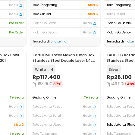
Habis
Toko Tangerang
Sisa 5
Toko Tangerang
Habis
Toko Cikupa
Sisa 5
Toko Cikupa
Pre Order
Pick n Go Bekasi
Habis
Pick n Go Bekasi
Pre Order
Pick n Go Depok
Habis
Pick n Go Depok
Tersedia di
5
lokasi lain
Tersedia di
1
lokasi
h Box Bowl
TaffHOME Kotak Makan Lunch Box
KAOHEEG Kotak
C201
Stainless Steel Double Layer 1.4L
Stainless Steel 
Grid - J274
- KH16
White
4
Silver
Rp
117.400
Rp
26.100
Rp
183.900
Rp
49.900
37%
48
Tersedia
Gudang Online
Tersedia
Gudang Online
Habis
Toko Jakarta Pusat
Habis
Toko Jakarta Pusa
Habis
Toko Jakarta Barat
Habis
Toko Jakarta Bara
Sisa 2
Toko Jakarta Utara
Habis
Toko Jakarta Utar
Tersedia
Toko Tangerang
Habis
Toko Tangerang