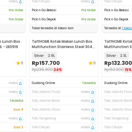
Habis
Toko Cikupa
Habis
Toko Cikupa
Pre Order
Pick n Go Bekasi
Pre Order
Pick n Go Bekasi
Pre Order
Pick n Go Depok
Pre Order
Pick n Go Depok
Tidak tersedia di lokasi lain
Tersedia di
1
lokasi
 Lunch Box
TaffHOME Kotak Makan Lunch Box
TaffHOME Kota
1L - LB0919
Multifunction Stainless Steel 304 -
Multifunction S
AC-21
AC-21
Silver
2.9L
Silver
2.3L
Rp
157.700
Rp
132.300
5
5
Rp
236.900
Rp
153.900
34%
15%
Habis
Gudang Online
Tersedia
Gudang Online
Habis
Toko Jakarta Pusat
Habis
Toko Jakarta Pusa
Tersedia
Toko Jakarta Barat
Habis
Toko Jakarta Bara
Sisa 4
Toko Jakarta Utara
Habis
Toko Jakarta Utar
Habis
Toko Tangerang
Habis
Toko Tangerang
Sisa 3
Toko Cikupa
Habis
Toko Cikupa