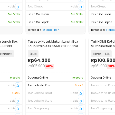
Habis
Toko Cikupa
Habis
Toko Cikupa
Pre Order
Pick n Go Bekasi
Pre Order
Pick n Go Bekasi
Pre Order
Pick n Go Depok
Pre Order
Pick n Go Depok
Tersedia di
2
lokasi lain
Tersedia di
1
lokasi
 Lunch Box
Tassety Kotak Makan Lunch Box
TaffHOME Kota
 - HS233
Soup Stainless Steel 201 1000ml
Multifunction S
with Lid - TS-20
AC-21
artment
Blue
Silver
1.3L
Rp
64.200
Rp
100.60
Rp
105.900
Rp
161.900
40%
38%
Tersedia
Gudang Online
Tersedia
Gudang Online
Habis
Toko Jakarta Pusat
Sisa 3
Toko Jakarta Pusa
Sisa 5
Toko Jakarta Barat
Habis
Toko Jakarta Bara
Habis
Toko Jakarta Utara
Habis
Toko Jakarta Utar
Habis
Toko Tangerang
Habis
Toko Tangerang