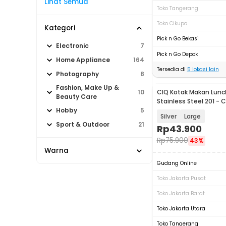
Lihat Semua
Toko Tangerang
Toko Cikupa
Kategori
Pick n Go Bekasi
Electronic
7
Pick n Go Depok
Home Appliance
164
Tersedia di
5
lokasi lain
Photography
8
Fashion, Make Up &
CIQ Kotak Makan Lunc
10
Beauty Care
Stainless Steel 201 - 
Hobby
5
Silver
Large
Sport & Outdoor
21
Rp
43.900
Rp
75.900
43%
Warna
Gudang Online
Toko Jakarta Pusat
Toko Jakarta Barat
Toko Jakarta Utara
Toko Tangerang