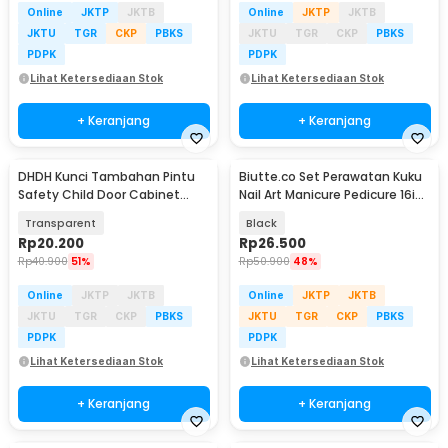
Online
JKTP
JKTB
Online
JKTP
JKTB
JKTU
TGR
CKP
PBKS
JKTU
TGR
CKP
PBKS
PDPK
PDPK
Lihat Ketersediaan Stok
Lihat Ketersediaan Stok
+ Keranjang
+ Keranjang
DHDH Kunci Tambahan Pintu
Biutte.co Set Perawatan Kuku
Safety Child Door Cabinet
Nail Art Manicure Pedicure 16in1
Locks 6 Set - DH112
- MJ1096-01
Transparent
Black
Rp
20.200
Rp
26.500
Rp
40.900
51%
Rp
50.900
48%
Online
JKTP
JKTB
Online
JKTP
JKTB
JKTU
TGR
CKP
PBKS
JKTU
TGR
CKP
PBKS
PDPK
PDPK
Lihat Ketersediaan Stok
Lihat Ketersediaan Stok
+ Keranjang
+ Keranjang