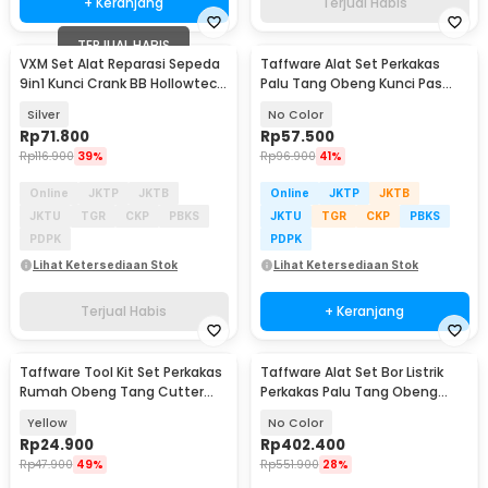
+ Keranjang
Terjual Habis
TERJUAL HABIS
VXM Set Alat Reparasi Sepeda
Taffware Alat Set Perkakas
9in1 Kunci Crank BB Hollowtech
Palu Tang Obeng Kunci Pas
Sprocket - V9
15in1 - YL-8016
Silver
No Color
Rp
71.800
Rp
57.500
Rp
116.900
39%
Rp
96.900
41%
Online
JKTP
JKTB
Online
JKTP
JKTB
JKTU
TGR
CKP
PBKS
JKTU
TGR
CKP
PBKS
PDPK
PDPK
Lihat Ketersediaan Stok
Lihat Ketersediaan Stok
Terjual Habis
+ Keranjang
Taffware Tool Kit Set Perkakas
Taffware Alat Set Bor Listrik
Rumah Obeng Tang Cutter
Perkakas Palu Tang Obeng
Kunci L 12in1 - KS-011
Kunci Pas 57in1 - TZ168
Yellow
No Color
Rp
24.900
Rp
402.400
Rp
47.900
49%
Rp
551.900
28%