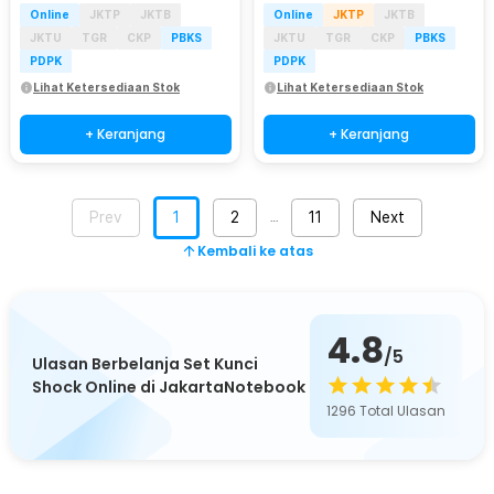
Online
JKTP
JKTB
Online
JKTP
JKTB
JKTU
TGR
CKP
PBKS
JKTU
TGR
CKP
PBKS
PDPK
PDPK
Lihat Ketersediaan Stok
Lihat Ketersediaan Stok
+ Keranjang
+ Keranjang
Prev
1
2
11
Next
…
Kembali ke atas
4.8
/5
Ulasan Berbelanja Set Kunci
Shock Online di JakartaNotebook
1296
Total Ulasan