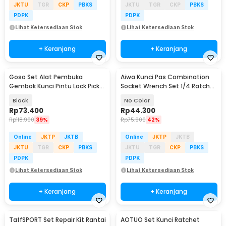
JKTU
TGR
CKP
PBKS
JKTU
TGR
CKP
PBKS
PDPK
PDPK
Lihat Ketersediaan Stok
Lihat Ketersediaan Stok
+ Keranjang
+ Keranjang
Goso Set Alat Pembuka
Aiwa Kunci Pas Combination
Gembok Kunci Pintu Lock Pick
Socket Wrench Set 1/4 Ratchet
Locksmith 24 PCS - 038
40 PCS - DB2020
Black
No Color
Rp
73.400
Rp
44.300
Rp
118.900
39%
Rp
75.900
42%
Online
JKTP
JKTB
Online
JKTP
JKTB
JKTU
TGR
CKP
PBKS
JKTU
TGR
CKP
PBKS
PDPK
PDPK
Lihat Ketersediaan Stok
Lihat Ketersediaan Stok
+ Keranjang
+ Keranjang
TaffSPORT Set Repair Kit Rantai
AOTUO Set Kunci Ratchet