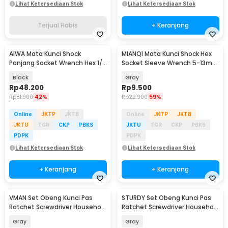
Lihat Ketersediaan Stok
Lihat Ketersediaan Stok
Terjual Habis
+ Keranjang
AIWA Mata Kunci Shock
MIANQI Mata Kunci Shock Hex
Panjang Socket Wrench Hex 1/2
Socket Sleeve Wrench 5-13mm
Inch 8-24mm 10 PCS - AW1
9 PCS - BS04
Black
Gray
Rp
48.200
Rp
9.500
Rp
81.900
42%
Rp
22.900
59%
Online
JKTP
JKTB
Online
JKTP
JKTB
JKTU
TGR
CKP
PBKS
JKTU
TGR
CKP
PBKS
PDPK
PDPK
Lihat Ketersediaan Stok
Lihat Ketersediaan Stok
+ Keranjang
+ Keranjang
VMAN Set Obeng Kunci Pas
STURDY Set Obeng Kunci Pas
Akan Datang
Akan Datang
Ratchet Screwdriver Household
Ratchet Screwdriver Household
Tools 32in1 - 6138B
Tools 66in1 - 2880B
Gray
Gray