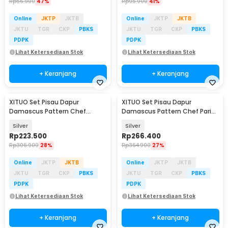
Rp
56.900
47%
Rp
95.900
41%
Online
JKTP
JKTB
Online
JKTP
JKTB
JKTU
TGR
CKP
PBKS
JKTU
TGR
CKP
PBKS
PDPK
PDPK
Lihat Ketersediaan Stok
Lihat Ketersediaan Stok
+ Keranjang
+ Keranjang
XITUO Set Pisau Dapur
XITUO Set Pisau Dapur
Damascus Pattern Chef
Damascus Pattern Chef Paring
Boning Knife 4 PCS - DL4-A
Santoku Knife 5 PCS - DL5
Silver
Silver
Rp
223.500
Rp
266.400
Rp
306.900
28%
Rp
364.900
27%
Online
JKTP
JKTB
Online
JKTP
JKTB
JKTU
TGR
CKP
PBKS
JKTU
TGR
CKP
PBKS
PDPK
PDPK
Lihat Ketersediaan Stok
Lihat Ketersediaan Stok
+ Keranjang
+ Keranjang