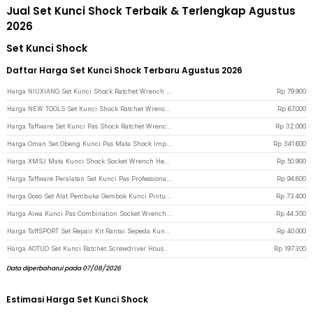
Jual Set Kunci Shock Terbaik & Terlengkap Agustus
2026
Set Kunci Shock
Daftar Harga Set Kunci Shock Terbaru Agustus 2026
Harga NIUXIANG Set Kunci Shock Ratchet Wrench 1/4 Handle Drive CR-V 29 PCS - TK-8152 - Green
Rp
79.900
Harga NEW TOOLS Set Kunci Shock Ratchet Wrench 1/2 Handle Drive CR-V 12 PCS - INU36 - Silver
Rp
67.000
Harga Taffware Set Kunci Pas Shock Ratchet Wrench 1/4 Handle CR-V 12 PCS
Rp
32.000
Harga Oman Set Obeng Kunci Pas Mata Shock Impact Wrench Metric SAE 80PCS - 2885B - Black
Rp
341.600
Harga XMSJ Mata Kunci Shock Socket Wrench Hex 1/2 Inch 10-24mm 10 PCS - XS1 - Black
Rp
50.900
Harga Taffware Peralatan Set Kunci Pas Professional Tools 53in1 - CR-V53
Rp
94.800
Harga Goso Set Alat Pembuka Gembok Kunci Pintu Lock Pick Locksmith 24 PCS - 038 - Black
Rp
73.400
Harga Aiwa Kunci Pas Combination Socket Wrench Set 1/4 Ratchet 40 PCS - DB2020
Rp
44.300
Harga TaffSPORT Set Repair Kit Rantai Sepeda Kunci Crank and Sprocket - BT2919 - Silver
Rp
40.000
Harga AOTUO Set Kunci Ratchet Screwdriver Household Repair Tools 38in1 - 2880A - Gray/Orange
Rp
197.300
Data diperbaharui pada 07/08/2026
Estimasi Harga Set Kunci Shock