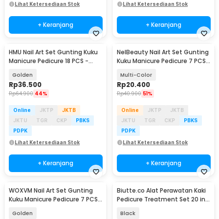
Lihat Ketersediaan Stok
Lihat Ketersediaan Stok
+ Keranjang
+ Keranjang
HMU Nail Art Set Gunting Kuku
NelBeauty Nail Art Set Gunting
Manicure Pedicure 18 PCS -
Kuku Manicure Pedicure 7 PCS -
7035D
7023D
Golden
Multi-Color
Rp
36.500
Rp
20.400
Rp
64.900
44%
Rp
40.900
51%
Online
JKTP
JKTB
Online
JKTP
JKTB
JKTU
TGR
CKP
PBKS
JKTU
TGR
CKP
PBKS
PDPK
PDPK
Lihat Ketersediaan Stok
Lihat Ketersediaan Stok
+ Keranjang
+ Keranjang
WOXVM Nail Art Set Gunting
Biutte.co Alat Perawatan Kaki
Kuku Manicure Pedicure 7 PCS -
Pedicure Treatment Set 20 in 1
7030D
- GR5663
Golden
Black