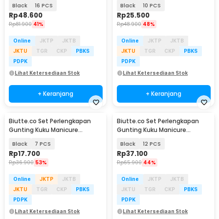
Pedicure Nail Clipper - S0M020
Pedicure Nail Clipper - S0M020
Black
16 PCS
Black
10 PCS
Rp
48.600
Rp
25.500
Rp
81.900
41%
Rp
48.900
48%
Online
JKTP
JKTB
Online
JKTP
JKTB
JKTU
TGR
CKP
PBKS
JKTU
TGR
CKP
PBKS
PDPK
PDPK
Lihat Ketersediaan Stok
Lihat Ketersediaan Stok
+ Keranjang
+ Keranjang
Biutte.co Set Perlengkapan
Biutte.co Set Perlengkapan
Gunting Kuku Manicure
Gunting Kuku Manicure
Pedicure Nail Clipper - S0M020
Pedicure Nail Clipper - S0M020
Black
7 PCS
Black
12 PCS
Rp
17.700
Rp
37.100
Rp
36.900
53%
Rp
65.900
44%
Online
JKTP
JKTB
Online
JKTP
JKTB
JKTU
TGR
CKP
PBKS
JKTU
TGR
CKP
PBKS
PDPK
PDPK
Lihat Ketersediaan Stok
Lihat Ketersediaan Stok