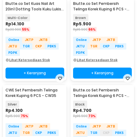
Biutte.co Set Kuas Nail Art
Biutte.co Set Pembersih
20in1 Dotting Tools Kuku Lukis
Telinga Korek Kuping 6 PCS -
Profesional - X-19
CW36
Multi-Color
Brown
Rp
14.100
Rp
5.900
Rp
30.900
55%
Rp
16.900
66%
Online
JKTP
JKTB
Online
JKTP
JKTB
JKTU
TGR
CKP
PBKS
JKTU
TGR
CKP
PBKS
PDPK
PDPK
Lihat Ketersediaan Stok
Lihat Ketersediaan Stok
+ Keranjang
+ Keranjang
CWE Set Pembersih Telinga
Biutte.co Set Pembersih
Korek Kuping 6 PCS - CW35
Telinga Korek Kuping 6 PCS -
CW36
Silver
Black
Rp
4.100
Rp
4.700
Rp
15.900
75%
Rp
16.900
73%
Online
JKTP
JKTB
Online
JKTP
JKTB
JKTU
TGR
CKP
PBKS
JKTU
TGR
CKP
PBKS