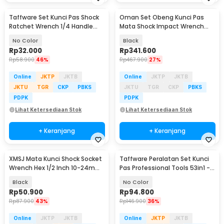
Taffware Set Kunci Pas Shock
Oman Set Obeng Kunci Pas
Baru
Ratchet Wrench 1/4 Handle
Mata Shock Impact Wrench
CR-V 12 PCS
Metric SAE 80PCS - 2885B
No Color
Black
Rp
32.000
Rp
341.600
Rp
58.900
46%
Rp
467.900
27%
Online
JKTP
JKTB
Online
JKTP
JKTB
JKTU
TGR
CKP
PBKS
JKTU
TGR
CKP
PBKS
PDPK
PDPK
Lihat Ketersediaan Stok
Lihat Ketersediaan Stok
+ Keranjang
+ Keranjang
XMSJ Mata Kunci Shock Socket
Taffware Peralatan Set Kunci
Wrench Hex 1/2 Inch 10-24mm
Pas Professional Tools 53in1 -
10 PCS - XS1
CR-V53
Black
No Color
Rp
50.900
Rp
94.800
Rp
87.900
43%
Rp
146.900
36%
Online
JKTP
JKTB
Online
JKTP
JKTB