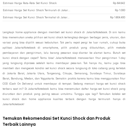
Estimasi Harga Rata-Rata Set Kunci Shock
Rp
64.842
Estimasi Harga Set Kunci Shock Termurah di JakartaNotebook
Rp
1.000
Estimasi Harga Set Kunci Shock Termahal di JakartaNotebook
Rp
1.604.400
Lengkapi home appliance dengan membeli set kunci shock di JakartaNotebook. Di sini kamu
bisa menemukan aneka pilihan set kunci shock terlengkap dengan berbagai jenis, ukuran, dan
variasi yang bisa dipilih sesuai kebutuhan. Tak perlu repot pergi ke luar rumah, cukup buka
aplikasi JakartaNotebook di smartphone, pilih produk yang dibutuhkan, pilih metode
pembayaran dan pengiriman, lalu barang pesanan siap diantar ke alamat kamu. Butuh set
kunci shock dengan cepat? Tentu bisa! JakartaNotebook menawarkan fitur pengiriman 1-day
yang langsung diproses setelah kamu membayar pesanan. Tak hanya itu, kamu juga bisa
membeli dan mengecek kondisi set kunci shock secara langsung di toko cabang yang terletak
di Jakarta Barat, Jakarta Utara, Tangerang, Cikupa, Semarang, Surabaya Timur, Surabaya
Barat, Bandung, Medan, dan Yogyakarta. Semakin praktis karena kamu bisa menggunakan fitur
COD (Cash On Delivery) untuk membayar di tempat. Sedang mencari harga set kunci shock
terbaru saat ini? Di JakartaNotebook kamu bisa menemukan daftar harga set kunci shock yang
diurutkan dari produk yang paling sesuai untukmu. Tunggu apa lagi? Temukan koleksi set
kunci shock dan home appliance kualitas terbaik dengan harga termurah hanya di
JakartaNotebook!
Temukan Rekomendasi Set Kunci Shock dan Produk
Terbaik Lainnya