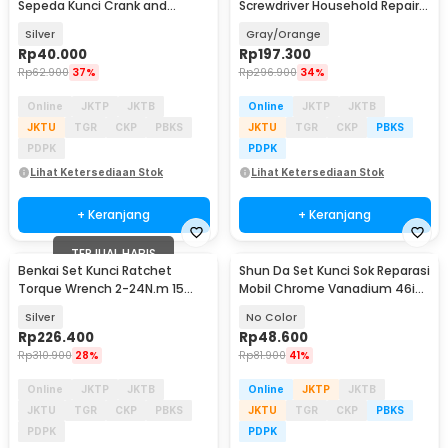
Sepeda Kunci Crank and
Screwdriver Household Repair
Sprocket - BT2919
Tools 38in1 - 2880A
Silver
Gray/Orange
Rp
40.000
Rp
197.300
Rp
62.900
37%
Rp
296.900
34%
Online
JKTP
JKTB
Online
JKTP
JKTB
JKTU
TGR
CKP
PBKS
JKTU
TGR
CKP
PBKS
PDPK
PDPK
Lihat Ketersediaan Stok
Lihat Ketersediaan Stok
+ Keranjang
+ Keranjang
TERJUAL HABIS
Benkai Set Kunci Ratchet
Shun Da Set Kunci Sok Reparasi
Torque Wrench 2-24N.m 15
Mobil Chrome Vanadium 46in1
PCS - B2-24
- D022
Silver
No Color
Rp
226.400
Rp
48.600
Rp
310.900
28%
Rp
81.900
41%
Online
JKTP
JKTB
Online
JKTP
JKTB
JKTU
TGR
CKP
PBKS
JKTU
TGR
CKP
PBKS
PDPK
PDPK