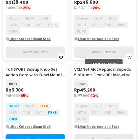
Rp
138.400
Rp
246.600
Rp
194.900
29%
Rp
307.900
20%
Online
JKTP
JKTB
Online
JKTP
JKTB
JKTU
TGR
CKP
PBKS
JKTU
TGR
CKP
PBKS
PDPK
PDPK
Lihat Ketersediaan Stok
Lihat Ketersediaan Stok
Akan Datang
Akan Datang
TERJUAL HABIS
TaffSPORT Sekrup Knob Set
VXM Set Alat Reparasi Sepeda
Action Cam with Kunci Mount
5in1 Kunci Crank BB Hollowtech
GoPro Xiaomi Yi - 3C
Sprocket - V5
Black
Silver
Rp
5.300
Rp
45.200
Rp
14.900
65%
Rp
77.900
42%
Online
JKTP
JKTB
Online
JKTP
JKTB
JKTU
TGR
CKP
PBKS
JKTU
TGR
CKP
PBKS
PDPK
PDPK
Lihat Ketersediaan Stok
Lihat Ketersediaan Stok