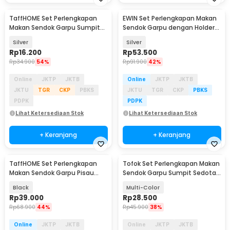
TaffHOME Set Perlengkapan
EWIN Set Perlengkapan Makan
Makan Sendok Garpu Sumpit
Sendok Garpu dengan Holder
Sedotan with Pouch - T10
Angsa Swan Rack - NP311
Silver
Silver
Rp
16.200
Rp
53.500
Rp
34.900
54%
Rp
91.900
42%
Online
JKTP
JKTB
Online
JKTP
JKTB
JKTU
TGR
CKP
PBKS
JKTU
TGR
CKP
PBKS
PDPK
PDPK
Lihat Ketersediaan Stok
Lihat Ketersediaan Stok
+ Keranjang
+ Keranjang
TaffHOME Set Perlengkapan
Tofok Set Perlengkapan Makan
Makan Sendok Garpu Pisau
Sendok Garpu Sumpit Sedotan
Sumpit 8 PCS - EA02300
dengan Pouch - T5
Black
Multi-Color
Rp
39.000
Rp
28.500
Rp
68.900
44%
Rp
45.900
38%
Online
JKTP
JKTB
Online
JKTP
JKTB