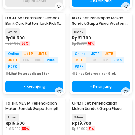
Terjual Habis
+ Keranjang
LOCKE Set Pembuka Gembok
ROXY Set Perlekapan Makan
Bank Card Pattern Lock Pick Set
Sendok Garpu Pisau Western
- L-44
Cutlery Set 4 PCS - C24
White
Black
Rp
10.600
Rp
21.700
Rp
24.900
58%
Rp
43.900
51%
Online
JKTP
JKTB
Online
JKTP
JKTB
JKTU
TGR
CKP
PBKS
JKTU
TGR
CKP
PBKS
PDPK
PDPK
Lihat Ketersediaan Stok
Lihat Ketersediaan Stok
+ Keranjang
+ Keranjang
TaffHOME Set Perlengkapan
UPNXT Set Perlengkapan
Makan Sendok Garpu Sumpit
Makan Sendok Garpu Pisau
Pouch Cutlery Set - T1
Travel Cutlery Set - UP410
Silver
Silver
Rp
15.500
Rp
19.700
Rp
33.900
55%
Rp
39.900
51%