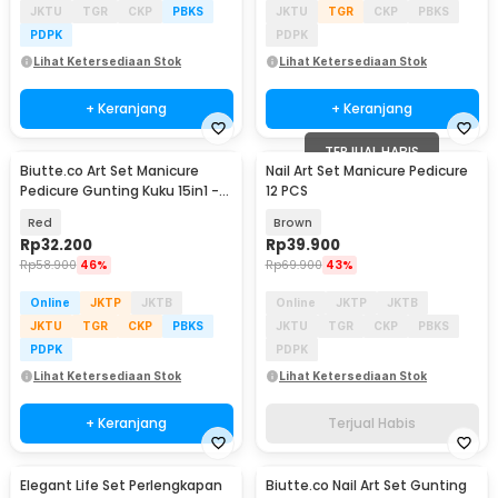
JKTU
TGR
CKP
PBKS
JKTU
TGR
CKP
PBKS
PDPK
PDPK
Lihat Ketersediaan Stok
Lihat Ketersediaan Stok
+ Keranjang
+ Keranjang
TERJUAL HABIS
Biutte.co Art Set Manicure
Nail Art Set Manicure Pedicure
Pedicure Gunting Kuku 15in1 -
12 PCS
MR-6103
Red
Brown
Rp
32.200
Rp
39.900
Rp
58.900
46%
Rp
69.900
43%
Online
JKTP
JKTB
Online
JKTP
JKTB
JKTU
TGR
CKP
PBKS
JKTU
TGR
CKP
PBKS
PDPK
PDPK
Lihat Ketersediaan Stok
Lihat Ketersediaan Stok
+ Keranjang
Terjual Habis
Elegant Life Set Perlengkapan
Biutte.co Nail Art Set Gunting