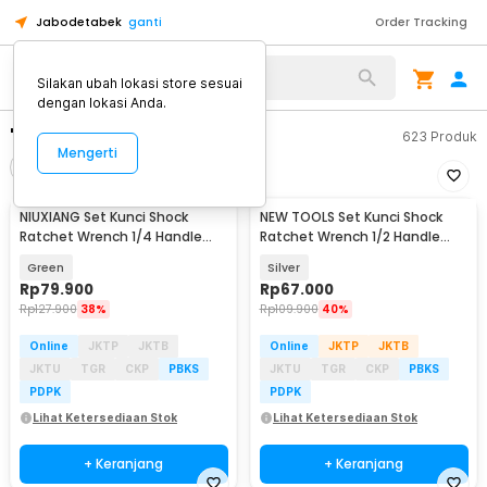
Jabodetabek
ganti
Order Tracking
Silakan ubah lokasi store sesuai
dengan lokasi Anda.
"set kunci shock"
623
Produk
Mengerti
Filter
Urutkan
NIUXIANG Set Kunci Shock
NEW TOOLS Set Kunci Shock
Ratchet Wrench 1/4 Handle
Ratchet Wrench 1/2 Handle
Drive CR-V 29 PCS - TK-8152
Drive CR-V 12 PCS - INU36
Green
Silver
Rp
79.900
Rp
67.000
Rp
127.900
38%
Rp
109.900
40%
Online
JKTP
JKTB
Online
JKTP
JKTB
JKTU
TGR
CKP
PBKS
JKTU
TGR
CKP
PBKS
PDPK
PDPK
Lihat Ketersediaan Stok
Lihat Ketersediaan Stok
+ Keranjang
+ Keranjang