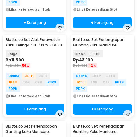
PDPK
PDPK
Lihat Ketersediaan Stok
Lihat Ketersediaan Stok
+ Keranjang
+ Keranjang
Biutte.co Set Alat Perawatan
Biutte.co Set Perlengkapan
Kuku Telinga Alis 7 PCS - LA1-9
Gunting Kuku Manicure
Pedicure Nail Clipper - S0M020
Beige
Black
18 PCS
Rp
11.500
Rp
48.100
Rp
26.900
58%
Rp
81.900
42%
Online
JKTP
JKTB
Online
JKTP
JKTB
JKTU
TGR
CKP
PBKS
JKTU
TGR
CKP
PBKS
PDPK
PDPK
Lihat Ketersediaan Stok
Lihat Ketersediaan Stok
+ Keranjang
+ Keranjang
Biutte.co Set Perlengkapan
Biutte.co Set Perlengkapan
Gunting Kuku Manicure
Gunting Kuku Manicure