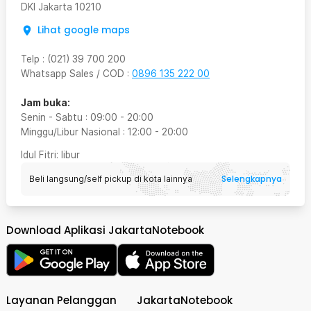
DKI Jakarta
10210
Lihat google maps
Telp
:
(021) 39 700 200
Whatsapp Sales / COD
:
0896 135 222 00
Jam buka:
Senin - Sabtu
:
09:00
-
20:00
Minggu/Libur Nasional
:
12:00
-
20:00
Idul Fitri
: libur
Selengkapnya
Beli langsung/self pickup di kota lainnya
Download Aplikasi JakartaNotebook
Layanan Pelanggan
JakartaNotebook