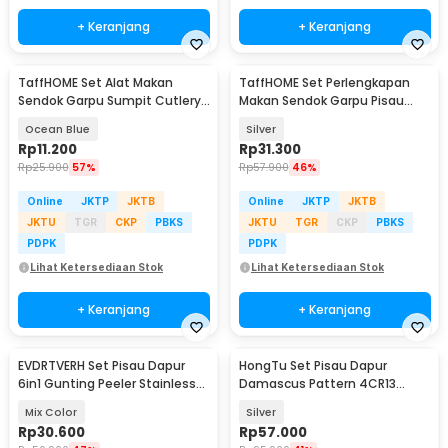
+ Keranjang
+ Keranjang
TaffHOME Set Alat Makan
TaffHOME Set Perlengkapan
Sendok Garpu Sumpit Cutlery
Makan Sendok Garpu Pisau
with Pouch - CJ0091
Sumpit 8 PCS - EA02300
Ocean Blue
Silver
Rp
11.200
Rp
31.300
Rp
25.900
57%
Rp
57.900
46%
Online
JKTP
JKTB
Online
JKTP
JKTB
JKTU
TGR
CKP
PBKS
JKTU
TGR
CKP
PBKS
PDPK
PDPK
Lihat Ketersediaan Stok
Lihat Ketersediaan Stok
+ Keranjang
+ Keranjang
EVDRTVERH Set Pisau Dapur
HongTu Set Pisau Dapur
6in1 Gunting Peeler Stainless
Damascus Pattern 4CR13
Steel - ER-0278
Stainless Steel 5 PCS - D9
Mix Color
Silver
Rp
30.600
Rp
57.000