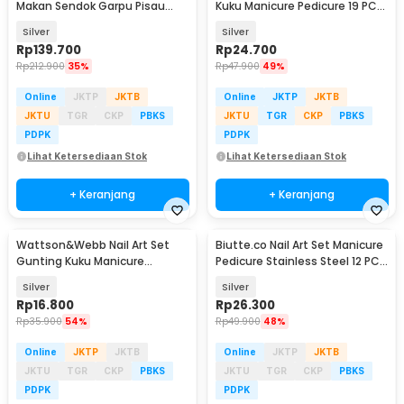
Makan Sendok Garpu Pisau
Kuku Manicure Pedicure 19 PCS
Cutlery 24 PCS - JA24
- i7000D
Silver
Silver
Rp
139.700
Rp
24.700
Rp
212.900
35%
Rp
47.900
49%
Online
JKTP
JKTB
Online
JKTP
JKTB
JKTU
TGR
CKP
PBKS
JKTU
TGR
CKP
PBKS
PDPK
PDPK
Lihat Ketersediaan Stok
Lihat Ketersediaan Stok
+ Keranjang
+ Keranjang
Wattson&Webb Nail Art Set
Biutte.co Nail Art Set Manicure
Gunting Kuku Manicure
Pedicure Stainless Steel 12 PCS
Pedicure 12 PCS - B07T
- 012A
Silver
Silver
Rp
16.800
Rp
26.300
Rp
35.900
54%
Rp
49.900
48%
Online
JKTP
JKTB
Online
JKTP
JKTB
JKTU
TGR
CKP
PBKS
JKTU
TGR
CKP
PBKS
PDPK
PDPK