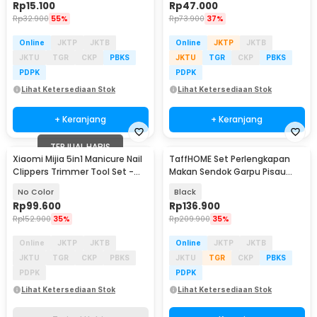
Rp
15.100
Rp
47.000
Rp
32.900
55%
Rp
73.900
37%
Online
JKTP
JKTB
Online
JKTP
JKTB
JKTU
TGR
CKP
PBKS
JKTU
TGR
CKP
PBKS
PDPK
PDPK
Lihat Ketersediaan Stok
Lihat Ketersediaan Stok
+ Keranjang
+ Keranjang
TERJUAL HABIS
Xiaomi Mijia 5in1 Manicure Nail
TaffHOME Set Perlengkapan
Clippers Trimmer Tool Set -
Makan Sendok Garpu Pisau
MJZJD002QW
Cutlery Set 24 PCS - UT421
No Color
Black
Rp
99.600
Rp
136.900
Rp
152.900
35%
Rp
209.900
35%
Online
JKTP
JKTB
Online
JKTP
JKTB
JKTU
TGR
CKP
PBKS
JKTU
TGR
CKP
PBKS
PDPK
PDPK
Lihat Ketersediaan Stok
Lihat Ketersediaan Stok