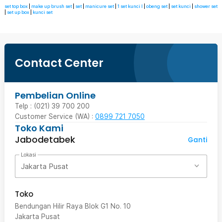
set top box
|
make up brush set
|
set
|
manicure set
|
1 set kunci l
|
obeng set
|
set kunci
|
shower set
|
set up box
|
kunci set
Contact Center
Pembelian Online
Telp : (021) 39 700 200
Customer Service (WA) :
0899 721 7050
Toko Kami
Jabodetabek
Ganti
Lokasi
Jakarta Pusat
Toko
Bendungan Hilir Raya Blok G1 No. 10
Jakarta Pusat