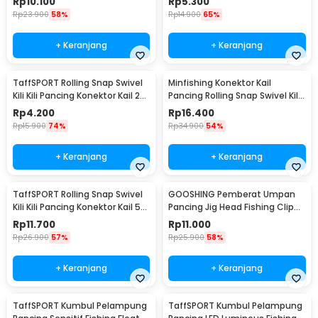
Rp
10.100
Rp
5.300
Rp
23.900
58%
Rp
14.900
65%
+ Keranjang
+ Keranjang
TaffSPORT Rolling Snap Swivel
Minfishing Konektor Kail
Kili Kili Pancing Konektor Kail 2
Pancing Rolling Snap Swivel Kili
10 PCS - S20
100 PCS 6# - YH12
Rp
4.200
Rp
16.400
Rp
15.900
74%
Rp
34.900
54%
+ Keranjang
+ Keranjang
TaffSPORT Rolling Snap Swivel
GOOSHING Pemberat Umpan
Kili Kili Pancing Konektor Kail 50
Pancing Jig Head Fishing Clip
PCS Size 12 - MRH10
0.2-2g 106 PCS
Rp
11.700
Rp
11.000
Rp
26.900
57%
Rp
25.900
58%
+ Keranjang
+ Keranjang
TaffSPORT Kumbul Pelampung
TaffSPORT Kumbul Pelampung