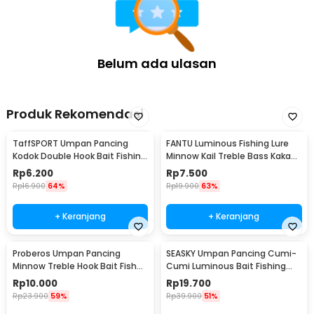
Belum ada ulasan
Produk Rekomendasi
TaffSPORT Umpan Pancing
FANTU Luminous Fishing Lure
Kodok Double Hook Bait Fishing
Minnow Kail Treble Bass Kakap
Lure 6cm - UMK01
8.5cm 8g - LB
Rp
6.200
Rp
7.500
Rp
16.900
64%
Rp
19.900
63%
+ Keranjang
+ Keranjang
Proberos Umpan Pancing
SEASKY Umpan Pancing Cumi-
Minnow Treble Hook Bait Fish
Cumi Luminous Bait Fishing
Lure 11cm 1 PCS - PB333
Lure 10cm 10 PCS
Rp
10.000
Rp
19.700
Rp
23.900
59%
Rp
39.900
51%