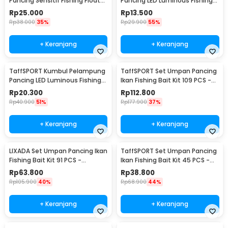
Pancing Sensitif Fishing Float
Pancing LED Luminous Fishing
10 PCS - P016
Float 1 PCS - YD03
Rp
25.000
Rp
13.500
Rp
38.000
35%
Rp
29.900
55%
+ Keranjang
+ Keranjang
TaffSPORT Kumbul Pelampung
TaffSPORT Set Umpan Pancing
Pancing LED Luminous Fishing
Ikan Fishing Bait Kit 109 PCS -
Float 1 PCS - DS-10
DWS250-A
Rp
20.300
Rp
112.800
Rp
40.900
51%
Rp
177.900
37%
+ Keranjang
+ Keranjang
LIXADA Set Umpan Pancing Ikan
TaffSPORT Set Umpan Pancing
Fishing Bait Kit 91 PCS -
Ikan Fishing Bait Kit 45 PCS -
DWS250-B
DWS250-C
Rp
63.800
Rp
38.800
Rp
105.900
40%
Rp
68.900
44%
+ Keranjang
+ Keranjang