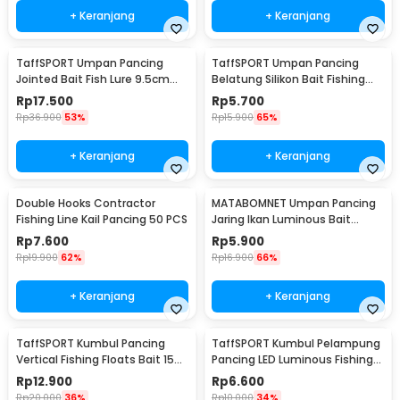
+ Keranjang
+ Keranjang
TaffSPORT Umpan Pancing
TaffSPORT Umpan Pancing
Jointed Bait Fish Lure 9.5cm
Belatung Silikon Bait Fishing
20g 1 PCS - VSJ06-4
Lure 2cm 50 PCS - WD-160
Rp
17.500
Rp
5.700
Rp
36.900
53%
Rp
15.900
65%
+ Keranjang
+ Keranjang
Double Hooks Contractor
MATABOMNET Umpan Pancing
Fishing Line Kail Pancing 50 PCS
Jaring Ikan Luminous Bait
Fishing Lure 95 cm - 10118
Rp
7.600
Rp
5.900
Rp
19.900
62%
Rp
16.900
66%
+ Keranjang
+ Keranjang
TaffSPORT Kumbul Pancing
TaffSPORT Kumbul Pelampung
Vertical Fishing Floats Bait 15
Pancing LED Luminous Fishing
PCS - P0015
Float 2 PCS - NT-02
Rp
12.900
Rp
6.600
Rp
20.000
36%
Rp
10.000
34%