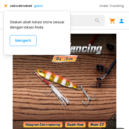
Jabodetabek
ganti
Order Tracking
Alat Kopi
Silakan ubah lokasi store sesuai
dengan lokasi Anda.
Mengerti