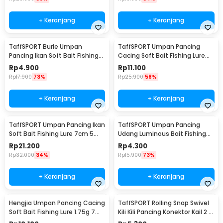
+ Keranjang
+ Keranjang
TaffSPORT Burle Umpan
TaffSPORT Umpan Pancing
Pancing Ikan Soft Bait Fishing
Cacing Soft Bait Fishing Lure
Lure 7cm 10PCS - L72
1.75g 7 PCS
Rp
4.900
Rp
11.100
Rp
17.900
73%
Rp
25.900
58%
+ Keranjang
+ Keranjang
TaffSPORT Umpan Pancing Ikan
TaffSPORT Umpan Pancing
Soft Bait Fishing Lure 7cm 5
Udang Luminous Bait Fishing
PCS - TY-BA58
Lure 8cm
Rp
21.200
Rp
4.300
Rp
32.000
34%
Rp
15.900
73%
+ Keranjang
+ Keranjang
Hengjia Umpan Pancing Cacing
TaffSPORT Rolling Snap Swivel
Soft Bait Fishing Lure 1.75g 7
Kili Kili Pancing Konektor Kail 2 8
PCS
PCS - S20