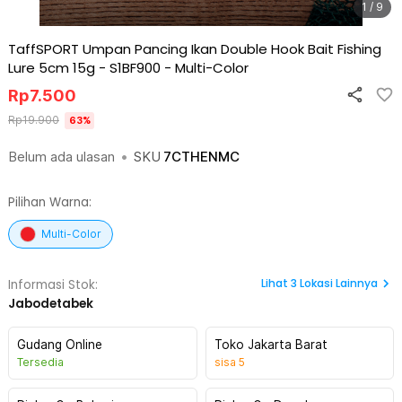
1 / 9
TaffSPORT Umpan Pancing Ikan Double Hook Bait Fishing
Lure 5cm 15g - S1BF900
-
Multi-Color
Rp
7.500
Rp
19.900
63
%
Belum ada ulasan
•
SKU
7CTHENMC
Pilihan Warna:
Multi-Color
Lihat
3
Lokasi Lainnya
Informasi Stok:
Jabodetabek
Gudang Online
Toko Jakarta Barat
Tersedia
sisa
5