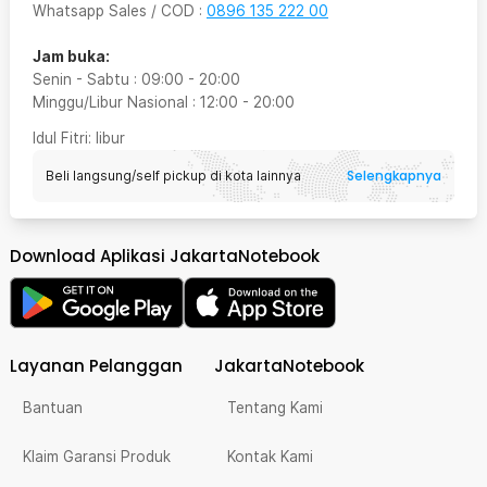
Whatsapp Sales / COD
:
0896 135 222 00
Jam buka:
Senin - Sabtu
:
09:00
-
20:00
Minggu/Libur Nasional
:
12:00
-
20:00
Idul Fitri
: libur
Selengkapnya
Beli langsung/self pickup di kota lainnya
Download Aplikasi JakartaNotebook
Layanan Pelanggan
JakartaNotebook
Bantuan
Tentang Kami
Klaim Garansi Produk
Kontak Kami