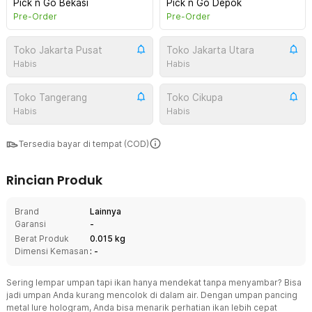
Pick n Go Bekasi
Pick n Go Depok
Pre-Order
Pre-Order
Toko Jakarta Pusat
Toko Jakarta Utara
Habis
Habis
Toko Tangerang
Toko Cikupa
Habis
Habis
Tersedia bayar di tempat (COD)
Rincian Produk
Brand
Lainnya
Garansi
-
Berat Produk
0.015 kg
Dimensi Kemasan
: -
Sering lempar umpan tapi ikan hanya mendekat tanpa menyambar? Bisa
jadi umpan Anda kurang mencolok di dalam air. Dengan umpan pancing
metal lure hologram, Anda bisa menarik perhatian ikan lebih cepat