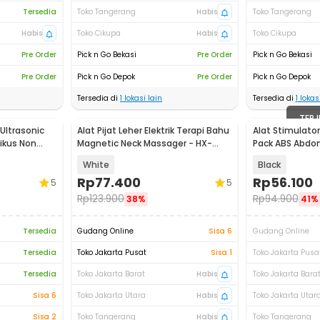
Tersedia
Toko Tangerang
Habis
Toko Tangerang
Habis
Toko Cikupa
Habis
Toko Cikupa
Pre Order
Pick n Go Bekasi
Pre Order
Pick n Go Bekasi
Pre Order
Pick n Go Depok
Pre Order
Pick n Go Depok
Tersedia di
1
lokasi lain
Tersedia di
1
lokasi
TERJ
Ultrasonic
Alat Pijat Leher Elektrik Terapi Bahu
Alat Stimulator
Tikus Non
Magnetic Neck Massager - HX-
Pack ABS Abdom
5880
068R2
White
Black
Rp
77.400
Rp
56.100
5
5
Rp
123.900
Rp
94.900
38%
41%
Tersedia
Gudang Online
Sisa 6
Gudang Online
Tersedia
Toko Jakarta Pusat
Sisa 1
Toko Jakarta Pusa
Tersedia
Toko Jakarta Barat
Habis
Toko Jakarta Bara
Sisa 6
Toko Jakarta Utara
Habis
Toko Jakarta Utar
Sisa 2
Toko Tangerang
Habis
Toko Tangerang