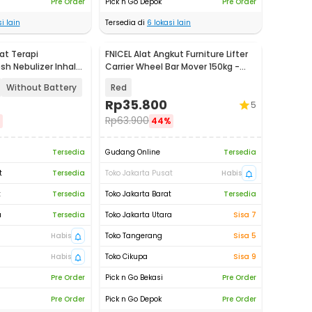
Pre Order
Pick n Go Depok
Pre Order
i lain
Tersedia di
6
lokasi lain
at Terapi
FNICEL Alat Angkut Furniture Lifter
h Nebulizer Inhaler
Carrier Wheel Bar Mover 150kg -
L-W303
FTS30
Without Battery
Red
Rp
35.800
5
Rp
63.900
%
44%
Tersedia
Gudang Online
Tersedia
t
Tersedia
Toko Jakarta Pusat
Habis
t
Tersedia
Toko Jakarta Barat
Tersedia
a
Tersedia
Toko Jakarta Utara
Sisa 7
Habis
Toko Tangerang
Sisa 5
Habis
Toko Cikupa
Sisa 9
Pre Order
Pick n Go Bekasi
Pre Order
Pre Order
Pick n Go Depok
Pre Order