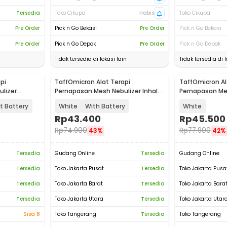
Tersedia
Toko Cikupa
Habis
Toko Cikupa
Pre Order
Pick n Go Bekasi
Pre Order
Pick n Go Bekasi
Pre Order
Pick n Go Depok
Pre Order
Pick n Go Depok
Tidak tersedia di lokasi lain
Tidak tersedia di l
pi
TaffOmicron Alat Terapi
TaffOmicron Al
lizer
Pernapasan Mesh Nebulizer Inhaler
Pernapasan Mes
L-W302
Atomizer - JSL-W303
Atomizer - JSL
t Battery
White
With Battery
White
Rp
43.400
Rp
45.500
Rp
74.900
Rp
77.900
43%
42%
Tersedia
Gudang Online
Tersedia
Gudang Online
Tersedia
Toko Jakarta Pusat
Tersedia
Toko Jakarta Pusa
Tersedia
Toko Jakarta Barat
Tersedia
Toko Jakarta Bara
Tersedia
Toko Jakarta Utara
Tersedia
Toko Jakarta Utar
Sisa 8
Toko Tangerang
Tersedia
Toko Tangerang