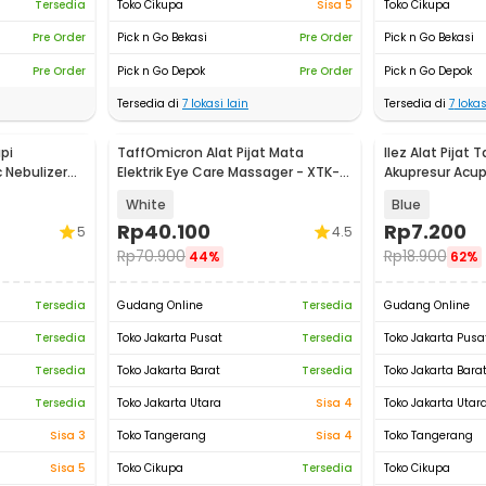
Tersedia
Toko Cikupa
Sisa 5
Toko Cikupa
Pre Order
Pick n Go Bekasi
Pre Order
Pick n Go Bekasi
Pre Order
Pick n Go Depok
Pre Order
Pick n Go Depok
Tersedia di
7
lokasi lain
Tersedia di
7
lokas
pi
TaffOmicron Alat Pijat Mata
Ilez Alat Pijat 
 Nebulizer
Elektrik Eye Care Massager - XTK-
Akupresur Acup
018
White
Blue
Rp
40.100
Rp
7.200
5
4.5
Rp
70.900
Rp
18.900
44%
62%
Tersedia
Gudang Online
Tersedia
Gudang Online
Tersedia
Toko Jakarta Pusat
Tersedia
Toko Jakarta Pusa
Tersedia
Toko Jakarta Barat
Tersedia
Toko Jakarta Bara
Tersedia
Toko Jakarta Utara
Sisa 4
Toko Jakarta Utar
Sisa 3
Toko Tangerang
Sisa 4
Toko Tangerang
Sisa 5
Toko Cikupa
Tersedia
Toko Cikupa