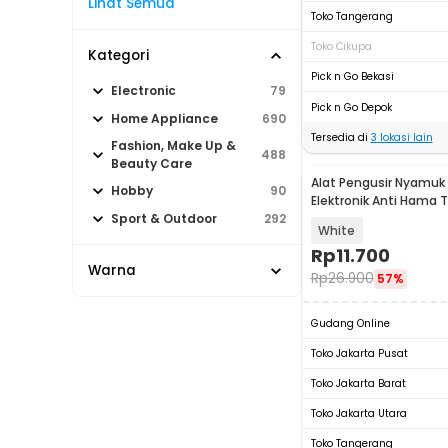
Lihat Semua
Toko Tangerang
Toko Cikupa
Kategori
Pick n Go Bekasi
Electronic
79
Pick n Go Depok
Home Appliance
690
Tersedia di
3
lokasi lain
Fashion, Make Up &
488
Beauty Care
Alat Pengusir Nyamuk 
Hobby
90
Elektronik Anti Hama 
Racun - UL1559
Sport & Outdoor
292
White
Rp
11.700
Warna
Rp
26.900
57%
Gudang Online
Toko Jakarta Pusat
Toko Jakarta Barat
Toko Jakarta Utara
Toko Tangerang