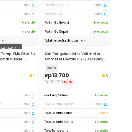
Habis
Toko Tangerang
Habis
Habis
Toko Cikupa
Habis
Pre Order
Pick n Go Bekasi
Pre Order
Pre Order
Pick n Go Depok
Pre Order
 lain
Tidak tersedia di lokasi lain
UAL HABIS
 Terapi EMS Otot Six
Alat Pengukur Listrik Voltmeter
inal Muscle -
Ammeter Electric DIY LED Display -
GN-0117
Black
Rp
13.700
4
5
Rp
30.900
56%
Habis
Gudang Online
Tersedia
t
Habis
Toko Jakarta Pusat
Habis
t
Habis
Toko Jakarta Barat
Sisa 5
a
Habis
Toko Jakarta Utara
Tersedia
Habis
Toko Tangerang
Tersedia