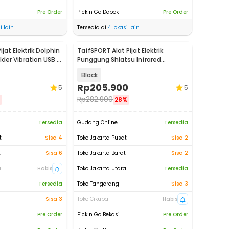
Pre Order
Pick n Go Depok
Pre Order
i lain
Tersedia di
4
lokasi lain
jat Elektrik Dolphin
TaffSPORT Alat Pijat Elektrik
der Vibration USB -
Punggung Shiatsu Infrared
Massager - 608
Black
Rp
205.900
5
5
Rp
282.900
%
28%
Tersedia
Gudang Online
Tersedia
t
Sisa 4
Toko Jakarta Pusat
Sisa 2
t
Sisa 6
Toko Jakarta Barat
Sisa 2
a
Habis
Toko Jakarta Utara
Tersedia
Tersedia
Toko Tangerang
Sisa 3
Sisa 3
Toko Cikupa
Habis
Pre Order
Pick n Go Bekasi
Pre Order