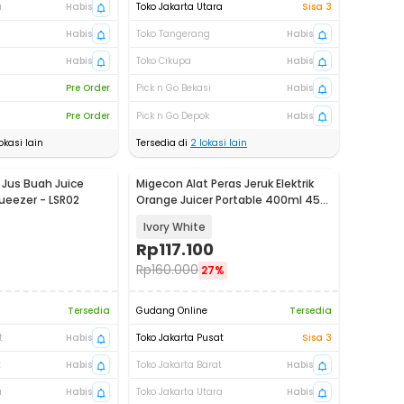
a
Habis
Toko Jakarta Utara
Sisa 3
Habis
Toko Tangerang
Habis
Habis
Toko Cikupa
Habis
Pre Order
Pick n Go Bekasi
Habis
Pre Order
Pick n Go Depok
Habis
okasi lain
Tersedia di
2
lokasi lain
 Jus Buah Juice
Migecon Alat Peras Jeruk Elektrik
eezer - LSR02
Orange Juicer Portable 400ml 45W
- MDC1
Ivory White
Rp
117.100
Rp
160.000
27%
Tersedia
Gudang Online
Tersedia
t
Habis
Toko Jakarta Pusat
Sisa 3
t
Habis
Toko Jakarta Barat
Habis
a
Habis
Toko Jakarta Utara
Habis