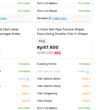
Pre Order
Pick n Go Bekasi
Pre Order
Pre Order
Pick n Go Depok
Pre Order
i lain
Tersedia di
7
lokasi lain
 Pijat Leher
V-Face Alat Pijat Penirus Wajah
ssager Roller
Face Lifting Double Chin V-Shaped
R35
- BYM-903S
Pink
Rp
97.600
Rp
150.900
36%
Tersedia
Gudang Online
Tersedia
t
Tersedia
Toko Jakarta Pusat
Habis
t
Habis
Toko Jakarta Barat
Sisa 5
a
Sisa 2
Toko Jakarta Utara
Sisa 2
Sisa 2
Toko Tangerang
Sisa 5
Sisa 9
Toko Cikupa
Sisa 5
Pre Order
Pick n Go Bekasi
Pre Order