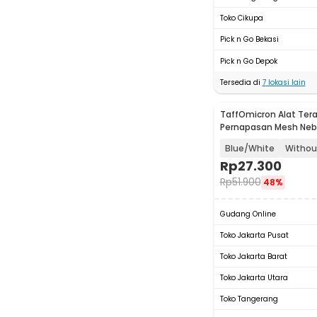
Toko Cikupa
Pick n Go Bekasi
Pick n Go Depok
Tersedia di
7
lokasi lain
TaffOmicron Alat Tera
Pernapasan Mesh Nebu
Portable Inhaler - JS
Blue/White
Withou
Rp
27.300
Rp
51.900
48%
Gudang Online
Toko Jakarta Pusat
Toko Jakarta Barat
Toko Jakarta Utara
Toko Tangerang