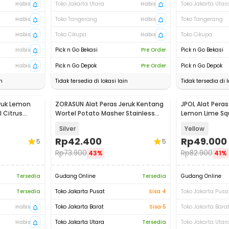
Habis
Toko Jakarta Utara
Habis
Toko Jakarta Utar
Habis
Toko Tangerang
Habis
Toko Tangerang
Habis
Toko Cikupa
Habis
Toko Cikupa
Habis
Pick n Go Bekasi
Pre Order
Pick n Go Bekasi
Habis
Pick n Go Depok
Pre Order
Pick n Go Depok
n
Tidak tersedia di lokasi lain
Tidak tersedia di l
eruk Lemon
ZORASUN Alat Peras Jeruk Kentang
JPOL Alat Peras
 Citrus
Wortel Potato Masher Stainless
Lemon Lime Squ
Steel - ZPM103
Silver
Yellow
Rp
42.400
Rp
49.000
5
5
Rp
73.900
Rp
82.900
43%
41%
Tersedia
Gudang Online
Tersedia
Gudang Online
Tersedia
Toko Jakarta Pusat
Sisa 4
Toko Jakarta Pusa
Habis
Toko Jakarta Barat
Sisa 5
Toko Jakarta Bara
Habis
Toko Jakarta Utara
Tersedia
Toko Jakarta Utar