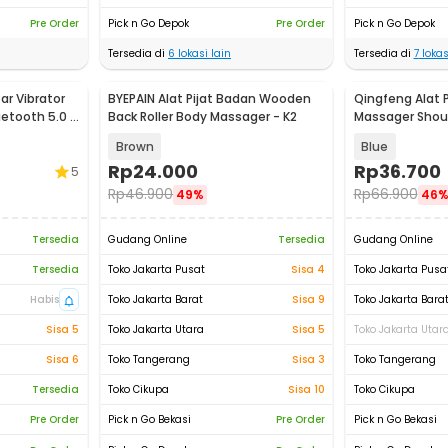
Pre Order
Pick n Go Depok
Pre Order
Pick n Go Depok
Tersedia di
6
lokasi lain
Tersedia di
7
lokas
ar Vibrator
BYEPAIN Alat Pijat Badan Wooden
Qingfeng Alat Pi
uetooth 5.0 -
Back Roller Body Massager - K2
Massager Shoul
HK668
Brown
Blue
Rp
24.000
Rp
36.700
5
Rp
46.900
Rp
66.900
49%
46
Tersedia
Gudang Online
Tersedia
Gudang Online
Tersedia
Toko Jakarta Pusat
Sisa 4
Toko Jakarta Pusa
Habis
Toko Jakarta Barat
Sisa 9
Toko Jakarta Bara
Sisa 5
Toko Jakarta Utara
Sisa 5
Toko Jakarta Utar
Sisa 6
Toko Tangerang
Sisa 3
Toko Tangerang
Tersedia
Toko Cikupa
Sisa 10
Toko Cikupa
Pre Order
Pick n Go Bekasi
Pre Order
Pick n Go Bekasi