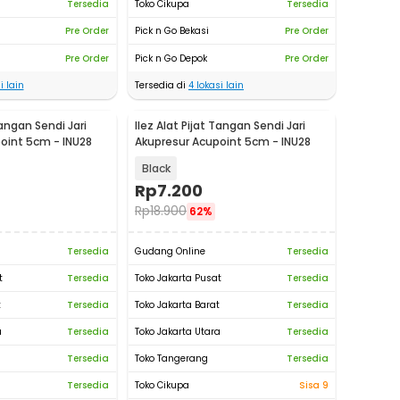
Tersedia
Toko Cikupa
Tersedia
Pre Order
Pick n Go Bekasi
Pre Order
Pre Order
Pick n Go Depok
Pre Order
i lain
Tersedia di
4
lokasi lain
Tangan Sendi Jari
Ilez Alat Pijat Tangan Sendi Jari
oint 5cm - INU28
Akupresur Acupoint 5cm - INU28
Black
Rp
7.200
Rp
18.900
62%
Tersedia
Gudang Online
Tersedia
t
Tersedia
Toko Jakarta Pusat
Tersedia
t
Tersedia
Toko Jakarta Barat
Tersedia
a
Tersedia
Toko Jakarta Utara
Tersedia
Tersedia
Toko Tangerang
Tersedia
Tersedia
Toko Cikupa
Sisa 9