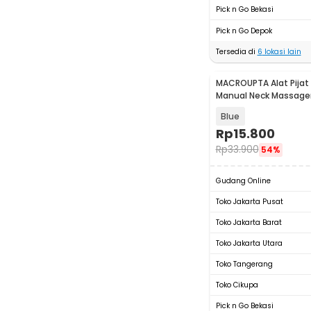
Pick n Go Bekasi
Pick n Go Depok
Tersedia di
6
lokasi lain
MACROUPTA Alat Pijat 
Manual Neck Massager 
Handheld - MCR35
Blue
Rp
15.800
Rp
33.900
54%
Gudang Online
Toko Jakarta Pusat
Toko Jakarta Barat
Toko Jakarta Utara
Toko Tangerang
Toko Cikupa
Pick n Go Bekasi