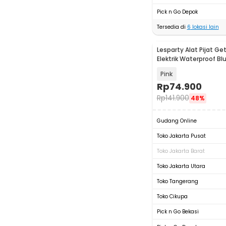
Pick n Go Depok
Tersedia di
6
lokasi lain
Lesparty Alat Pijat Get
Elektrik Waterproof Bl
LS10
Pink
Rp
74.900
Rp
141.900
48%
Gudang Online
Toko Jakarta Pusat
Toko Jakarta Barat
Toko Jakarta Utara
Toko Tangerang
Toko Cikupa
Pick n Go Bekasi