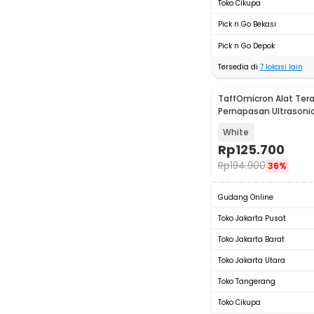
Toko Cikupa
Pick n Go Bekasi
Pick n Go Depok
Tersedia di
7
lokasi lain
TaffOmicron Alat Tera
Pernapasan Ultrasonic
Atomizer - MY-520A
White
Rp
125.700
Rp
194.900
36%
Gudang Online
Toko Jakarta Pusat
Toko Jakarta Barat
Toko Jakarta Utara
Toko Tangerang
Toko Cikupa