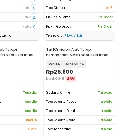
Habis
Toko Cikupa
Sisa 6
Habis
Pick n Go Bekasi
Pre Order
Habis
Pick n Go Depok
Pre Order
okasi lain
Tersedia di
7
lokasi lain
at Terapi
TaffOmicron Alat Terapi
h Nebulizer Inhaler
Pernapasan Mesh Nebulizer Inhaler
-W301
Atomizer - JSL-W302
White
Baterai AA
Rp
25.600
Rp
48.900
48%
Tersedia
Gudang Online
Tersedia
t
Tersedia
Toko Jakarta Pusat
Tersedia
t
Tersedia
Toko Jakarta Barat
Tersedia
a
Sisa 10
Toko Jakarta Utara
Tersedia
Sisa 5
Toko Tangerang
Tersedia