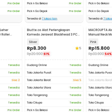
Pre Order
Pick n Go Bekasi
Pre Order
Pick n Go Bekasi
Pre Order
Pick n Go Depok
Pre Order
Pick n Go Depok
Tersedia di
7
lokasi lain
Tersedia di
7
lokas
Leher
Biutte.co Alat Perlengkapan
MACROUPTA Alat
Roller
Komedo Jerawat Blackhead 3 PCS
Manual Neck Ma
- PT3
Handheld - MC
Silver
Pink
Rp
8.300
Rp
15.800
5
Rp
20.900
Rp
33.900
61%
54%
Tersedia
Gudang Online
Tersedia
Gudang Online
Tersedia
Toko Jakarta Pusat
Tersedia
Toko Jakarta Pusa
Sisa 2
Toko Jakarta Barat
Sisa 5
Toko Jakarta Bara
Tersedia
Toko Jakarta Utara
Tersedia
Toko Jakarta Utar
Tersedia
Toko Tangerang
Tersedia
Toko Tangerang
Tersedia
Toko Cikupa
Tersedia
Toko Cikupa
Pre Order
Pick n Go Bekasi
Pre Order
Pick n Go Bekasi