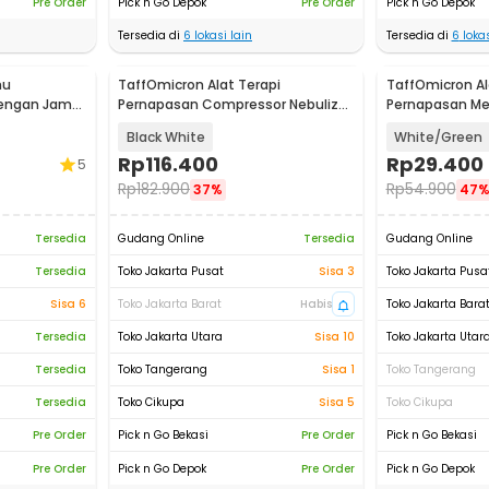
Pre Order
Pick n Go Depok
Pre Order
Pick n Go Depok
Tersedia di
6
lokasi lain
Tersedia di
6
lokas
hu
TaffOmicron Alat Terapi
TaffOmicron Al
dengan Jam
Pernapasan Compressor Nebulizer
Pernapasan Mes
-2
Inhaler - SZ5
Atomizer - JS
Black White
White/Green
Rp
116.400
Rp
29.400
5
Rp
182.900
Rp
54.900
37%
47
Tersedia
Gudang Online
Tersedia
Gudang Online
Tersedia
Toko Jakarta Pusat
Sisa 3
Toko Jakarta Pusa
Sisa 6
Toko Jakarta Barat
Habis
Toko Jakarta Bara
Tersedia
Toko Jakarta Utara
Sisa 10
Toko Jakarta Utar
Tersedia
Toko Tangerang
Sisa 1
Toko Tangerang
Tersedia
Toko Cikupa
Sisa 5
Toko Cikupa
Pre Order
Pick n Go Bekasi
Pre Order
Pick n Go Bekasi
Pre Order
Pick n Go Depok
Pre Order
Pick n Go Depok