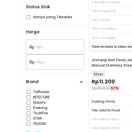
Toko Jakarta Utara
Status Stok
Toko Tangerang
Hanya yang Tersedia
Toko Cikupa
Pick n Go Bekasi
Harga
Pick n Go Depok
Tidak tersedia di lokasi lai
Rp
Min
Jinmeiqi Alat Peras J
Rp
Max
Manual Stainless Steel
Squeezer - JQ005
Silver
Rp
11.200
Brand
Rp
25.900
57%
Taffware
NITECORE
Gudang Online
Xiaomi
Enelong
Toko Jakarta Pusat
TrustFire
XTAR
Toko Jakarta Barat
TELESIN
Toko Jakarta Utara