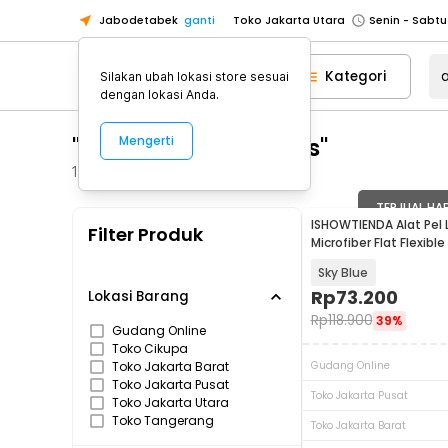
Jabodetabek
ganti
Toko Jakarta Utara
Toko Tangerang
Kategori
Silakan ubah lokasi store sesuai
Toko Cikupa
dengan lokasi Anda.
Pick n Go Jakarta Barat
Senin - J
"alat pel tanpa peras"
Mengerti
Pick n Go Bekasi
Senin - Jumat (08
Pick n Go Depok
Senin - Jumat (08
1566
Produk
Toko Jakarta Pusat
Senin - Sabtu
TERJUAL HA
ISHOWTIENDA Alat Pel 
Filter Produk
Toko Jakarta Barat
Senin - Sabtu
Microfiber Flat Flexibl
Bucket - FMI60
Toko Jakarta Utara
Sky Blue
Toko Tangerang
Rp
73.200
Lokasi Barang
Rp
118.900
39%
Toko Cikupa
Gudang Online
Toko Cikupa
Pick n Go Jakarta Barat
Senin - J
Toko Jakarta Barat
Gudang Online
Pick n Go Bekasi
Senin - Jumat (08
Toko Jakarta Pusat
Toko Jakarta Pusat
Toko Jakarta Utara
Pick n Go Depok
Senin - Jumat (08
Toko Tangerang
Toko Jakarta Barat