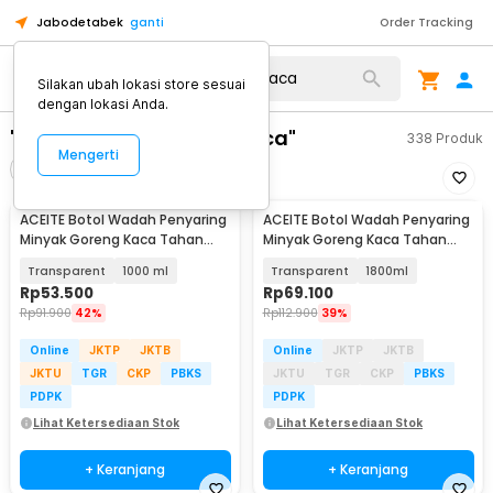
Jabodetabek
ganti
Order Tracking
Silakan ubah lokasi store sesuai
dengan lokasi Anda.
"botol minyak goreng kaca"
338
Produk
Mengerti
Filter
Urutkan
ACEITE Botol Wadah Penyaring
ACEITE Botol Wadah Penyaring
Minyak Goreng Kaca Tahan
Minyak Goreng Kaca Tahan
Panas - FL26
Panas - FL26
Transparent
1000 ml
Transparent
1800ml
Rp
53.500
Rp
69.100
Rp
91.900
42%
Rp
112.900
39%
Online
JKTP
JKTB
Online
JKTP
JKTB
JKTU
TGR
CKP
PBKS
JKTU
TGR
CKP
PBKS
PDPK
PDPK
Lihat Ketersediaan Stok
Lihat Ketersediaan Stok
+ Keranjang
+ Keranjang