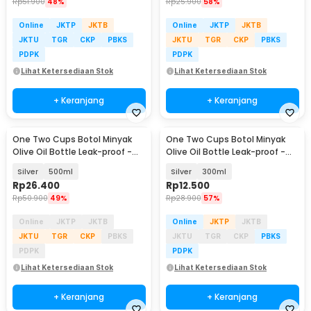
Rp
51.900
48%
Rp
25.900
58%
Online
JKTP
JKTB
Online
JKTP
JKTB
JKTU
TGR
CKP
PBKS
JKTU
TGR
CKP
PBKS
PDPK
PDPK
Lihat Ketersediaan Stok
Lihat Ketersediaan Stok
+ Keranjang
+ Keranjang
One Two Cups Botol Minyak
One Two Cups Botol Minyak
Olive Oil Bottle Leak-proof -
Olive Oil Bottle Leak-proof -
CW199
CW199
Silver
500ml
Silver
300ml
Rp
26.400
Rp
12.500
Rp
50.900
49%
Rp
28.900
57%
Online
JKTP
JKTB
Online
JKTP
JKTB
JKTU
TGR
CKP
PBKS
JKTU
TGR
CKP
PBKS
PDPK
PDPK
Lihat Ketersediaan Stok
Lihat Ketersediaan Stok
+ Keranjang
+ Keranjang