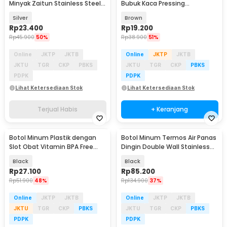
Minyak Zaitun Stainless Steel
Bubuk Kaca Pressing
75ml - DE400
Seasoning Jar 220ml - TP-220
Silver
Brown
Rp
23.400
Rp
19.200
Rp
45.900
50%
Rp
38.900
51%
Online
JKTP
JKTB
Online
JKTP
JKTB
JKTU
TGR
CKP
PBKS
JKTU
TGR
CKP
PBKS
PDPK
PDPK
Lihat Ketersediaan Stok
Lihat Ketersediaan Stok
Terjual Habis
+ Keranjang
Botol Minum Plastik dengan
Botol Minum Termos Air Panas
Slot Obat Vitamin BPA Free
Dingin Double Wall Stainless
600ml - 830
Steel 1L - MG24
Black
Black
Rp
27.100
Rp
85.200
Rp
51.900
48%
Rp
134.900
37%
Online
JKTP
JKTB
Online
JKTP
JKTB
JKTU
TGR
CKP
PBKS
JKTU
TGR
CKP
PBKS
PDPK
PDPK