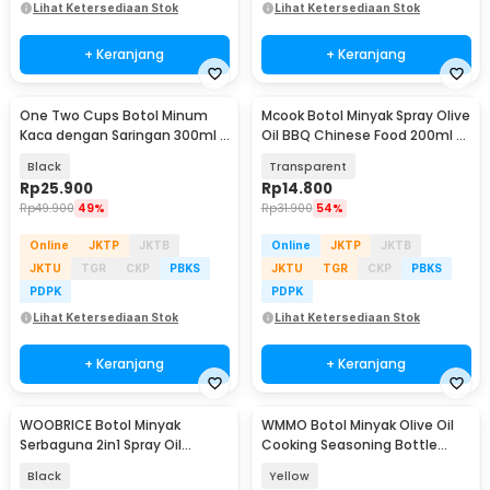
Lihat Ketersediaan Stok
Lihat Ketersediaan Stok
+ Keranjang
+ Keranjang
One Two Cups Botol Minum
Mcook Botol Minyak Spray Olive
Kaca dengan Saringan 300ml -
Oil BBQ Chinese Food 200ml -
VN301
M219
Black
Transparent
Rp
25.900
Rp
14.800
Rp
49.900
49%
Rp
31.900
54%
Online
JKTP
JKTB
Online
JKTP
JKTB
JKTU
TGR
CKP
PBKS
JKTU
TGR
CKP
PBKS
PDPK
PDPK
Lihat Ketersediaan Stok
Lihat Ketersediaan Stok
+ Keranjang
+ Keranjang
WOOBRICE Botol Minyak
WMMO Botol Minyak Olive Oil
Serbaguna 2in1 Spray Oil
Cooking Seasoning Bottle
Dispenser 450ml - CY181
Dispenser 500ml - WSB0096
Black
Yellow