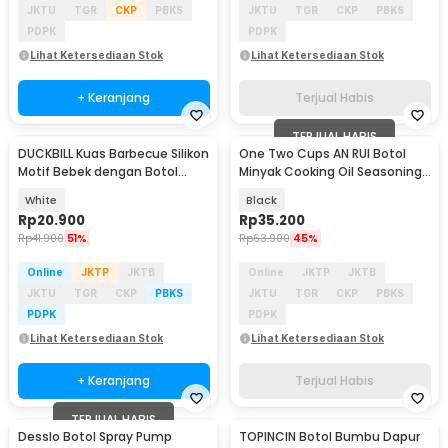
JKTU
TGR
CKP
PBKS
JKTU
TGR
CKP
PBKS
PDPK
PDPK
Lihat Ketersediaan Stok
Lihat Ketersediaan Stok
+ Keranjang
Terjual Habis
TERJUAL HABIS
DUCKBILL Kuas Barbecue Silikon
One Two Cups AN RUI Botol
Motif Bebek dengan Botol
Minyak Cooking Oil Seasoning
Minyak - DB19
Bottle 550ml - YH-033
White
Black
Rp
20.900
Rp
35.200
Rp
41.900
51%
Rp
63.900
45%
Online
JKTP
JKTB
Online
JKTP
JKTB
JKTU
TGR
CKP
PBKS
JKTU
TGR
CKP
PBKS
PDPK
PDPK
Lihat Ketersediaan Stok
Lihat Ketersediaan Stok
+ Keranjang
Terjual Habis
TERJUAL HABIS
Desslo Botol Spray Pump
TOPINCIN Botol Bumbu Dapur