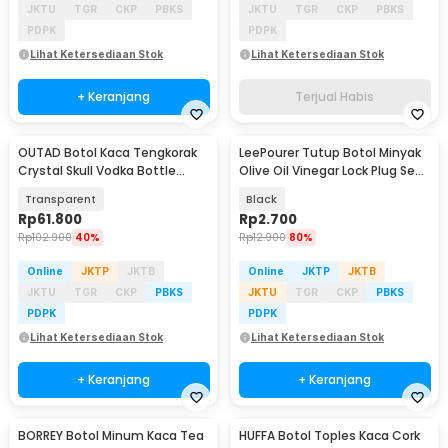
JKTU
TGR
CKP
PBKS
JKTU
TGR
CKP
PBKS
PDPK
PDPK
Lihat Ketersediaan Stok
Lihat Ketersediaan Stok
+ Keranjang
Terjual Habis
OUTAD Botol Kaca Tengkorak
LeePourer Tutup Botol Minyak
Crystal Skull Vodka Bottle
Olive Oil Vinegar Lock Plug Seal
750ml - BKT750
- HE131
Transparent
Black
Rp
61.800
Rp
2.700
Rp
102.900
40%
Rp
12.900
80%
Online
JKTP
JKTB
Online
JKTP
JKTB
JKTU
TGR
CKP
PBKS
JKTU
TGR
CKP
PBKS
PDPK
PDPK
Lihat Ketersediaan Stok
Lihat Ketersediaan Stok
+ Keranjang
+ Keranjang
BORREY Botol Minum Kaca Tea
HUFFA Botol Toples Kaca Cork