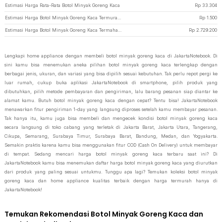
Estimasi Harga Rata-Rata Botol Minyak Goreng Kaca
Rp
33.304
Estimasi Harga Botol Minyak Goreng Kaca Termurah di JakartaNotebook
Rp
1.500
Estimasi Harga Botol Minyak Goreng Kaca Termahal di JakartaNotebook
Rp
2.729.200
Lengkapi home appliance dengan membeli botol minyak goreng kaca di JakartaNotebook. Di
sini kamu bisa menemukan aneka pilihan botol minyak goreng kaca terlengkap dengan
berbagai jenis, ukuran, dan variasi yang bisa dipilih sesuai kebutuhan. Tak perlu repot pergi ke
luar rumah, cukup buka aplikasi JakartaNotebook di smartphone, pilih produk yang
dibutuhkan, pilih metode pembayaran dan pengiriman, lalu barang pesanan siap diantar ke
alamat kamu. Butuh botol minyak goreng kaca dengan cepat? Tentu bisa! JakartaNotebook
menawarkan fitur pengiriman 1-day yang langsung diproses setelah kamu membayar pesanan.
Tak hanya itu, kamu juga bisa membeli dan mengecek kondisi botol minyak goreng kaca
secara langsung di toko cabang yang terletak di Jakarta Barat, Jakarta Utara, Tangerang,
Cikupa, Semarang, Surabaya Timur, Surabaya Barat, Bandung, Medan, dan Yogyakarta.
Semakin praktis karena kamu bisa menggunakan fitur COD (Cash On Delivery) untuk membayar
di tempat. Sedang mencari harga botol minyak goreng kaca terbaru saat ini? Di
JakartaNotebook kamu bisa menemukan daftar harga botol minyak goreng kaca yang diurutkan
dari produk yang paling sesuai untukmu. Tunggu apa lagi? Temukan koleksi botol minyak
goreng kaca dan home appliance kualitas terbaik dengan harga termurah hanya di
JakartaNotebook!
Temukan Rekomendasi Botol Minyak Goreng Kaca dan