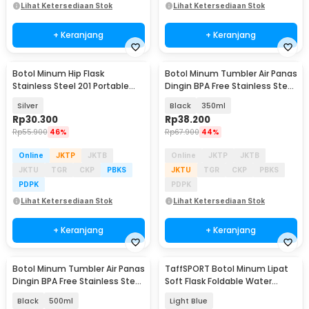
Lihat Ketersediaan Stok
Lihat Ketersediaan Stok
+ Keranjang
+ Keranjang
Botol Minum Hip Flask
Botol Minum Tumbler Air Panas
Stainless Steel 201 Portable
Dingin BPA Free Stainless Steel
Round Shape 150ml - B-5
- HS-6983
Silver
Black
350ml
Rp
30.300
Rp
38.200
Rp
55.900
46%
Rp
67.900
44%
Online
JKTP
JKTB
Online
JKTP
JKTB
JKTU
TGR
CKP
PBKS
JKTU
TGR
CKP
PBKS
PDPK
PDPK
Lihat Ketersediaan Stok
Lihat Ketersediaan Stok
+ Keranjang
+ Keranjang
Botol Minum Tumbler Air Panas
TaffSPORT Botol Minum Lipat
Akan Datang
Dingin BPA Free Stainless Steel
Soft Flask Foldable Water
- HS-6983
Bottle TPU 500ml - TF-50
Black
500ml
Light Blue