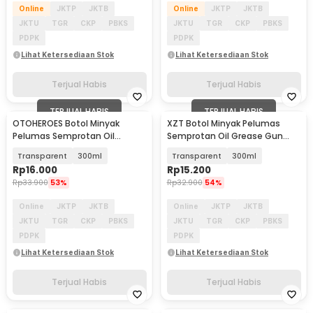
Online
JKTP
JKTB
Online
JKTP
JKTB
JKTU
TGR
CKP
PBKS
JKTU
TGR
CKP
PBKS
PDPK
PDPK
Lihat Ketersediaan Stok
Lihat Ketersediaan Stok
Terjual Habis
Terjual Habis
TERJUAL HABIS
TERJUAL HABIS
OTOHEROES Botol Minyak
XZT Botol Minyak Pelumas
Pelumas Semprotan Oil
Semprotan Oil Grease Gun
Grease Gun Long Nozzle -
Short Nozzle - XZ25
Transparent
300ml
Transparent
300ml
Q001
Rp
16.000
Rp
15.200
Rp
33.900
53%
Rp
32.900
54%
Online
JKTP
JKTB
Online
JKTP
JKTB
JKTU
TGR
CKP
PBKS
JKTU
TGR
CKP
PBKS
PDPK
PDPK
Lihat Ketersediaan Stok
Lihat Ketersediaan Stok
Terjual Habis
Terjual Habis