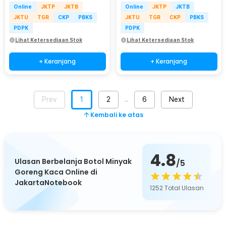
Online
JKTP
JKTB
Online
JKTP
JKTB
JKTU
TGR
CKP
PBKS
JKTU
TGR
CKP
PBKS
PDPK
PDPK
Lihat Ketersediaan Stok
Lihat Ketersediaan Stok
+ Keranjang
+ Keranjang
Prev
1
2
6
Next
…
Kembali ke atas
4.8
Ulasan Berbelanja Botol Minyak
/5
Goreng Kaca Online di
JakartaNotebook
1252
Total Ulasan