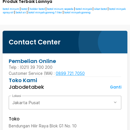
Produk Terbaik Lainnya
botol minum
|
botol
|
holder botol
|
botol minum sepeda
|
botol minyak
|
sikat botol
|
botol minyak
spray oil
|
botol air
|
botol minyak goreng 1 liter
|
botol minyak goreng
Contact Center
Pembelian Online
Telp : (021) 39 700 200
Customer Service (WA) :
0899 721 7050
Toko Kami
Jabodetabek
Ganti
Lokasi
Jakarta Pusat
Toko
Bendungan Hilir Raya Blok G1 No. 10