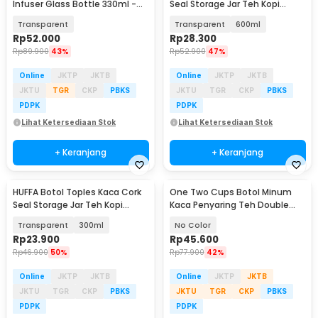
Infuser Glass Bottle 330ml -
Seal Storage Jar Teh Kopi
BR-029
Multifungsi - YS-8080
Transparent
Transparent
600ml
Rp
52.000
Rp
28.300
Rp
89.900
43%
Rp
52.900
47%
Online
JKTP
JKTB
Online
JKTP
JKTB
JKTU
TGR
CKP
PBKS
JKTU
TGR
CKP
PBKS
PDPK
PDPK
Lihat Ketersediaan Stok
Lihat Ketersediaan Stok
+ Keranjang
+ Keranjang
HUFFA Botol Toples Kaca Cork
One Two Cups Botol Minum
Seal Storage Jar Teh Kopi
Kaca Penyaring Teh Double
Multifungsi - YS-8080
Wall 230ml - X9001
Transparent
300ml
No Color
Rp
23.900
Rp
45.600
Rp
46.900
50%
Rp
77.900
42%
Online
JKTP
JKTB
Online
JKTP
JKTB
JKTU
TGR
CKP
PBKS
JKTU
TGR
CKP
PBKS
PDPK
PDPK