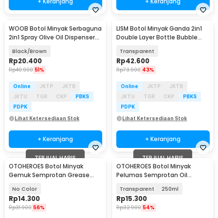
+ Keranjang
+ Keranjang
WOOB Botol Minyak Serbaguna
LISM Botol Minyak Ganda 2in1
Baru
2in1 Spray Olive Oil Dispenser
Double Layer Bottle Bubble
470ml - CY185
300ml - LI134
Black/Brown
Transparent
Rp
20.400
Rp
42.600
Rp
40.900
51%
Rp
73.900
43%
Online
JKTP
JKTB
Online
JKTP
JKTB
JKTU
TGR
CKP
PBKS
JKTU
TGR
CKP
PBKS
PDPK
PDPK
Lihat Ketersediaan Stok
Lihat Ketersediaan Stok
+ Keranjang
+ Keranjang
TERJUAL HABIS
TERJUAL HABIS
OTOHEROES Botol Minyak
OTOHEROES Botol Minyak
Gemuk Semprotan Grease
Pelumas Semprotan Oil
Gun 250ml - Q001
Grease Gun Long Nozzle -
No Color
Transparent
250ml
Q001
Rp
14.300
Rp
15.300
Rp
31.900
56%
Rp
32.900
54%