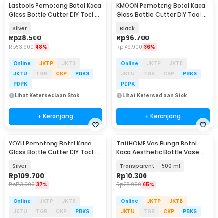
Lastools Pemotong Botol Kaca
KMOON Pemotong Botol Kaca
Glass Bottle Cutter DIY Tool -
Glass Bottle Cutter DIY Tool -
WD19
NETI2
Silver
Black
Rp
28.500
Rp
96.700
Rp
53.900
48%
Rp
149.900
36%
Online
JKTP
JKTB
Online
JKTP
JKTB
JKTU
TGR
CKP
PBKS
JKTU
TGR
CKP
PBKS
PDPK
PDPK
Lihat Ketersediaan Stok
Lihat Ketersediaan Stok
+ Keranjang
+ Keranjang
YOYU Pemotong Botol Kaca
TaffHOME Vas Bunga Botol
Glass Bottle Cutter DIY Tool 3-
Kaca Aesthetic Bottle Vase
10mm - WD20
Flower Pot - EN549
Silver
Transparent
500 ml
Rp
109.700
Rp
10.300
Rp
173.900
37%
Rp
28.900
65%
Online
JKTP
JKTB
Online
JKTP
JKTB
JKTU
TGR
CKP
PBKS
JKTU
TGR
CKP
PBKS