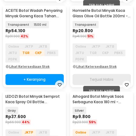
TERJUAL HABIS
ACEITE Botol Wadah Penyaring
Homielife Botol Minyak Kaca
Minyak Goreng Kaca Tahan
Glass Olive Oil Bottle 200ml -
Panas - FL26
CN297
Transparent
1500 ml
Transparent
Rp
54.100
Rp
20.800
Rp
91.900
42%
Rp
41.900
51%
Online
JKTP
JKTB
Online
JKTP
JKTB
JKTU
TGR
CKP
PBKS
JKTU
TGR
CKP
PBKS
PDPK
PDPK
Lihat Ketersediaan Stok
Lihat Ketersediaan Stok
+ Keranjang
Terjual Habis
TERJUAL HABIS
LEDOZI Botol Minyak Semprot
Aihogard Botol Minyak Saos
Kaca Spray Oil Bottle
Serbaguna Kaca 180 ml -
Borosilicate 250ml - AAB049
CW192
Gray
Silver
Rp
37.600
Rp
9.800
Rp
66.900
44%
Rp
23.900
59%
Online
JKTP
JKTB
Online
JKTP
JKTB