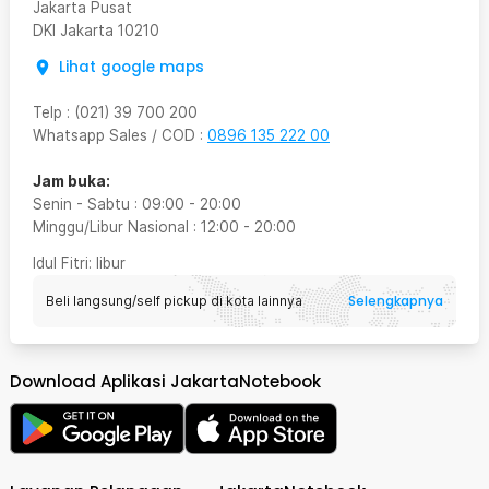
Jakarta Pusat
DKI Jakarta
10210
Lihat google maps
Telp
:
(021) 39 700 200
Whatsapp Sales / COD
:
0896 135 222 00
Jam buka:
Senin - Sabtu
:
09:00
-
20:00
Minggu/Libur Nasional
:
12:00
-
20:00
Idul Fitri
: libur
Selengkapnya
Beli langsung/self pickup di kota lainnya
Download Aplikasi JakartaNotebook