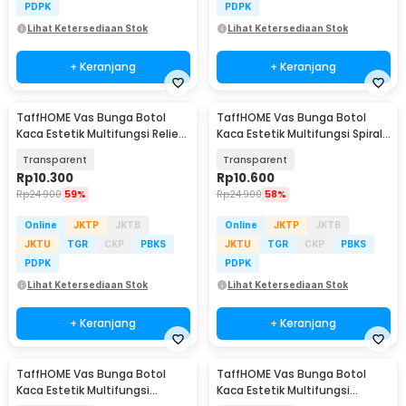
PDPK
PDPK
Lihat Ketersediaan Stok
Lihat Ketersediaan Stok
+ Keranjang
+ Keranjang
TaffHOME Vas Bunga Botol
TaffHOME Vas Bunga Botol
Kaca Estetik Multifungsi Relief
Kaca Estetik Multifungsi Spiral
Flower Vase - FN-12
Flower Vase - FN-15
Transparent
Transparent
Rp
10.300
Rp
10.600
Rp
24.900
59%
Rp
24.900
58%
Online
JKTP
JKTB
Online
JKTP
JKTB
JKTU
TGR
CKP
PBKS
JKTU
TGR
CKP
PBKS
PDPK
PDPK
Lihat Ketersediaan Stok
Lihat Ketersediaan Stok
+ Keranjang
+ Keranjang
TaffHOME Vas Bunga Botol
TaffHOME Vas Bunga Botol
Kaca Estetik Multifungsi
Kaca Estetik Multifungsi