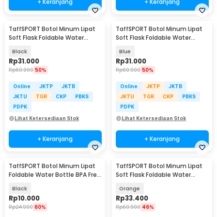
+ Keranjang
+ Keranjang
TaffSPORT Botol Minum Lipat
TaffSPORT Botol Minum Lipat
Soft Flask Foldable Water
Soft Flask Foldable Water
Bottle TPU 500ml - TF-50
Bottle TPU 500ml - TF-50
Black
Blue
Rp
31.000
Rp
31.000
Rp
60.900
50%
Rp
60.900
50%
Online
JKTP
JKTB
Online
JKTP
JKTB
JKTU
TGR
CKP
PBKS
JKTU
TGR
CKP
PBKS
PDPK
PDPK
Lihat Ketersediaan Stok
Lihat Ketersediaan Stok
+ Keranjang
+ Keranjang
TaffSPORT Botol Minum Lipat
TaffSPORT Botol Minum Lipat
Foldable Water Bottle BPA Free
Soft Flask Foldable Water
700ml - S29
Bottle TPU 500ml - TF-50
Black
Orange
Rp
10.000
Rp
33.400
Rp
24.900
60%
Rp
60.900
46%