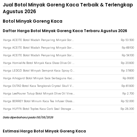
Jual Botol Minyak Goreng Kaca Terbaik & Terlengkap
Agustus 2026
Botol Minyak Goreng Kaca
Daftar Harga Botol Minyak Goreng Kaca Terbaru Agustus 2026
Harga ACEITE Botol Wadah Penyaring Minyak Goreng Kaca Tahan Panas 1000ml - FL26 - Transparent
Rp
53.500
Harga ACEITE Botol Wadah Penyaring Minyak Goreng Kaca Tahan Panas 1800ml - FL26 - Transparent
Rp
69.100
Harga ACEITE Botol Wadah Penyaring Minyak Goreng Kaca Tahan Panas 1500ml - FL26 - Transparent
Rp
54.100
Harga Homielife Botol Minyak Kaca Glass Olive Oil Bottle 200ml - CN297 - Transparent
Rp
20.800
Harga LEDOZI Botol Minyak Semprot Kaca Spray Oil Bottle Borosilicate 250ml - AAB049 - Gray
Rp
37.600
Harga Aihogard Botol Minyak Saos Serbaguna Kaca 180 ml - CW192 - Silver
Rp
9.800
Harga OUTAD Botol Kaca Tengkorak Crystal Skull Vodka Bottle 750ml - BKT750 - Transparent
Rp
61.800
Harga LeePourer Tutup Botol Minyak Olive Oil Vinegar Lock Plug Seal - HE131 - Black
Rp
2.700
Harga BORREY Botol Minum Kaca Tea Infuser Glass Bottle 330ml - BR-029 - Transparent
Rp
52.000
Harga HUFFA Botol Toples Kaca Cork Seal Storage Jar Teh Kopi Multifungsi 600ml - YS-8080 - Transparent
Rp
28.300
Data diperbaharui pada 08/08/2026
Estimasi Harga Botol Minyak Goreng Kaca