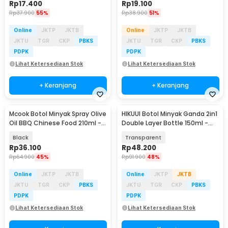
Rp
17.400
Rp
19.100
Rp
37.900
55%
Rp
38.900
51%
Online
JKTP
JKTB
Online
JKTP
JKTB
JKTU
TGR
CKP
PBKS
JKTU
TGR
CKP
PBKS
PDPK
PDPK
Lihat Ketersediaan Stok
Lihat Ketersediaan Stok
+ Keranjang
+ Keranjang
Mcook Botol Minyak Spray Olive
HIKUUI Botol Minyak Ganda 2in1
Oil BBQ Chinese Food 210ml -
Double Layer Bottle 150ml -
M2194
HI150
Black
Transparent
Rp
36.100
Rp
48.200
Rp
64.900
45%
Rp
91.900
48%
Online
JKTP
JKTB
Online
JKTP
JKTB
JKTU
TGR
CKP
PBKS
JKTU
TGR
CKP
PBKS
PDPK
PDPK
Lihat Ketersediaan Stok
Lihat Ketersediaan Stok