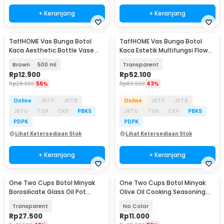
+ Keranjang
+ Keranjang
TaffHOME Vas Bunga Botol
TaffHOME Vas Bunga Botol
Kaca Aesthetic Bottle Vase
Kaca Estetik Multifungsi Flower
Flower Pot - EN549
Vase 3 PCS - HN173
Brown
500 ml
Transparent
Rp
12.900
Rp
52.100
Rp
28.900
56%
Rp
89.900
43%
Online
JKTP
JKTB
Online
JKTP
JKTB
JKTU
TGR
CKP
PBKS
JKTU
TGR
CKP
PBKS
PDPK
PDPK
Lihat Ketersediaan Stok
Lihat Ketersediaan Stok
+ Keranjang
+ Keranjang
One Two Cups Botol Minyak
One Two Cups Botol Minyak
Borosilicate Glass Oil Pot
Olive Oil Cooking Seasoning
900ml - S2079
Bottle 500ml - CW200
Transparent
No Color
Rp
27.500
Rp
11.000