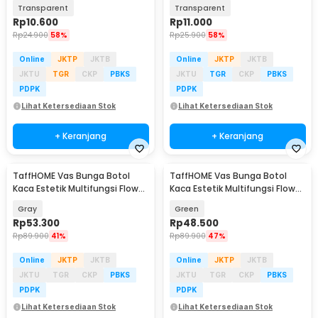
Vertical Flower Vase - FN-14
Crystal Flower Vase - FN-22
Transparent
Transparent
Rp
10.600
Rp
11.000
Rp
24.900
58%
Rp
25.900
58%
Online
JKTP
JKTB
Online
JKTP
JKTB
JKTU
TGR
CKP
PBKS
JKTU
TGR
CKP
PBKS
PDPK
PDPK
Lihat Ketersediaan Stok
Lihat Ketersediaan Stok
+ Keranjang
+ Keranjang
TaffHOME Vas Bunga Botol
TaffHOME Vas Bunga Botol
Kaca Estetik Multifungsi Flower
Kaca Estetik Multifungsi Flower
Vase 3 PCS - HN173
Vase 3 PCS - HN173
Gray
Green
Rp
53.300
Rp
48.500
Rp
89.900
41%
Rp
89.900
47%
Online
JKTP
JKTB
Online
JKTP
JKTB
JKTU
TGR
CKP
PBKS
JKTU
TGR
CKP
PBKS
PDPK
PDPK
Lihat Ketersediaan Stok
Lihat Ketersediaan Stok