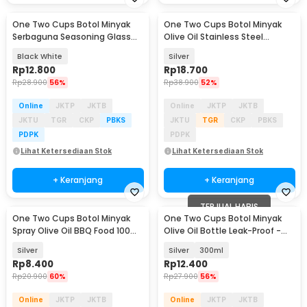
One Two Cups Botol Minyak
One Two Cups Botol Minyak
Serbaguna Seasoning Glass
Olive Oil Stainless Steel
Jar 630ml - CY180
Platted 500ml - OT50
Black White
Silver
Rp
12.800
Rp
18.700
Rp
28.900
56%
Rp
38.900
52%
Online
JKTP
JKTB
Online
JKTP
JKTB
JKTU
TGR
CKP
PBKS
JKTU
TGR
CKP
PBKS
PDPK
PDPK
Lihat Ketersediaan Stok
Lihat Ketersediaan Stok
+ Keranjang
+ Keranjang
TERJUAL HABIS
One Two Cups Botol Minyak
One Two Cups Botol Minyak
Spray Olive Oil BBQ Food 100ml
Olive Oil Bottle Leak-Proof -
- HEA-1075
KG57H
Silver
Silver
300ml
Rp
8.400
Rp
12.400
Rp
20.900
60%
Rp
27.900
56%
Online
JKTP
JKTB
Online
JKTP
JKTB