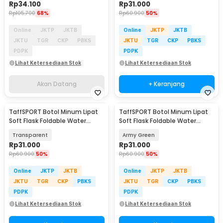
Rp
34.100
Rp
31.000
Rp
105.700
68%
Rp
60.900
50%
Online
JKTP
JKTB
Online
JKTP
JKTB
JKTU
TGR
CKP
PBKS
JKTU
TGR
CKP
PBKS
PDPK
PDPK
Lihat Ketersediaan Stok
Lihat Ketersediaan Stok
Akan Datang
+ Keranjang
TaffSPORT Botol Minum Lipat
TaffSPORT Botol Minum Lipat
Soft Flask Foldable Water
Soft Flask Foldable Water
Bottle TPU 500ml - TF-50
Bottle TPU 500ml - TF-50
Transparent
Army Green
Rp
31.000
Rp
31.000
Rp
60.900
50%
Rp
60.900
50%
Online
JKTP
JKTB
Online
JKTP
JKTB
JKTU
TGR
CKP
PBKS
JKTU
TGR
CKP
PBKS
PDPK
PDPK
Lihat Ketersediaan Stok
Lihat Ketersediaan Stok