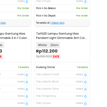
Habis
Toko Cikupa
Habis
Pre Order
Pick n Go Bekasi
Pre Order
Pre Order
Pick n Go Depok
Pre Order
 lain
Tersedia di
1
lokasi lain
pu Gantung Hias
TaffLED Lampu Gantung Hias
mmable 3 in 1 Color -
Pendant Light Dimmable 3in1 Color
18W - HL27
ds
White
23cm
0
Rp
112.200
Rp
168.900
%
34%
Tersedia
Gudang Online
Tersedia
t
Habis
Toko Jakarta Pusat
Habis
t
Habis
Toko Jakarta Barat
Habis
a
Habis
Toko Jakarta Utara
Habis
Habis
Toko Tangerang
Habis
Habis
Toko Cikupa
Habis