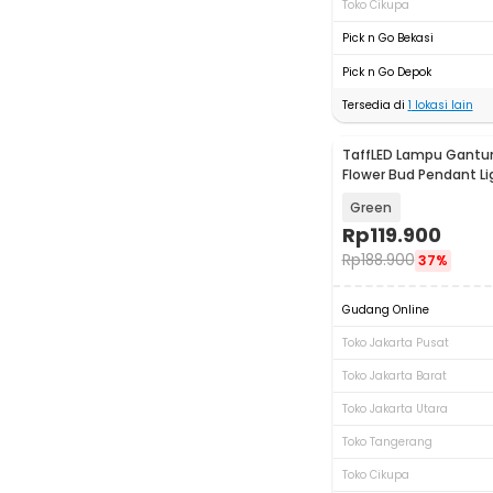
Toko Cikupa
Pick n Go Bekasi
Pick n Go Depok
Tersedia di
1
lokasi lain
TaffLED Lampu Gantu
Flower Bud Pendant Lig
9W - BB9
Green
Rp
119.900
Rp
188.900
37%
Gudang Online
Toko Jakarta Pusat
Toko Jakarta Barat
Toko Jakarta Utara
Toko Tangerang
Toko Cikupa