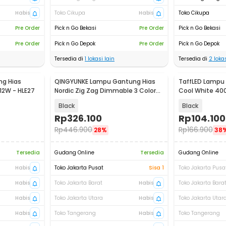
Habis
Toko Cikupa
Habis
Toko Cikupa
Pre Order
Pick n Go Bekasi
Pre Order
Pick n Go Bekasi
Pre Order
Pick n Go Depok
Pre Order
Pick n Go Depok
Tersedia di
1
lokasi lain
Tersedia di
2
lokas
ng Hias
QINGYUNKE Lampu Gantung Hias
TaffLED Lampu 
 12W - HLE27
Nordic Zig Zag Dimmable 3 Color
Cool White 40
26W - QY38
Remote - AMR
Black
Black
Rp
326.100
Rp
104.100
Rp
446.900
Rp
166.900
28%
38
Tersedia
Gudang Online
Tersedia
Gudang Online
Habis
Toko Jakarta Pusat
Sisa 1
Toko Jakarta Pusa
Habis
Toko Jakarta Barat
Habis
Toko Jakarta Bara
Habis
Toko Jakarta Utara
Habis
Toko Jakarta Utar
Habis
Toko Tangerang
Habis
Toko Tangerang