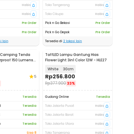
Habis
Toko Tangerang
Habis
Habis
Toko Cikupa
Habis
Pre Order
Pick n Go Bekasi
Pre Order
Pre Order
Pick n Go Depok
Pre Order
i lain
Tersedia di
2
lokasi lain
 Camping Tenda
TaffLED Lampu Gantung Hias
proof 150 Lumens
Flower Light 3in1 Color 12W - HLE27
White
30cm
Rp
256.800
5
Rp
377.900
33%
Tersedia
Gudang Online
Tersedia
t
Tersedia
Toko Jakarta Pusat
Habis
t
Tersedia
Toko Jakarta Barat
Habis
a
Tersedia
Toko Jakarta Utara
Habis
Sisa 8
Toko Tangerang
Habis