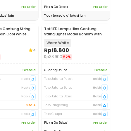
Pre Order
Pick n Go Depok
Pre Order
okasi lain
Tidak tersedia di lokasi lain
s Gantung String
TaffLED Lampu Hias Gantung
Rain Cool White
String Lights Model Bohlam with
Battery - ZYD0931
Warm White
Rp
18.800
4
Rp
38.900
52%
Tersedia
Gudang Online
Tersedia
t
Habis
Toko Jakarta Pusat
Habis
t
Habis
Toko Jakarta Barat
Habis
a
Habis
Toko Jakarta Utara
Habis
Sisa 4
Toko Tangerang
Habis
Habis
Toko Cikupa
Habis
Pre Order
Pick n Go Bekasi
Pre Order