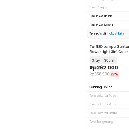
Toko Cikupa
Pick n Go Bekasi
Pick n Go Depok
Tersedia di
1
lokasi lain
TaffLED Lampu Gantu
Flower Light 3in1 Color
Gray
30cm
Rp
262.000
Rp
358.900
27%
Gudang Online
Toko Jakarta Pusat
Toko Jakarta Barat
Toko Jakarta Utara
Toko Tangerang