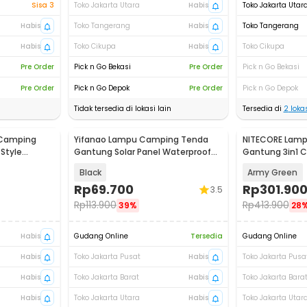
Sisa 3
Toko Jakarta Utara
Habis
Toko Jakarta Utar
Habis
Toko Tangerang
Habis
Toko Tangerang
Habis
Toko Cikupa
Habis
Toko Cikupa
Pre Order
Pick n Go Bekasi
Pre Order
Pick n Go Bekasi
Pre Order
Pick n Go Depok
Pre Order
Pick n Go Depok
Tidak tersedia di lokasi lain
Tersedia di
2
lokas
 Camping
Yifanao Lampu Camping Tenda
NITECORE Lam
Style
Gantung Solar Panel Waterproof
Gantung 3in1 C
IPX6 280W - G13
4000 mAh - LR
Black
Army Green
Rp
69.700
Rp
301.90
3.5
Rp
113.900
Rp
413.900
39%
28
Habis
Gudang Online
Tersedia
Gudang Online
Habis
Toko Jakarta Pusat
Habis
Toko Jakarta Pusa
Habis
Toko Jakarta Barat
Habis
Toko Jakarta Bara
Habis
Toko Jakarta Utara
Habis
Toko Jakarta Utar