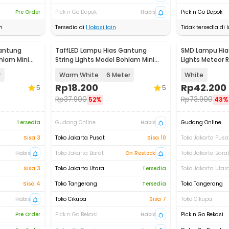
Pre Order
Pick n Go Depok
Habis
Pick n Go Depok
n
Tersedia di
1
lokasi lain
Tidak tersedia di l
Gantung
TaffLED Lampu Hias Gantung
SMD Lampu Hia
ohlam Mini
String Lights Model Bohlam Mini
Lights Meteor 
Waterproof - ZYD0931
30cm 8 PCS
r
Warm White
6 Meter
White
Rp
18.200
Rp
42.200
5
5
Rp
37.900
Rp
73.900
52%
43%
Tersedia
Gudang Online
Habis
Gudang Online
Sisa 3
Toko Jakarta Pusat
Sisa 10
Toko Jakarta Pusa
Habis
Toko Jakarta Barat
On Restock
Toko Jakarta Bara
Sisa 3
Toko Jakarta Utara
Tersedia
Toko Jakarta Utar
Sisa 4
Toko Tangerang
Tersedia
Toko Tangerang
Habis
Toko Cikupa
Sisa 7
Toko Cikupa
Pre Order
Pick n Go Bekasi
Habis
Pick n Go Bekasi