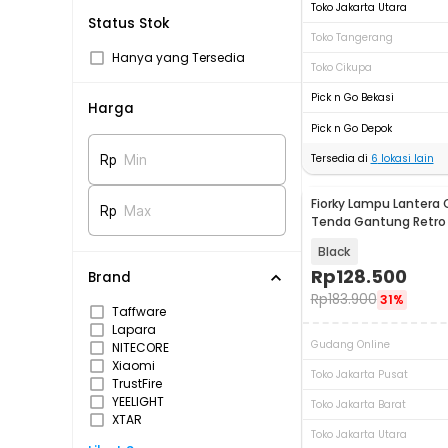
Toko Jakarta Utara
Status Stok
Toko Tangerang
Hanya yang Tersedia
Toko Cikupa
Pick n Go Bekasi
Harga
Pick n Go Depok
Tersedia di
6
lokasi lain
Rp
Min
Fiorky Lampu Lantera
Akan Datang
Rp
Max
Tenda Gantung Retro 
1500mAh - TM-LY02
Black
Rp
128.500
Brand
Rp
183.900
31%
Taffware
Lapara
Gudang Online
NITECORE
Xiaomi
Toko Jakarta Pusat
TrustFire
YEELIGHT
Toko Jakarta Barat
XTAR
Toko Jakarta Utara