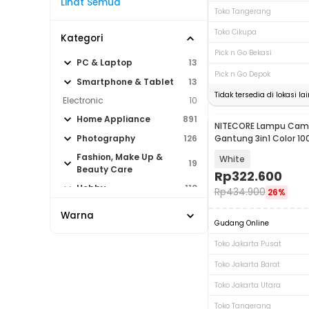
Lihat Semua
Toko Tangerang
Toko Cikupa
Kategori
Pick n Go Bekasi
PC & Laptop
13
Pick n Go Depok
Smartphone & Tablet
13
Tidak tersedia di lokasi lai
Electronic
10
Home Appliance
891
NITECORE Lampu Cam
Gantung 3in1 Color 1
Photography
126
4000 mAh - LR40
Fashion, Make Up &
White
19
Beauty Care
Rp
322.600
Hobby
110
Rp
434.900
26%
Sport & Outdoor
152
Warna
Gudang Online
Toko Jakarta Pusat
Toko Jakarta Barat
Toko Jakarta Utara
Toko Tangerang