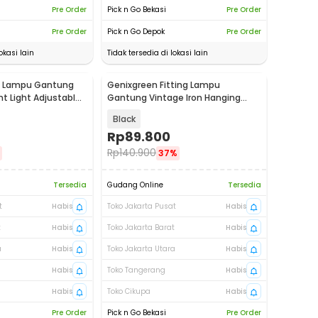
Pre Order
Pick n Go Bekasi
Pre Order
Pre Order
Pick n Go Depok
Pre Order
okasi lain
Tidak tersedia di lokasi lain
ng Lampu Gantung
Genixgreen Fitting Lampu
t Light Adjustable
Gantung Vintage Iron Hanging
Lamp E27 - D314
Black
Rp
89.800
Rp
140.900
37%
Tersedia
Gudang Online
Tersedia
t
Habis
Toko Jakarta Pusat
Habis
t
Habis
Toko Jakarta Barat
Habis
a
Habis
Toko Jakarta Utara
Habis
Habis
Toko Tangerang
Habis
Habis
Toko Cikupa
Habis
Pre Order
Pick n Go Bekasi
Pre Order