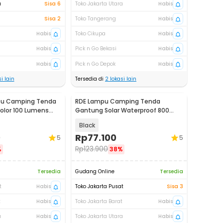
a
Sisa 6
Toko Jakarta Utara
Habis
Sisa 2
Toko Tangerang
Habis
Habis
Toko Cikupa
Habis
Habis
Pick n Go Bekasi
Habis
Habis
Pick n Go Depok
Habis
i lain
Tersedia di
2
lokasi lain
pu Camping Tenda
RDE Lampu Camping Tenda
olor 100 Lumens
Gantung Solar Waterproof 800
40
Lumens 2400mAh - HS-V65
Black
0
Rp
77.100
5
5
Rp
123.900
%
38%
Tersedia
Gudang Online
Tersedia
t
Habis
Toko Jakarta Pusat
Sisa 3
t
Habis
Toko Jakarta Barat
Habis
a
Habis
Toko Jakarta Utara
Habis