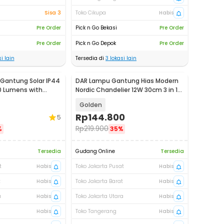
Sisa 3
Toko Cikupa
Habis
Pre Order
Pick n Go Bekasi
Pre Order
Pre Order
Pick n Go Depok
Pre Order
i lain
Tersedia di
3
lokasi lain
Gantung Solar IP44
DAR Lampu Gantung Hias Modern
0 Lumens with
Nordic Chandelier 12W 30cm 3 in 1
24
Color - DA200
Golden
Rp
144.800
5
Rp
219.900
%
35%
Tersedia
Gudang Online
Tersedia
t
Habis
Toko Jakarta Pusat
Habis
t
Habis
Toko Jakarta Barat
Habis
a
Habis
Toko Jakarta Utara
Habis
Habis
Toko Tangerang
Habis