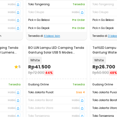
Habis
Toko Tangerang
Tersedia
Toko Tangerang
Habis
Toko Cikupa
Habis
Toko Cikupa
Habis
Pick n Go Bekasi
Pre Order
Pick n Go Bekasi
Habis
Pick n Go Depok
Pre Order
Pick n Go Depok
n
Tersedia di
4
lokasi lain
Tersedia di
3
lokas
ping Tenda
BO LUN Lampu LED Camping Tenda
TaffLED Lampu
00 Lumens
Gantung Solar USB 5 Modes
Gantung Water
1200mAh - 2029
800mAh - 511
White
White
Rp
41.500
Rp
26.700
5
Rp
72.900
Rp
50.900
44%
48%
Tersedia
Gudang Online
Tersedia
Gudang Online
Habis
Toko Jakarta Pusat
Sisa 4
Toko Jakarta Pusa
Habis
Toko Jakarta Barat
Habis
Toko Jakarta Bara
Habis
Toko Jakarta Utara
Habis
Toko Jakarta Utar
Habis
Toko Tangerang
Habis
Toko Tangerang