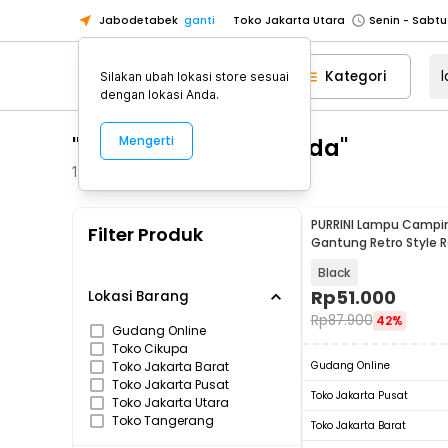
Jabodetabek
ganti
Toko Jakarta Utara
Toko Tangerang
Kategori
Silakan ubah lokasi store sesuai
Toko Cikupa
dengan lokasi Anda.
Pick n Go Jakarta Barat
Senin - J
"lampu gantung tenda"
Mengerti
Pick n Go Bekasi
Senin - Jumat (08
Pick n Go Depok
Senin - Jumat (08
1266
Produk
Toko Jakarta Pusat
Senin - Sabtu
PURRINI Lampu Campi
Filter Produk
Toko Jakarta Barat
Senin - Sabtu
Gantung Retro Style 
1200mAh - PR-120
Toko Jakarta Utara
Black
Toko Tangerang
Rp
51.000
Lokasi Barang
Rp
87.900
42%
Toko Cikupa
Gudang Online
Toko Cikupa
Pick n Go Jakarta Barat
Senin - J
Toko Jakarta Barat
Gudang Online
Pick n Go Bekasi
Senin - Jumat (08
Toko Jakarta Pusat
Toko Jakarta Pusat
Toko Jakarta Utara
Pick n Go Depok
Senin - Jumat (08
Toko Tangerang
Toko Jakarta Barat