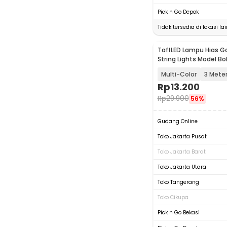
Pick n Go Depok
Tidak tersedia di lokasi lai
TaffLED Lampu Hias 
String Lights Model B
Waterproof - ZYD0931
Multi-Color
3 Mete
Rp
13.200
Rp
29.900
56%
Gudang Online
Toko Jakarta Pusat
Toko Jakarta Barat
Toko Jakarta Utara
Toko Tangerang
Toko Cikupa
Pick n Go Bekasi