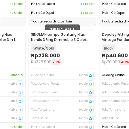
Pre Order
Pick n Go Bekasi
Pre Order
Pick n Go Bekasi
Pre Order
Pick n Go Depok
Pre Order
Pick n Go Depok
n
Tidak tersedia di lokasi lain
Tidak tersedia di l
TERJUAL HABIS
ng Hias
SINOMAN Lampu Gantung Hias
Depuley Fitti
er 3 in 1
Nordic 3 Ring Dimmable 3 Color
Vintage Pendan
60W 220V - SN-60
E27 - DE27
White/Gold
Black
Rp
238.000
Rp
40.600
Rp
326.900
Rp
70.900
28%
43%
Tersedia
Gudang Online
Habis
Gudang Online
Habis
Toko Jakarta Pusat
Habis
Toko Jakarta Pusa
Habis
Toko Jakarta Barat
Habis
Toko Jakarta Bara
Habis
Toko Jakarta Utara
Habis
Toko Jakarta Utar
Habis
Toko Tangerang
Habis
Toko Tangerang
Habis
Toko Cikupa
Habis
Toko Cikupa
Pre Order
Pick n Go Bekasi
Habis
Pick n Go Bekasi