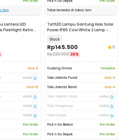
Pre Order
Pick n Go Depok
Pre Order
i lain
Tidak tersedia di lokasi lain
 Lantera LED
TaffLED Lampu Gantung Hias Solar
Flashlight Retro
Power IP65 Cool White 2 Lamp -
- LY25
KJ192
Black
Rp
145.500
5
Rp
220.900
%
35%
Sisa 4
Gudang Online
Tersedia
t
Habis
Toko Jakarta Pusat
Sisa 4
t
Sisa 10
Toko Jakarta Barat
Sisa 4
a
Habis
Toko Jakarta Utara
Habis
Habis
Toko Tangerang
Habis
Habis
Toko Cikupa
Habis
Pre Order
Pick n Go Bekasi
Pre Order
Pre Order
Pick n Go Depok
Pre Order