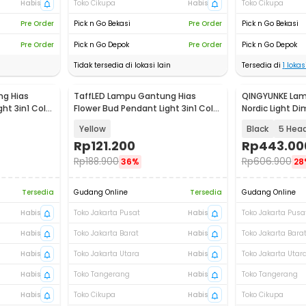
Habis
Toko Cikupa
Habis
Toko Cikupa
Pre Order
Pick n Go Bekasi
Pre Order
Pick n Go Bekasi
Pre Order
Pick n Go Depok
Pre Order
Pick n Go Depok
Tidak tersedia di lokasi lain
Tersedia di
1
lokasi
ng Hias
TaffLED Lampu Gantung Hias
QINGYUNKE Lam
ht 3in1 Color
Flower Bud Pendant Light 3in1 Color
Nordic Light Di
9W - BB9
Q63
Yellow
Black
5 Hea
Rp
121.200
Rp
443.00
Rp
188.900
Rp
606.900
36%
28
Tersedia
Gudang Online
Tersedia
Gudang Online
Habis
Toko Jakarta Pusat
Habis
Toko Jakarta Pusa
Habis
Toko Jakarta Barat
Habis
Toko Jakarta Bara
Habis
Toko Jakarta Utara
Habis
Toko Jakarta Utar
Habis
Toko Tangerang
Habis
Toko Tangerang
Habis
Toko Cikupa
Habis
Toko Cikupa