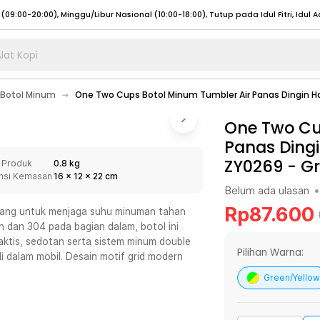
lat Kopi
umat (07:00 - 20:00), Sabtu - Minggu (08:00 - 20:00), Tutup pada Idul Fitri
Sele
Botol Minum
One Two Cups Botol Minum Tumbler Air Panas Dingin H
:00 - 20:00), Sabtu - Minggu/ Libur Nasional (08:00 - 17:00)
Selengkapnya
:00 - 20:00), Sabtu - Minggu/ Libur Nasional (08:00 - 17:00)
One Two Cu
Selengkapnya
Panas Ding
 (09:00-20:00), Minggu/Libur Nasional (12:00-20:00), Tutup pada Idul Fitri
Sele
ZY0269
-
Gr
 Produk
0.8 kg
 (09:00-20:00), Minggu/Libur Nasional (12:00-20:00), Tutup pada Idul Fitri
Sele
nsi Kemasan
16
x
12
x
22
cm
Belum ada ulasan
•
Rp
87.600
ncang untuk menjaga suhu minuman tahan
 dan 304 pada bagian dalam, botol ini
aktis, sedotan serta sistem minum double
umat (07:00 - 20:00), Sabtu - Minggu (08:00 - 20:00), Tutup pada Idul Fitri
Sele
Pilihan Warna:
di dalam mobil. Desain motif grid modern
:00 - 20:00), Sabtu - Minggu/ Libur Nasional (08:00 - 17:00)
Selengkapnya
Green/Yellow
:00 - 20:00), Sabtu - Minggu/ Libur Nasional (08:00 - 17:00)
Selengkapnya