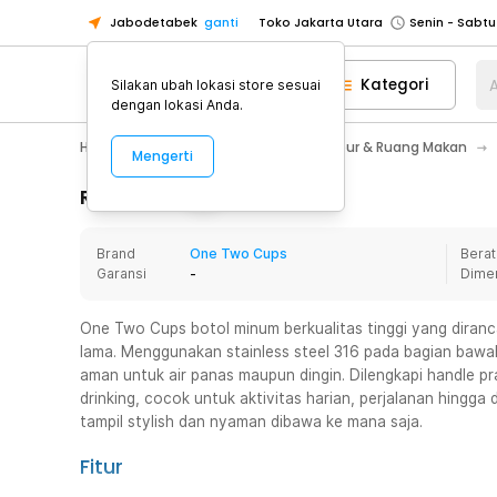
Jabodetabek
ganti
Toko Jakarta Utara
Toko Tangerang
Kategori
A
Silakan ubah lokasi store sesuai
Toko Cikupa
dengan lokasi Anda.
Pick n Go Jakarta Barat
Senin - J
Home Appliance
Perlengkapan Dapur & Ruang Makan
Mengerti
Pick n Go Bekasi
Senin - Jumat (08
Pick n Go Depok
Senin - Jumat (08
Rincian Produk
Toko Jakarta Pusat
Senin - Sabtu
Brand
One Two Cups
Berat
Toko Jakarta Barat
Senin - Sabtu
Garansi
-
Dime
Toko Jakarta Utara
Toko Tangerang
One Two Cups botol minum berkualitas tinggi yang dira
lama. Menggunakan stainless steel 316 pada bagian bawah
Toko Cikupa
aman untuk air panas maupun dingin. Dilengkapi handle pr
Pick n Go Jakarta Barat
Senin - J
drinking, cocok untuk aktivitas harian, perjalanan hingga 
tampil stylish dan nyaman dibawa ke mana saja.
Pick n Go Bekasi
Senin - Jumat (08
Pick n Go Depok
Senin - Jumat (08
Fitur