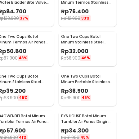
Water Bladder Bite Valve
Minum Termos Stainless
Hydration Bag 3L - BL018
Steel BPA Free 400ml -
Rp
84.700
Rp
76.400
K623
Rp
133.900
Rp
112.900
37%
33%
One Two Cups Botol
One Two Cups Botol
Minum Termos Air Panas
Minum Stainless Steel
Dingin with Cup Head
Portable with Carabiner
Rp
50.800
Rp
32.000
500ml - SUS304
750ml - GBD
Rp
87.900
Rp
58.900
43%
46%
One Two Cups Botol
One Two Cups Botol
Minum Stainless Steel
Minum Portable Stainless
Water Bottle 300ml -
Steel 750ml - YM006
Rp
35.200
Rp
36.900
YM006
Rp
63.900
Rp
65.900
45%
45%
BAOWENBEI Botol Minum
BYS HOUSE Botol Minum
Tumbler Termos Air Panas
Tumbler Air Panas Dingin
Dingin Stainless 500ml -
Stainless Steel 380ml -
Rp
57.600
Rp
34.300
A1A0
TY204
Rp
96.900
Rp
61.900
41%
45%