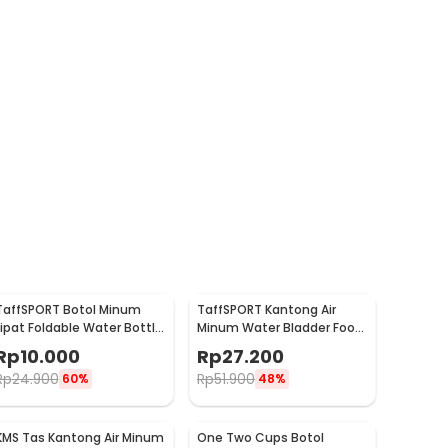
TaffSPORT Botol Minum
TaffSPORT Kantong Air
Lipat Foldable Water Bottle
Minum Water Bladder Food
BPA Free 700ml - S29
Grade Hydration Bag 2L -
Rp
10.000
Rp
27.200
SD16
Rp
24.900
Rp
51.900
60%
48%
KMS Tas Kantong Air Minum
One Two Cups Botol