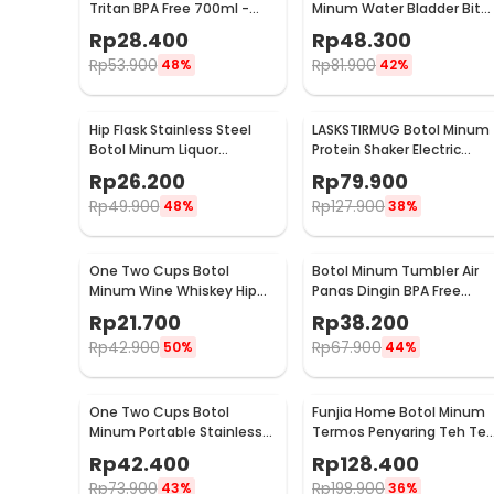
Tritan BPA Free 700ml -
Minum Water Bladder Bit
HS668
Valve Hydration Bag 2L -
Rp
28.400
Rp
48.300
SD16
Rp
53.900
Rp
81.900
48%
42%
Hip Flask Stainless Steel
LASKSTIRMUG Botol Minum
Botol Minum Liquor
Protein Shaker Electric
Whiskey Vintage 7oz Jack
Bottle BPA Free 480ml -
Rp
26.200
Rp
79.900
Daniel - H-7
1505
Rp
49.900
Rp
127.900
48%
38%
One Two Cups Botol
Botol Minum Tumbler Air
Minum Wine Whiskey Hip
Panas Dingin BPA Free
Flask 7oz - F0212
Stainless Steel 350ml - HS
Rp
21.700
Rp
38.200
6983
Rp
42.900
Rp
67.900
50%
44%
One Two Cups Botol
Funjia Home Botol Minum
Minum Portable Stainless
Termos Penyaring Teh Te
Steel 500ml - YM006
Infuser 520ml
Rp
42.400
Rp
128.400
Rp
73.900
Rp
198.900
43%
36%