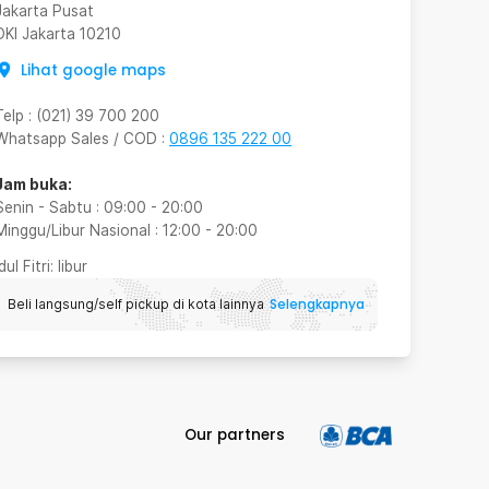
Jakarta Pusat
DKI Jakarta
10210
Lihat google maps
Telp
:
(021) 39 700 200
Whatsapp Sales / COD
:
0896 135 222 00
Jam buka:
Senin - Sabtu
:
09:00
-
20:00
Minggu/Libur Nasional
:
12:00
-
20:00
Idul Fitri
: libur
Selengkapnya
Beli langsung/self pickup di kota lainnya
Our partners