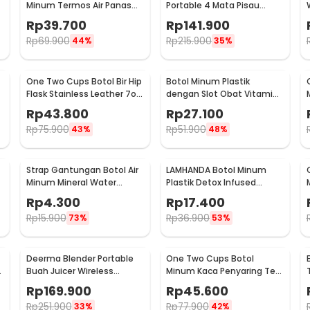
Minum Termos Air Panas
Portable 4 Mata Pisau
Dingin Stainless Steel
500ml - VT-04
Rp
39.700
Rp
141.900
260ml - AQW575
Rp
69.900
Rp
215.900
44%
35%
One Two Cups Botol Bir Hip
Botol Minum Plastik
Flask Stainless Leather 7oz
dengan Slot Obat Vitamin
with Shot Glass
BPA Free 600ml - 830
Rp
43.800
Rp
27.100
Rp
75.900
Rp
51.900
43%
48%
Strap Gantungan Botol Air
LAMHANDA Botol Minum
Minum Mineral Water
Plastik Detox Infused
-
Bottle Belt Hanger - 3330
Water Bottle BPA Free 1L -
Rp
4.300
Rp
17.400
QWF236
Rp
15.900
Rp
36.900
73%
53%
Deerma Blender Portable
One Two Cups Botol
a
Buah Juicer Wireless
Minum Kaca Penyaring Teh
1500mAh 400ml - DEM-
Double Wall 230ml - X9001
Rp
169.900
Rp
45.600
NU05
Rp
251.900
Rp
77.900
33%
42%