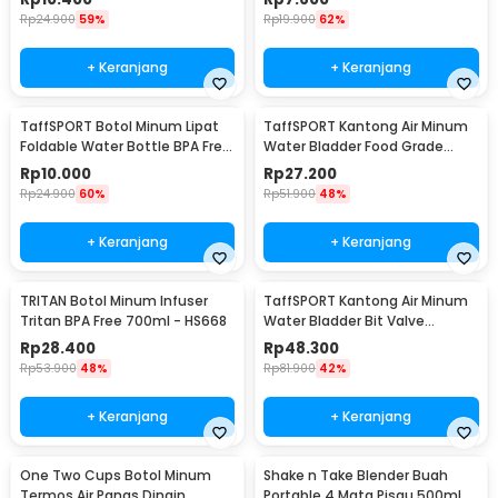
Rp
24.900
59%
Rp
19.900
62%
+ Keranjang
+ Keranjang
TaffSPORT Botol Minum Lipat
TaffSPORT Kantong Air Minum
Foldable Water Bottle BPA Free
Water Bladder Food Grade
700ml - S29
Hydration Bag 2L - SD16
Rp
10.000
Rp
27.200
Rp
24.900
60%
Rp
51.900
48%
+ Keranjang
+ Keranjang
TRITAN Botol Minum Infuser
TaffSPORT Kantong Air Minum
Tritan BPA Free 700ml - HS668
Water Bladder Bit Valve
Hydration Bag 2L - SD16
Rp
28.400
Rp
48.300
Rp
53.900
48%
Rp
81.900
42%
+ Keranjang
+ Keranjang
One Two Cups Botol Minum
Shake n Take Blender Buah
Termos Air Panas Dingin
Portable 4 Mata Pisau 500ml -