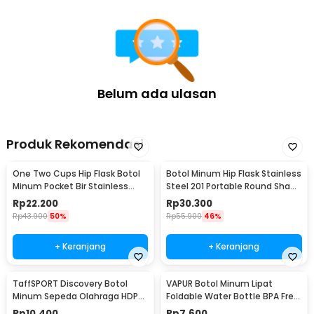
Belum ada ulasan
Produk Rekomendasi
One Two Cups Hip Flask Botol
Botol Minum Hip Flask Stainless
Minum Pocket Bir Stainless
Steel 201 Portable Round Shape
Steel 201 8oz - MS351
150ml - B-5
Rp
22.200
Rp
30.300
Rp
43.900
50%
Rp
55.900
46%
+ Keranjang
+ Keranjang
TaffSPORT Discovery Botol
VAPUR Botol Minum Lipat
Minum Sepeda Olahraga HDPE
Foldable Water Bottle BPA Free
Dust Cover 650ml - 3026
Karabiner 500ml - V5
Rp
10.400
Rp
7.600