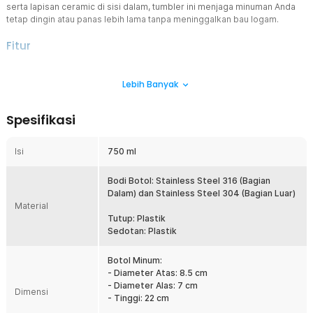
serta lapisan ceramic di sisi dalam, tumbler ini menjaga minuman Anda
tetap dingin atau panas lebih lama tanpa meninggalkan bau logam.
Fitur
Material Stainless Steel 316 dan 304
Lebih Banyak
Tidak semua tumbler stainless steel diciptakan sama. Tumbler
ini menggunakan stainless steel 304 food-grade pada inner
container dan 316 pada bagian dasar grade yang lebih tahan
Spesifikasi
terhadap korosi dan paparan asam. Artinya, minuman asam
seperti jus jeruk atau teh lemon pun aman disimpan tanpa
risiko kontaminasi logam ke minuman Anda.
Isi
750 ml
Lapisan Anti Bau dan Anti Rasa Logam
Bodi Botol: Stainless Steel 316 (Bagian
Salah satu keluhan umum pengguna tumbler adalah rasa dan
Dalam) dan Stainless Steel 304 (Bagian Luar)
bau logam yang berpindah ke minuman. Lapisan ceramic pada
Material
dinding dalam tumbler ini membentuk penghalang antara
Tutup: Plastik
minuman dan badan stainless, sehingga rasa minuman tetap
Sedotan: Plastik
murni, bersih, dan segar seperti pertama kali dituang.
Kapasitas yang Optimal
Botol Minum:
Kapasitas besar 750 ml memastikan Anda tetap terhidrasi
- Diameter Atas: 8.5 cm
sepanjang hari. Cukup sekali isi botol minum untuk penuhi
- Diameter Alas: 7 cm
Dimensi
- Tinggi: 22 cm
kebutuhan cairan. Praktis, fungsional, dan sempurna untuk
setiap hari!