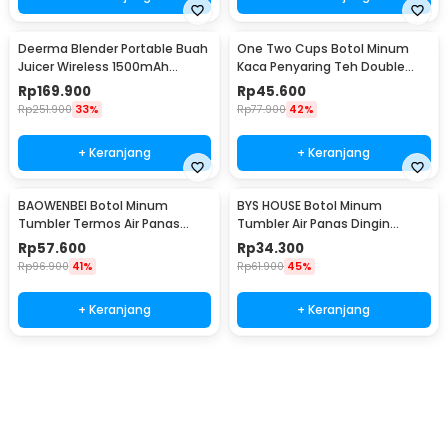
Deerma Blender Portable Buah
One Two Cups Botol Minum
Juicer Wireless 1500mAh
Kaca Penyaring Teh Double
400ml - DEM-NU05
Wall 230ml - X9001
Rp
169.900
Rp
45.600
Rp
251.900
33%
Rp
77.900
42%
+ Keranjang
+ Keranjang
BAOWENBEI Botol Minum
BYS HOUSE Botol Minum
Tumbler Termos Air Panas
Tumbler Air Panas Dingin
Dingin Stainless 500ml - A1A0
Stainless Steel 380ml - TY204
Rp
57.600
Rp
34.300
Rp
96.900
41%
Rp
61.900
45%
+ Keranjang
+ Keranjang
Beli Sekarang