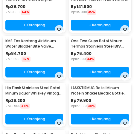
Stainless Steel 260ml -
VT-04
Rp
39.700
Rp
141.900
AQW575
Rp
69.900
44%
Rp
215.900
35%
+ Keranjang
+ Keranjang
KMS Tas Kantong Air Minum
One Two Cups Botol Minum
Water Bladder Bite Valve
Termos Stainless Steel BPA
Hydration Bag 3L - BL018
Free 400ml - K623
Rp
84.700
Rp
76.400
Rp
133.900
37%
Rp
112.900
33%
+ Keranjang
+ Keranjang
Hip Flask Stainless Steel Botol
LASKSTIRMUG Botol Minum
Minum Liquor Whiskey Vintage
Protein Shaker Electric Bottle
7oz Jack Daniel - H-7
BPA Free 480ml - 1505
Rp
26.200
Rp
79.900
Rp
49.900
48%
Rp
127.900
38%
+ Keranjang
+ Keranjang