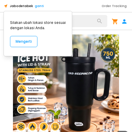
Jabodetabek
ganti
Order Tracking
Alat Kopi
Silakan ubah lokasi store sesuai
dengan lokasi Anda.
Mengerti