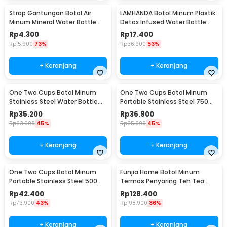
Strap Gantungan Botol Air
LAMHANDA Botol Minum Plastik
Minum Mineral Water Bottle
Detox Infused Water Bottle
Belt Hanger - 3330
BPA Free 1L - QWF236
Rp
4.300
Rp
17.400
Rp
15.900
73%
Rp
36.900
53%
+ Keranjang
+ Keranjang
One Two Cups Botol Minum
One Two Cups Botol Minum
Stainless Steel Water Bottle
Portable Stainless Steel 750ml
300ml - YM006
- YM006
Rp
35.200
Rp
36.900
Rp
63.900
45%
Rp
65.900
45%
+ Keranjang
+ Keranjang
One Two Cups Botol Minum
Funjia Home Botol Minum
Portable Stainless Steel 500ml
Termos Penyaring Teh Tea
- YM006
Infuser 520ml
Rp
42.400
Rp
128.400
Rp
73.900
43%
Rp
198.900
36%
+ Keranjang
+ Keranjang