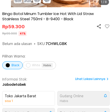
1 / 8
Bingo Botol Minum Tumbler Ice Hot With Lid Straw
Stainless Steel 750ml - B-9400
-
Black
Rp
59.300
Rp
99.900
41
%
Belum ada ulasan
•
SKU
7CHWLGBK
Pilihan Warna:
Black
White
Habis
Lihat
Lokasi Lainnya
Informasi Stok:
Jabodetabek
Toko Jakarta Barat
Gudang Online
sisa
1
Habis