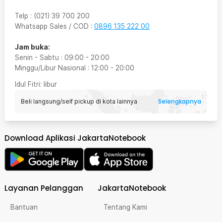
Telp
:
(021) 39 700 200
Whatsapp Sales / COD
:
0896 135 222 00
Jam buka:
Senin - Sabtu
:
09:00
-
20:00
Minggu/Libur Nasional
:
12:00
-
20:00
Idul Fitri
: libur
Selengkapnya
Beli langsung/self pickup di kota lainnya
Download Aplikasi JakartaNotebook
Layanan Pelanggan
JakartaNotebook
Bantuan
Tentang Kami