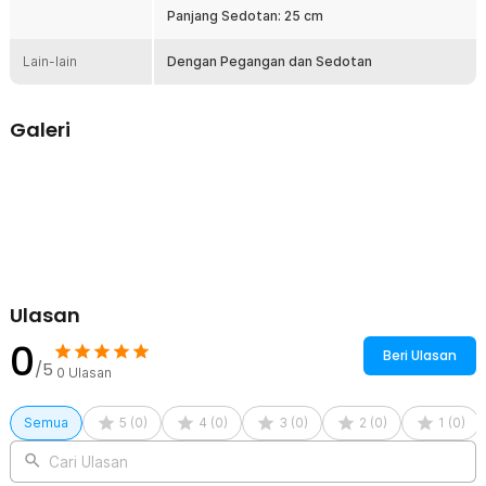
Panjang Sedotan: 25 cm
Dengan Sedotan dan Handle
Minum dari tumbler saat menyetir bisa berbahaya jika harus
Lain-lain
Dengan Pegangan dan Sedotan
mendongak. Desain straw/sedotan memungkinkan Anda minum
dengan mudah tanpa perlu memiringkan gelas lebih aman, lebih
praktis, dan tidak tumpah.
Galeri
Kelengkapan Produk
Rincian yang Anda dapatkan untuk pembelian produk ini:
1 x Bingo Botol Minum Tumbler Ice Hot With Lid Straw Stainless
Steel 750ml - B-9400
1 x Filter
1 x Sedotan
Ulasan
0
Beri Ulasan
/5
0
Ulasan
Semua
5
(
0
)
4
(
0
)
3
(
0
)
2
(
0
)
1
(
0
)
Cari Ulasan