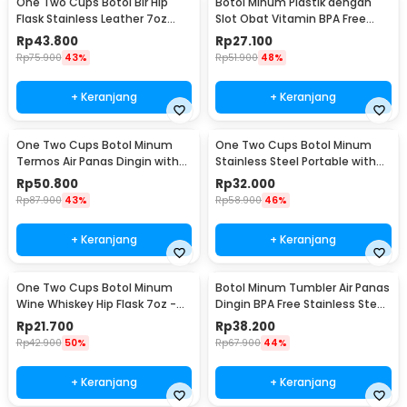
One Two Cups Botol Bir Hip
Botol Minum Plastik dengan
Flask Stainless Leather 7oz
Slot Obat Vitamin BPA Free
with Shot Glass
600ml - 830
Rp
43.800
Rp
27.100
Rp
75.900
43%
Rp
51.900
48%
+ Keranjang
+ Keranjang
One Two Cups Botol Minum
One Two Cups Botol Minum
Termos Air Panas Dingin with
Stainless Steel Portable with
Cup Head 500ml - SUS304
Carabiner 750ml - GBD
Rp
50.800
Rp
32.000
Rp
87.900
43%
Rp
58.900
46%
+ Keranjang
+ Keranjang
One Two Cups Botol Minum
Botol Minum Tumbler Air Panas
Wine Whiskey Hip Flask 7oz -
Dingin BPA Free Stainless Steel
F0212
350ml - HS-6983
Rp
21.700
Rp
38.200
Rp
42.900
50%
Rp
67.900
44%
+ Keranjang
+ Keranjang