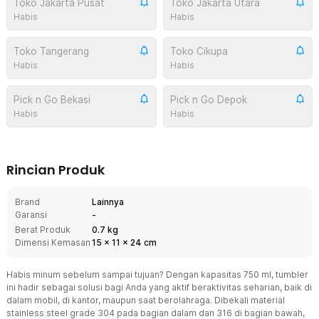
Toko Jakarta Pusat
Toko Jakarta Utara
Habis
Habis
Toko Tangerang
Toko Cikupa
Habis
Habis
Pick n Go Bekasi
Pick n Go Depok
Habis
Habis
Rincian Produk
Brand
Lainnya
Garansi
-
Berat Produk
0.7 kg
Dimensi Kemasan
15
x
11
x
24
cm
Habis minum sebelum sampai tujuan? Dengan kapasitas 750 ml, tumbler
ini hadir sebagai solusi bagi Anda yang aktif beraktivitas seharian, baik di
dalam mobil, di kantor, maupun saat berolahraga. Dibekali material
stainless steel grade 304 pada bagian dalam dan 316 di bagian bawah,