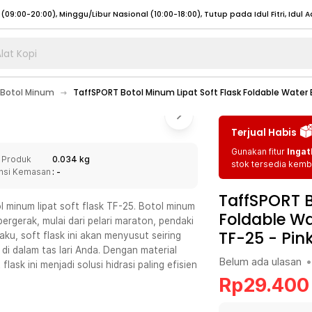
lat Kopi
umat (07:00 - 20:00), Sabtu - Minggu (08:00 - 20:00), Tutup pada Idul Fitri
Sele
Botol Minum
TaffSPORT Botol Minum Lipat Soft Flask Foldable Water 
:00 - 20:00), Sabtu - Minggu/ Libur Nasional (08:00 - 17:00)
Selengkapnya
:00 - 20:00), Sabtu - Minggu/ Libur Nasional (08:00 - 17:00)
Selengkapnya
Terjual Habis
 (09:00-20:00), Minggu/Libur Nasional (12:00-20:00), Tutup pada Idul Fitri
Sele
Gunakan fitur
Ingat
 Produk
0.034 kg
 (09:00-20:00), Minggu/Libur Nasional (12:00-20:00), Tutup pada Idul Fitri
Sele
stok tersedia kemba
nsi Kemasan
: -
TaffSPORT B
 minum lipat soft flask TF-25. Botol minum
Foldable Wa
bergerak, mulai dari pelari maraton, pendaki
TF-25
-
Pin
ku, soft flask ini akan menyusut seiring
umat (07:00 - 20:00), Sabtu - Minggu (08:00 - 20:00), Tutup pada Idul Fitri
Sele
 di dalam tas lari Anda. Dengan material
Belum ada ulasan
•
ask ini menjadi solusi hidrasi paling efisien
:00 - 20:00), Sabtu - Minggu/ Libur Nasional (08:00 - 17:00)
Selengkapnya
Rp
29.400
:00 - 20:00), Sabtu - Minggu/ Libur Nasional (08:00 - 17:00)
Selengkapnya