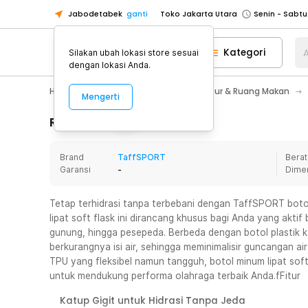
Jabodetabek
ganti
Toko Jakarta Utara
Toko Tangerang
Kategori
A
Silakan ubah lokasi store sesuai
Toko Cikupa
dengan lokasi Anda.
Pick n Go Jakarta Barat
Senin - J
Home Appliance
Perlengkapan Dapur & Ruang Makan
Mengerti
Pick n Go Bekasi
Senin - Jumat (08
Pick n Go Depok
Senin - Jumat (08
Rincian Produk
Toko Jakarta Pusat
Senin - Sabtu
Brand
TaffSPORT
Berat
Toko Jakarta Barat
Senin - Sabtu
Garansi
-
Dime
Toko Jakarta Utara
Toko Tangerang
Tetap terhidrasi tanpa terbebani dengan TaffSPORT botol
lipat soft flask ini dirancang khusus bagi Anda yang aktif 
Toko Cikupa
gunung, hingga pesepeda. Berbeda dengan botol plastik ka
Pick n Go Jakarta Barat
Senin - J
berkurangnya isi air, sehingga meminimalisir guncangan air
TPU yang fleksibel namun tangguh, botol minum lipat soft fl
Pick n Go Bekasi
Senin - Jumat (08
untuk mendukung performa olahraga terbaik Anda.fFitur
Pick n Go Depok
Senin - Jumat (08
Katup Gigit untuk Hidrasi Tanpa Jeda