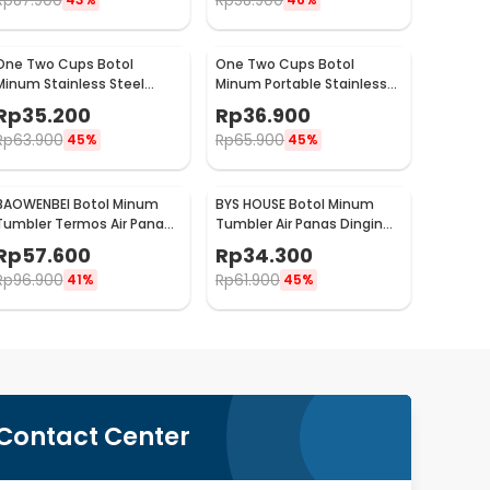
Rp
87.900
Rp
58.900
One Two Cups Botol
One Two Cups Botol
Minum Stainless Steel
Minum Portable Stainless
Water Bottle 300ml -
Steel 750ml - YM006
Rp
35.200
Rp
36.900
YM006
Rp
63.900
Rp
65.900
45%
45%
BAOWENBEI Botol Minum
BYS HOUSE Botol Minum
Tumbler Termos Air Panas
Tumbler Air Panas Dingin
Dingin Stainless 500ml -
Stainless Steel 380ml -
Rp
57.600
Rp
34.300
A1A0
TY204
Rp
96.900
Rp
61.900
41%
45%
Contact Center