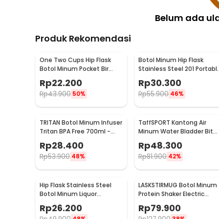
Belum ada ul
Produk Rekomendasi
One Two Cups Hip Flask
Botol Minum Hip Flask
Botol Minum Pocket Bir
Stainless Steel 201 Portabl
Stainless Steel 201 8oz -
Round Shape 150ml - B-5
Rp
22.200
Rp
30.300
MS351
Rp
43.900
Rp
55.900
50%
46%
TRITAN Botol Minum Infuser
TaffSPORT Kantong Air
Tritan BPA Free 700ml -
Minum Water Bladder Bit
HS668
Valve Hydration Bag 2L -
Rp
28.400
Rp
48.300
SD16
Rp
53.900
Rp
81.900
48%
42%
Hip Flask Stainless Steel
LASKSTIRMUG Botol Minum
Botol Minum Liquor
Protein Shaker Electric
Whiskey Vintage 7oz Jack
Bottle BPA Free 480ml -
Rp
26.200
Rp
79.900
Daniel - H-7
1505
48%
38%