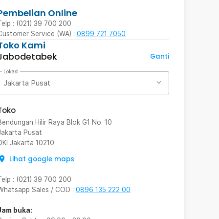
Pembelian Online
Telp : (021) 39 700 200
Customer Service (WA) :
0899 721 7050
Toko Kami
Jabodetabek
Ganti
Lokasi
Jakarta Pusat
Toko
Bendungan Hilir Raya Blok G1 No. 10
Jakarta Pusat
DKI Jakarta
10210
Lihat google maps
Telp
:
(021) 39 700 200
Whatsapp Sales / COD
:
0896 135 222 00
Jam buka: