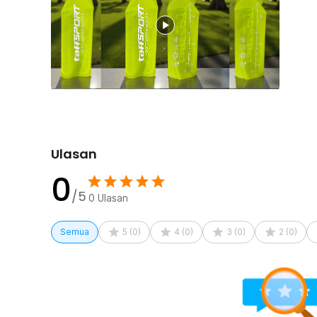
Anda memiliki kebebasan untuk memilih kapasitas yang p
aktivitas Anda. Tersedia dalam ukuran 250 ml yang sanga
ukuran 500 ml untuk memenuhi kebutuhan cairan pada ses
running. Diameter mouthpiece yang proporsional memu
ulang air atau menambahkan bubuk elektrolit ke dalam 
Kelengkapan Produk
Rincian yang Anda dapatkan untuk pembelian produk ini
1 x TaffSPORT Botol Minum Lipat Soft Flask Foldabl
Ulasan
0
/5
0
Ulasan
Semua
5
(
0
)
4
(
0
)
3
(
0
)
2
(
0
)