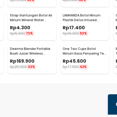
Rp
75.900
Rp
51.900
Strap Gantungan Botol Air
LAMHANDA Botol Minum
Minum Mineral Water
Plastik Detox Infused
-
Bottle Belt Hanger - 3330
Water Bottle BPA Free 1L -
Rp
4.300
Rp
17.400
QWF236
Rp
15.900
Rp
36.900
73%
53%
Deerma Blender Portable
One Two Cups Botol
a
Buah Juicer Wireless
Minum Kaca Penyaring Teh
1500mAh 400ml - DEM-
Double Wall 230ml - X9001
Rp
169.900
Rp
45.600
NU05
Rp
251.900
Rp
77.900
33%
42%