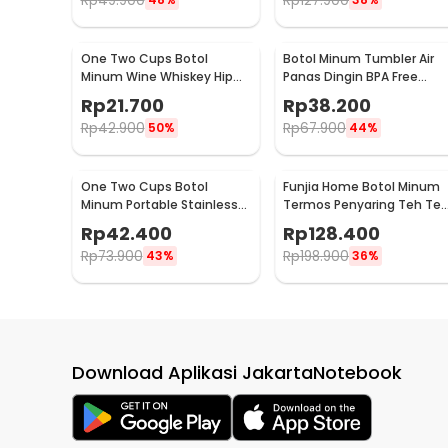
Rp
49.900
Rp
127.900
One Two Cups Botol
Botol Minum Tumbler Air
Minum Wine Whiskey Hip
Panas Dingin BPA Free
Flask 7oz - F0212
Stainless Steel 350ml - HS
Rp
21.700
Rp
38.200
6983
Rp
42.900
Rp
67.900
50%
44%
One Two Cups Botol
Funjia Home Botol Minum
Minum Portable Stainless
Termos Penyaring Teh Te
Steel 500ml - YM006
Infuser 520ml
Rp
42.400
Rp
128.400
Rp
73.900
Rp
198.900
43%
36%
Download Aplikasi JakartaNotebook