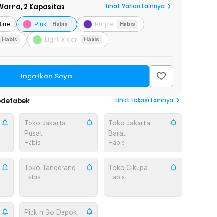
Lihat Varian Lainnya
Warna,
2 Kapasitas
Blue
Pink
Purple
Habis
Habis
Light Green
Habis
Habis
Ingatkan Saya
Lihat
Lokasi Lainnya
odetabek
Toko Jakarta
Toko Jakarta
Pusat
Barat
Habis
Habis
Toko Tangerang
Toko Cikupa
Habis
Habis
Pick n Go Depok