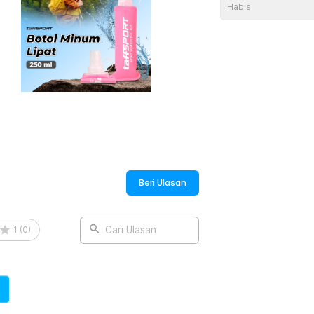
aling sesuai dengan jarak dan durasi
Habis
t ringan untuk lari jarak pendek, serta
i latihan yang lebih panjang atau trail
dahkan Anda saat melakukan pengisian
botol dengan cepat.
:
e Water Bottle Sport TPU - TF-25
Beri Ulasan
1
(
0
)
Cari Ulasan