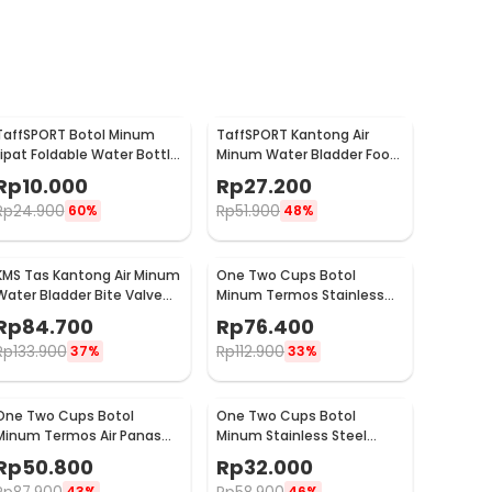
TaffSPORT Botol Minum
TaffSPORT Kantong Air
Lipat Foldable Water Bottle
Minum Water Bladder Food
BPA Free 700ml - S29
Grade Hydration Bag 2L -
Rp
10.000
Rp
27.200
SD16
Rp
24.900
Rp
51.900
60%
48%
KMS Tas Kantong Air Minum
One Two Cups Botol
Water Bladder Bite Valve
Minum Termos Stainless
Hydration Bag 3L - BL018
Steel BPA Free 400ml -
Rp
84.700
Rp
76.400
K623
Rp
133.900
Rp
112.900
37%
33%
One Two Cups Botol
One Two Cups Botol
Minum Termos Air Panas
Minum Stainless Steel
Dingin with Cup Head
Portable with Carabiner
Rp
50.800
Rp
32.000
500ml - SUS304
750ml - GBD
43%
46%