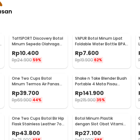
asan
TaffSPORT Discovery Botol
VAPUR Botol Minum Lipat
e
Minum Sepeda Olahraga
Foldable Water Bottle BPA
HDPE Dust Cover 650ml -
Free Karabiner 500ml - V5
Rp
10.400
Rp
7.600
3026
Rp
24.900
Rp
19.900
59%
62%
One Two Cups Botol
Shake n Take Blender Buah
Minum Termos Air Panas
Portable 4 Mata Pisau
Dingin Stainless Steel
500ml - VT-04
Rp
39.700
Rp
141.900
260ml - AQW575
Rp
69.900
Rp
215.900
44%
35%
One Two Cups Botol Bir Hip
Botol Minum Plastik
Flask Stainless Leather 7oz
dengan Slot Obat Vitamin
with Shot Glass
BPA Free 600ml - 830
Rp
43.800
Rp
27.100
43%
48%