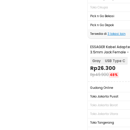
Toko Cikupa
Pick n Go Bekasi
Pick n Go Depok
Tersedia di
3
lokasi lain
ESSAGER Kabel Adapte
3.5mm Jack Female -
Gray
USB Type C
Rp
26.300
Rp
49.900
48%
Gudang Online
Toko Jakarta Pusat
Toko Jakarta Barat
Toko Jakarta Utara
Toko Tangerang