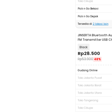
Toko Cikupa
Pick n Go Bekasi
Pick n Go Depok
Tersedia di
2
lokasi lain
JINSERTA Bluetooth Au
FM Transmitter USB Ch
Black
Rp
28.500
Rp
53.900
48%
Gudang Online
Toko Jakarta Pusat
Toko Jakarta Barat
Toko Jakarta Utara
Toko Tangerang
Toko Cikupa