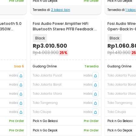
Pre Order
Pick n Go Depok
Pre Order
Pick n Go Depok
Tersedia di
2
lokasi lain
Tersedia di
1
lokasi
luetooth 5.0
Fosi Audio Power Amplifier HiFi
Fosi Audio Wir
2+350W
Bluetooth Stereo PFFB Feedback -
Open-Back In-
-MAX
BT20A MAX
Music - IM4
Black
Black
Rp
3.010.500
Rp
1.060.8
Rp
4.003.900
Rp
1.410.900
25%
2
Sisa 6
Gudang Online
Tersedia
Gudang Online
Habis
Toko Jakarta Pusat
Habis
Toko Jakarta Pusa
Habis
Toko Jakarta Barat
Habis
Toko Jakarta Bara
Habis
Toko Jakarta Utara
Habis
Toko Jakarta Utar
Habis
Toko Tangerang
Habis
Toko Tangerang
Habis
Toko Cikupa
Habis
Toko Cikupa
Pre Order
Pick n Go Bekasi
Pre Order
Pick n Go Bekasi
Pre Order
Pick n Go Depok
Pre Order
Pick n Go Depok