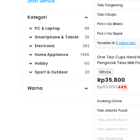
Lihat Semua
Toko Tangerang
Toko Cikupa
Kategori
Pick n Go Bekasi
PC & Laptop
96
Pick n Go Depok
Smartphone & Tablet
29
Tersedia di
5
lokasi lain
Electronic
282
Home Appliance
1365
One Two Cups Hand Mi
Pengocok Telur Milk Fr
Hobby
60
Type C - HMW10
White
Sport & Outdoor
20
Rp
35.800
Rp
63.900
44%
Warna
Gudang Online
Toko Jakarta Pusat
Toko Jakarta Barat
Toko Jakarta Utara
Toko Tangerang