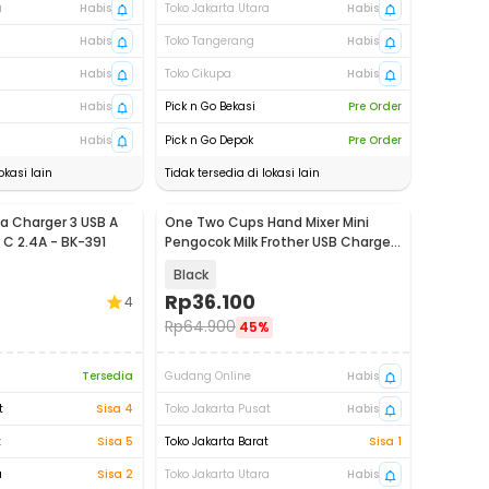
a
Habis
Toko Jakarta Utara
Habis
Habis
Toko Tangerang
Habis
Habis
Toko Cikupa
Habis
Habis
Pick n Go Bekasi
Pre Order
Habis
Pick n Go Depok
Pre Order
okasi lain
Tidak tersedia di lokasi lain
 Charger 3 USB A
One Two Cups Hand Mixer Mini
 C 2.4A - BK-391
Pengocok Milk Frother USB Charge
300mAh - EF-A
Black
Rp
36.100
4
Rp
64.900
45%
Tersedia
Gudang Online
Habis
t
Sisa 4
Toko Jakarta Pusat
Habis
t
Sisa 5
Toko Jakarta Barat
Sisa 1
a
Sisa 2
Toko Jakarta Utara
Habis