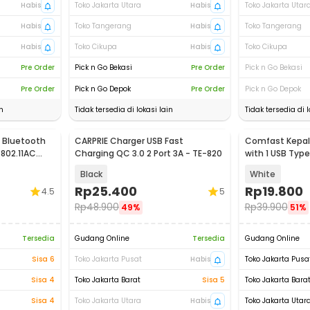
Habis
Toko Jakarta Utara
Habis
Toko Jakarta Utar
Habis
Toko Tangerang
Habis
Toko Tangerang
Habis
Toko Cikupa
Habis
Toko Cikupa
Pre Order
Pick n Go Bekasi
Pre Order
Pick n Go Bekasi
Pre Order
Pick n Go Depok
Pre Order
Pick n Go Depok
n
Tidak tersedia di lokasi lain
Tidak tersedia di l
i Bluetooth
CARPRIE Charger USB Fast
Comfast Kepala
 802.11AC
Charging QC 3.0 2 Port 3A - TE-820
with 1 USB Type
Black
White
Rp
25.400
Rp
19.800
4.5
5
Rp
48.900
Rp
39.900
49%
51%
Tersedia
Gudang Online
Tersedia
Gudang Online
Sisa 6
Toko Jakarta Pusat
Habis
Toko Jakarta Pusa
Sisa 4
Toko Jakarta Barat
Sisa 5
Toko Jakarta Bara
Sisa 4
Toko Jakarta Utara
Habis
Toko Jakarta Utar