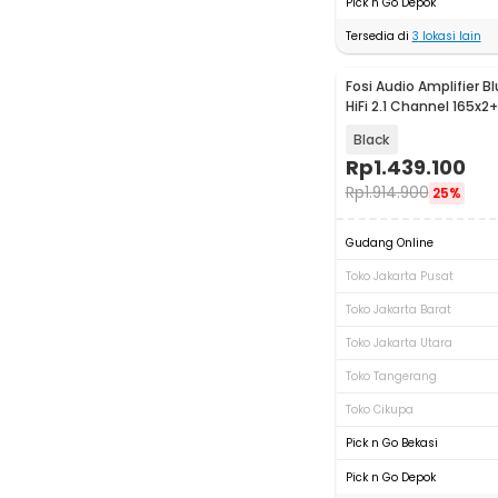
Pick n Go Depok
Tersedia di
3
lokasi lain
Fosi Audio Amplifier B
HiFi 2.1 Channel 165x
TPA3255 - BT30D PRO
Black
Rp
1.439.100
Rp
1.914.900
25%
Gudang Online
Toko Jakarta Pusat
Toko Jakarta Barat
Toko Jakarta Utara
Toko Tangerang
Toko Cikupa
Pick n Go Bekasi
Pick n Go Depok