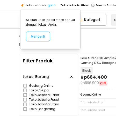
Jabodetabek
ganti
Toko Jakarta Utara
Toko Tangerang
Kategori
Silakan ubah lokasi store sesuai
Toko Cikupa
dengan lokasi Anda.
Pick n Go Jakarta Barat
Senin - J
"audio usb c"
Mengerti
Pick n Go Bekasi
Senin - Jumat (08
Pick n Go Depok
Senin - Jumat (08
1793
Produk
Toko Jakarta Pusat
Senin - Sabtu
Fosi Audio USB Amplifie
Filter Produk
Toko Jakarta Barat
Senin - Sabtu
Gaming DAC Headpho
Q4
Toko Jakarta Utara
Black
Toko Tangerang
Rp
664.400
Lokasi Barang
Rp
896.900
26%
Toko Cikupa
Gudang Online
Toko Cikupa
Pick n Go Jakarta Barat
Senin - J
Toko Jakarta Barat
Gudang Online
Pick n Go Bekasi
Senin - Jumat (08
Toko Jakarta Pusat
Toko Jakarta Pusat
Toko Jakarta Utara
Pick n Go Depok
Senin - Jumat (08
Toko Tangerang
Toko Jakarta Barat