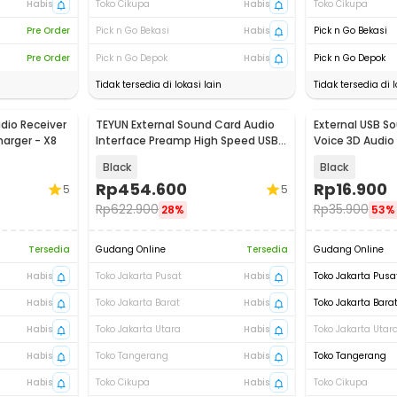
Habis
Toko Cikupa
Habis
Toko Cikupa
Pre Order
Pick n Go Bekasi
Habis
Pick n Go Bekasi
Pre Order
Pick n Go Depok
Habis
Pick n Go Depok
Tidak tersedia di lokasi lain
Tidak tersedia di l
dio Receiver
TEYUN External Sound Card Audio
External USB So
arger - X8
Interface Preamp High Speed USB
Voice 3D Audio 
2.0 - Q-24
Black
Black
Rp
454.600
Rp
16.900
5
5
Rp
622.900
Rp
35.900
28%
53%
Tersedia
Gudang Online
Tersedia
Gudang Online
Habis
Toko Jakarta Pusat
Habis
Toko Jakarta Pusa
Habis
Toko Jakarta Barat
Habis
Toko Jakarta Bara
Habis
Toko Jakarta Utara
Habis
Toko Jakarta Utar
Habis
Toko Tangerang
Habis
Toko Tangerang
Habis
Toko Cikupa
Habis
Toko Cikupa