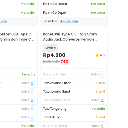
Pre Order
Pick n Go Bekasi
Pre Order
Pre Order
Pick n Go Depok
Pre Order
 lain
Tersedia di
4
lokasi lain
Splitter USB Type C
Kabel USB Type C 3.1 to 3.5mm
3.5mm dan Type C -
Audio Jack Converter Female
10.5cm - L41
White
Rp
4.200
4.5
Rp
15.900
74%
Tersedia
Gudang Online
Habis
t
Habis
Toko Jakarta Pusat
Sisa 6
t
Habis
Toko Jakarta Barat
Sisa 8
a
Habis
Toko Jakarta Utara
Habis
Habis
Toko Tangerang
Tersedia
Habis
Toko Cikupa
Sisa 4
Pre Order
Pick n Go Bekasi
Habis