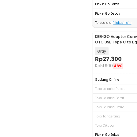
Pick n Go Bekasi
Pick n Go Depok
Tersedia di
1
lokasi lain
KRENGO Adaptor Conve
OTG USB Type C to Lig
- CX0524
Gray
Rp
27.300
Rp
51.900
48%
Gudang Online
Toko Jakarta Pusat
Toko Jakarta Barat
Toko Jakarta Utara
Toko Tangerang
Toko Cikupa
Pick n Go Bekasi