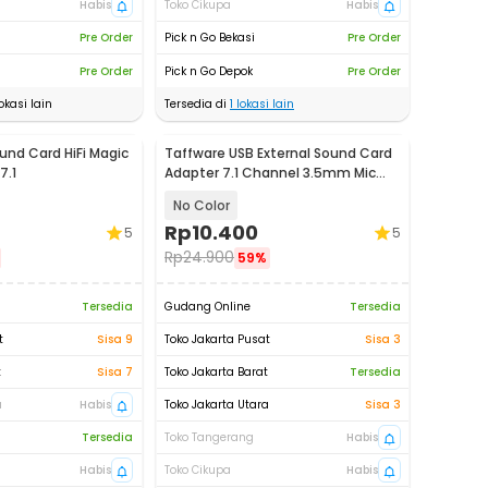
Habis
Toko Cikupa
Habis
Pre Order
Pick n Go Bekasi
Pre Order
Pre Order
Pick n Go Depok
Pre Order
okasi lain
Tersedia di
1
lokasi lain
und Card HiFi Magic
Taffware USB External Sound Card
7.1
Adapter 7.1 Channel 3.5mm Mic
Audio - TC-03
No Color
Rp
10.400
5
5
Rp
24.900
59%
Tersedia
Gudang Online
Tersedia
t
Sisa 9
Toko Jakarta Pusat
Sisa 3
t
Sisa 7
Toko Jakarta Barat
Tersedia
a
Habis
Toko Jakarta Utara
Sisa 3
Tersedia
Toko Tangerang
Habis
Habis
Toko Cikupa
Habis