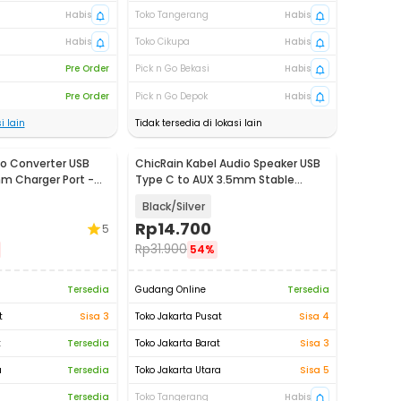
Habis
Toko Tangerang
Habis
Habis
Toko Cikupa
Habis
Pre Order
Pick n Go Bekasi
Habis
Pre Order
Pick n Go Depok
Habis
i lain
Tidak tersedia di lokasi lain
o Converter USB
ChicRain Kabel Audio Speaker USB
m Charger Port -
Type C to AUX 3.5mm Stable
Signal 1M - CR-35
Black/Silver
Rp
14.700
5
Rp
31.900
54%
Tersedia
Gudang Online
Tersedia
t
Sisa 3
Toko Jakarta Pusat
Sisa 4
t
Tersedia
Toko Jakarta Barat
Sisa 3
a
Tersedia
Toko Jakarta Utara
Sisa 5
Tersedia
Toko Tangerang
Habis