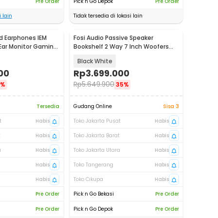
Pre Order
Pick n Go Depok
Pre Order
 lain
Tidak tersedia di lokasi lain
ed Earphones IEM
Fosi Audio Passive Speaker
Ear Monitor Gaming
Bookshelf 2 Way 7 Inch Woofers
HiFi 160W - SP601-B
Black White
00
Rp
3.699.000
Rp
5.649.900
5%
35%
Tersedia
Gudang Online
Sisa 3
t
Habis
Toko Jakarta Pusat
Habis
t
Habis
Toko Jakarta Barat
Habis
a
Habis
Toko Jakarta Utara
Habis
Habis
Toko Tangerang
Habis
Habis
Toko Cikupa
Habis
Pre Order
Pick n Go Bekasi
Pre Order
Pre Order
Pick n Go Depok
Pre Order