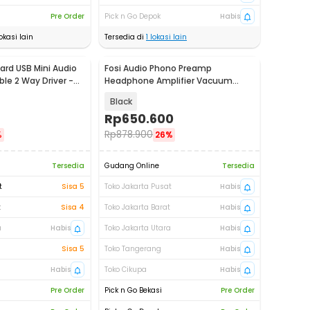
Pre Order
Pick n Go Depok
Habis
okasi lain
Tersedia di
1
lokasi lain
rd USB Mini Audio
Fosi Audio Phono Preamp
ble 2 Way Driver -
Headphone Amplifier Vacuum
Tubes - Box X4
Black
Rp
650.600
Rp
878.900
%
26%
Tersedia
Gudang Online
Tersedia
t
Sisa 5
Toko Jakarta Pusat
Habis
t
Sisa 4
Toko Jakarta Barat
Habis
a
Habis
Toko Jakarta Utara
Habis
Sisa 5
Toko Tangerang
Habis
Habis
Toko Cikupa
Habis
Pre Order
Pick n Go Bekasi
Pre Order