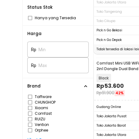
Toko Jakarta Utara
Status Stok
Toko Tangerang
Hanya yang Tersedia
Toko Cikupa
Pick n Go Bekasi
Harga
Pick n Go Depok
Tidak tersedia di lokasi lai
Rp
Min
Comfast Mini USB WiF
Rp
Max
2in1 Dongle Dual Band
600Mbps - K605
Black
Rp
53.600
Brand
Rp
91.900
42%
Taffware
CHUNGHOP
Gudang Online
Xiaomi
Comfast
Toko Jakarta Pusat
RUIZU
Vention
Toko Jakarta Barat
Orphee
Toko Jakarta Utara