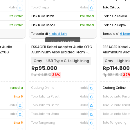
Habis
Toko Cikupa
Habis
Toko Cikupa
Pre Order
Pick n Go Bekasi
Pre Order
Pick n Go Bekasi
Pre Order
Pick n Go Depok
Pre Order
Pick n Go Depok
Tersedia di
4
lokasi lain
Tersedia di
6
lokas
TERJUAL HABIS
r Audio
ESSAGER Kabel Adapter Audio OTG
ESSAGER Kabel
 ZY0G
Aluminium Alloy Braided 14cm -
Aluminium Allo
ES-YP27
ES-YP27
Gray
USB Type C to Lightning
Gray
Lightn
Rp
95.000
Rp
114.800
Rp
146.900
Rp
180.900
36%
37
Tersedia
Gudang Online
Habis
Gudang Online
Sisa 5
Toko Jakarta Pusat
Habis
Toko Jakarta Pusa
Habis
Toko Jakarta Barat
Habis
Toko Jakarta Bara
Habis
Toko Jakarta Utara
Habis
Toko Jakarta Utar
Sisa 6
Toko Tangerang
Habis
Toko Tangerang