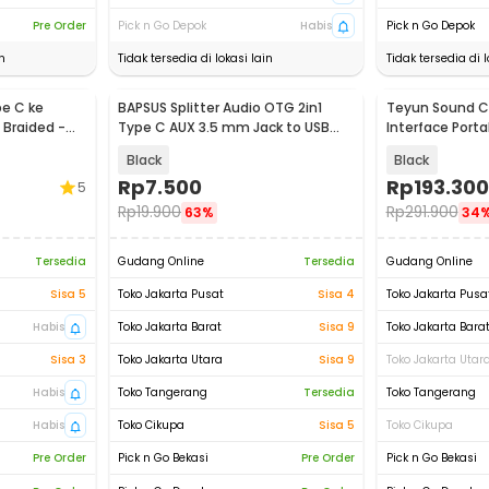
Pre Order
Pick n Go Depok
Habis
Pick n Go Depok
n
Tidak tersedia di lokasi lain
Tidak tersedia di l
pe C ke
BAPSUS Splitter Audio OTG 2in1
Teyun Sound Ca
 Braided -
Type C AUX 3.5 mm Jack to USB
Interface Porta
Type C - BP-21
Q12
Black
Black
Rp
7.500
Rp
193.300
5
Rp
19.900
Rp
291.900
63%
34
Tersedia
Gudang Online
Tersedia
Gudang Online
Sisa 5
Toko Jakarta Pusat
Sisa 4
Toko Jakarta Pusa
Habis
Toko Jakarta Barat
Sisa 9
Toko Jakarta Bara
Sisa 3
Toko Jakarta Utara
Sisa 9
Toko Jakarta Utar
Habis
Toko Tangerang
Tersedia
Toko Tangerang
Habis
Toko Cikupa
Sisa 5
Toko Cikupa
Pre Order
Pick n Go Bekasi
Pre Order
Pick n Go Bekasi