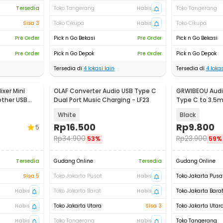
Tersedia
Toko Tangerang
Habis
Toko Tangerang
Sisa 3
Toko Cikupa
Habis
Toko Cikupa
Pre Order
Pick n Go Bekasi
Pre Order
Pick n Go Bekasi
Pre Order
Pick n Go Depok
Pre Order
Pick n Go Depok
Tersedia di
4
lokasi lain
Tersedia di
4
lokas
xer Mini
OLAF Converter Audio USB Type C
GRWIBEOU Audi
other USB
Dual Port Music Charging - LF23
Type C to 3.5m
GR35C
White
Black
Rp
16.500
Rp
9.800
5
Rp
34.900
Rp
23.900
53%
59%
Tersedia
Gudang Online
Tersedia
Gudang Online
Sisa 5
Toko Jakarta Pusat
Habis
Toko Jakarta Pusa
Habis
Toko Jakarta Barat
Habis
Toko Jakarta Bara
Habis
Toko Jakarta Utara
Sisa 3
Toko Jakarta Utar
Habis
Toko Tangerang
Habis
Toko Tangerang