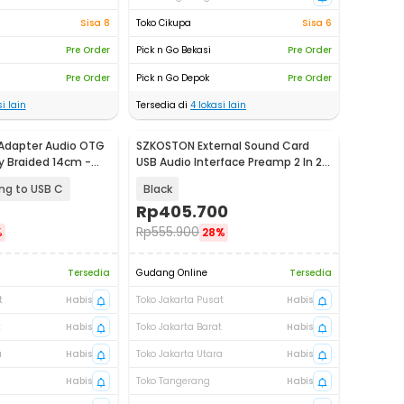
Sisa 8
Toko Cikupa
Sisa 6
Pre Order
Pick n Go Bekasi
Pre Order
Pre Order
Pick n Go Depok
Pre Order
i lain
Tersedia di
4
lokasi lain
 Adapter Audio OTG
SZKOSTON External Sound Card
y Braided 14cm -
USB Audio Interface Preamp 2 In 2
Out - MD22
ing to USB C
Black
Rp
405.700
Rp
555.900
%
28%
Tersedia
Gudang Online
Tersedia
t
Habis
Toko Jakarta Pusat
Habis
t
Habis
Toko Jakarta Barat
Habis
a
Habis
Toko Jakarta Utara
Habis
Habis
Toko Tangerang
Habis