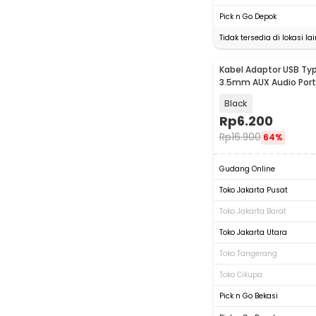
Pick n Go Depok
Tidak tersedia di lokasi lai
Kabel Adaptor USB Ty
3.5mm AUX Audio Port
PJ1645-01
Black
Rp
6.200
Rp
16.900
64%
Gudang Online
Toko Jakarta Pusat
Toko Jakarta Barat
Toko Jakarta Utara
Toko Tangerang
Toko Cikupa
Pick n Go Bekasi